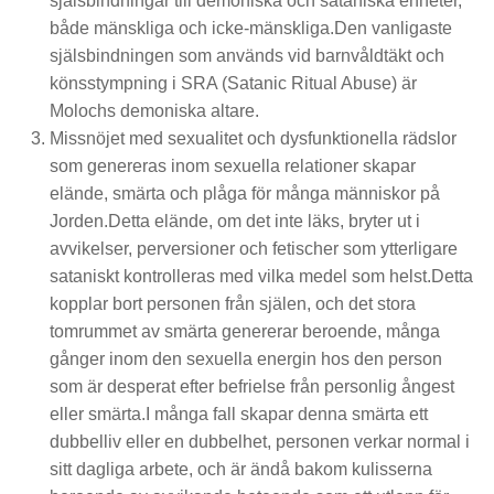
själsbindningar till demoniska och sataniska enheter,
både mänskliga och icke-mänskliga.Den vanligaste
själsbindningen som används vid barnvåldtäkt och
könsstympning i SRA (Satanic Ritual Abuse) är
Molochs demoniska altare.
Missnöjet med sexualitet och dysfunktionella rädslor
som genereras inom sexuella relationer skapar
elände, smärta och plåga för många människor på
Jorden.Detta elände, om det inte läks, bryter ut i
avvikelser, perversioner och fetischer som ytterligare
sataniskt kontrolleras med vilka medel som helst.Detta
kopplar bort personen från själen, och det stora
tomrummet av smärta genererar beroende, många
gånger inom den sexuella energin hos den person
som är desperat efter befrielse från personlig ångest
eller smärta.I många fall skapar denna smärta ett
dubbelliv eller en dubbelhet, personen verkar normal i
sitt dagliga arbete, och är ändå bakom kulisserna