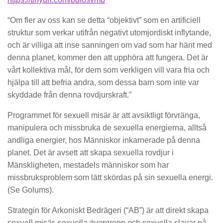
“Om fler av oss kan se detta “objektivt” som en artificiell
struktur som verkar utifrån negativt utomjordiskt inflytande,
och är villiga att inse sanningen om vad som har hänt med
denna planet, kommer den att upphöra att fungera. Det är
vårt kollektiva mål, för dem som verkligen vill vara fria och
hjälpa till att befria andra, som dessa barn som inte var
skyddade från denna rovdjurskraft.”
Programmet för sexuell misär är att avsiktligt förvränga,
manipulera och missbruka de sexuella energierna, alltså
andliga energier, hos Människor inkarnerade på denna
planet. Det är avsett att skapa sexuella rovdjur i
Mänskligheten, mestadels människor som har
missbruksproblem som lätt skördas på sin sexuella energi.
(Se Golums).
Strategin för Arkoniskt Bedrägeri (“AB”) är att direkt skapa
sexuell misär, sexuella övergrepp och sexuella slavar på