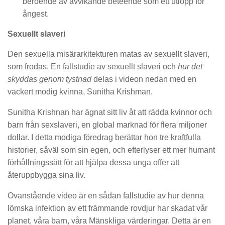
beroende av avvikande beteende som ett utlopp för
ångest.
Sexuellt slaveri
Den sexuella misärarkitekturen matas av sexuellt slaveri,
som frodas. En fallstudie av sexuellt slaveri och
hur det
skyddas genom tystnad
delas i videon nedan med en
vackert modig kvinna, Sunitha Krishman.
Sunitha Krishnan har ägnat sitt liv åt att rädda kvinnor och
barn från sexslaveri, en global marknad för flera miljoner
dollar. I detta modiga föredrag berättar hon tre kraftfulla
historier, såväl som sin egen, och efterlyser ett mer humant
förhållningssätt för att hjälpa dessa unga offer att
återuppbygga sina liv.
Ovanstående video är en sådan fallstudie av hur denna
lömska infektion av ett främmande rovdjur har skadat vår
planet, våra barn, våra Mänskliga värderingar. Detta är en