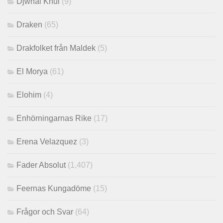
Djwhal Khul
(9)
Draken
(65)
Drakfolket från Maldek
(5)
El Morya
(61)
Elohim
(4)
Enhörningarnas Rike
(17)
Erena Velazquez
(3)
Fader Absolut
(1,407)
Feernas Kungadöme
(15)
Frågor och Svar
(64)