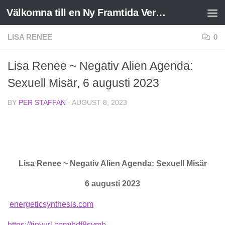
Välkomna till en Ny Framtida Verklighet
Skip to content
LISA RENEE
0
Lisa Renee ~ Negativ Alien Agenda:
Sexuell Misär, 6 augusti 2023
BY
PER STAFFAN
·
AUGUST 8, 2023
Lisa Renee
~
Negativ Alien Agenda:
Sexuell Misär
6 augusti 2023
energeticsynthesis.com
https://tinyurl.com/bdf8svmb