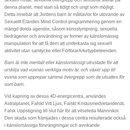
denna planet, med start så tidigt och ungt som möjligt.
Detta innebär att Jordens barn är måltavlor för utövande av
Sexuellt Eländes Mind Control-programmering genom en
mängd dolda agendor, såsom könsstympning, sexuella
bedrägerier och användning av former av känslomässig
manipulation för att få dem att underkasta sig sexuell
aktivitet utan samtycke eller FörförarArketypbeteenden.
Barn är inte mentalt eller känslomässigt utrustade för att
urskilja vad vuxnas verkliga motiv är, och växer upp till
vuxna som upprepar samma övergrepp som de utsattes för
som barn.
Vid kapning av dessa 4D-energicentra, användes
Astralplanet, Falskt Vitt Ljus, Falskt Kristusmedvetandenät,
Falsk Uppstigning till slut här för att vilseleda Människor.
Den skada som främjades i dessa centra resulterade också
i känslomässiga förvrängningar och avvikande