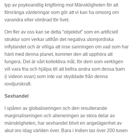
typ av psykoandlig krigföring mot Mänskligheten för att
förvränga värderingar som gör att vi kan ha omsorg om
varandra eller vördnad för livet.
Om fler av oss kan se detta “objektivt” som en artificiell
struktur som verkar utifrån det negativa utomjordiska
inflytandet och är villiga att inse sanningen om vad som har
hänt med denna planet, kommer den att upphöra att
fungera. Det är vårt kollektiva mål, för dem som verkligen
vill vara fria och hjälpa till att befria andra som dessa barn
(i videon ovan) som inte var skyddade från denna
rovdjurskraft.
Sexhandel
I spåren av globaliseringen och den resulterande
marginaliseringen och alieneringen av stora delar av
mänskligheten, har sexhandel blivit en angelägenhet av
akut oro idag världen över. Bara i Indien tas över 200 tusen