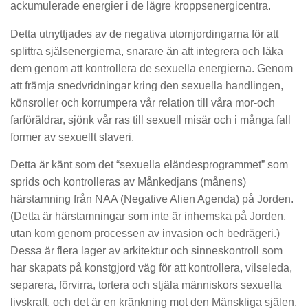
ackumulerade energier i de lägre kroppsenergicentra.
Detta utnyttjades av de negativa utomjordingarna för att
splittra själsenergierna, snarare än att integrera och läka
dem genom att kontrollera de sexuella energierna. Genom
att främja snedvridningar kring den sexuella handlingen,
könsroller och korrumpera vår relation till våra mor-och
farföräldrar, sjönk vår ras till sexuell misär och i många fall
former av sexuellt slaveri.
Detta är känt som det “sexuella eländesprogrammet” som
sprids och kontrolleras av Månkedjans (månens)
härstamning från NAA (Negative Alien Agenda) på Jorden.
(Detta är härstamningar som inte är inhemska på Jorden,
utan kom genom processen av invasion och bedrägeri.)
Dessa är flera lager av arkitektur och sinneskontroll som
har skapats på konstgjord väg för att kontrollera, vilseleda,
separera, förvirra, tortera och stjäla människors sexuella
livskraft, och det är en kränkning mot den Mänskliga själen.