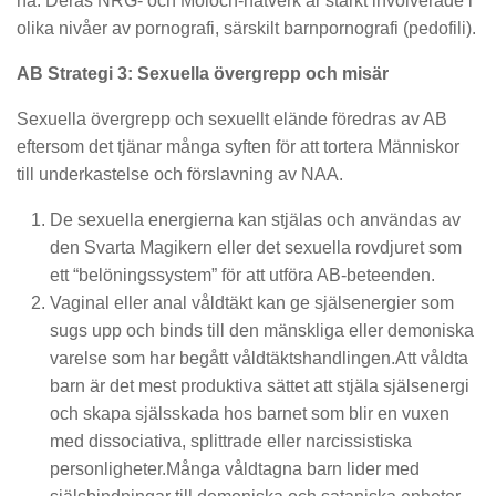
ha. Deras NRG- och Moloch-nätverk är starkt involverade i
olika nivåer av pornografi, särskilt barnpornografi (pedofili).
AB Strategi 3: Sexuella övergrepp och misär
Sexuella övergrepp och sexuellt elände föredras av AB
eftersom det tjänar många syften för att tortera Människor
till underkastelse och förslavning av NAA.
De sexuella energierna kan stjälas och användas av
den Svarta Magikern eller det sexuella rovdjuret som
ett “belöningssystem” för att utföra AB-beteenden.
Vaginal eller anal våldtäkt kan ge själsenergier som
sugs upp och binds till den mänskliga eller demoniska
varelse som har begått våldtäktshandlingen.Att våldta
barn är det mest produktiva sättet att stjäla själsenergi
och skapa själsskada hos barnet som blir en vuxen
med dissociativa, splittrade eller narcissistiska
personligheter.Många våldtagna barn lider med