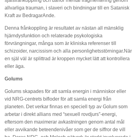
själsfrånkoppling och därför mental fragmentering genom
allvarliga trauman, i slaveri och bindningar till en Satanisk
Kraft av BedragarAnde.
Denna frånkoppling är resultatet av nästan all mänsklig
hjärndysfunktion och relaterade psykologiska
förvrängningar, många som är kliniska referenser till
schizoider, narcissism och alla personlighetsstörningar.När
en själ väl är splittrad är kroppen mycket lätt att kontrollera
eller äga.
Golums
Golums skapades för att samla energin i människor eller
vid NRG-centrets bifloder för att samla energi från
planeten. Det verkar finnas en speciell typ av Golum som
arbetar i direkt allians med “sexuell rovdjurs”-energi,
eftersom den maximerar avkastningen genom antal mål
eller avvikande beteendenivåer som ger de siffror de vill