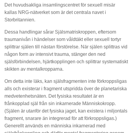
Det huvudsakliga insamlingscentret för sexuell misär
kallas NRG-nätverket som är det centrala navet i
Storbritannien.
Dessa handlingar sårar Själsmatriskroppen, eftersom
traumanivån i händelser som våldtäkt eller sexuell tortyr
splittrar själen till nästan förstörelse. När själen splittras vid
någon form av intensivt trauma, stänger den ned
själsförbindelsen, hjärtkopplingen och splittrar systematiskt
skikten av mentalkropparna.
Om detta inte läks, kan själsfragmenten inte förkroppsligas
alls och existerar i fragment utspridda över de planetariska
medvetenhetsnäten. Det fysiska resultatet är en
frånkopplad själ från sin inkarnerade Människokropp.
(Själen är utanför det fysiska jaget, kan existera i miljontals
fragment, snarare än integrerad för att förkroppsligas.)
Generellt används en människa inkarnerad med