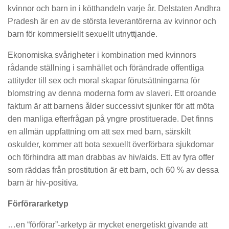
kvinnor och barn in i kötthandeln varje år. Delstaten Andhra
Pradesh är en av de största leverantörerna av kvinnor och
barn för kommersiellt sexuellt utnyttjande.
Ekonomiska svårigheter i kombination med kvinnors
rådande ställning i samhället och förändrade offentliga
attityder till sex och moral skapar förutsättningarna för
blomstring av denna moderna form av slaveri. Ett oroande
faktum är att barnens ålder successivt sjunker för att möta
den manliga efterfrågan på yngre prostituerade. Det finns
en allmän uppfattning om att sex med barn, särskilt
oskulder, kommer att bota sexuellt överförbara sjukdomar
och förhindra att man drabbas av hiv/aids. Ett av fyra offer
som räddas från prostitution är ett barn, och 60 % av dessa
barn är hiv-positiva.
Förförararketyp
…en “förförar”-arketyp är mycket energetiskt givande att