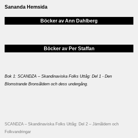
Sananda Hemsida
Böcker av Ann Dahlberg
Böcker av Per Staffan
Bok 1: SCANDZA – Skandinaviska Folks Uttåg: Del 1 - Den
Blomstrande Bronsåldern och dess undergång
.
SCANDZA – Skandinaviska Folks Uttåg: Del 2 – Järnåldern och
Folkvandringar