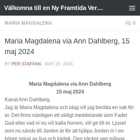
Välkomna till en Ny Framtida Verklighet
Skip to content
MARIA MAGDALENA
0
Maria Magdalena via Ann Dahlberg, 15
maj 2024
BY
PER STAFFAN
·
MAY 20, 2024
Maria Magdalena via Ann Dahlberg
15 maj 2024
Kanal Ann Dahlberg
Jag är Maria Magdalena och idag vill jag berätta en sak för
er. Det finns nämligen ett viktigt meddelande som Fader
Gud eller vad ni nu vill kalla honom, vill ge till er. Ljuset
som nu sänds till Jorden är för att hjälpa Jorden in i en
högre spiral av ljus och kärlek. Den väcker upp många