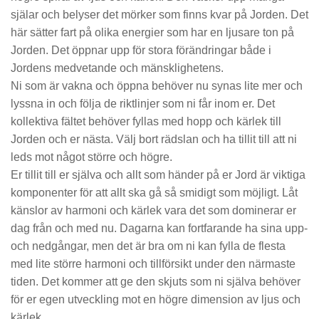
själar och belyser det mörker som finns kvar på Jorden. Det
här sätter fart på olika energier som har en ljusare ton på
Jorden. Det öppnar upp för stora förändringar både i
Jordens medvetande och mänsklighetens.
Ni som är vakna och öppna behöver nu synas lite mer och
lyssna in och följa de riktlinjer som ni får inom er. Det
kollektiva fältet behöver fyllas med hopp och kärlek till
Jorden och er nästa. Välj bort rädslan och ha tillit till att ni
leds mot något större och högre.
Er tillit till er själva och allt som händer på er Jord är viktiga
komponenter för att allt ska gå så smidigt som möjligt. Låt
känslor av harmoni och kärlek vara det som dominerar er
dag från och med nu. Dagarna kan fortfarande ha sina upp-
och nedgångar, men det är bra om ni kan fylla de flesta
med lite större harmoni och tillförsikt under den närmaste
tiden. Det kommer att ge den skjuts som ni själva behöver
för er egen utveckling mot en högre dimension av ljus och
kärlek.