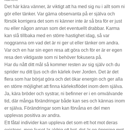
Det här kära vänner, är viktigt att ha med sig nu i allt som ni
gör eller tänker. Var gärna observanta på er själva och
försök korrigera det som ni känner inte är så bra för er just
nu eller någon annan som det eventuellt drabbar. Karma
kan slå tillbaka med en större hastighet idag, så var
noggranna om vad det är ni ger ut eller tänker om andra.
Var och en har sin egen resa att göra och för er är er egen
resa den viktigaste som ni behöver fokusera på.
Har du nått ditt mål så kommer resten av sig själv och du
sprider nu ditt ljus och din kärlek över Jorden. Det är det
flera som har börjat göra och det ökar energin och ger alla
en större möjlighet att finna kärleksflödet inom dem själva.
Ja, kära bröder och systrar, ni befinner er i en omvälvande
tid, där många förändringar både kan ses och kännas inom
er själva. Förändringar som kan förvåna en del men
upplevas positiva av andra.
Ett fåtal individer kan uppleva det som ett hot mot deras
existens, men ljuset är aldrig ett hot, det är en öppning mot