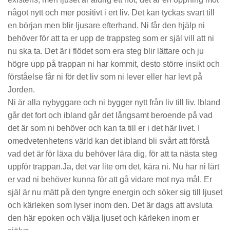
något nytt och mer positivt i ert liv. Det kan tyckas svart till
en början men blir ljusare efterhand. Ni får den hjälp ni
behöver för att ta er upp de trappsteg som er själ vill att ni
nu ska ta. Det är i flödet som era steg blir lättare och ju
högre upp på trappan ni har kommit, desto större insikt och
förståelse får ni för det liv som ni lever eller har levt på
Jorden.
Ni är alla nybyggare och ni bygger nytt från liv till liv. Ibland
går det fort och ibland går det långsamt beroende på vad
det är som ni behöver och kan ta till er i det här livet. I
omedvetenhetens värld kan det ibland bli svårt att förstå
vad det är för läxa du behöver lära dig, för att ta nästa steg
uppför trappan.Ja, det var lite om det, kära ni. Nu har ni lärt
er vad ni behöver kunna för att gå vidare mot nya mål. Er
själ är nu mätt på den tyngre energin och söker sig till ljuset
och kärleken som lyser inom den. Det är dags att avsluta
den här epoken och välja ljuset och kärleken inom er