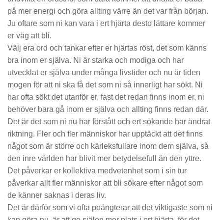
på mer energi och göra allting värre än det var från början.
Ju oftare som ni kan vara i ert hjärta desto lättare kommer
er väg att bli.
Välj era ord och tankar efter er hjärtas röst, det som känns
bra inom er själva. Ni är starka och modiga och har
utvecklat er själva under många livstider och nu är tiden
mogen för att ni ska få det som ni så innerligt har sökt. Ni
har ofta sökt det utanför er, fast det redan finns inom er, ni
behöver bara gå inom er själva och allting finns redan där.
Det är det som ni nu har förstått och ert sökande har ändrat
riktning. Fler och fler människor har upptäckt att det finns
något som är större och kärleksfullare inom dem själva, så
den inre världen har blivit mer betydelsefull än den yttre.
Det påverkar er kollektiva medvetenhet som i sin tur
påverkar allt fler människor att bli sökare efter något som
de känner saknas i deras liv.
Det är därför som vi ofta poängterar att det viktigaste som ni
kan göra nu, är att ge själen mer plats i ert hjärta, för det