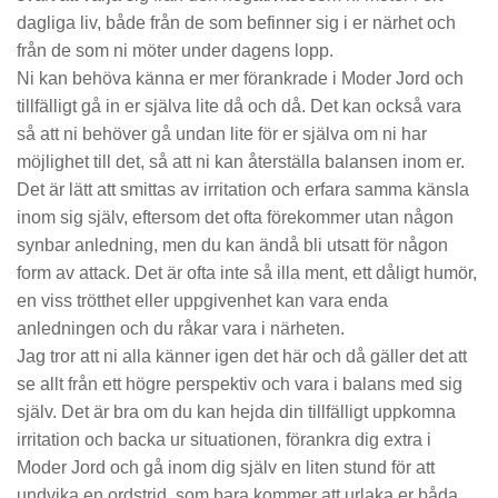
dagliga liv, både från de som befinner sig i er närhet och
från de som ni möter under dagens lopp.
Ni kan behöva känna er mer förankrade i Moder Jord och
tillfälligt gå in er själva lite då och då. Det kan också vara
så att ni behöver gå undan lite för er själva om ni har
möjlighet till det, så att ni kan återställa balansen inom er.
Det är lätt att smittas av irritation och erfara samma känsla
inom sig själv, eftersom det ofta förekommer utan någon
synbar anledning, men du kan ändå bli utsatt för någon
form av attack. Det är ofta inte så illa ment, ett dåligt humör,
en viss trötthet eller uppgivenhet kan vara enda
anledningen och du råkar vara i närheten.
Jag tror att ni alla känner igen det här och då gäller det att
se allt från ett högre perspektiv och vara i balans med sig
själv. Det är bra om du kan hejda din tillfälligt uppkomna
irritation och backa ur situationen, förankra dig extra i
Moder Jord och gå inom dig själv en liten stund för att
undvika en ordstrid, som bara kommer att
urlaka er båda