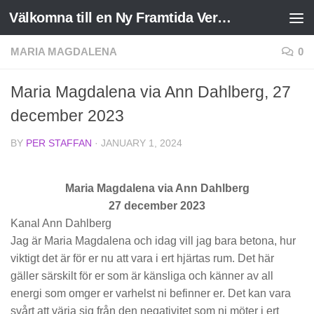
Välkomna till en Ny Framtida Verklighet
Skip to content
MARIA MAGDALENA
0
Maria Magdalena via Ann Dahlberg, 27
december 2023
BY
PER STAFFAN
·
JANUARY 1, 2024
Maria Magdalena via Ann Dahlberg
27 december 2023
Kanal Ann Dahlberg
Jag är Maria Magdalena och idag vill jag bara betona, hur
viktigt det är för er nu att vara i ert hjärtas rum. Det här
gäller särskilt för er som är känsliga och känner av all
energi som omger er varhelst ni befinner er. Det kan vara
svårt att värja sig från den negativitet som ni möter i ert