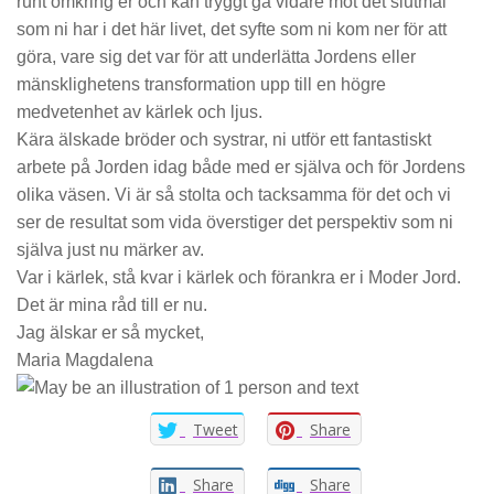
runt omkring er och kan tryggt gå vidare mot det slutmål
som ni har i det här livet, det syfte som ni kom ner för att
göra, vare sig det var för att underlätta Jordens eller
mänsklighetens transformation upp till en högre
medvetenhet av kärlek och ljus.
Kära älskade bröder och systrar, ni utför ett fantastiskt
arbete på Jorden idag både med er själva och för Jordens
olika väsen. Vi är så stolta och tacksamma för det och vi
ser de resultat som vida överstiger det perspektiv som ni
själva just nu märker av.
Var i kärlek, stå kvar i kärlek och förankra er i Moder Jord.
Det är mina råd till er nu.
Jag älskar er så mycket,
Maria Magdalena
Tweet
Share
Share
Share