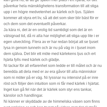
påverkar hela mänsklighetens transformation till att stiga
upp i en högre medvetenhet av kärlek och ljus. Själen
kommer att styra ert liv, så att det som sker blir bäst för er
och dem som det eventuellt påverkar.
Ja kära ni, det är en orolig tid samtidigt som det är en
välsignad tid, då ni alla har möjlighet att stiga upp lite i er
egen utveckling. Flera av er har redan börjat att se ljuset
lysa in genom tunneln och är nu på väg in i ljuset inom
dem själva. Det blir ett möte med kärlekens ljus och ert
hjärta fylls med kärlek och glädje.
Ni tackar för all erfarenhet som ledde er till målet och är nu
beredda att dela med er av era gåvor till alla människor
som ni möter på er väg. Ni lyssnar nu intensivt på er inre
röst och följer den intuition som ni får med kärlek i hjärtat.
Inget kan gå fel när det är kärlek som styr ens tankar,
känslor och handlingar.
Ni känner er skyddade av de himmelska väsen som finns