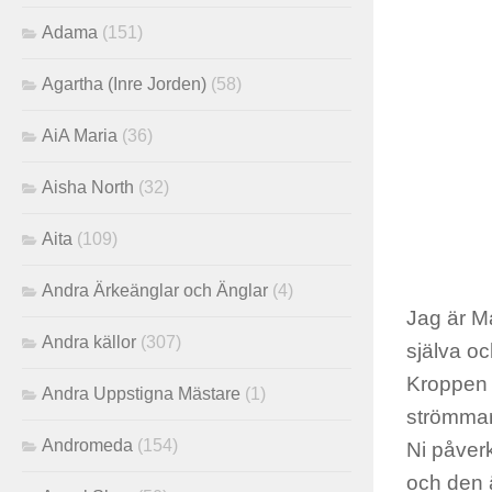
Adama
(151)
Agartha (Inre Jorden)
(58)
AiA Maria
(36)
Aisha North
(32)
Aita
(109)
Andra Ärkeänglar och Änglar
(4)
Jag är Ma
Andra källor
(307)
själva oc
Kroppen g
Andra Uppstigna Mästare
(1)
strömmar
Andromeda
(154)
Ni påver
och den ä