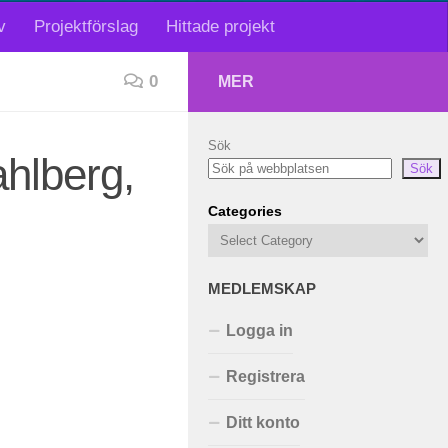
v
Projektförslag
Hittade projekt
0
MER
Sök
hlberg,
Sök
Categories
MEDLEMSKAP
Logga in
Registrera
Ditt konto