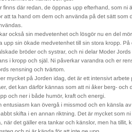
r finns där redan, de öppnas upp efterhand, som ni 
r att ta hand om dem och använda på det sätt som d
nvändas.
kar också sin medvetenhet och lösgör nu en del mörk
 upp sin ökade medvetenhet till sin stora kropp. På d
 älskade bröder och systrar, och ni delar Moder Jord
lans i kropp och själ. Ni påverkar varandra och er ren
rds rensning och tvärtom.
r mycket på Jorden idag, det är ett intensivt arbete 
åer, det kan därför kännas som att ni åker berg- och
pp och ner i både humör, kraft och energi.
 entusiasm kan övergå i missmod och en känsla av h
bbt skifta i en annan riktning. Det är mycket som ni j
 när det gäller era tankar och känslor, men ha tillit, 
msteg och ni är kända för att inte ge upp.