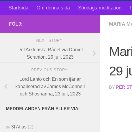
Startsida
Om denna sida
Söndags meditation
F
MARIA M
FÖLJ:
NEXT STORY
Mar
Det Arkturiska Rådet via Daniel
Scranton, 29 juli, 2023
29 j
PREVIOUS STORY
Lord Lanto och En som tjänar
kanaliserad av James McConnell
BY
PER S
och Shoshanna, 23 juli, 2023
MEDDELANDEN FRÅN ELLER VIA:
3I Atlas
(2)