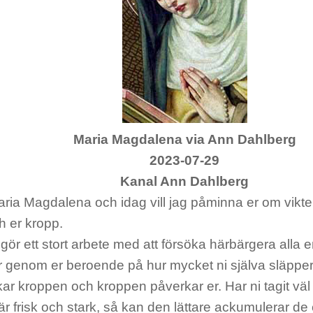
Maria Magdalena via Ann Dahlberg
2023-07-29
Kanal Ann Dahlberg
ria Magdalena och idag vill jag påminna er om vikten
h er kropp.
ör ett stort arbete med att försöka härbärgera alla 
 genom er beroende på hur mycket ni själva släpper 
kar kroppen och kroppen påverkar er. Har ni tagit vä
r frisk och stark, så kan den lättare ackumulerar d