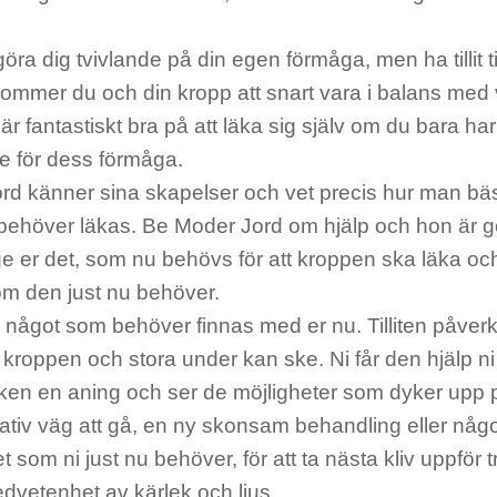
öra dig tvivlande på din egen förmåga, men ha tillit ti
kommer du och din kropp att snart vara i balans med
r fantastiskt bra på att läka sig själv om du bara har t
de för dess förmåga.
rd känner sina skapelser och vet precis hur man bä
behöver läkas. Be Moder Jord om hjälp och hon är ge
e er det, som nu behövs för att kroppen ska läka och
om den just nu behöver.
r något som behöver finnas med er nu. Tilliten påve
 kroppen och stora under kan ske. Ni får den hjälp n
icken en aning och ser de möjligheter som dyker upp 
nativ väg att gå, en ny skonsam behandling eller nå
t som ni just nu behöver, för att ta nästa kliv uppför t
dvetenhet av kärlek och ljus.