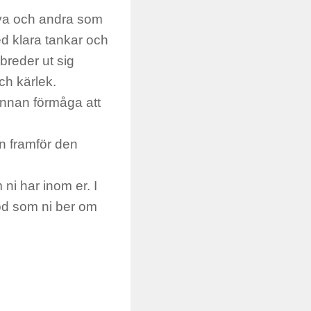
älva och andra som
ed klara tankar och
breder ut sig
och kärlek.
annan förmåga att
en framför den
ni har inom er. I
töd som ni ber om