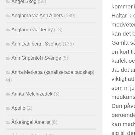
Angel Skog
(50)
kommer i
Haltar kr
Änglarna via Ann Albers
(580)
medvetenh
Änglarna via Jenny
(13)
kan det b
Gamla sår
Ann Dahlberg i Sverige
(135)
en kort t
Ann Gripenlöf i Sverige
(5)
kärlek oc
Ja, det a
Anna Merkaba (kanaliserade budskap)
viktigt a
(4)
som ni ju
Anrita Melchizedek
(3)
medkänsl
Den påver
Apollo
(2)
beroende 
Ärkeängel Ametist
(6)
kan medv
sig till 