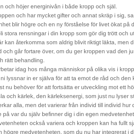
n och höjer energinivån i både kropp och själ.
oppen och har mycket gifter och annat skräp i sig, s
et blir högre och en ny förståelse för livet ökat på d
li stora rensningar i din kropp som gör dig trött och 
 kan återkomma som aldrig blivit riktigt läkta, men 
id och går fortare över, om du ger kroppen vad den j
h rätt behandling.
rbetar idag hos många människor på olika vis i kropp 
tt ni lyssnar in er själva för att ta emot de råd och den
st nu behöver för att fortsätta er utveckling mot ett h
a och kärlek, den kärleksenergi, som just nu lyser s
kar alla, men det varierar från individ till individ hur
på var du själv befinner dig i din egen medvetenhet.
etenheten också variera och kroppen kan ha fullt s
den högre medvetenheten, som du nu har integrerat i di