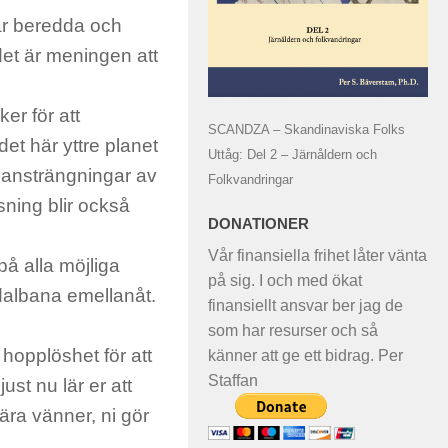
är beredda och
et är meningen att
er för att
SCANDZA – Skandinaviska Folks
et här yttre planet
Uttåg: Del 2 – Järnåldern och
s ansträngningar av
Folkvandringar
sning blir också
DONATIONER
Vår finansiella frihet låter vänta
på alla möjliga
på sig. I och med ökat
 dalbana emellanåt.
finansiellt ansvar ber jag de
som har resurser och så
opplöshet för att
känner att ge ett bidrag. Per
Staffan
ust nu lär er att
kära vänner, ni
gör