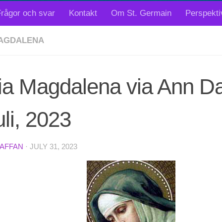
rågor och svar
Kontakt
Om St. Germain
Perspekti
AGDALENA
ia Magdalena via Ann Da
uli, 2023
TAFFAN
·
JULY 31, 2023