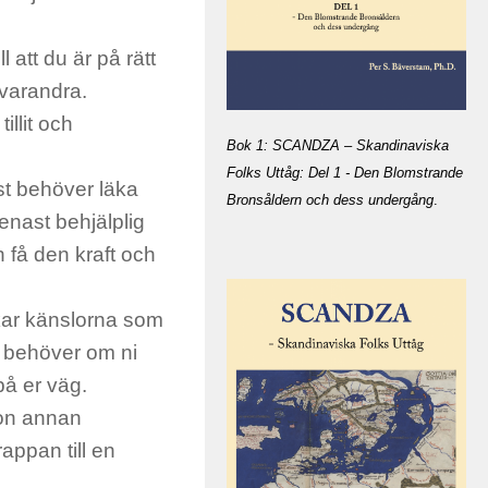
ll att du är på
rätt
 varandra.
illit och
Bok 1: SCANDZA – Skandinaviska
Folks Uttåg: Del 1 - Den Blomstrande
st behöver läka
Bronsåldern och dess undergång
.
nast behjälplig
 få den kraft och
rkar känslorna som
i behöver om ni
på er väg.
gon annan
rappan till en