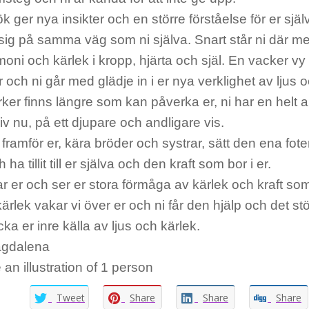
k ger nya insikter och en större förståelse för er sj
sig på samma väg som ni själva. Snart står ni där m
ni och kärlek i kropp, hjärta och själ. En vacker vy 
r och ni går med glädje in i er nya verklighet av ljus 
ker finns längre som kan påverka er, ni har en helt 
 liv nu, på ett djupare och andligare vis.
framför er, kära bröder och systrar, sätt den ena fot
ha tillit till er själva och den kraft som bor i er.
r er och ser er stora förmåga av kärlek och kraft som 
kärlek vakar vi över er och ni får den hjälp och det s
ka er inre källa av ljus och kärlek.
agdalena
Tweet
Share
Share
Share