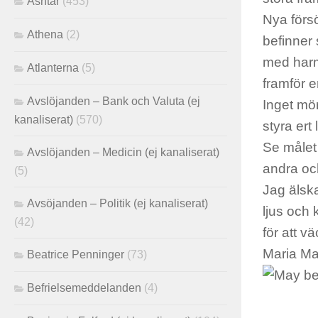
Ashtar
(453)
Nya försö
Athena
(2)
befinner 
med harmo
Atlanterna
(5)
framför e
Avslöjanden – Bank och Valuta (ej
Inget mör
kanaliserat)
(570)
styra ert
Se målet 
Avslöjanden – Medicin (ej kanaliserat)
andra och 
(5)
Jag älska
Avsöjanden – Politik (ej kanaliserat)
ljus och 
(42)
för att
väc
Maria M
Beatrice Penninger
(73)
Befrielsemeddelanden
(4)