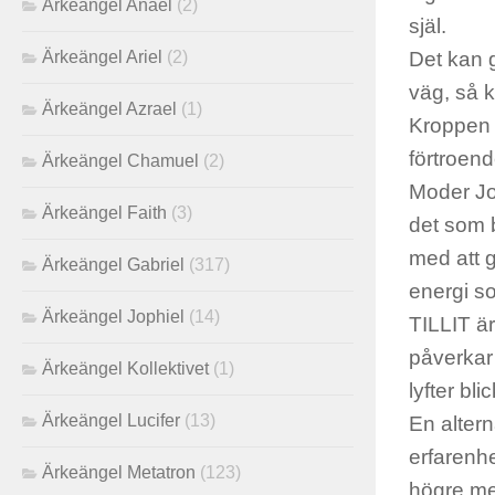
Ärkeängel Anael
(2)
själ.
Ärkeängel Ariel
(2)
Det kan g
väg, så 
Ärkeängel Azrael
(1)
Kroppen ä
förtroen
Ärkeängel Chamuel
(2)
Moder Jo
Ärkeängel Faith
(3)
det som 
med att g
Ärkeängel Gabriel
(317)
energi s
Ärkeängel Jophiel
(14)
TILLIT ä
påverkar
Ärkeängel Kollektivet
(1)
lyfter bl
Ärkeängel Lucifer
(13)
En alter
erfarenhe
Ärkeängel Metatron
(123)
högre me