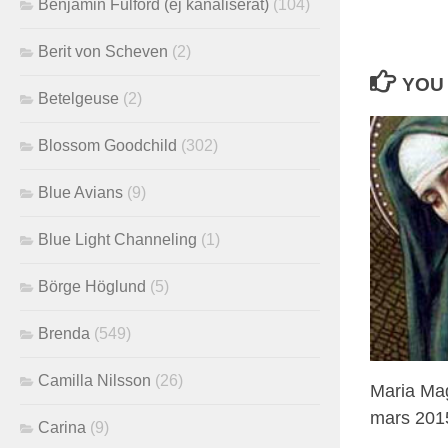
Benjamin Fulford (ej kanaliserat)
(104)
Berit von Scheven
(2)
YOU 
Betelgeuse
(2)
Blossom Goodchild
(302)
Blue Avians
(9)
Blue Light Channeling
(1)
Börge Höglund
(5)
Brenda
(549)
Camilla Nilsson
(26)
Maria Ma
mars 201
Carina
(9)