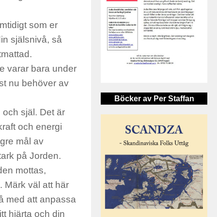
amtidigt som er
in själsnivå, så
utmattad.
de varar bara under
ust nu behöver av
Böcker av Per Staffan
och själ. Det är
 kraft och energi
ögre mål av
tark på Jorden.
 den mottas,
 Märk väl att här
jå med att anpassa
tt hjärta och din