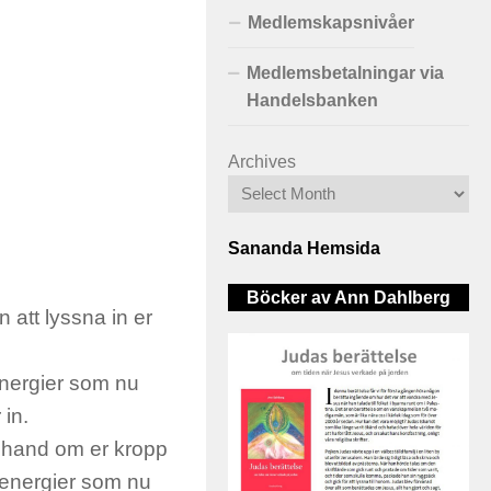
Medlemskapsnivåer
Medlemsbetalningar via
Handelsbanken
Archives
Sananda Hemsida
Böcker av Ann Dahlberg
 att lyssna in er
energier som nu
in.
l hand om er kropp
e energier som nu