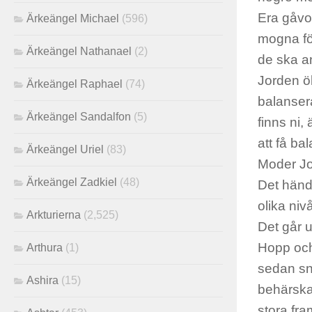
Era gåvo
Ärkeängel Michael
(596)
mogna fö
Ärkeängel Nathanael
(2)
de ska a
Jorden ö
Ärkeängel Raphael
(74)
balansera
Ärkeängel Sandalfon
(5)
finns ni,
att få ba
Ärkeängel Uriel
(83)
Moder Jo
Ärkeängel Zadkiel
(48)
Det hände
olika niv
Arkturierna
(2,525)
Det går u
Hopp och
Arthura
(1)
sedan sna
Ashira
(15)
behärska,
stora fra