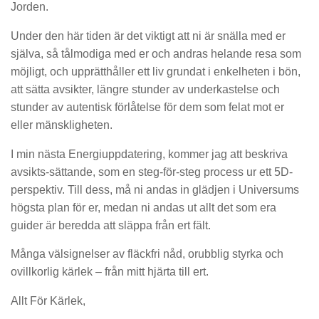
Jorden.
Under den här tiden är det viktigt att ni är snälla med er
själva, så tålmodiga med er och andras helande resa som
möjligt, och upprätthåller ett liv grundat i enkelheten i bön,
att sätta avsikter, längre stunder av underkastelse och
stunder av autentisk förlåtelse för dem som felat mot er
eller mänskligheten.
I min nästa Energiuppdatering, kommer jag att beskriva
avsikts-sättande, som en steg-för-steg process ur ett 5D-
perspektiv. Till dess, må ni andas in glädjen i Universums
högsta plan för er, medan ni andas ut allt det som era
guider är beredda att släppa från ert fält.
Många välsignelser av fläckfri nåd, orubblig styrka och
ovillkorlig kärlek – från mitt hjärta till ert.
Allt För Kärlek,