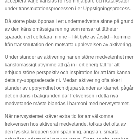
acceptera varje känslas roll som hjälpare och katalysator
under transmutationsprocessen i er Uppstigningsprocess.
Då större plats öppnas i ert undermedvetna sinne på grund
av den känslomässiga rening som rensar ut tätheter
sparade i ert cellulära minne – likt byte av årstid – kommer
från transmutation den motsatta upplevelsen av aktivering.
Under stunder av aktivering har en större medvetenhet mer
känslomässigt utrymme att gå in i ert energifält för att
erbjuda större perspektiv och inspiration för att lära känna
detta ny-uppgraderade ni. Medan aktivering ofta sker i
stunder av upprymdhet och djupa stunder av klarhet, pågår
det en dans i bakgrunden där frekvensen i detta nya
medvetande måste blandas i harmoni med nervsystemet.
När nervsystemet kräver extra tid för arr välkomna
frekvensen hos aktiverat medvetande, tolkas det ofta av
den fysiska kroppen som spänning, ängslan, smärta