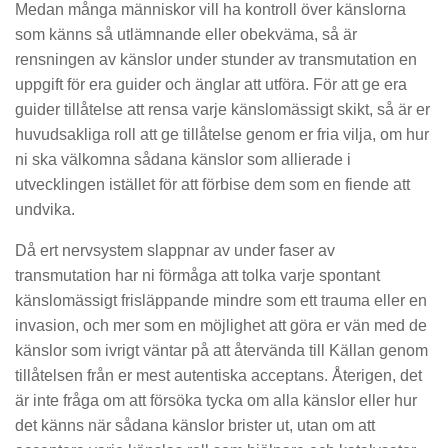
Medan många människor vill ha kontroll över känslorna
som känns så utlämnande eller obekväma, så är
rensningen av känslor under stunder av transmutation en
uppgift för era guider och änglar att utföra. För att ge era
guider tillåtelse att rensa varje känslomässigt skikt, så är er
huvudsakliga roll att ge tillåtelse genom er fria vilja, om hur
ni ska välkomna sådana känslor som allierade i
utvecklingen istället för att förbise dem som en fiende att
undvika.
Då ert nervsystem slappnar av under faser av
transmutation har ni förmåga att tolka varje spontant
känslomässigt frisläppande mindre som ett trauma eller en
invasion, och mer som en möjlighet att göra er vän med de
känslor som ivrigt väntar på att återvända till Källan genom
tillåtelsen från er mest autentiska acceptans. Återigen, det
är inte fråga om att försöka tycka om alla känslor eller hur
det känns när sådana känslor brister ut, utan om att