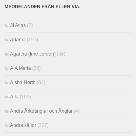
MEDDELANDEN FRÅN ELLER VIA:
3I Atlas
(2)
Adama
(151)
Agartha (Inre Jorden)
(58)
AiA Maria
(36)
Aisha North
(32)
Aita
(109)
Andra Ärkeänglar och Änglar
(4)
Andra källor
(307)