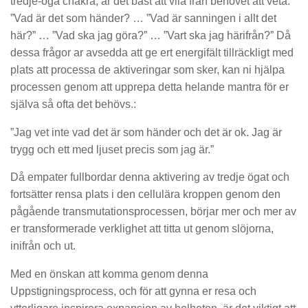
tredje-öga chakra, är det bäst att vila från behovet att veta:
”Vad är det som händer? … ”Vad är sanningen i allt det
här?” … ”Vad ska jag göra?” … ”Vart ska jag härifrån?” Då
dessa frågor ar avsedda att ge ert energifält tillräckligt med
plats att processa de aktiveringar som sker, kan ni hjälpa
processen genom att upprepa detta helande mantra för er
själva så ofta det behövs.:
”Jag vet inte vad det är som händer och det är ok. Jag är
trygg och ett med ljuset precis som jag är.”
Då empater fullbordar denna aktivering av tredje ögat och
fortsätter rensa plats i den cellulära kroppen genom den
pågående transmutationsprocessen, börjar mer och mer av
er transformerade verklighet att titta ut genom slöjorna,
inifrån och ut.
Med en önskan att komma genom denna
Uppstigningsprocess, och för att gynna er resa och