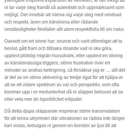
ytterligare inspirera expansion av helheten, är det viktigt att
ni tar varje steg framåt så autentiskt och uppmärksamt som
möjligt. Det innebär att närma sig varje steg med vördnad
och respekt, även om känslorna eller rådande
omständigheter förefaller allt utom respektfulla till sin natur.
Oavsett om ert sinne har: snurrat och varit oförmöget att ta
beslut, gått fram och tillbaka rörande vad ni ska göra,
upplevt plötslig migrän-huvudvärk, eller upplevt en ökning
av känslomässiga triggers, större frustration över ert
mönster av andras betingning, så försäkrar jag er … allt det
är del av en större aktivering av tredje ögat för att hjälpa er
att se ett vidare spektrum av val och perspektiv, som ofta
kommer upp i er medvetenhet då ni släpper behovet att se
eller veta mer än ögonblicket erbjuder.
Då detta djupa släppande inspirerar större transmutation
för att rensa utrymmen där vibrationen av rädsla inte längre
kan vistas, ledsagas ni genom en korridor av ljus till att