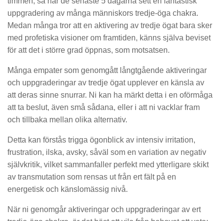
timmen, så har de senaste 5 dagarna sett en fantastisk
uppgradering av många människors tredje-öga chakra.
Medan många tror att en aktivering av tredje ögat bara sker
med profetiska visioner om framtiden, känns själva beviset
för att det i större grad öppnas, som motsatsen.
Många empater som genomgått långtgående aktiveringar
och uppgraderingar av tredje ögat upplever en känsla av
att deras sinne snurrar. Ni kan ha märkt detta i en oförmåga
att ta beslut, även små sådana, eller i att ni vacklar fram
och tillbaka mellan olika alternativ.
Detta kan förstås trigga ögonblick av intensiv irritation,
frustration, ilska, avsky, såväl som en variation av negativ
självkritik, vilket sammanfaller perfekt med ytterligare skikt
av transmutation som rensas ut från ert fält på en
energetisk och känslomässig nivå.
När ni genomgår aktiveringar och uppgraderingar av ert