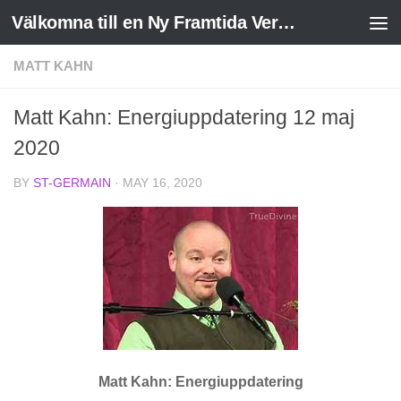
Välkomna till en Ny Framtida Verklighet
Skip to content
MATT KAHN
Matt Kahn: Energiuppdatering 12 maj
2020
BY
ST-GERMAIN
·
MAY 16, 2020
Matt Kahn: Energiuppdatering