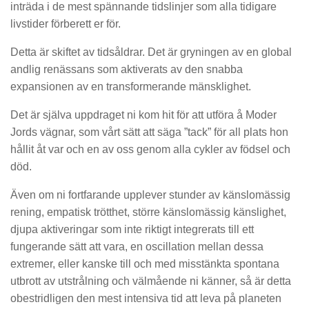
inträda i de mest spännande tidslinjer som alla tidigare
livstider förberett er för.
Detta är skiftet av tidsåldrar. Det är gryningen av en global
andlig renässans som aktiverats av den snabba
expansionen av en transformerande mänsklighet.
Det är själva uppdraget ni kom hit för att utföra å Moder
Jords vägnar, som vårt sätt att säga ”tack” för all plats hon
hållit åt var och en av oss genom alla cykler av födsel och
död.
Även om ni fortfarande upplever stunder av känslomässig
rening, empatisk trötthet, större känslomässig känslighet,
djupa aktiveringar som inte riktigt integrerats till ett
fungerande sätt att vara, en oscillation mellan dessa
extremer, eller kanske till och med misstänkta spontana
utbrott av utstrålning och välmående ni känner, så är detta
obestridligen den mest intensiva tid att leva på planeten