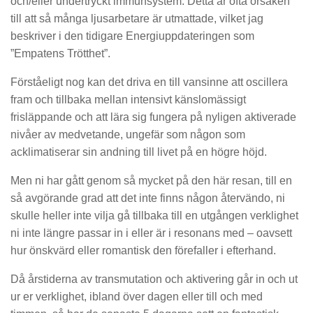
och/eller undertryckt immunsystem. Detta är ofta orsaken
till att så många ljusarbetare är utmattade, vilket jag
beskriver i den tidigare Energiuppdateringen som
”Empatens Trötthet”.
Förståeligt nog kan det driva en till vansinne att oscillera
fram och tillbaka mellan intensivt känslomässigt
frisläppande och att lära sig fungera på nyligen aktiverade
nivåer av medvetande, ungefär som någon som
acklimatiserar sin andning till livet på en högre höjd.
Men ni har gått genom så mycket på den här resan, till en
så avgörande grad att det inte finns någon återvändo, ni
skulle heller inte vilja gå tillbaka till en utgången verklighet
ni inte längre passar in i eller är i resonans med – oavsett
hur önskvärd eller romantisk den förefaller i efterhand.
Då årstiderna av transmutation och aktivering går in och ut
ur er verklighet, ibland över dagen eller till och med