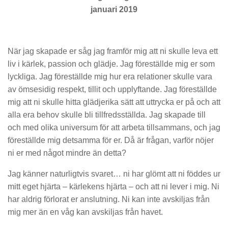
januari 2019
När jag skapade er såg jag framför mig att ni skulle leva ett
liv i kärlek, passion och glädje. Jag föreställde mig er som
lyckliga. Jag föreställde mig hur era relationer skulle vara
av ömsesidig respekt, tillit och upplyftande. Jag föreställde
mig att ni skulle hitta glädjerika sätt att uttrycka er på och att
alla era behov skulle bli tillfredsställda. Jag skapade till
och med olika universum för att arbeta tillsammans, och jag
föreställde mig detsamma för er. Då är frågan, varför nöjer
ni er med något mindre än detta?
Jag känner naturligtvis svaret… ni har glömt att ni föddes ur
mitt eget hjärta – kärlekens hjärta – och att ni lever i mig. Ni
har aldrig förlorat er anslutning. Ni kan inte avskiljas från
mig mer än en våg kan avskiljas från havet.