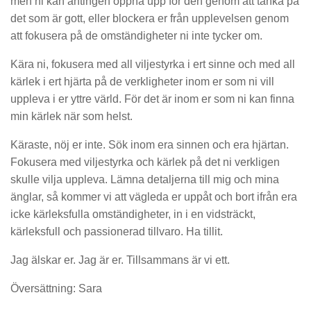
men ni kan antingen öppna upp för den genom att tänka på
det som är gott, eller blockera er från upplevelsen genom
att fokusera på de omständigheter ni inte tycker om.
Kära ni, fokusera med all viljestyrka i ert sinne och med all
kärlek i ert hjärta på de verkligheter inom er som ni vill
uppleva i er yttre värld. För det är inom er som ni kan finna
min kärlek när som helst.
Käraste, nöj er inte. Sök inom era sinnen och era hjärtan.
Fokusera med viljestyrka och kärlek på det ni verkligen
skulle vilja uppleva. Lämna detaljerna till mig och mina
änglar, så kommer vi att vägleda er uppåt och bort ifrån era
icke kärleksfulla omständigheter, in i en vidsträckt,
kärleksfull och passionerad tillvaro. Ha tillit.
Jag älskar er. Jag är er. Tillsammans är vi ett.
Översättning: Sara