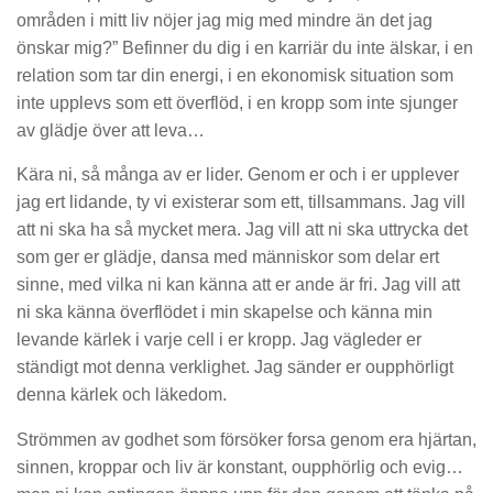
områden i mitt liv nöjer jag mig med mindre än det jag
önskar mig?” Befinner du dig i en karriär du inte älskar, i en
relation som tar din energi, i en ekonomisk situation som
inte upplevs som ett överflöd, i en kropp som inte sjunger
av glädje över att leva…
Kära ni, så många av er lider. Genom er och i er upplever
jag ert lidande, ty vi existerar som ett, tillsammans. Jag vill
att ni ska ha så mycket mera. Jag vill att ni ska uttrycka det
som ger er glädje, dansa med människor som delar ert
sinne, med vilka ni kan känna att er ande är fri. Jag vill att
ni ska känna överflödet i min skapelse och känna min
levande kärlek i varje cell i er kropp. Jag vägleder er
ständigt mot denna verklighet. Jag sänder er oupphörligt
denna kärlek och läkedom.
Strömmen av godhet som försöker forsa genom era hjärtan,
sinnen, kroppar och liv är konstant, oupphörlig och evig…