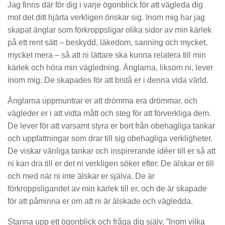
Jag finns där för dig i varje ögonblick för att vägleda dig
mot det ditt hjärta verkligen önskar sig. Inom mig har jag
skapat änglar som förkroppsligar olika sidor av min kärlek
på ett rent sätt – beskydd, läkedom, sanning och mycket,
mycket mera – så att ni lättare ska kunna relatera till min
kärlek och höra min vägledning. Änglarna, liksom ni, lever
inom mig. De skapades för att bistå er i denna vida värld.
Änglarna uppmuntrar er att drömma era drömmar, och
vägleder er i att vidta mått och steg för att förverkliga dem.
De lever för att varsamt styra er bort från obehagliga tankar
och uppfattningar som drar till sig obehagliga verkligheter.
De viskar vänliga tankar och inspirerande idéer till er så att
ni kan dra till er det ni verkligen söker efter. De älskar er till
och med när ni inte älskar er själva. De är
förkroppsligandet av min kärlek till er, och de är skapade
för att påminna er om att ni är älskade och vägledda.
Stanna upp ett ögonblick och fråga dig själv, ”Inom vilka