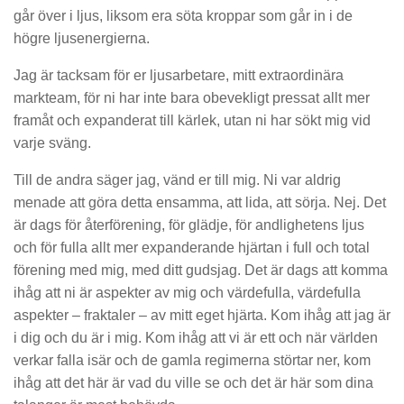
går över i ljus, liksom era söta kroppar som går in i de
högre ljusenergierna.
Jag är tacksam för er ljusarbetare, mitt extraordinära
markteam, för ni har inte bara obevekligt pressat allt mer
framåt och expanderat till kärlek, utan ni har sökt mig vid
varje sväng.
Till de andra säger jag, vänd er till mig. Ni var aldrig
menade att göra detta ensamma, att lida, att sörja. Nej. Det
är dags för återförening, för glädje, för andlighetens ljus
och för fulla allt mer expanderande hjärtan i full och total
förening med mig, med ditt gudsjag. Det är dags att komma
ihåg att ni är aspekter av mig och värdefulla, värdefulla
aspekter – fraktaler – av mitt eget hjärta. Kom ihåg att jag är
i dig och du är i mig. Kom ihåg att vi är ett och när världen
verkar falla isär och de gamla regimerna störtar ner, kom
ihåg att det här är vad du ville se och det är här som dina