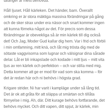
talanger är mest behövda.
Håll ljuset. Håll kärleken. Det händer, barn. Överallt
omkring er är stora mäktiga massiva förändringar på gång
och de sker strax under era näsor och snart kommer ingen
att kunna förneka något av det. För precis som dessa
förändringar är obevekliga så är min kärlek till dig också
det! Och Jag, Moder Gud kallar dig hem. Var i frid och förbli
i min omfamning, mitt knä, och låt mig trösta dig med de
sötaste vaggvisorna som lugnar och välsignar dina sårade
delar. Låt er bli inkapslade och kodade i mitt ljus – mitt vita
ljus av ren kärlek och perfektion – och var stilla med mig.
Detta kommer att ge er mod för vad som ska komma – för
det är redan här och ni behövs i högsta grad.
Krigare strider. Ni har varit i kampläge under så lång tid.
Det är ok att gråta för att släppa ut smärtan och tillåta
förnyelse i mig. Ah, där. Ditt kurage behövs fortfarande, det
behövs mycket. Och ditt vapen, ditt spjut, är kärlek, min