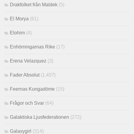
Drakfolket från Maldek
(5)
El Morya
(61)
Elohim
(4)
Enhörningarnas Rike
(17)
Erena Velazquez
(3)
Fader Absolut
(1,407)
Feernas Kungadöme
(15)
Frågor och Svar
(64)
Galaktiska Ljusfederationen
(272)
Galaxygirl
(314)