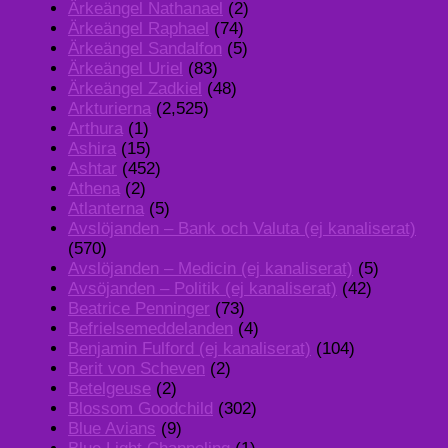
Ärkeängel Nathanael
(2)
Ärkeängel Raphael
(74)
Ärkeängel Sandalfon
(5)
Ärkeängel Uriel
(83)
Ärkeängel Zadkiel
(48)
Arkturierna
(2,525)
Arthura
(1)
Ashira
(15)
Ashtar
(452)
Athena
(2)
Atlanterna
(5)
Avslöjanden – Bank och Valuta (ej kanaliserat)
(570)
Avslöjanden – Medicin (ej kanaliserat)
(5)
Avsöjanden – Politik (ej kanaliserat)
(42)
Beatrice Penninger
(73)
Befrielsemeddelanden
(4)
Benjamin Fulford (ej kanaliserat)
(104)
Berit von Scheven
(2)
Betelgeuse
(2)
Blossom Goodchild
(302)
Blue Avians
(9)