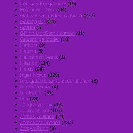
Feernas Kungadöme
(15)
Frågor och Svar
(64)
Galaktiska Ljusfederationen
(272)
Galaxygirl
(314)
Gatum
(5)
Gillian MacBeth-Louthan
(11)
Gudomliga Moder
(10)
Hathors
(9)
Hatonn
(5)
Helios och Vesta
(1)
Hilarion
(114)
Horus
(24)
Inger Noren
(329)
Intergalaktiska Konfederationen
(8)
Intraterrestier
(4)
Iris Kähler
(61)
Isis
(23)
Jacquelyn Fox
(12)
Jahn J Kassl
(105)
James Gilliland
(19)
James McConnell
(230)
Jamye Price
(8)