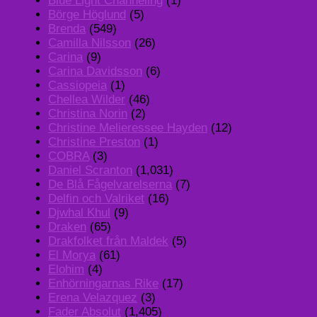
Blue Light Channeling
(1)
Börge Höglund
(5)
Brenda
(549)
Camilla Nilsson
(26)
Carina
(9)
Carina Davidsson
(6)
Cassiopeia
(1)
Chellea Wilder
(46)
Christina Norin
(2)
Christine Melieressee Hayden
(12)
Christine Preston
(1)
COBRA
(3)
Daniel Scranton
(1,031)
De Blå Fågelvarelserna
(7)
Delfin och Valriket
(16)
Djwhal Khul
(9)
Draken
(65)
Drakfolket från Maldek
(5)
El Morya
(61)
Elohim
(4)
Enhörningarnas Rike
(17)
Erena Velazquez
(3)
Fader Absolut
(1,405)