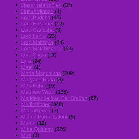
Ljusarbetarmöten
(37)
Ljusvärdinnan
(1)
Lord Buddha
(40)
Lord Emanuel
(12)
Lord Ganesha
(3)
Lord Lanto
(23)
Lord Maitreya
(24)
Lord Melchizedek
(68)
Lord Shiva
(11)
Lyra
(24)
Maat
(1)
Maria Magdalena
(209)
Maryann Rada
(8)
Matt Kahn
(19)
Matthew Ward
(135)
Meddelande från Per Staffan
(62)
Meditationer
(348)
Melchizedek
(7)
Méline Portia Lafont
(5)
Merlin
(12)
Mike Quinsey
(326)
Mira
(3)