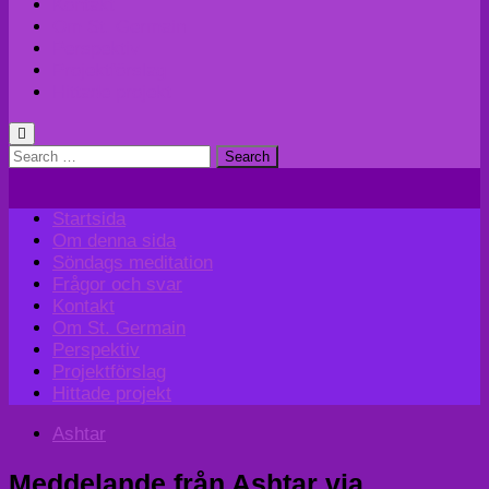
Kontakt
Om St. Germain
Perspektiv
Projektförslag
Hittade projekt
Search
for:
Startsida
Om denna sida
Söndags meditation
Frågor och svar
Kontakt
Om St. Germain
Perspektiv
Projektförslag
Hittade projekt
Ashtar
Meddelande från Ashtar via