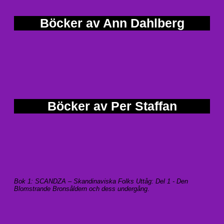
Böcker av Ann Dahlberg
Böcker av Per Staffan
Bok 1: SCANDZA – Skandinaviska Folks Uttåg: Del 1 - Den
Blomstrande Bronsåldern och dess undergång
.