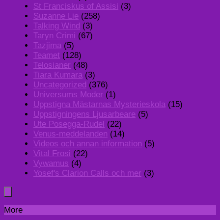
St Franciskus of Assisi
(3)
Suzanne Lie
(258)
Talking Wind
(3)
Taryn Crimi
(67)
Tazjima
(5)
Teamet
(128)
Telosianer
(48)
Tiara Kumara
(3)
Uncategorized
(376)
Universums Moder
(1)
Uppstigna Mästarnas Mysterieskola
(15)
Uppstigningens Ljusarbeare
(5)
Ute Posegga-Rudel
(22)
Venus-meddelanden
(14)
Videos och annan information
(5)
Vital Frosi
(22)
Vywamus
(4)
Yosef's Clarion Calls och mer
(3)
More