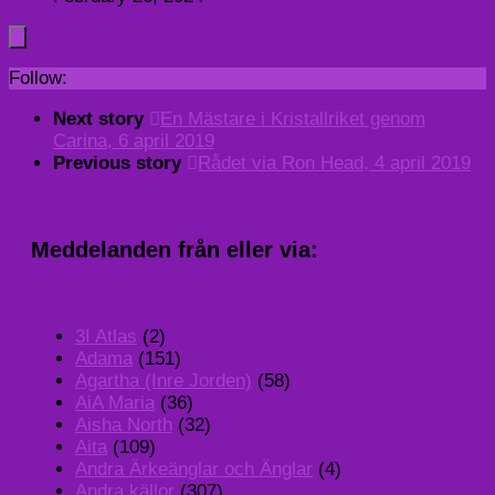
Follow:
Next story
En Mästare i Kristallriket genom
Carina, 6 april 2019
Previous story
Rådet via Ron Head, 4 april 2019
Meddelanden från eller via:
3I Atlas
(2)
Adama
(151)
Agartha (Inre Jorden)
(58)
AiA Maria
(36)
Aisha North
(32)
Aita
(109)
Andra Ärkeänglar och Änglar
(4)
Andra källor
(307)