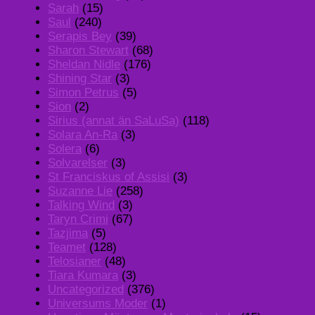
Sarah
(15)
Saul
(240)
Serapis Bey
(39)
Sharon Stewart
(68)
Sheldan Nidle
(176)
Shining Star
(3)
Simon Petrus
(5)
Sion
(2)
Sirius (annat än SaLuSa)
(118)
Solara An-Ra
(3)
Solera
(6)
Solvarelser
(3)
St Franciskus of Assisi
(3)
Suzanne Lie
(258)
Talking Wind
(3)
Taryn Crimi
(67)
Tazjima
(5)
Teamet
(128)
Telosianer
(48)
Tiara Kumara
(3)
Uncategorized
(376)
Universums Moder
(1)