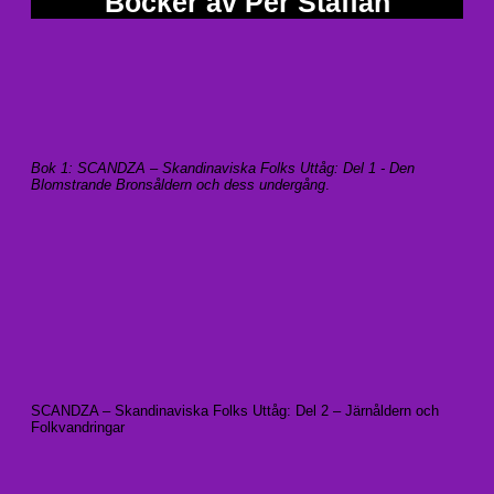
Böcker av Per Staffan
Bok 1: SCANDZA – Skandinaviska Folks Uttåg: Del 1 - Den
Blomstrande Bronsåldern och dess undergång
.
SCANDZA – Skandinaviska Folks Uttåg: Del 2 – Järnåldern och
Folkvandringar