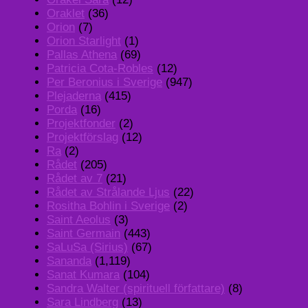
Oraklet
(36)
Orion
(7)
Orion Starlight
(1)
Pallas Athena
(69)
Patricia Cota-Robles
(12)
Per Beronius i Sverige
(947)
Plejaderna
(415)
Porda
(16)
Projektfonder
(2)
Projektförslag
(12)
Ra
(2)
Rådet
(205)
Rådet av 7
(21)
Rådet av Strålande Ljus
(22)
Rositha Bohlin i Sverige
(2)
Saint Aeolus
(3)
Saint Germain
(443)
SaLuSa (Sirius)
(67)
Sananda
(1,119)
Sanat Kumara
(104)
Sandra Walter (spirituell författare)
(8)
Sara Lindberg
(13)