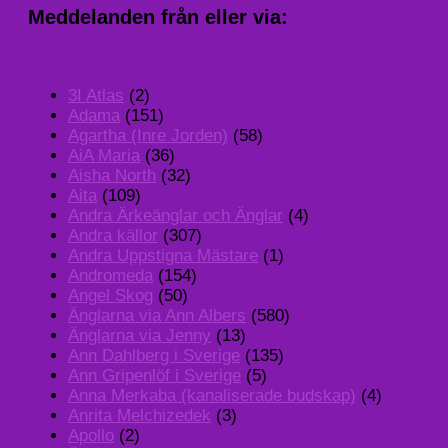
Meddelanden från eller via:
3I Atlas
(2)
Adama
(151)
Agartha (Inre Jorden)
(58)
AiA Maria
(36)
Aisha North
(32)
Aita
(109)
Andra Ärkeänglar och Änglar
(4)
Andra källor
(307)
Andra Uppstigna Mästare
(1)
Andromeda
(154)
Angel Skog
(50)
Änglarna via Ann Albers
(580)
Änglarna via Jenny
(13)
Ann Dahlberg i Sverige
(135)
Ann Gripenlöf i Sverige
(5)
Anna Merkaba (kanaliserade budskap)
(4)
Anrita Melchizedek
(3)
Apollo
(2)