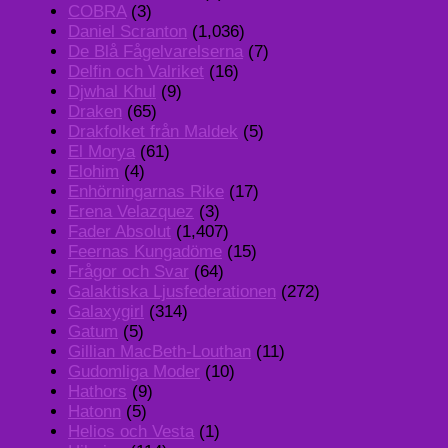
COBRA
(3)
Daniel Scranton
(1,036)
De Blå Fågelvarelserna
(7)
Delfin och Valriket
(16)
Djwhal Khul
(9)
Draken
(65)
Drakfolket från Maldek
(5)
El Morya
(61)
Elohim
(4)
Enhörningarnas Rike
(17)
Erena Velazquez
(3)
Fader Absolut
(1,407)
Feernas Kungadöme
(15)
Frågor och Svar
(64)
Galaktiska Ljusfederationen
(272)
Galaxygirl
(314)
Gatum
(5)
Gillian MacBeth-Louthan
(11)
Gudomliga Moder
(10)
Hathors
(9)
Hatonn
(5)
Helios och Vesta
(1)