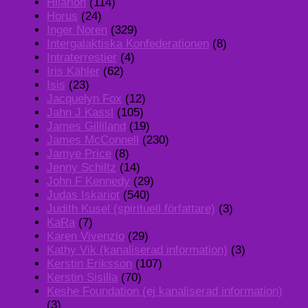
Hilarion
(114)
Horus
(24)
Inger Noren
(329)
Intergalaktiska Konfederationen
(8)
Intraterrestier
(4)
Iris Kähler
(62)
Isis
(23)
Jacquelyn Fox
(12)
Jahn J Kassl
(105)
James Gilliland
(19)
James McConnell
(230)
Jamye Price
(8)
Jenny Schiltz
(14)
John F Kennedy
(29)
Judas Iskariot
(540)
Judith Kusel (spirituell författare)
(3)
KaRa
(7)
Karen Vivenzio
(29)
Kathy Vik (kanaliserad information)
(3)
Kerstin Eriksson
(107)
Kerstin Sisilla
(70)
Keshe Foundation (ej kanaliserad information)
(3)