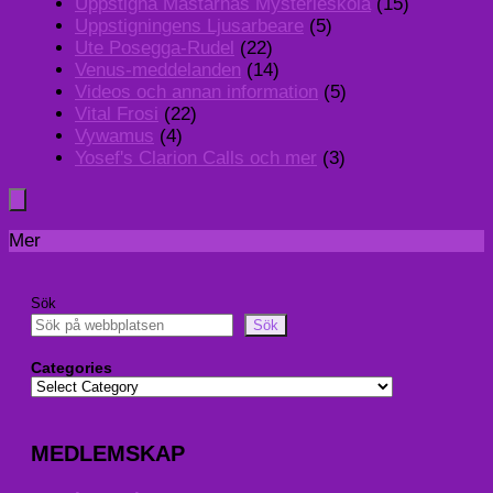
Uppstigna Mästarnas Mysterieskola
(15)
Uppstigningens Ljusarbeare
(5)
Ute Posegga-Rudel
(22)
Venus-meddelanden
(14)
Videos och annan information
(5)
Vital Frosi
(22)
Vywamus
(4)
Yosef's Clarion Calls och mer
(3)
Mer
Sök
Sök
Categories
MEDLEMSKAP