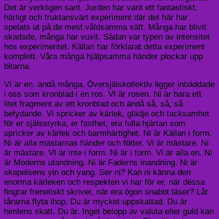
Det är verkligen sant. Jorden har varit ett fantastiskt,
härligt och fruktansvärt experiment där det här har
spelats ut på de mest våldsamma sätt. Många har blivit
skadade, många har vuxit. Sådan var typen av intensitet
hos experimentet. Källan har förklarat detta experiment
komplett. Våra många hjälpsamma händer plockar upp
bitarna.
VI är en, ändå många. Översjälskollektiv ligger inbäddade
i oss som kronblad i en ros. VI är rosen. Ni är bara ett
litet fragment av ett kronblad och ändå så, så, så
betydande. Vi spricker av kärlek, glädje och tacksamhet
för er själsstyrka, er fasthet, era fulla hjärtan som
spricker av kärlek och barmhärtighet. Ni är Källan i form.
Ni är alla mästarnas händer och fötter. Vi är mästare. Ni
är mästare. VI är inte i form. Ni är i form. Vi är alla en. Ni
är Moderns utandning. Ni är Faderns inandning. Ni är
skapelsens yin och yang. Ser ni? Kan ni känna den
enorma kärleken och respekten vi har för er, när dessa
fingrar frenetiskt skriver, när era ögon snabbt läser? Låt
tårarna flyta ihop. Du är mycket uppskattad. Du är
himlens skatt. Du är. Inget belopp av valuta eller guld kan