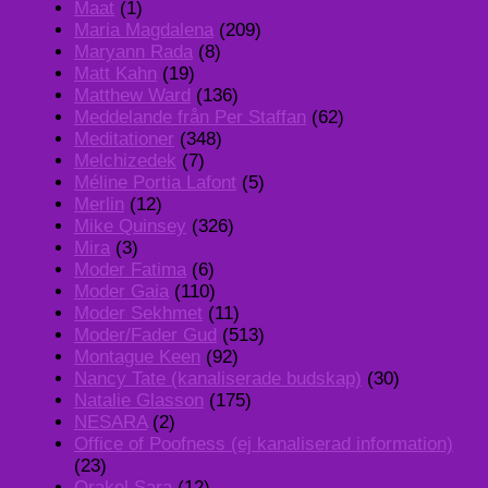
Maat
(1)
Maria Magdalena
(209)
Maryann Rada
(8)
Matt Kahn
(19)
Matthew Ward
(136)
Meddelande från Per Staffan
(62)
Meditationer
(348)
Melchizedek
(7)
Méline Portia Lafont
(5)
Merlin
(12)
Mike Quinsey
(326)
Mira
(3)
Moder Fatima
(6)
Moder Gaia
(110)
Moder Sekhmet
(11)
Moder/Fader Gud
(513)
Montague Keen
(92)
Nancy Tate (kanaliserade budskap)
(30)
Natalie Glasson
(175)
NESARA
(2)
Office of Poofness (ej kanaliserad information)
(23)
Orakel Sara
(12)