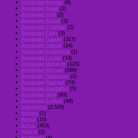
Ärkeängel Ametist
(6)
Ärkeängel Anael
(2)
Ärkeängel Ariel
(2)
Ärkeängel Azrael
(1)
Ärkeängel Chamuel
(2)
Ärkeängel Faith
(3)
Ärkeängel Gabriel
(317)
Ärkeängel Jophiel
(14)
Ärkeängel Kollektivet
(1)
Ärkeängel Lucifer
(13)
Ärkeängel Metatron
(123)
Ärkeängel Michael
(596)
Ärkeängel Nathanael
(2)
Ärkeängel Raphael
(74)
Ärkeängel Sandalfon
(5)
Ärkeängel Uriel
(83)
Ärkeängel Zadkiel
(48)
Arkturierna
(2,525)
Arthura
(1)
Ashira
(15)
Ashtar
(453)
Athena
(2)
Atlanterna
(5)