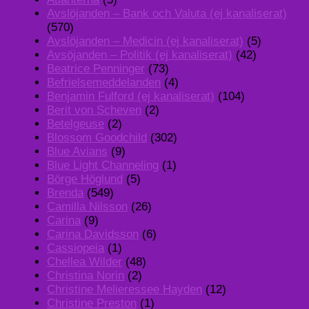
Avslöjanden – Bank och Valuta (ej kanaliserat)
(570)
Avslöjanden – Medicin (ej kanaliserat)
(5)
Avsöjanden – Politik (ej kanaliserat)
(42)
Beatrice Penninger
(73)
Befrielsemeddelanden
(4)
Benjamin Fulford (ej kanaliserat)
(104)
Berit von Scheven
(2)
Betelgeuse
(2)
Blossom Goodchild
(302)
Blue Avians
(9)
Blue Light Channeling
(1)
Börge Höglund
(5)
Brenda
(549)
Camilla Nilsson
(26)
Carina
(9)
Carina Davidsson
(6)
Cassiopeia
(1)
Chellea Wilder
(48)
Christina Norin
(2)
Christine Melieressee Hayden
(12)
Christine Preston
(1)