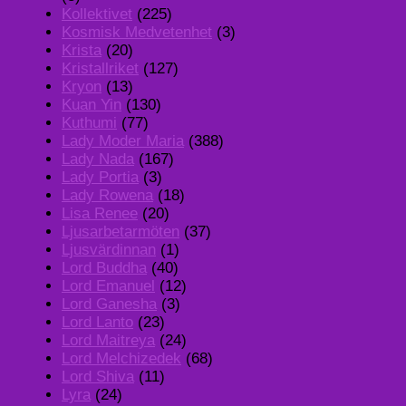
Kollektivet
(225)
Kosmisk Medvetenhet
(3)
Krista
(20)
Kristallriket
(127)
Kryon
(13)
Kuan Yin
(130)
Kuthumi
(77)
Lady Moder Maria
(388)
Lady Nada
(167)
Lady Portia
(3)
Lady Rowena
(18)
Lisa Renee
(20)
Ljusarbetarmöten
(37)
Ljusvärdinnan
(1)
Lord Buddha
(40)
Lord Emanuel
(12)
Lord Ganesha
(3)
Lord Lanto
(23)
Lord Maitreya
(24)
Lord Melchizedek
(68)
Lord Shiva
(11)
Lyra
(24)