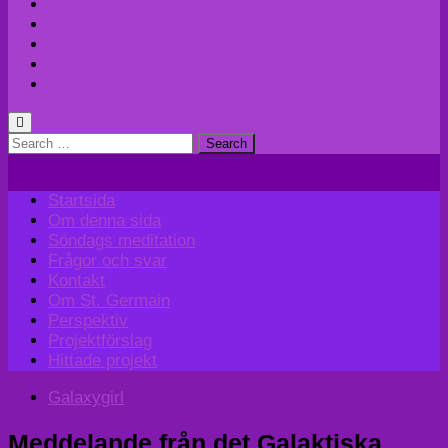
Kontakt
Om St. Germain
Perspektiv
Projektförslag
Hittade projekt
Search
for:
Startsida
Om denna sida
Söndags meditation
Frågor och svar
Kontakt
Om St. Germain
Perspektiv
Projektförslag
Hittade projekt
Galaxygirl
Meddelande från det Galaktiska