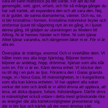
vara en sann måttstock på ditt värde. För allt du har
genomgått, sett, gjort, erfarit, och för så många gånger du
har valt kärlek, att expandera den och att vara den. Nej,
ni är guldet, de sanna diamanterna, vänner. Och nu, se,
ni blir kristallina i formen. Kristallina människor bryter och
omformar ljuset till någonting nytt än en gång, in i ljuset
denna gång, till glädjen av utandningen av Modern till
Allting. Ni är hennes händer och fötter. Ni som tjänar
Alltet tjänar varandra, och därigenom läker ni er. För vi är
alla en.
Översjälar är mäktiga, enorma! Och vi innehåller dem. VI
håller inom oss alla tings hjärtslag. Biljoner bortom
biljoner av andetag, hopp, drömmar, hjärtan som alla slår
som en. För vi är en. Känn denna enhet. VI skickar den
nu till dig i en puls av ljus. Förankra den i Gaias gravida
mage, in i Nova Gaia, till mänskligheten, in i kungarikena
som alla kan känna enheten. Vi har upplevt alla saker
verkar det som och ändå är vi alltid drivna att uppleva, att
leva, att älska djupare, fullare, fullständigare. Därför drivs
ni mänsklighet också vidare i detta mest grönskande rike
av energier där alla kärleksmöjligheter presenterar sig,
där ni blir ljus och kärlek på det mest dristiga sätt,