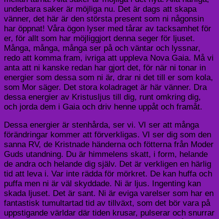
underbara saker är möjliga nu. Det är dags att skapa
vänner, det här är den största present som ni någonsin
har öppnat! Våra ögon lyser med tårar av tacksamhet för
er, för allt som har möjliggjort denna seger för ljuset.
Många, många, många ser på och väntar och lyssnar,
redo att komma fram, ivriga att uppleva Nova Gaia. Må vi
anta att ni kanske redan har gjort det, för när ni tonar in
energier som dessa som ni är, drar ni det till er som kola,
som Mor säger. Det stora koladraget är här vänner. Dra
dessa energier av Kristusljus till dig, runt omkring dig,
och jorda dem i Gaia och driv henne uppåt och framåt.
Dessa energier är stenhårda, ser vi. VI ser att många
förändringar kommer att förverkligas. VI ser dig som den
sanna RV, de Kristnade händerna och fötterna från Moder
Guds utandning. Du är himmelens skatt, i form, helande
de andra och helande dig själv. Det är verkligen en härlig
tid att leva i. Var inte rädda för mörkret. De kan huffa och
puffa men ni är väl skyddade. Ni är ljus. Ingenting kan
skada ljuset. Det är sant. Ni är eviga varelser som har en
fantastisk tumultartad tid av tillväxt, som det bör vara på
uppstigande världar där tiden krusar, pulserar och snurrar