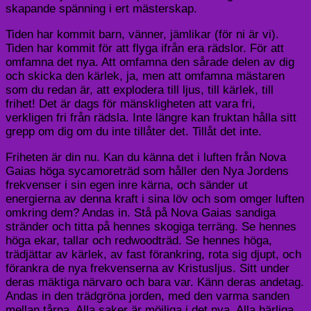
skapande spänning i ert mästerskap.
Tiden har kommit barn, vänner, jämlikar (för ni är vi).
Tiden har kommit för att flyga ifrån era rädslor. För att
omfamna det nya. Att omfamna den sårade delen av dig
och skicka den kärlek, ja, men att omfamna mästaren
som du redan är, att explodera till ljus, till kärlek, till
frihet! Det är dags för mänskligheten att vara fri,
verkligen fri från rädsla. Inte längre kan fruktan hålla sitt
grepp om dig om du inte tillåter det. Tillåt det inte.
Friheten är din nu. Kan du känna det i luften från Nova
Gaias höga sycamoreträd som håller den Nya Jordens
frekvenser i sin egen inre kärna, och sänder ut
energierna av denna kraft i sina löv och som omger luften
omkring dem? Andas in. Stå på Nova Gaias sandiga
stränder och titta på hennes skogiga terräng. Se hennes
höga ekar, tallar och redwoodträd. Se hennes höga,
trädjättar av kärlek, av fast förankring, rota sig djupt, och
förankra de nya frekvenserna av Kristusljus. Sitt under
deras mäktiga närvaro och bara var. Känn deras andetag.
Andas in den trädgröna jorden, med den varma sanden
mellan tårna. Alla saker är möjliga i det nya. Alla härliga,