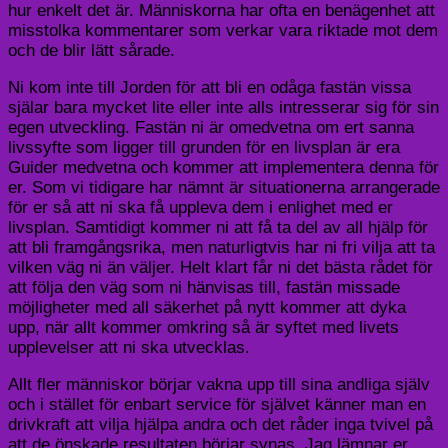
hur enkelt det är. Människorna har ofta en benägenhet att
misstolka kommentarer som verkar vara riktade mot dem
och de blir lätt sårade.
Ni kom inte till Jorden för att bli en odåga fastän vissa
själar bara mycket lite eller inte alls intresserar sig för sin
egen utveckling. Fastän ni är omedvetna om ert sanna
livssyfte som ligger till grunden för en livsplan är era
Guider medvetna och kommer att implementera denna för
er. Som vi tidigare har nämnt är situationerna arrangerade
för er så att ni ska få uppleva dem i enlighet med er
livsplan. Samtidigt kommer ni att få ta del av all hjälp för
att bli framgångsrika, men naturligtvis har ni fri vilja att ta
vilken väg ni än väljer. Helt klart får ni det bästa rådet för
att följa den väg som ni hänvisas till, fastän missade
möjligheter med all säkerhet på nytt kommer att dyka
upp, när allt kommer omkring så är syftet med livets
upplevelser att ni ska utvecklas.
Allt fler människor börjar vakna upp till sina andliga själv
och i stället för enbart service för självet känner man en
drivkraft att vilja hjälpa andra och det råder inga tvivel på
att de önskade resultaten börjar synas. Jag lämnar er