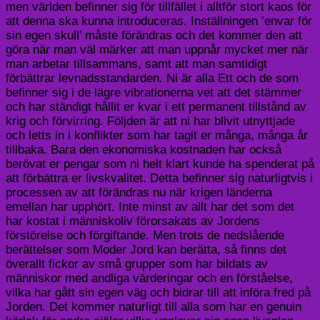
men världen befinner sig för tillfället i alltför stort kaos för
att denna ska kunna introduceras. Inställningen ’envar för
sin egen skull’ måste förändras och det kommer den att
göra när man väl märker att man uppnår mycket mer när
man arbetar tillsammans, samt att man samtidigt
förbättrar levnadsstandarden. Ni är alla Ett och de som
befinner sig i de lägre vibrationerna vet att det stämmer
och har ständigt hållit er kvar i ett permanent tillstånd av
krig och förvirring. Följden är att ni har blivit utnyttjade
och letts in i konflikter som har tagit er många, många år
tillbaka. Bara den ekonomiska kostnaden har också
berövat er pengar som ni helt klart kunde ha spenderat på
att förbättra er livskvalitet. Detta befinner sig naturligtvis i
processen av att förändras nu när krigen länderna
emellan har upphört. Inte minst av allt har det som det
har kostat i människoliv förorsakats av Jordens
förstörelse och förgiftande. Men trots de nedslående
berättelser som Moder Jord kan berätta, så finns det
överallt fickor av små grupper som har bildats av
människor med andliga värderingar och en förståelse,
vilka har gått sin egen väg och bidrar till att införa fred på
Jorden. Det kommer naturligt till alla som har en genuin