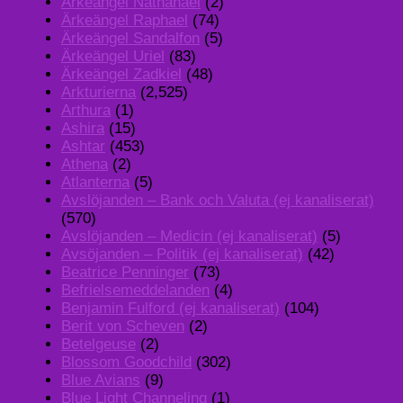
Ärkeängel Nathanael
(2)
Ärkeängel Raphael
(74)
Ärkeängel Sandalfon
(5)
Ärkeängel Uriel
(83)
Ärkeängel Zadkiel
(48)
Arkturierna
(2,525)
Arthura
(1)
Ashira
(15)
Ashtar
(453)
Athena
(2)
Atlanterna
(5)
Avslöjanden – Bank och Valuta (ej kanaliserat)
(570)
Avslöjanden – Medicin (ej kanaliserat)
(5)
Avsöjanden – Politik (ej kanaliserat)
(42)
Beatrice Penninger
(73)
Befrielsemeddelanden
(4)
Benjamin Fulford (ej kanaliserat)
(104)
Berit von Scheven
(2)
Betelgeuse
(2)
Blossom Goodchild
(302)
Blue Avians
(9)
Blue Light Channeling
(1)