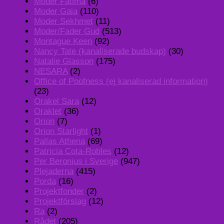
Moder Fatima
(6)
Moder Gaia
(110)
Moder Sekhmet
(11)
Moder/Fader Gud
(513)
Montague Keen
(92)
Nancy Tate (kanaliserade budskap)
(30)
Natalie Glasson
(175)
NESARA
(2)
Office of Poofness (ej kanaliserad information)
(23)
Orakel Sara
(12)
Oraklet
(36)
Orion
(7)
Orion Starlight
(1)
Pallas Athena
(69)
Patricia Cota-Robles
(12)
Per Beronius i Sverige
(947)
Plejaderna
(415)
Porda
(16)
Projektfonder
(2)
Projektförslag
(12)
Ra
(2)
Rådet
(205)