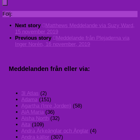
Följ:
Next story
Matthews Meddelande via Suzy Ward,
15 november 2019
Previous story
Meddelande från Plejaderna via
Inger Norén, 16 november, 2019
Meddelanden från eller via:
3I Atlas
(2)
Adama
(151)
Agartha (Inre Jorden)
(58)
AiA Maria
(36)
Aisha North
(32)
Aita
(109)
Andra Ärkeänglar och Änglar
(4)
Andra källor
(307)