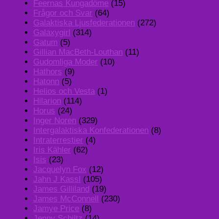
Feernas Kungadöme
(15)
Frågor och Svar
(64)
Galaktiska Ljusfederationen
(272)
Galaxygirl
(314)
Gatum
(5)
Gillian MacBeth-Louthan
(11)
Gudomliga Moder
(10)
Hathors
(9)
Hatonn
(5)
Helios och Vesta
(1)
Hilarion
(114)
Horus
(24)
Inger Noren
(329)
Intergalaktiska Konfederationen
(8)
Intraterrestier
(4)
Iris Kähler
(62)
Isis
(23)
Jacquelyn Fox
(12)
Jahn J Kassl
(105)
James Gilliland
(19)
James McConnell
(230)
Jamye Price
(8)
Jenny Schiltz
(14)