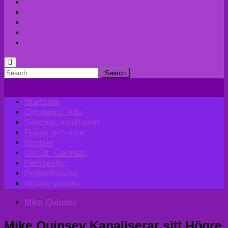
Kontakt
Om St. Germain
Perspektiv
Projektförslag
Hittade projekt
Search
for:
Startsida
Om denna sida
Söndags meditation
Frågor och svar
Kontakt
Om St. Germain
Perspektiv
Projektförslag
Hittade projekt
Mike Quinsey
Mike Quinsey Kanaliserar sitt Högre