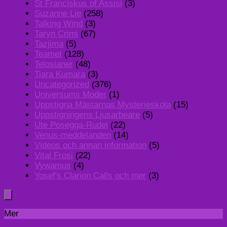
St Franciskus of Assisi
(3)
Suzanne Lie
(258)
Talking Wind
(3)
Taryn Crimi
(67)
Tazjima
(5)
Teamet
(128)
Telosianer
(48)
Tiara Kumara
(3)
Uncategorized
(376)
Universums Moder
(1)
Uppstigna Mästarnas Mysterieskola
(15)
Uppstigningens Ljusarbeare
(5)
Ute Posegga-Rudel
(22)
Venus-meddelanden
(14)
Videos och annan information
(5)
Vital Frosi
(22)
Vywamus
(4)
Yosef's Clarion Calls och mer
(3)
Mer