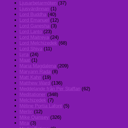
Ljusarbetarmöten
(37)
Ljusvärdinnan
(1)
Lord Buddha
(40)
Lord Emanuel
(12)
Lord Ganesha
(3)
Lord Lanto
(23)
Lord Maitreya
(24)
Lord Melchizedek
(68)
Lord Shiva
(11)
Lyra
(24)
Maat
(1)
Maria Magdalena
(209)
Maryann Rada
(8)
Matt Kahn
(19)
Matthew Ward
(136)
Meddelande från Per Staffan
(62)
Meditationer
(348)
Melchizedek
(7)
Méline Portia Lafont
(5)
Merlin
(12)
Mike Quinsey
(326)
Mira
(3)