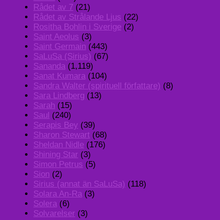
Rådet av 7
(21)
Rådet av Strålande Ljus
(22)
Rositha Bohlin i Sverige
(2)
Saint Aeolus
(3)
Saint Germain
(443)
SaLuSa (Sirius)
(67)
Sananda
(1,119)
Sanat Kumara
(104)
Sandra Walter (spirituell författare)
(8)
Sara Lindberg
(13)
Sarah
(15)
Saul
(240)
Serapis Bey
(39)
Sharon Stewart
(68)
Sheldan Nidle
(176)
Shining Star
(3)
Simon Petrus
(5)
Sion
(2)
Sirius (annat än SaLuSa)
(118)
Solara An-Ra
(3)
Solera
(6)
Solvarelser
(3)