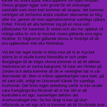
kärlek för andra själar vilka upplever sin egen livsplan.
Dessa grupper ligger som grund för ett storslaget
samhälle som inom kort kommer att skapas: det kommer
verkligen att omfamna andra varelser oberoende av färg
eller tro, genom att man uppmärksammar samtliga själars
Enhet. Förstå att alla befinner sig på en resa som
påbörjades för tusentals år sedan och alla har upplevt så
många olika liv och är mycket visare gällande sina egna
fördelar. Er hågkomst gällande dessa är fördröjd så att
era upplevelser inte ska förhindras.
Vid det här laget borde ni börja inse att ni är mycket
större än ni skulle kunna föreställa er och under
återgången till de högre rikena kommer ni att bli alltmer
medvetna om er sanna bakgrund. Ni talar om Himlen på
Jorden och detta kommer att bli er verklighet när ni väl
återvänder dit. Men ni måste uppenbarligen vara redo, på
ett sant sätt, enligt en Universell Kärlek för samtliga
livsformer. Det finns ingen anledning varför ni inte skulle
vara framgångsrika förutsatt att ni har lärt er att
kontrollera ert ego, sannerligen behövs det
överhuvudtaget inte. Se hur långt ni kan gå utan
inflytande av ert ego och ni kommer att bli förvånade över