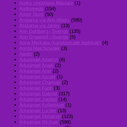
Andra Uppstigna Mästare
(1)
Andromeda
(154)
Angel Skog
(50)
Änglarna via Ann Albers
(580)
Änglarna via Jenny
(13)
Ann Dahlberg i Sverige
(135)
Ann Gripenlöf i Sverige
(5)
Anna Merkaba (kanaliserade budskap)
(4)
Anrita Melchizedek
(3)
Apollo
(2)
Ärkeängel Ametist
(6)
Ärkeängel Anael
(2)
Ärkeängel Ariel
(2)
Ärkeängel Azrael
(1)
Ärkeängel Chamuel
(2)
Ärkeängel Faith
(3)
Ärkeängel Gabriel
(317)
Ärkeängel Jophiel
(14)
Ärkeängel Kollektivet
(1)
Ärkeängel Lucifer
(13)
Ärkeängel Metatron
(123)
Ärkeängel Michael
(596)