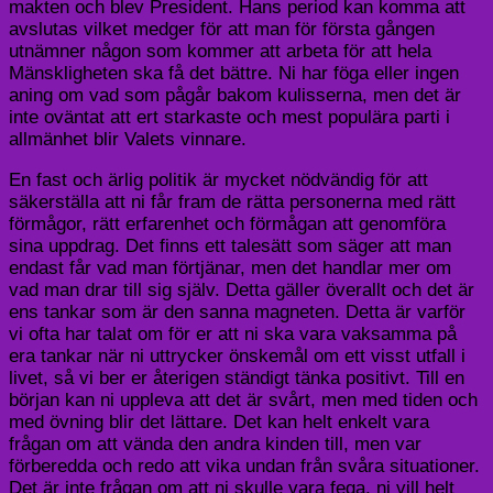
makten och blev President. Hans period kan komma att
avslutas vilket medger för att man för första gången
utnämner någon som kommer att arbeta för att hela
Mänskligheten ska få det bättre. Ni har föga eller ingen
aning om vad som pågår bakom kulisserna, men det är
inte oväntat att ert starkaste och mest populära parti i
allmänhet blir Valets vinnare.
En fast och ärlig politik är mycket nödvändig för att
säkerställa att ni får fram de rätta personerna med rätt
förmågor, rätt erfarenhet och förmågan att genomföra
sina uppdrag. Det finns ett talesätt som säger att man
endast får vad man förtjänar, men det handlar mer om
vad man drar till sig själv. Detta gäller överallt och det är
ens tankar som är den sanna magneten. Detta är varför
vi ofta har talat om för er att ni ska vara vaksamma på
era tankar när ni uttrycker önskemål om ett visst utfall i
livet, så vi ber er återigen ständigt tänka positivt. Till en
början kan ni uppleva att det är svårt, men med tiden och
med övning blir det lättare. Det kan helt enkelt vara
frågan om att vända den andra kinden till, men var
förberedda och redo att vika undan från svåra situationer.
Det är inte frågan om att ni skulle vara fega, ni vill helt