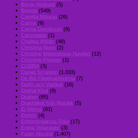
Börge Höglund
(5)
Brenda
(549)
Camilla Nilsson
(26)
Carina
(9)
Carina Davidsson
(6)
Cassiopeia
(1)
Chellea Wilder
(48)
Christina Norin
(2)
Christine Melieressee Hayden
(12)
Christine Preston
(1)
COBRA
(3)
Daniel Scranton
(1,033)
De Blå Fågelvarelserna
(7)
Delfin och Valriket
(16)
Djwhal Khul
(9)
Draken
(65)
Drakfolket från Maldek
(5)
El Morya
(61)
Elohim
(4)
Enhörningarnas Rike
(17)
Erena Velazquez
(3)
Fader Absolut
(1,407)