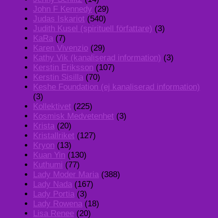
John F Kennedy
(29)
Judas Iskariot
(540)
Judith Kusel (spirituell författare)
(3)
KaRa
(7)
Karen Vivenzio
(29)
Kathy Vik (kanaliserad information)
(3)
Kerstin Eriksson
(107)
Kerstin Sisilla
(70)
Keshe Foundation (ej kanaliserad information)
(3)
Kollektivet
(225)
Kosmisk Medvetenhet
(3)
Krista
(20)
Kristallriket
(127)
Kryon
(13)
Kuan Yin
(130)
Kuthumi
(77)
Lady Moder Maria
(388)
Lady Nada
(167)
Lady Portia
(3)
Lady Rowena
(18)
Lisa Renee
(20)