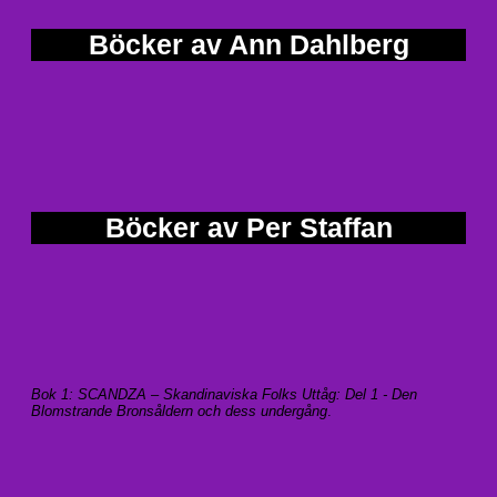
Böcker av Ann Dahlberg
Böcker av Per Staffan
Bok 1: SCANDZA – Skandinaviska Folks Uttåg: Del 1 - Den
Blomstrande Bronsåldern och dess undergång
.