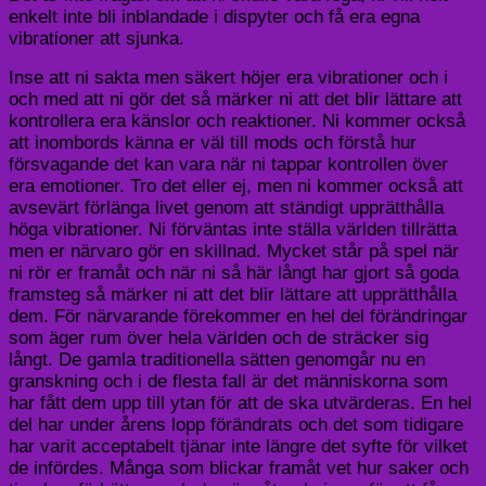
enkelt inte bli inblandade i dispyter och få era egna
vibrationer att sjunka.
Inse att ni sakta men säkert höjer era vibrationer och i
och med att ni gör det så märker ni att det blir lättare att
kontrollera era känslor och reaktioner. Ni kommer också
att inombords känna er väl till mods och förstå hur
försvagande det kan vara när ni tappar kontrollen över
era emotioner. Tro det eller ej, men ni kommer också att
avsevärt förlänga livet genom att ständigt upprätthålla
höga vibrationer. Ni förväntas inte ställa världen tillrätta
men er närvaro gör en skillnad. Mycket står på spel när
ni rör er framåt och när ni så här långt har gjort så goda
framsteg så märker ni att det blir lättare att upprätthålla
dem. För närvarande förekommer en hel del förändringar
som äger rum över hela världen och de sträcker sig
långt. De gamla traditionella sätten genomgår nu en
granskning och i de flesta fall är det människorna som
har fått dem upp till ytan för att de ska utvärderas. En hel
del har under årens lopp förändrats och det som tidigare
har varit acceptabelt tjänar inte längre det syfte för vilket
de infördes. Många som blickar framåt vet hur saker och