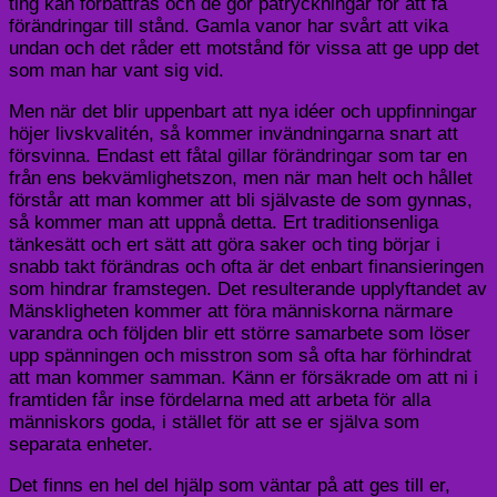
ting kan förbättras och de gör påtryckningar för att få
förändringar till stånd. Gamla vanor har svårt att vika
undan och det råder ett motstånd för vissa att ge upp det
som man har vant sig vid.
Men när det blir uppenbart att nya idéer och uppfinningar
höjer livskvalitén, så kommer invändningarna snart att
försvinna. Endast ett fåtal gillar förändringar som tar en
från ens bekvämlighetszon, men när man helt och hållet
förstår att man kommer att bli självaste de som gynnas,
så kommer man att uppnå detta. Ert traditionsenliga
tänkesätt och ert sätt att göra saker och ting börjar i
snabb takt förändras och ofta är det enbart finansieringen
som hindrar framstegen. Det resulterande upplyftandet av
Mänskligheten kommer att föra människorna närmare
varandra och följden blir ett större samarbete som löser
upp spänningen och misstron som så ofta har förhindrat
att man kommer samman. Känn er försäkrade om att ni i
framtiden får inse fördelarna med att arbeta för alla
människors goda, i stället för att se er själva som
separata enheter.
Det finns en hel del hjälp som väntar på att ges till er,