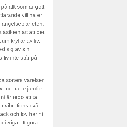
 på allt som är gott
arande vill ha er i
 Fängelseplaneten,
 åsikten att att det
um kryllar av liv.
ed sig av sin
iv inte står på
a sorters varelser
avancerade jämfört
 är redo att ta
er vibrationsnivå
tack och lov har ni
r ivriga att göra