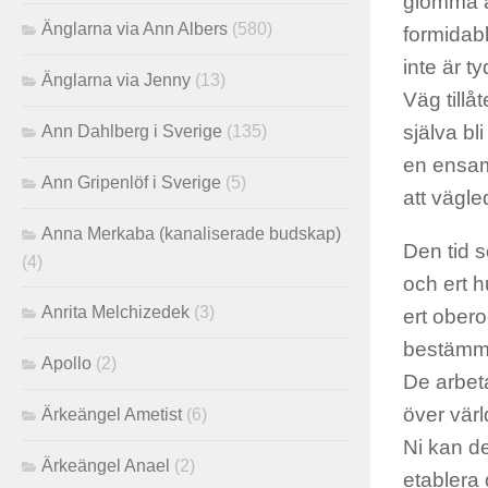
glömma at
Änglarna via Ann Albers
(580)
formidabl
inte är ty
Änglarna via Jenny
(13)
Väg tillå
själva bl
Ann Dahlberg i Sverige
(135)
en ensam 
Ann Gripenlöf i Sverige
(5)
att vägl
Anna Merkaba (kanaliserade budskap)
Den tid s
(4)
och ert 
Anrita Melchizedek
(3)
ert ober
bestämma 
Apollo
(2)
De arbeta
över värl
Ärkeängel Ametist
(6)
Ni kan de
Ärkeängel Anael
(2)
etablera 