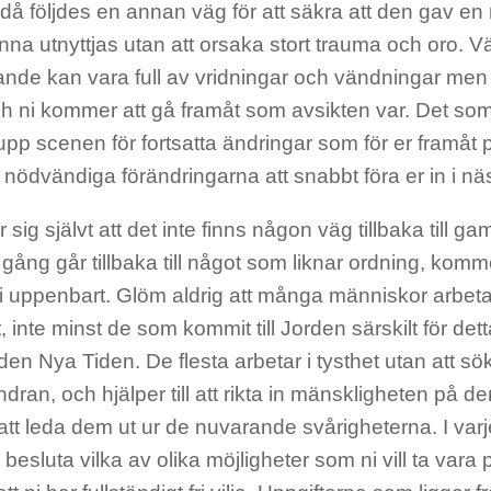
ndå följdes en annan väg för att säkra att den gav en
nna utnyttjas utan att orsaka stort trauma och oro. 
nde kan vara full av vridningar och vändningar men r
ch ni kommer att gå framåt som avsikten var. Det 
 upp scenen för fortsatta ändringar som för er framå
de nödvändiga förändringarna att snabbt föra er in i nä
 sig självt att det inte finns någon väg tillbaka till g
gång går tillbaka till något som liknar ordning, kom
li uppenbart. Glöm aldrig att många människor arbetar
, inte minst de som kommit till Jorden särskilt för detta t
den Nya Tiden. De flesta arbetar i tysthet utan att sök
ndran, och hjälper till att rikta in mänskligheten på 
t leda dem ut ur de nuvarande svårigheterna. I varje
att besluta vilka av olika möjligheter som ni vill ta vara 