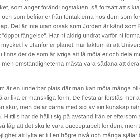
olket, som anger förändringstakten, så fortsätt att sikta
 och som befriar er från tentaklerna hos dem som fortf
ap. Det är inte utan orsak som Jorden är känd som
 ”öppet fängelse”. Har ni aldrig undrat varför ni format
s mycket liv utanför er planet, när faktum är att Univers
finns det de som är ivriga att få möta er och dela m
 men omständigheterna måsta vara sådana att deras l
m är en underbar plats där man kan möta många olik
är lika er mänskliga form. De flesta är förstås mer 
iskor, men delar gärna med sig av sin kunskap när ni
 Hittills har de hållit sig på avstånd från er eftersom 
 så låg att det skulle vara oacceptabelt för dem, men 
lighet att lyfta er till en högre nivå och många själar ä