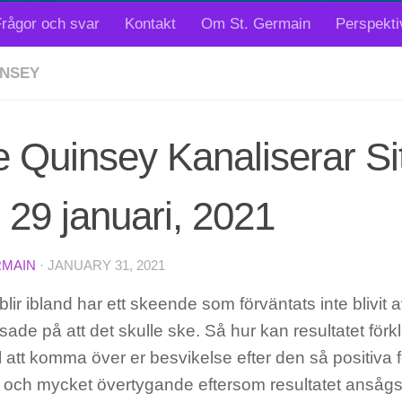
rågor och svar
Kontakt
Om St. Germain
Perspekti
INSEY
 Quinsey Kanaliserar Si
 29 januari, 2021
RMAIN
·
JANUARY 31, 2021
lir ibland har ett skeende som förväntats inte blivit 
sade på att det skulle ske. Så hur kan resultatet förkl
ill att komma över er besvikelse efter den så positiva
ig och mycket övertygande eftersom resultatet ansågs