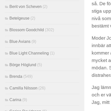
så. De fö
Berit von Scheven
(2)
stiga upp
nivå som 
Betelgeuse
(2)
bestämt v
Blossom Goodchild
(302)
Moder Jor
Blue Avians
(9)
innbär at
kommer a
Blue Light Channeling
(1)
mycket at
Börge Höglund
(5)
mödan. Så
distraher
Brenda
(549)
Jag lämn
Camilla Nilsson
(26)
och er v
Carina
(9)
Jag, mit