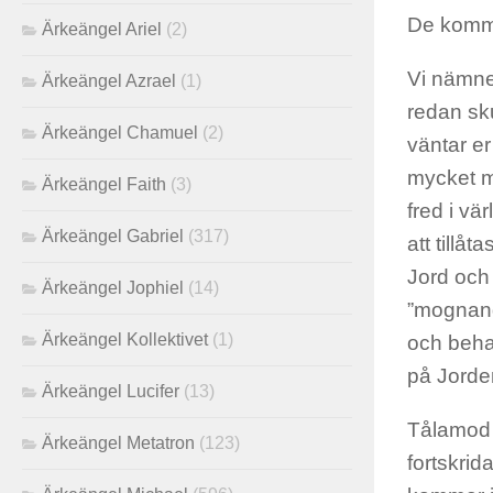
De kommer
Ärkeängel Ariel
(2)
Vi nämner
Ärkeängel Azrael
(1)
redan sku
Ärkeängel Chamuel
(2)
väntar er
mycket me
Ärkeängel Faith
(3)
fred i vä
Ärkeängel Gabriel
(317)
att till
Jord och 
Ärkeängel Jophiel
(14)
”mognande
Ärkeängel Kollektivet
(1)
och beha
på Jorde
Ärkeängel Lucifer
(13)
Tålamod ä
Ärkeängel Metatron
(123)
fortskrid