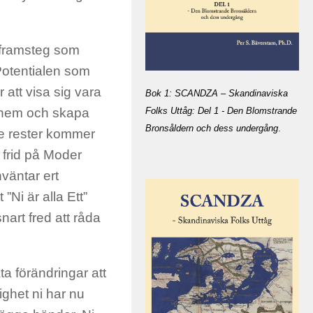
s framsteg som
. Potentialen som
 att visa sig vara
Bok 1: SCANDZA – Skandinaviska
rt hem och skapa
Folks Uttåg: Del 1 - Den Blomstrande
Bronsåldern och dess undergång
.
dre rester kommer
 frid på Moder
väntar ert
Ni är alla Ett”
art fred att råda
a förändringar att
ighet ni har nu