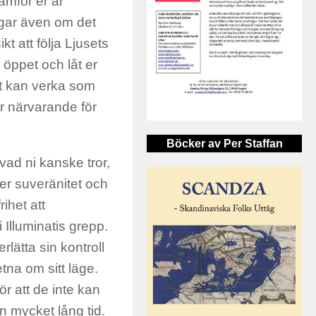
ramför er är
ingar även om det
kt att följa Ljusets
e öppet och låt er
Det kan verka som
är närvarande för
Böcker av Per Staffan
vad ni kanske tror,
er suveränitet och
ihet att
 Illuminatis grepp.
rlätta sin kontroll
tna om sitt läge.
r att de inte kan
n mycket lång tid.