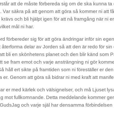
rstår att de måste förbereda sig om de ska kunna ta det
. Var säkra på att genom att göra så kommer ni att få
krävs och bli hjälpt igen för att nå framgång när ni 
ilket mål ni har.
d förbereder sig för att göra ändringar inför sin ege
t återforma delar av Jorden så att den är redo för sin
tt bli en skönhetens planet och den blir känd som Pa
t se fram emot och varje ansträngning ni gör kommer 
 håll ert sikte på framtiden som ni föreställer er den
a er. Genom att göra så bidrar ni med kraft att manif
ar er med kärlek och välsignelser, och må Ljuset ly
äg mot fullkomnande. Detta meddelande kommer ge
t GudsJag och varje själ har densamma förbindelse