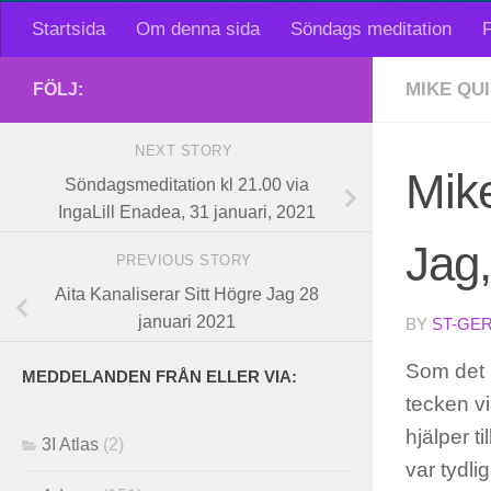
Startsida
Om denna sida
Söndags meditation
F
MIKE QU
FÖLJ:
NEXT STORY
Mike
Söndagsmeditation kl 21.00 via
IngaLill Enadea, 31 januari, 2021
Jag,
PREVIOUS STORY
Aita Kanaliserar Sitt Högre Jag 28
januari 2021
BY
ST-GE
Som det b
MEDDELANDEN FRÅN ELLER VIA:
tecken vi
hjälper t
3I Atlas
(2)
var tydl