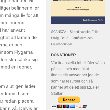
bägge händer. Ni
läget befinner ni er
om många liv för att
ibrationerna
ni har använt
SCANDZA – Skandinaviska Folks
ighet att lämna de
Uttåg: Del 2 – Järnåldern och
Folkvandringar
erna er och
rför som Flygarna
DONATIONER
reden ska sänka sig
Vår finansiella frihet låter vänta
 med er i eoner,
på sig. I och med ökat
finansiellt ansvar ber jag de
som har resurser och så
m slutligen leder
känner att ge ett bidrag. Per
r er framtid som
Staffan
jar redan placera
bar nivå. Delvis är