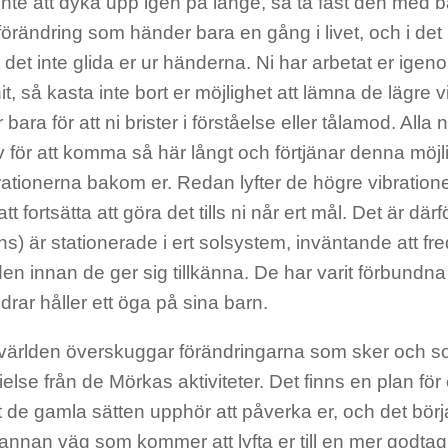
nte att dyka upp igen på länge, så ta fast den med 
förändring som händer bara en gång i livet, och i det 
t det inte glida er ur händerna. Ni har arbetat er igen
, så kasta inte bort er möjlighet att lämna de lägre v
bara för att ni brister i förståelse eller tålamod. Alla 
 för att komma så här långt och förtjänar denna möjl
rationerna bakom er. Redan lyfter de högre vibration
t fortsätta att göra det tills ni når ert mål. Det är dä
ns) är stationerade i ert solsystem, inväntande att f
en innan de ger sig tillkänna. De har varit förbundna
drar håller ett öga på sina barn.
 världen överskuggar förändringarna som sker och so
efrielse från de Mörkas aktiviteter. Det finns en plan fö
t de gamla sätten upphör att påverka er, och det bör
annan väg som kommer att lyfta er till en mer godtag