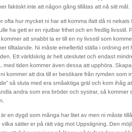
 faktiskt inte att någon gång tillåtas att nå sitt mål.
 ofta hur mycket ni har att komma ifatt då ni nekat
lle ha gett er en njutbar frihet och en fredlig livsstil
 kommer att snabbt ta er till en ny livsstil som kommer
r tilltalande. Ni måste emellertid ställa i ordning e
rlden. Ett världskrig är helt uteslutet och endast min
åtas, med tiden kommer även dessa att upphöra. Skapa
ni kommer att dra till er besökare från rymden som in
” så sluta med era småaktiga gräl och kom ihåg att ”
ndla andra som era bröder och systrar, så kommer sn
n.
r en dygd som många har litet av men ni måste tillåt
a vilka sätter er på rätt väg mot Uppstigning. Den möjl