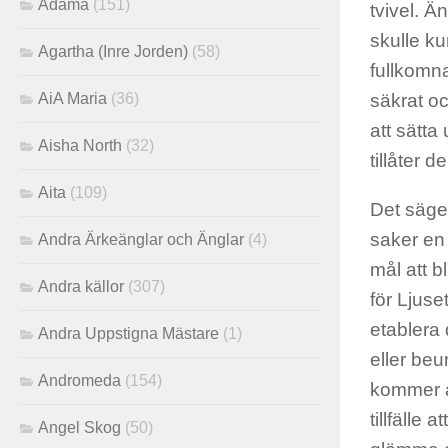
Adama
(151)
tvivel. Ä
skulle ku
Agartha (Inre Jorden)
(58)
fullkomna
AiA Maria
(36)
säkrat o
att sätta
Aisha North
(32)
tillåter 
Aita
(109)
Det säger
saker en 
Andra Ärkeänglar och Änglar
(4)
mål att b
Andra källor
(307)
för Ljuset
etablera 
Andra Uppstigna Mästare
(1)
eller beu
Andromeda
(154)
kommer at
tillfälle 
Angel Skog
(50)