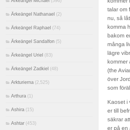
kommer i
Ärkeängel Michael
(596)
talar om 
Ärkeängel Nathanael
(2)
nu, så lå
komma hit
Ärkeängel Raphael
(74)
bakom er 
Ärkeängel Sandalfon
(5)
många liv
lägre vib
Ärkeängel Uriel
(83)
kommer at
Ärkeängel Zadkiel
(48)
(the Avia
över Jord
Arkturierna
(2,525)
som föräl
Arthura
(1)
Kaoset i
Ashira
(15)
er till b
säkrar at
Ashtar
(453)
er på en 