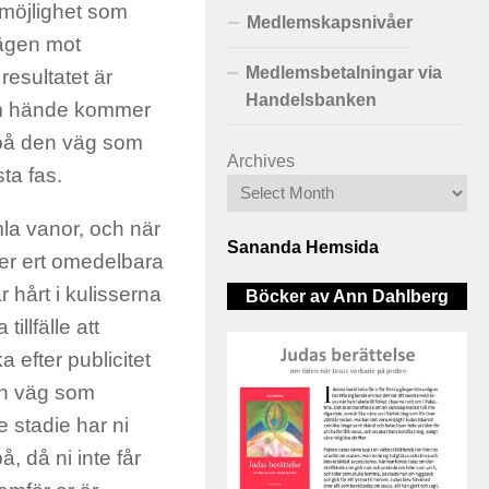
 möjlighet som
Medlemskapsnivåer
Vägen mot
Medlemsbetalningar via
esultatet är
Handelsbanken
som hände kommer
t på den väg som
Archives
sta fas.
amla vanor, och när
Sananda Hemsida
mer ert omedelbara
 hårt i kulisserna
Böcker av Ann Dahlberg
illfälle att
a efter publicitet
den väg som
 stadie har ni
på, då ni inte får