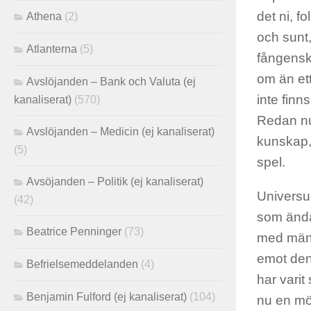
det ni, f
Athena
(2)
och sunt,
Atlanterna
(5)
fångensk
om än ett
Avslöjanden – Bank och Valuta (ej
inte finn
kanaliserat)
(570)
Redan nu 
Avslöjanden – Medicin (ej kanaliserat)
kunskap,
(5)
spel.
Avsöjanden – Politik (ej kanaliserat)
Universu
(42)
som ändå 
Beatrice Penninger
(73)
med männ
emot den.
Befrielsemeddelanden
(4)
har varit
Benjamin Fulford (ej kanaliserat)
(104)
nu en möj