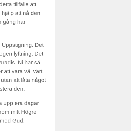
ta tillfälle att
 hjälp att nå den
en gång har
n Uppstigning. Det
 egen lyftning. Det
radis. Ni har så
att vara väl värt
 utan att låta något
estera den.
sa upp era dagar
nom mitt Högre
n med Gud.