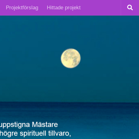
Projektförslag
Hittade projekt