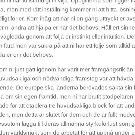
t ni har fullständigt fri vilja. Uppgifterna som ligger f
a, men med rätt inställning kommer ni att hitta lösn
dligt för er. Kom ihåg att när ni en gång uttryckt er avsi
ter ni andra att hjälpa er när det behövs. Håll ert sinn
i vägledda genom att följa er instinkt eller intuition. 
färd men var säkra på att ni har ett följe som alltid 
eda er om det behövs.
om ni just gått igenom har varit mer framgångsrik än 
huvudsakliga och nödvändiga framsteg var att hävda 
oende. De europeiska länderna berövades sakta sin fr
om sin egen framtid, men ni har brutit stödpelaren i
de för att etablera tre huvudsakliga block för att unde
den, men detta är slutet för dem och de är fullt medve
ssutom lägga till deras allmänna styrkeförlust som gö
den världsmakt som de arbetat för att uppnå under e