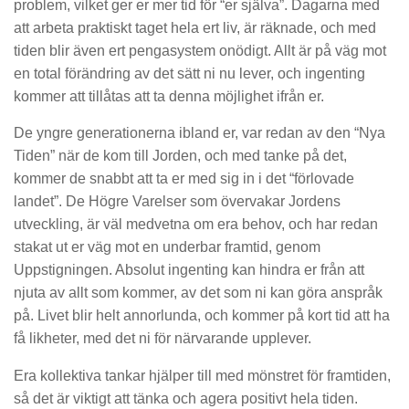
problem, vilket ger er mer tid för “er själva”. Dagarna med
att arbeta praktiskt taget hela ert liv, är räknade, och med
tiden blir även ert pengasystem onödigt. Allt är på väg mot
en total förändring av det sätt ni nu lever, och ingenting
kommer att tillåtas att ta denna möjlighet ifrån er.
De yngre generationerna ibland er, var redan av den “Nya
Tiden” när de kom till Jorden, och med tanke på det,
kommer de snabbt att ta er med sig in i det “förlovade
landet”. De Högre Varelser som övervakar Jordens
utveckling, är väl medvetna om era behov, och har redan
stakat ut er väg mot en underbar framtid, genom
Uppstigningen. Absolut ingenting kan hindra er från att
njuta av allt som kommer, av det som ni kan göra anspråk
på. Livet blir helt annorlunda, och kommer på kort tid att ha
få likheter, med det ni för närvarande upplever.
Era kollektiva tankar hjälper till med mönstret för framtiden,
så det är viktigt att tänka och agera positivt hela tiden.