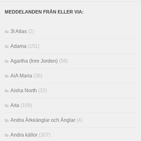
MEDDELANDEN FRÅN ELLER VIA:
3I Atlas
(2)
Adama
(151)
Agartha (Inre Jorden)
(58)
AiA Maria
(36)
Aisha North
(32)
Aita
(109)
Andra Ärkeänglar och Änglar
(4)
Andra källor
(307)