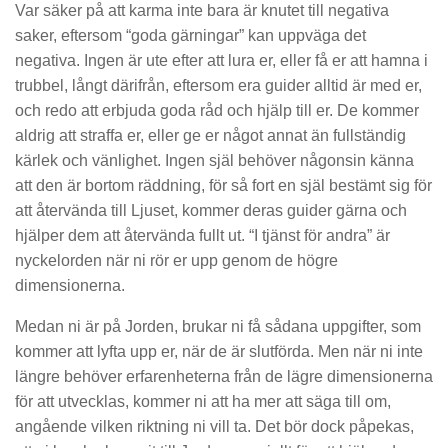
Var säker på att karma inte bara är knutet till negativa
saker, eftersom “goda gärningar” kan uppväga det
negativa. Ingen är ute efter att lura er, eller få er att hamna i
trubbel, långt därifrån, eftersom era guider alltid är med er,
och redo att erbjuda goda råd och hjälp till er. De kommer
aldrig att straffa er, eller ge er något annat än fullständig
kärlek och vänlighet. Ingen själ behöver någonsin känna
att den är bortom räddning, för så fort en själ bestämt sig för
att återvända till Ljuset, kommer deras guider gärna och
hjälper dem att återvända fullt ut. “I tjänst för andra” är
nyckelorden när ni rör er upp genom de högre
dimensionerna.
Medan ni är på Jorden, brukar ni få sådana uppgifter, som
kommer att lyfta upp er, när de är slutförda. Men när ni inte
längre behöver erfarenheterna från de lägre dimensionerna
för att utvecklas, kommer ni att ha mer att säga till om,
angående vilken riktning ni vill ta. Det bör dock påpekas,