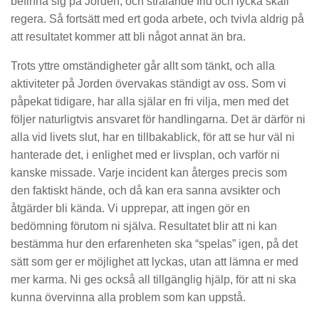
befinna sig på Jorden, och strålande frid och lycka skall
regera. Så fortsätt med ert goda arbete, och tvivla aldrig på
att resultatet kommer att bli något annat än bra.
Trots yttre omständigheter går allt som tänkt, och alla
aktiviteter på Jorden övervakas ständigt av oss. Som vi
påpekat tidigare, har alla själar en fri vilja, men med det
följer naturligtvis ansvaret för handlingarna. Det är därför ni
alla vid livets slut, har en tillbakablick, för att se hur väl ni
hanterade det, i enlighet med er livsplan, och varför ni
kanske missade. Varje incident kan återges precis som
den faktiskt hände, och då kan era sanna avsikter och
åtgärder bli kända. Vi upprepar, att ingen gör en
bedömning förutom ni själva. Resultatet blir att ni kan
bestämma hur den erfarenheten ska “spelas” igen, på det
sätt som ger er möjlighet att lyckas, utan att lämna er med
mer karma. Ni ges också all tillgänglig hjälp, för att ni ska
kunna övervinna alla problem som kan uppstå.