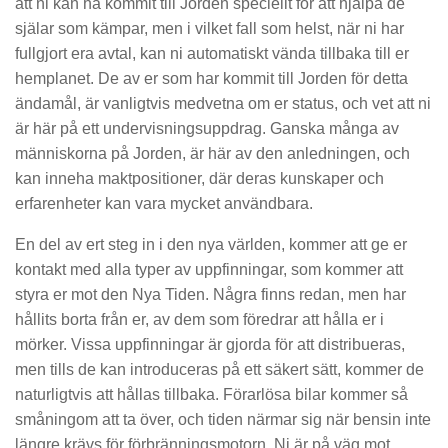
att ni kan ha kommit till Jorden speciellt för att hjälpa de
själar som kämpar, men i vilket fall som helst, när ni har
fullgjort era avtal, kan ni automatiskt vända tillbaka till er
hemplanet. De av er som har kommit till Jorden för detta
ändamål, är vanligtvis medvetna om er status, och vet att ni
är här på ett undervisningsuppdrag. Ganska många av
människorna på Jorden, är här av den anledningen, och
kan inneha maktpositioner, där deras kunskaper och
erfarenheter kan vara mycket användbara.
En del av ert steg in i den nya världen, kommer att ge er
kontakt med alla typer av uppfinningar, som kommer att
styra er mot den Nya Tiden. Några finns redan, men har
hållits borta från er, av dem som föredrar att hålla er i
mörker. Vissa uppfinningar är gjorda för att distribueras,
men tills de kan introduceras på ett säkert sätt, kommer de
naturligtvis att hållas tillbaka. Förarlösa bilar kommer så
småningom att ta över, och tiden närmar sig när bensin inte
längre krävs för förbränningsmotorn. Ni är på väg mot