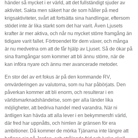
händer så mycket i er värld, att det fullständigt sjuder av
aktivitet. Sakta men säkert har de som håller på med
krigsaktiviteter, svårt att fortsätta sina handlingar, eftersom
stödet inte är lika starkt som det har varit. Även Ljusets
krafter är mer aktiva, och når nu mycket större framgång än
tidigare varit fallet. Förtroendet för dem växer, och många
är nu medvetna om att de får hjälp av Ljuset. Så de ökar på
sina framgångar som kommer att bli ännu större, när de
kan införa nyare och ännu mer avancerade metoder.
En stor del av ert fokus är på den kommande RV,
omvärderingen av valutorna, som nu har påbörjats. Den
påverkan kommer att bli enorm, och resulterar i en
världsmarknadshändelse, som ger alla länder lika
möjligheter, att bedriva handel med varandra. När ni
äntligen kan hävda att alla lever i en bekymmersfri värld,
där fred har uppnåtts, och himlen är gränsen för era
ambitioner. Då kommer de mörka Tjänarna inte längre att