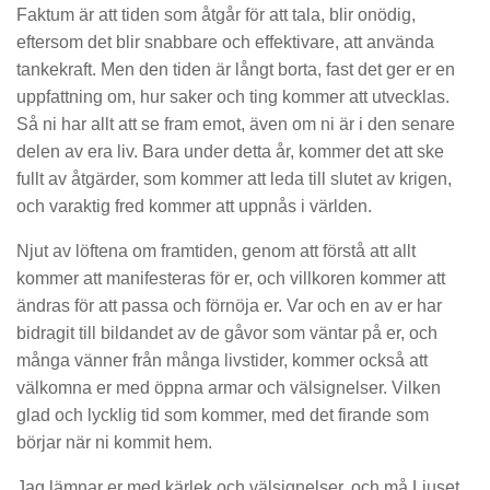
Faktum är att tiden som åtgår för att tala, blir onödig,
eftersom det blir snabbare och effektivare, att använda
tankekraft. Men den tiden är långt borta, fast det ger er en
uppfattning om, hur saker och ting kommer att utvecklas.
Så ni har allt att se fram emot, även om ni är i den senare
delen av era liv. Bara under detta år, kommer det att ske
fullt av åtgärder, som kommer att leda till slutet av krigen,
och varaktig fred kommer att uppnås i världen.
Njut av löftena om framtiden, genom att förstå att allt
kommer att manifesteras för er, och villkoren kommer att
ändras för att passa och förnöja er. Var och en av er har
bidragit till bildandet av de gåvor som väntar på er, och
många vänner från många livstider, kommer också att
välkomna er med öppna armar och välsignelser. Vilken
glad och lycklig tid som kommer, med det firande som
börjar när ni kommit hem.
Jag lämnar er med kärlek och välsignelser, och må Ljuset