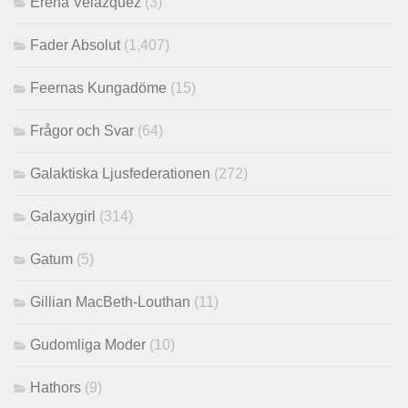
Erena Velazquez
(3)
Fader Absolut
(1,407)
Feernas Kungadöme
(15)
Frågor och Svar
(64)
Galaktiska Ljusfederationen
(272)
Galaxygirl
(314)
Gatum
(5)
Gillian MacBeth-Louthan
(11)
Gudomliga Moder
(10)
Hathors
(9)