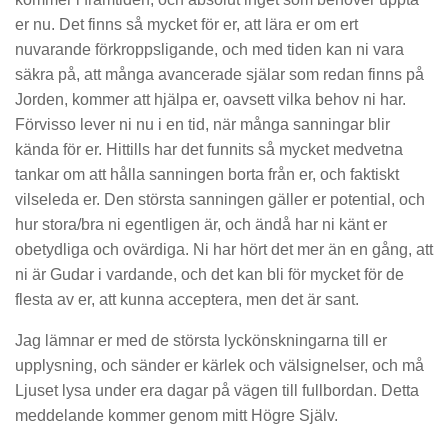
er nu. Det finns så mycket för er, att lära er om ert
nuvarande förkroppsligande, och med tiden kan ni vara
säkra på, att många avancerade själar som redan finns på
Jorden, kommer att hjälpa er, oavsett vilka behov ni har.
Förvisso lever ni nu i en tid, när många sanningar blir
kända för er. Hittills har det funnits så mycket medvetna
tankar om att hålla sanningen borta från er, och faktiskt
vilseleda er. Den största sanningen gäller er potential, och
hur stora/bra ni egentligen är, och ändå har ni känt er
obetydliga och ovärdiga. Ni har hört det mer än en gång, att
ni är Gudar i vardande, och det kan bli för mycket för de
flesta av er, att kunna acceptera, men det är sant.
Jag lämnar er med de största lyckönskningarna till er
upplysning, och sänder er kärlek och välsignelser, och må
Ljuset lysa under era dagar på vägen till fullbordan. Detta
meddelande kommer genom mitt Högre Själv.