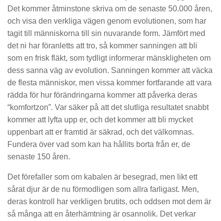
Det kommer åtminstone skriva om de senaste 50.000 åren,
och visa den verkliga vägen genom evolutionen, som har
tagit till människorna till sin nuvarande form. Jämfört med
det ni har föranletts att tro, så kommer sanningen att bli
som en frisk fläkt, som tydligt informerar mänskligheten om
dess sanna väg av evolution. Sanningen kommer att väcka
de flesta människor, men vissa kommer fortfarande att vara
rädda för hur förändringarna kommer att påverka deras
“komfortzon”. Var säker på att det slutliga resultatet snabbt
kommer att lyfta upp er, och det kommer att bli mycket
uppenbart att er framtid är säkrad, och det välkomnas.
Fundera över vad som kan ha hållits borta från er, de
senaste 150 åren.
Det förefaller som om kabalen är besegrad, men likt ett
sårat djur är de nu förmodligen som allra farligast. Men,
deras kontroll har verkligen brutits, och oddsen mot dem är
så många att en återhämtning är osannolik. Det verkar