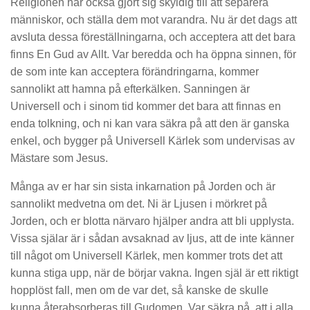
Religionen har också gjort sig skyldig till att separera
människor, och ställa dem mot varandra. Nu är det dags att
avsluta dessa föreställningarna, och acceptera att det bara
finns En Gud av Allt. Var beredda och ha öppna sinnen, för
de som inte kan acceptera förändringarna, kommer
sannolikt att hamna på efterkälken. Sanningen är
Universell och i sinom tid kommer det bara att finnas en
enda tolkning, och ni kan vara säkra på att den är ganska
enkel, och bygger på Universell Kärlek som undervisas av
Mästare som Jesus.
Många av er har sin sista inkarnation på Jorden och är
sannolikt medvetna om det. Ni är Ljusen i mörkret på
Jorden, och er blotta närvaro hjälper andra att bli upplysta.
Vissa själar är i sådan avsaknad av ljus, att de inte känner
till något om Universell Kärlek, men kommer trots det att
kunna stiga upp, när de börjar vakna. Ingen själ är ett riktigt
hopplöst fall, men om de var det, så kanske de skulle
kunna återabsorberas till Gudomen. Var säkra på, att i alla