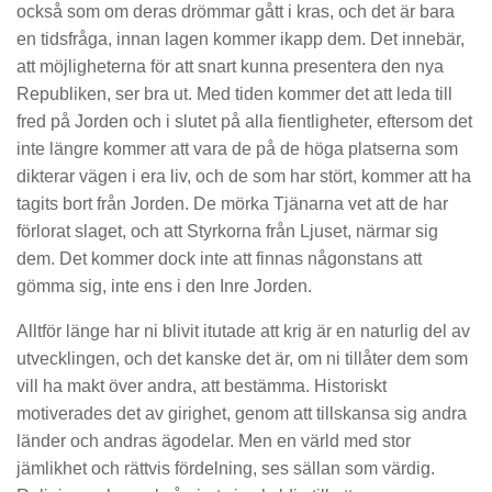
också som om deras drömmar gått i kras, och det är bara
en tidsfråga, innan lagen kommer ikapp dem. Det innebär,
att möjligheterna för att snart kunna presentera den nya
Republiken, ser bra ut. Med tiden kommer det att leda till
fred på Jorden och i slutet på alla fientligheter, eftersom det
inte längre kommer att vara de på de höga platserna som
dikterar vägen i era liv, och de som har stört, kommer att ha
tagits bort från Jorden. De mörka Tjänarna vet att de har
förlorat slaget, och att Styrkorna från Ljuset, närmar sig
dem. Det kommer dock inte att finnas någonstans att
gömma sig, inte ens i den Inre Jorden.
Alltför länge har ni blivit itutade att krig är en naturlig del av
utvecklingen, och det kanske det är, om ni tillåter dem som
vill ha makt över andra, att bestämma. Historiskt
motiverades det av girighet, genom att tillskansa sig andra
länder och andras ägodelar. Men en värld med stor
jämlikhet och rättvis fördelning, ses sällan som värdig.