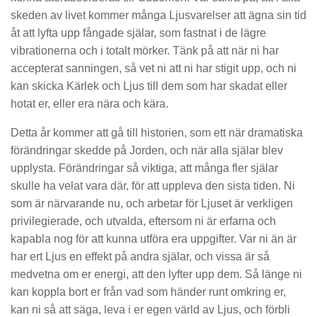
skeden av livet kommer många Ljusvarelser att ägna sin tid
åt att lyfta upp fångade själar, som fastnat i de lägre
vibrationerna och i totalt mörker. Tänk på att när ni har
accepterat sanningen, så vet ni att ni har stigit upp, och ni
kan skicka Kärlek och Ljus till dem som har skadat eller
hotat er, eller era nära och kära.
Detta år kommer att gå till historien, som ett när dramatiska
förändringar skedde på Jorden, och när alla själar blev
upplysta. Förändringar så viktiga, att många fler själar
skulle ha velat vara där, för att uppleva den sista tiden. Ni
som är närvarande nu, och arbetar för Ljuset är verkligen
privilegierade, och utvalda, eftersom ni är erfarna och
kapabla nog för att kunna utföra era uppgifter. Var ni än är
har ert Ljus en effekt på andra själar, och vissa är så
medvetna om er energi, att den lyfter upp dem. Så länge ni
kan koppla bort er från vad som händer runt omkring er,
kan ni så att säga, leva i er egen värld av Ljus, och förbli