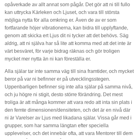
opåverkade av allt annat som pågår. Det gör att ni till fullo
kan uttrycka Kärleken och Ljuset, och vara till största
möjliga nytta för alla omkring er. Även de av er som
fortfarande höjer vibrationerna, kan bidra till upplyftande,
genom att skicka ert Ljus dit ni tycker att det behövs. Säg
aldrig, att ni själva har så lite att komma med att det inte är
värt besväret, för varje bidrag räknas och gör troligen
mycket mer nytta än ni kan föreställa er.
Alla själar tar inte samma väg till sina framtider, och mycket
beror på var ni befinner er på utvecklingsstegen.
Uppenbarligen befinner sig inte alla själar på samma nivå,
och ju högre ni stigit, desto större förändring. Det mest
troliga är att många kommer att vara redo att inta sin plats i
den femte dimensionen/densiteten, och det är en nivå där
ni är Varelser av Ljus med likadana själar. Vissa går med i
grupper, som har samma längtan efter speciella
upplevelser, och det innebär ofta, att vara Mentorer till dem