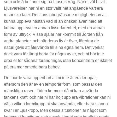
som också befinner sig på Ljusets Väg. När ni väl blivit
Ljusvarelser, har ni en stor valfrihet angående vart era
resor ska ta er. Det finns obegränsade möjligheter av att
kunna uppleva nästan vad ni än önskar, även med att
kunna uppleva en annan livserfarenhet, med en annan
form av uttryck. Vissa själar har kommit till Jorden från
andra planeter, och när deras liv är över, föredrar de
naturligtvis att återvända till sina egna hem. Det verkar
dock vara för långt borta för några av er, och ni bör inte
oroa er för sådana förändringar, utan koncentrera er istället
på era mer omedelbara behov.
Det borde vara uppenbart att ni inte är era kroppar,
eftersom den är av en temporär form, som passar den
mänskliga rasen. Tiden kommer då ni kan använda
tankens kraft, och när ni har höjt upp era vibrationer kan ni
välja vilken form/kropp ni ska använda, eller bara stanna
kvar i er Ljuskropp. Men dessa situationer, är något som
kommer i framtiden, och absolut inget som behöver uppta