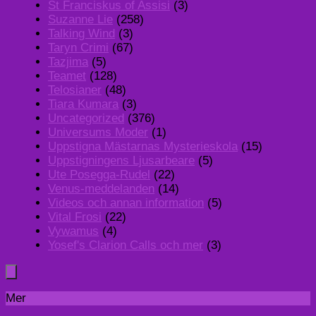
St Franciskus of Assisi
(3)
Suzanne Lie
(258)
Talking Wind
(3)
Taryn Crimi
(67)
Tazjima
(5)
Teamet
(128)
Telosianer
(48)
Tiara Kumara
(3)
Uncategorized
(376)
Universums Moder
(1)
Uppstigna Mästarnas Mysterieskola
(15)
Uppstigningens Ljusarbeare
(5)
Ute Posegga-Rudel
(22)
Venus-meddelanden
(14)
Videos och annan information
(5)
Vital Frosi
(22)
Vywamus
(4)
Yosef's Clarion Calls och mer
(3)
Mer