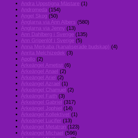
Andra Uppstigna Mästare
(1)
Andromeda
(154)
Angel Skog
(50)
Änglarna via Ann Albers
(580)
Änglarna via Jenny
(13)
Ann Dahlberg i Sverige
(135)
Ann Gripenlöf i Sverige
(5)
Anna Merkaba (kanaliserade budskap)
(4)
Anrita Melchizedek
(3)
Apollo
(2)
Ärkeängel Ametist
(6)
Ärkeängel Anael
(2)
Ärkeängel Ariel
(2)
Ärkeängel Azrael
(1)
Ärkeängel Chamuel
(2)
Ärkeängel Faith
(3)
Ärkeängel Gabriel
(317)
Ärkeängel Jophiel
(14)
Ärkeängel Kollektivet
(1)
Ärkeängel Lucifer
(13)
Ärkeängel Metatron
(123)
Ärkeängel Michael
(596)