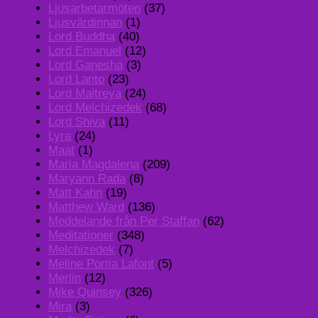
Ljusarbetarmöten
(37)
Ljusvärdinnan
(1)
Lord Buddha
(40)
Lord Emanuel
(12)
Lord Ganesha
(3)
Lord Lanto
(23)
Lord Maitreya
(24)
Lord Melchizedek
(68)
Lord Shiva
(11)
Lyra
(24)
Maat
(1)
Maria Magdalena
(209)
Maryann Rada
(8)
Matt Kahn
(19)
Matthew Ward
(136)
Meddelande från Per Staffan
(62)
Meditationer
(348)
Melchizedek
(7)
Méline Portia Lafont
(5)
Merlin
(12)
Mike Quinsey
(326)
Mira
(3)