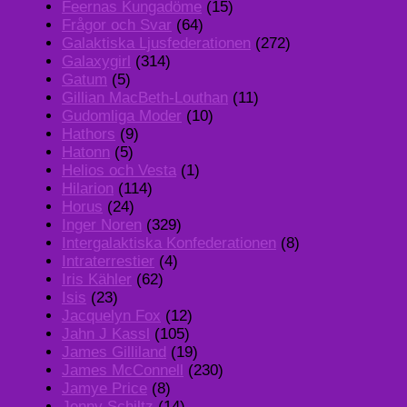
Feernas Kungadöme
(15)
Frågor och Svar
(64)
Galaktiska Ljusfederationen
(272)
Galaxygirl
(314)
Gatum
(5)
Gillian MacBeth-Louthan
(11)
Gudomliga Moder
(10)
Hathors
(9)
Hatonn
(5)
Helios och Vesta
(1)
Hilarion
(114)
Horus
(24)
Inger Noren
(329)
Intergalaktiska Konfederationen
(8)
Intraterrestier
(4)
Iris Kähler
(62)
Isis
(23)
Jacquelyn Fox
(12)
Jahn J Kassl
(105)
James Gilliland
(19)
James McConnell
(230)
Jamye Price
(8)
Jenny Schiltz
(14)