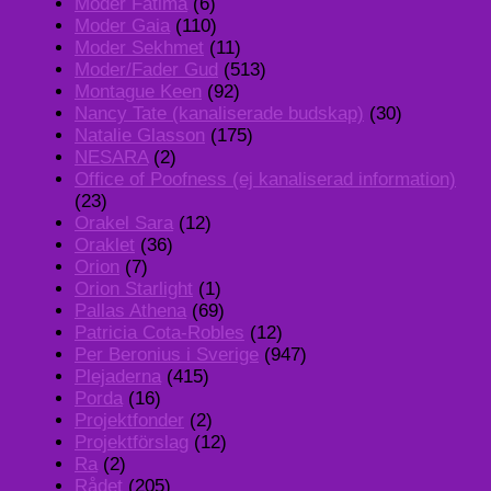
Moder Fatima
(6)
Moder Gaia
(110)
Moder Sekhmet
(11)
Moder/Fader Gud
(513)
Montague Keen
(92)
Nancy Tate (kanaliserade budskap)
(30)
Natalie Glasson
(175)
NESARA
(2)
Office of Poofness (ej kanaliserad information)
(23)
Orakel Sara
(12)
Oraklet
(36)
Orion
(7)
Orion Starlight
(1)
Pallas Athena
(69)
Patricia Cota-Robles
(12)
Per Beronius i Sverige
(947)
Plejaderna
(415)
Porda
(16)
Projektfonder
(2)
Projektförslag
(12)
Ra
(2)
Rådet
(205)