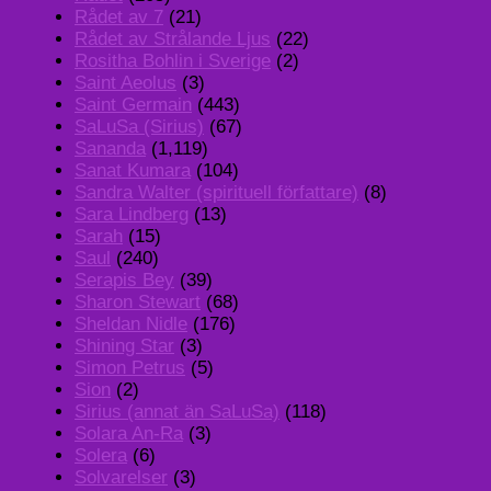
Rådet av 7
(21)
Rådet av Strålande Ljus
(22)
Rositha Bohlin i Sverige
(2)
Saint Aeolus
(3)
Saint Germain
(443)
SaLuSa (Sirius)
(67)
Sananda
(1,119)
Sanat Kumara
(104)
Sandra Walter (spirituell författare)
(8)
Sara Lindberg
(13)
Sarah
(15)
Saul
(240)
Serapis Bey
(39)
Sharon Stewart
(68)
Sheldan Nidle
(176)
Shining Star
(3)
Simon Petrus
(5)
Sion
(2)
Sirius (annat än SaLuSa)
(118)
Solara An-Ra
(3)
Solera
(6)
Solvarelser
(3)