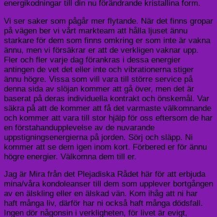
energikodningar till din nu förändrande kristallina form.
Vi ser saker som pågår mer flytande. När det finns gropar
på vägen ber vi vårt markteam att hålla ljuset ännu
starkare för dem som finns omkring er som inte är vakna
ännu, men vi försäkrar er att de verkligen vaknar upp.
Fler och fler varje dag förankras i dessa energier
antingen de vet det eller inte och vibrationerna stiger
ännu högre. Vissa som vill vara till större service på
denna sida av slöjan kommer att gå över, men det är
baserat på deras individuella kontrakt och önskemål. Var
säkra på att de kommer att få det varmaste välkomnande
och kommer att vara till stor hjälp för oss eftersom de har
en förstahandupplevelse av de nuvarande
uppstigningsenergierna på jorden. Sörj och släpp. Ni
kommer att se dem igen inom kort. Förbered er för ännu
högre energier. Välkomna dem till er.
Jag är Mira från det Plejadiska Rådet här för att erbjuda
mina/våra kondoleanser till dem som upplever bortgången
av en älskling eller en älskad vän. Kom ihåg att ni har
haft många liv, därför har ni också haft många dödsfall.
Ingen dör någonsin i verkligheten, för livet är evigt,