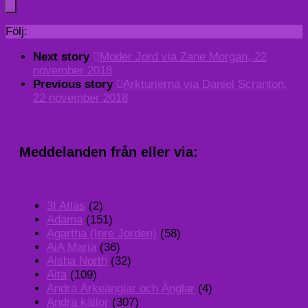
Följ:
Next story
Moder Jord via Zane Morgan, 22
november 2018
Previous story
Arkturierna via Daniel Scranton,
22 november 2018
Meddelanden från eller via:
3I Atlas
(2)
Adama
(151)
Agartha (Inre Jorden)
(58)
AiA Maria
(36)
Aisha North
(32)
Aita
(109)
Andra Ärkeänglar och Änglar
(4)
Andra källor
(307)