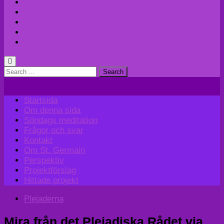
Kontakt
Om St. Germain
Perspektiv
Projektförslag
Hittade projekt
Search
for:
Startsida
Om denna sida
Söndags meditation
Frågor och svar
Kontakt
Om St. Germain
Perspektiv
Projektförslag
Hittade projekt
Plejaderna
Mira från det Plejadiska Rådet via