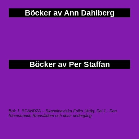
Böcker av Ann Dahlberg
Böcker av Per Staffan
Bok 1: SCANDZA – Skandinaviska Folks Uttåg: Del 1 - Den
Blomstrande Bronsåldern och dess undergång
.