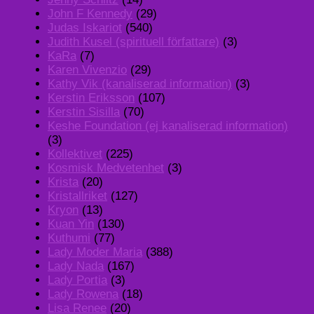
John F Kennedy
(29)
Judas Iskariot
(540)
Judith Kusel (spirituell författare)
(3)
KaRa
(7)
Karen Vivenzio
(29)
Kathy Vik (kanaliserad information)
(3)
Kerstin Eriksson
(107)
Kerstin Sisilla
(70)
Keshe Foundation (ej kanaliserad information)
(3)
Kollektivet
(225)
Kosmisk Medvetenhet
(3)
Krista
(20)
Kristallriket
(127)
Kryon
(13)
Kuan Yin
(130)
Kuthumi
(77)
Lady Moder Maria
(388)
Lady Nada
(167)
Lady Portia
(3)
Lady Rowena
(18)
Lisa Renee
(20)