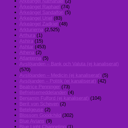
Ärkeängel Nathanael
(2)
Ärkeängel Raphael
(74)
Ärkeängel Sandalfon
(5)
Ärkeängel Uriel
(83)
Ärkeängel Zadkiel
(48)
Arkturierna
(2,525)
Arthura
(1)
Ashira
(15)
Ashtar
(453)
Athena
(2)
Atlanterna
(5)
Avslöjanden – Bank och Valuta (ej kanaliserat)
(570)
Avslöjanden – Medicin (ej kanaliserat)
(5)
Avsöjanden – Politik (ej kanaliserat)
(42)
Beatrice Penninger
(73)
Befrielsemeddelanden
(4)
Benjamin Fulford (ej kanaliserat)
(104)
Berit von Scheven
(2)
Betelgeuse
(2)
Blossom Goodchild
(302)
Blue Avians
(9)
Blue Light Channeling
(1)