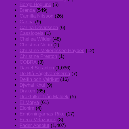
Börge Höglund
(5)
Brenda
(549)
Camilla Nilsson
(26)
Carina
(9)
Carina Davidsson
(6)
Cassiopeia
(1)
Chellea Wilder
(48)
Christina Norin
(2)
Christine Melieressee Hayden
(12)
Christine Preston
(1)
COBRA
(3)
Daniel Scranton
(1,036)
De Blå Fågelvarelserna
(7)
Delfin och Valriket
(16)
Djwhal Khul
(9)
Draken
(65)
Drakfolket från Maldek
(5)
El Morya
(61)
Elohim
(4)
Enhörningarnas Rike
(17)
Erena Velazquez
(3)
Fader Absolut
(1,407)