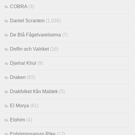
COBRA
(3)
Daniel Scranton
(1,036)
De Blå Fågelvarelserna
(7)
Delfin och Valriket
(16)
Djwhal Khul
(9)
Draken
(65)
Drakfolket från Maldek
(5)
El Morya
(61)
Elohim
(4)
Enhörningarnas Rike
(17)