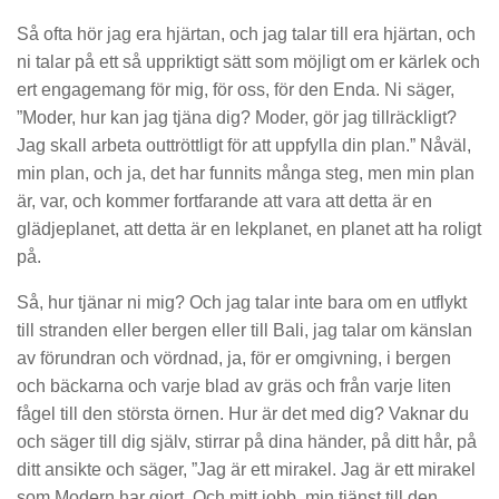
Så ofta hör jag era hjärtan, och jag talar till era hjärtan, och
ni talar på ett så uppriktigt sätt som möjligt om er kärlek och
ert engagemang för mig, för oss, för den Enda. Ni säger,
”Moder, hur kan jag tjäna dig? Moder, gör jag tillräckligt?
Jag skall arbeta outtröttligt för att uppfylla din plan.” Nåväl,
min plan, och ja, det har funnits många steg, men min plan
är, var, och kommer fortfarande att vara att detta är en
glädjeplanet, att detta är en lekplanet, en planet att ha roligt
på.
Så, hur tjänar ni mig? Och jag talar inte bara om en utflykt
till stranden eller bergen eller till Bali, jag talar om känslan
av förundran och vördnad, ja, för er omgivning, i bergen
och bäckarna och varje blad av gräs och från varje liten
fågel till den största örnen. Hur är det med dig? Vaknar du
och säger till dig själv, stirrar på dina händer, på ditt hår, på
ditt ansikte och säger, ”Jag är ett mirakel. Jag är ett mirakel
som Modern har gjort. Och mitt jobb, min tjänst till den