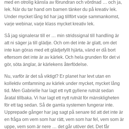
med en otrolig känsla av förundran och vördnad … och ja,
lek. När du tar hand om barnen tänker du på kreativ lek.
Under mycket lång tid har jag tillfört varje sammankomst,
varje webinar, varje klass mycket kreativ lek.
Så jag signalerar till er … min stridssignal till handling är
att ni säger ja till glädje. Och om det inte är glatt, om det
inte kan göras med ett glädjefyllt hjärta, vänd er då bort
eftersom det inte är av kärlek. Och hela grunden för det vi
gör, söta änglar, är kärlekens återfödelse.
Nu, varför är det så viktigt? Er planet har levt utan en
kollektiv omfamning av kärlek under mycket, mycket lång
tid. Men Gabrielle har lagt ett nytt gyllene rutnät sedan
åratal tillbaka. Vi har lagt ett nytt rutnät för mänskligheten
för ett tag sedan. Så de gamla systemen fungerar inte.
Upprepade gånger har jag sagt på senare tid att det inte är
en fråga om vem som har rätt, vem som har fel, vem som är
uppe, vem som är nere … det går utöver det. Det får