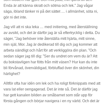
Enda är att känna skratt och sötma och lek.” Jag vågar
säga, ibland tänker ni på det sättet … i allmänhet, söta ni,
gör ni det inte.
Jag vill att ni ska leka … med initiering, med återställning
av avsikt, och det är därför jag är så eftertrycklig i detta. Du
säger, ”Jag behöver inte återställa mitt hjärta, mitt sinne,
min själ, Mor. Jag är dedikerad till dig och jag kommer att
arbeta oändligt och hårt för att verkliggöra din plan. ”Och
sedan säger jag till dig: ”Ser du undret om vem du är? Att
du bokstavligen har fötts från mitt väsen? Hur kan du inte
bli förvånad, överväldigad, förbluffad över din skönhet, din
härlighet?
Alltför ofta har idén om lek och ha roligt förknippats med att
vara lat eller oengagerad. Det är inte så. Det är därför jag
har gett kanalen bilden av småbarnet som står upp för
första gången och börjar navigera i en ny värld. Och det är