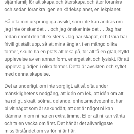
stjärnfamilj för att skapa och återskapa och åter förankra
och sedan förankra igen en kärleksplanet, en lekplanet.
Så ofta min ursprungliga avsikt, som inte kan ändras om
jag inte önskar det … och jag önskar inte det … Jag har
redan drömt den till existens. Jag har skapat, och Gaia har
frivilligt ställt upp, så att mina änglar, i en mängd olika
former, skulle ha en plats att leka på, för att få en glädjefylld
upplevelse av en annan form, energetiskt och fysiskt, för att
uppleva glädjen i olika former. Detta är avsikten och syftet
med denna skapelse.
Det är underligt, om inte sorgligt, att så ofta under
mänsklighetens nedgång, att idén om lek, att idén om att
ha roligt, skratt, sötma, delande, enhetsmedvetenhet har
blivit något som är sekundärt, att det är något ni kan
klämma in om ni har en extra timme. Eller att ni kan vänta
och ta en vecka om året. Det här är det allvarligaste
missförståndet om varför ni är här.