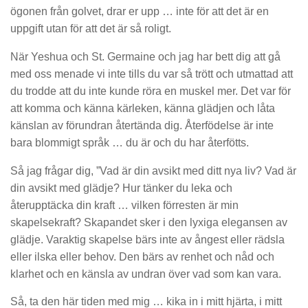
ögonen från golvet, drar er upp … inte för att det är en
uppgift utan för att det är så roligt.
När Yeshua och St. Germaine och jag har bett dig att gå
med oss menade vi inte tills du var så trött och utmattad att
du trodde att du inte kunde röra en muskel mer. Det var för
att komma och känna kärleken, känna glädjen och låta
känslan av förundran återtända dig. Återfödelse är inte
bara blommigt språk … du är och du har återfötts.
Så jag frågar dig, ”Vad är din avsikt med ditt nya liv? Vad är
din avsikt med glädje? Hur tänker du leka och
återupptäcka din kraft … vilken förresten är min
skapelsekraft? Skapandet sker i den lyxiga elegansen av
glädje. Varaktig skapelse bärs inte av ångest eller rädsla
eller ilska eller behov. Den bärs av renhet och nåd och
klarhet och en känsla av undran över vad som kan vara.
Så, ta den här tiden med mig … kika in i mitt hjärta, i mitt