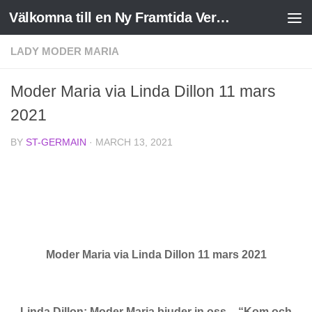
Välkomna till en Ny Framtida Verklighet
Skip to content
LADY MODER MARIA
Moder Maria via Linda Dillon 11 mars
2021
BY
ST-GERMAIN
·
MARCH 13, 2021
Moder Maria via Linda Dillon 11 mars 2021
Linda Dillon: Moder Maria bjuder in oss – “Kom och