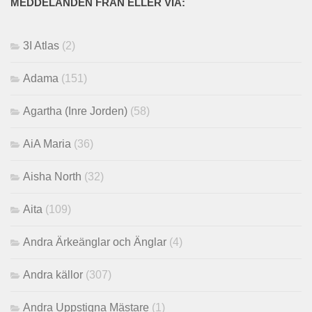
MEDDELANDEN FRÅN ELLER VIA:
3I Atlas
(2)
Adama
(151)
Agartha (Inre Jorden)
(58)
AiA Maria
(36)
Aisha North
(32)
Aita
(109)
Andra Ärkeänglar och Änglar
(4)
Andra källor
(307)
Andra Uppstigna Mästare
(1)