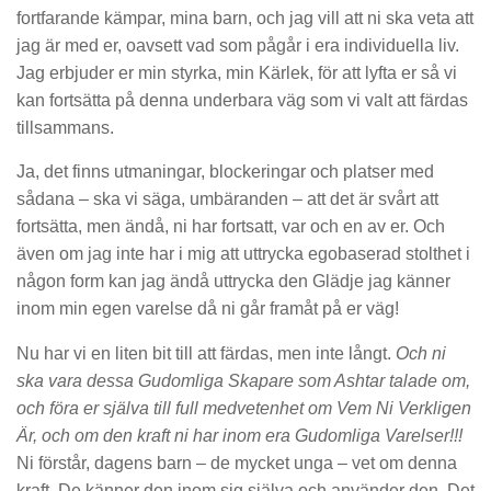
fortfarande kämpar, mina barn, och jag vill att ni ska veta att
jag är med er, oavsett vad som pågår i era individuella liv.
Jag erbjuder er min styrka, min Kärlek, för att lyfta er så vi
kan fortsätta på denna underbara väg som vi valt att färdas
tillsammans.
Ja, det finns utmaningar, blockeringar och platser med
sådana – ska vi säga, umbäranden – att det är svårt att
fortsätta, men ändå, ni har fortsatt, var och en av er. Och
även om jag inte har i mig att uttrycka egobaserad stolthet i
någon form kan jag ändå uttrycka den Glädje jag känner
inom min egen varelse då ni går framåt på er väg!
Nu har vi en liten bit till att färdas, men inte långt.
Och ni
ska vara dessa Gudomliga Skapare som Ashtar talade om,
och föra er själva till full medvetenhet om Vem Ni Verkligen
Är, och om den kraft ni har inom era Gudomliga Varelser!!!
Ni förstår, dagens barn – de mycket unga – vet om denna
kraft. De känner den inom sig själva och använder den. Det