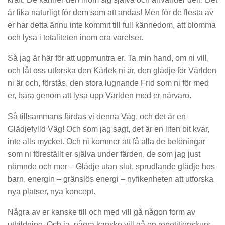
är lika naturligt för dem som att andas! Men för de flesta av
er har detta ännu inte kommit till full kännedom, att blomma
och lysa i totaliteten inom era varelser.
Så jag är här för att uppmuntra er. Ta min hand, om ni vill,
och låt oss utforska den Kärlek ni är, den glädje för Världen
ni är och, förstås, den stora lugnande Frid som ni för med
er, bara genom att lysa upp Världen med er närvaro.
Så tillsammans färdas vi denna Väg, och det är en
Glädjefylld Väg! Och som jag sagt, det är en liten bit kvar,
inte alls mycket. Och ni kommer att få alla de belöningar
som ni föreställt er själva under färden, de som jag just
nämnde och mer – Glädje utan slut, sprudlande glädje hos
barn, energin – gränslös energi – nyfikenheten att utforska
nya platser, nya koncept.
Några av er kanske till och med vill gå någon form av
utbildning. Och ja, några kanske vill gå en repetitionskurs