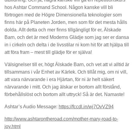
hos Ashtar Command School. Någon kanske vill bli
förtrogen med de Högre Dimensionella teknologier som
finns här på Planeten Jorden, men som för det mesta hålls
dolda. Allt detta och mer finns tillgängligt för er, Älskade
Barn, och det är med Moderns Glädje som jag ser er dansa
in i cirkeln och delta i de livsstilar ni kom hit för att hjälpa till
att föra fram – mest till glädje för er själva!
Välsignelser till er, högt Älskade Barn, och vet att vi alltid är
tillsammans i vår Enhet av Kärlek. Och tillåt mig, om ni vill,
att vara närvarande i era Hjärtan, för ni är helt säkert
närvarande i mitt. Och jag älskar er bortom allt förstånd,
förbehållslöst och bortom allt uttryck! Så är det. Namaste!
Ashtar’s Audio Message:
https://fccdl.in/wj7OvVZ94
http://www.ashtarontheroad.com/mother-mary-road-to-
joy.html