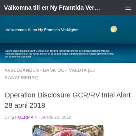
Välkomna till en Ny Framtida Verklighet
Skip to content
AVSLÖJANDEN - BANK OCH VALUTA (EJ
KANALISERAT)
Operation Disclosure GCR/RV Intel Alert
28 april 2018
BY
ST-GERMAIN
·
APRIL 28, 2018