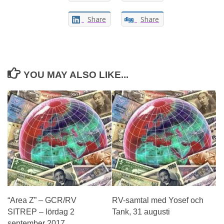
Share
Share
YOU MAY ALSO LIKE...
“Area Z” – GCR/RV
RV-samtal med Yosef och
SITREP – lördag 2
Tank, 31 augusti
september 2017