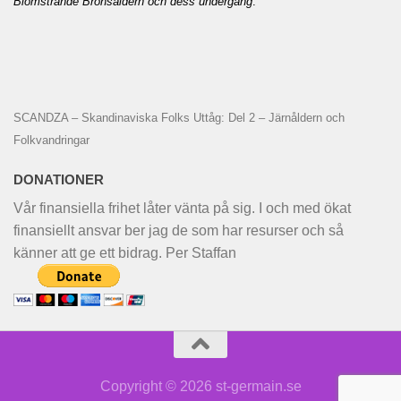
Blomstrande Bronsåldern och dess undergång
.
SCANDZA – Skandinaviska Folks Uttåg: Del 2 – Järnåldern och
Folkvandringar
DONATIONER
Vår finansiella frihet låter vänta på sig. I och med ökat
finansiellt ansvar ber jag de som har resurser och så
känner att ge ett bidrag. Per Staffan
Copyright © 2026 st-germain.se