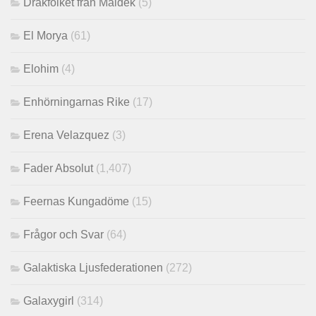
Drakfolket från Maldek
(5)
El Morya
(61)
Elohim
(4)
Enhörningarnas Rike
(17)
Erena Velazquez
(3)
Fader Absolut
(1,407)
Feernas Kungadöme
(15)
Frågor och Svar
(64)
Galaktiska Ljusfederationen
(272)
Galaxygirl
(314)