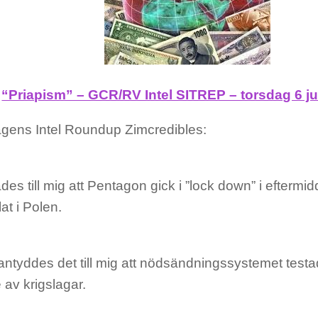
“Priapism” – GCR/RV Intel SITREP – torsdag 6 ju
agens Intel Roundup Zimcredibles:
des till mig att Pentagon gick i ”lock down” i eftermid
at i Polen.
antyddes det till mig att nödsändningssystemet testad
av krigslagar.