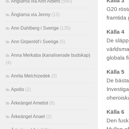
Källa 3
Änglarna via Ann Albers
(580)
G20 rösta
Änglarna via Jenny
(13)
framtida
Ann Dahlberg i Sverige
(135)
Källa 4
De släppe
Ann Gripenlöf i Sverige
(5)
världsma
Anna Merkaba (kanaliserade budskap)
globala f
(4)
Källa 5
Anrita Melchizedek
(3)
De bästa 
Investig
Apollo
(2)
oheroisk
Ärkeängel Ametist
(6)
Källa 6
Ärkeängel Anael
(2)
Den fusk-