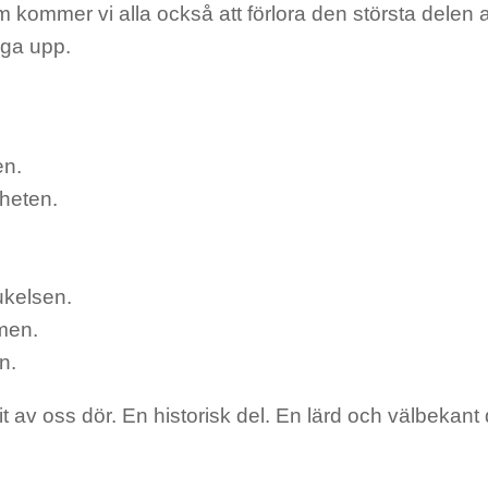
kommer vi alla också att förlora den största delen av
iga upp.
en.
heten.
kelsen.
men.
n.
it av oss dör. En historisk del. En lärd och välbekant 