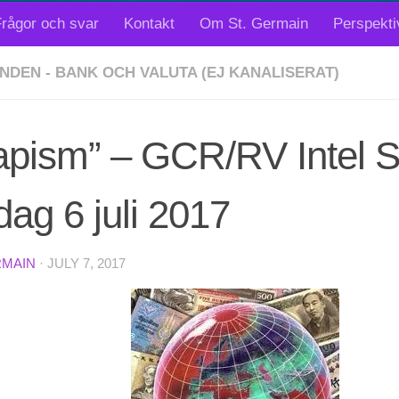
rågor och svar
Kontakt
Om St. Germain
Perspekti
NDEN - BANK OCH VALUTA (EJ KANALISERAT)
iapism” – GCR/RV Intel 
dag 6 juli 2017
RMAIN
·
JULY 7, 2017