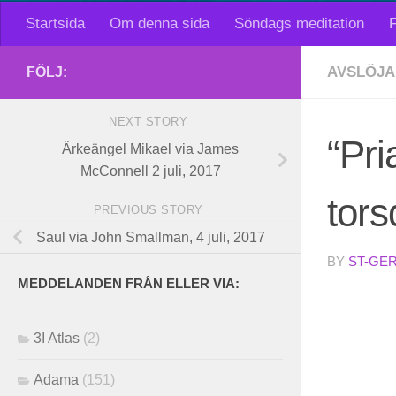
Startsida
Om denna sida
Söndags meditation
F
AVSLÖJA
FÖLJ:
NEXT STORY
“Pr
Ärkeängel Mikael via James
McConnell 2 juli, 2017
tors
PREVIOUS STORY
Saul via John Smallman, 4 juli, 2017
BY
ST-GE
MEDDELANDEN FRÅN ELLER VIA:
3I Atlas
(2)
Adama
(151)