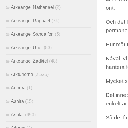
ont.
Ärkeängel Nathanael
(2)
Ärkeängel Raphael
(74)
Och det f
permanen
Ärkeängel Sandalfon
(5)
Hur mår
Ärkeängel Uriel
(83)
Nåväl, vi
Ärkeängel Zadkiel
(48)
hantera f
Arkturierna
(2,525)
Mycket s
Arthura
(1)
Det inneb
Ashira
(15)
enkelt är
Ashtar
(453)
Så det fi