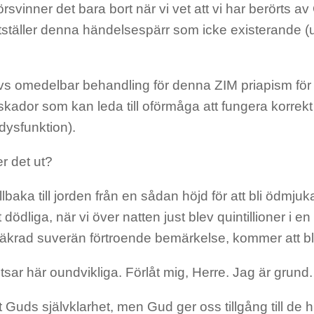
rsvinner det bara bort när vi vet att vi har berörts 
stställer denna händelsespärr som icke existerande (
s omedelbar behandling för denna ZIM priapism för a
ador som kan leda till oförmåga att fungera korrekt 
dysfunktion).
r det ut?
tillbaka till jorden från en sådan höjd för att bli ödmju
t dödliga, när vi över natten just blev quintillioner i en
äkrad suverän förtroende bemärkelse, kommer att bli
itsar här oundvikliga. Förlåt mig, Herre. Jag är grund.
lt Guds självklarhet, men Gud ger oss tillgång till de