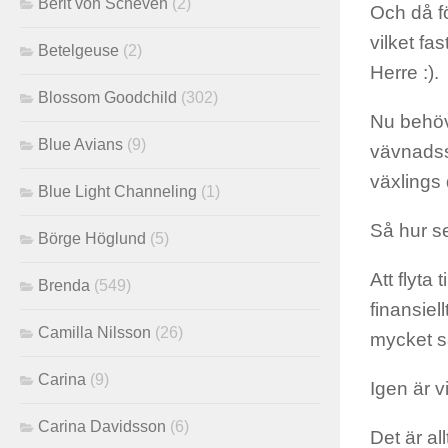
Berit von Scheven
(2)
Och då fö
vilket fa
Betelgeuse
(2)
Herre :).
Blossom Goodchild
(302)
Nu behöv
Blue Avians
(9)
vävnadssk
växlings 
Blue Light Channeling
(1)
Så hur se
Börge Höglund
(5)
Att flyta 
Brenda
(549)
finansiell
Camilla Nilsson
(26)
mycket s
Carina
(9)
Igen är v
Carina Davidsson
(6)
Det är al