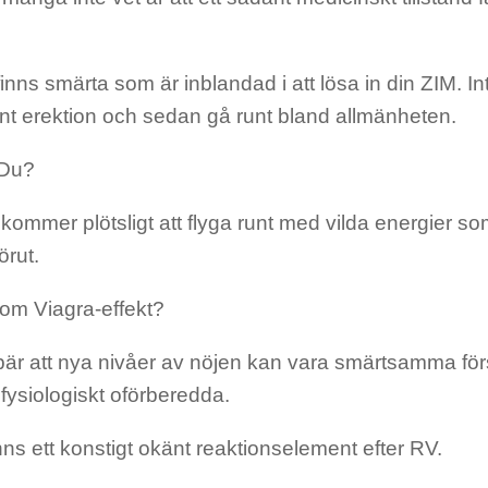
inns smärta som är inblandad i att lösa in din ZIM. Int
t erektion och sedan gå runt bland allmänheten.
 Du?
 kommer plötsligt att flyga runt med vilda energier so
örut.
om Viagra-effekt?
är att nya nivåer av nöjen kan vara smärtsamma först
 fysiologiskt oförberedda.
nns ett konstigt okänt reaktionselement efter RV.