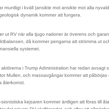
r muntligt i kväll (ansikte mot ansikte mot alla nyva
 geologisk dynamik kommer att fungera.
r ut RV när alla tjugo nationer är överens och gara
ktbalansen, då kommer pengarna att strömma ut o
inansiella systemet.
aktörerna i Trump Administration har redan avsagt sig
ator Mullen, och massavgångar kommer att påbörjas 
a återkomst.
sionistiska kejsaren kommer äntligen att föras till åta