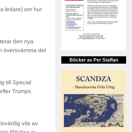
lda ledare) om hur
nterar den nya
ch översvämma det
Böcker av Per Staffan
 till Special
efter Trumps
lsvärdig vila av