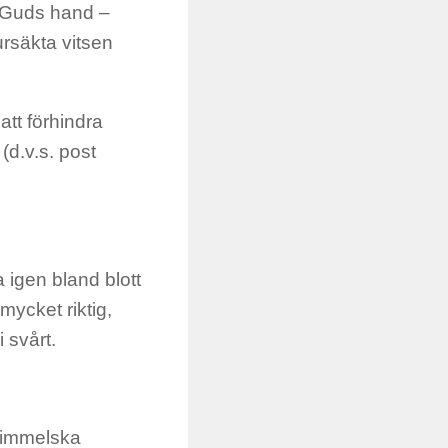
av Guds hand –
ursäkta vitsen
tt förhindra
(d.v.s. post
ka igen bland blott
 mycket riktig,
 svårt.
 himmelska