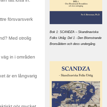
en fått lösa in.
ttre försvarsverk
Bok 1: SCANDZA – Skandinaviska
and? Med otrolig
Folks Uttåg: Del 1 - Den Blomstrande
Bronsåldern och dess undergång
.
å väg in i områden
ket är en långvarig
faktiskt gör mycket