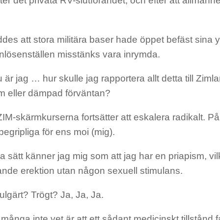
ter det privata RV-slutförandet, och efter att allmänhet
des att stora militära baser hade öppet befäst sina y
inlösenställen misstänks vara inrymda.
är jag … hur skulle jag rapportera allt detta till Ziml
m eller dämpad förväntan?
IM-skärmkurserna fortsätter att eskalera radikalt. P
egripliga för ens moi (mig).
sätt känner jag mig som att jag har en priapism, vil
ande erektion utan någon sexuell stimulans.
ulgärt? Trögt? Ja, Ja, Ja.
ånga inte vet är att ett sådant medicinskt tillstånd 