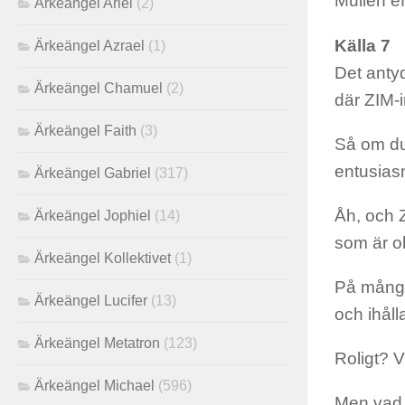
Mullen ef
Ärkeängel Ariel
(2)
Källa 7
Ärkeängel Azrael
(1)
Det antyd
Ärkeängel Chamuel
(2)
där ZIM-
Ärkeängel Faith
(3)
Så om du 
entusias
Ärkeängel Gabriel
(317)
Åh, och Z
Ärkeängel Jophiel
(14)
som är ob
Ärkeängel Kollektivet
(1)
På många 
Ärkeängel Lucifer
(13)
och ihåll
Ärkeängel Metatron
(123)
Roligt? V
Ärkeängel Michael
(596)
Men vad m