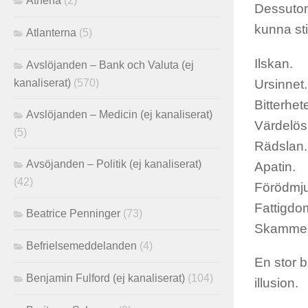
Athena
(2)
Dessutom 
kunna st
Atlanterna
(5)
Ilskan.
Avslöjanden – Bank och Valuta (ej
Ursinnet.
kanaliserat)
(570)
Bitterhet
Avslöjanden – Medicin (ej kanaliserat)
Värdelös
(5)
Rädslan.
Avsöjanden – Politik (ej kanaliserat)
Apatin.
(42)
Förödmju
Fattigdo
Beatrice Penninger
(73)
Skamme
Befrielsemeddelanden
(4)
En stor b
Benjamin Fulford (ej kanaliserat)
(104)
illusion.