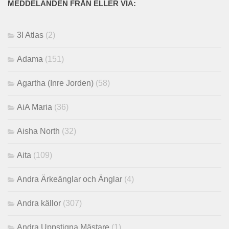
MEDDELANDEN FRÅN ELLER VIA:
3I Atlas
(2)
Adama
(151)
Agartha (Inre Jorden)
(58)
AiA Maria
(36)
Aisha North
(32)
Aita
(109)
Andra Ärkeänglar och Änglar
(4)
Andra källor
(307)
Andra Uppstigna Mästare
(1)