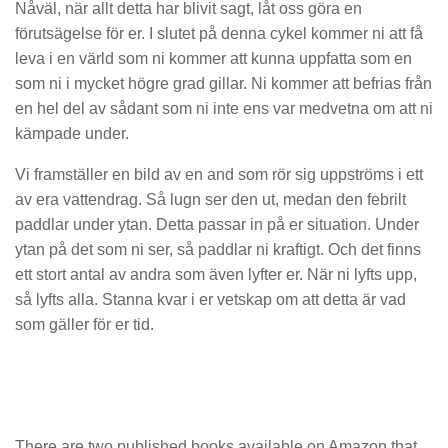
Nåväl, när allt detta har blivit sagt, låt oss göra en
förutsägelse för er. I slutet på denna cykel kommer ni att få
leva i en värld som ni kommer att kunna uppfatta som en
som ni i mycket högre grad gillar. Ni kommer att befrias från
en hel del av sådant som ni inte ens var medvetna om att ni
kämpade under.
Vi framställer en bild av en and som rör sig uppströms i ett
av era vattendrag. Så lugn ser den ut, medan den febrilt
paddlar under ytan. Detta passar in på er situation. Under
ytan på det som ni ser, så paddlar ni kraftigt. Och det finns
ett stort antal av andra som även lyfter er. När ni lyfts upp,
så lyfts alla. Stanna kvar i er vetskap om att detta är vad
som gäller för er tid.
There are two published books available on Amazon that