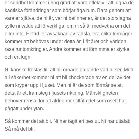
er sundhet kommer i hög grad att vara effektiv i att lugna de
kaotiska förändringar som börjar äga rum. Bara genom att
vara er själva, de ni är, var ni befinner er, är det storslagna
syfte ni valde att förverkliga, om ni så är medvetna om det
eller inte. Er frid, er avsaknad av rädsla, era olika förmågor
kommer att behövas under detta år. Låt året och världen
rasa runtomkring er. Andra kommer att förnimma er styrka
och ert lugn.
Ni kanske frestas till att bli oroade gällande vad ni ser. Med
all säkerhet kommer ni att bli chockerade av en del av det
som kryper upp i ljuset. Men ni är de som förmår se att
detta är ett framsteg i ljusets riktning. Mänskligheten
behöver rensa, för att aldrig mer tillåta det som osett har
pågått under ytan.
Så kommer det att bli. Ni har tagit ert beslut. Ni har uttalat:
Så må det bli.