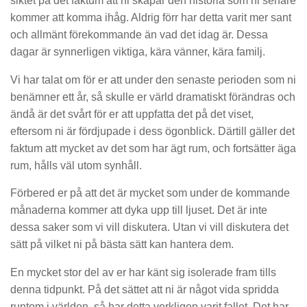
siktet på det faktum att ni skapar den historia som ni senare
kommer att komma ihåg. Aldrig förr har detta varit mer sant
och allmänt förekommande än vad det idag är. Dessa
dagar är synnerligen viktiga, kära vänner, kära familj.
Vi har talat om för er att under den senaste perioden som ni
benämner ett år, så skulle er värld dramatiskt förändras och
ändå är det svårt för er att uppfatta det på det viset,
eftersom ni är fördjupade i dess ögonblick. Därtill gäller det
faktum att mycket av det som har ägt rum, och fortsätter äga
rum, hålls väl utom synhåll.
Förbered er på att det är mycket som under de kommande
månaderna kommer att dyka upp till ljuset. Det är inte
dessa saker som vi vill diskutera. Utan vi vill diskutera det
sätt på vilket ni på bästa sätt kan hantera dem.
En mycket stor del av er har känt sig isolerade fram tills
denna tidpunkt. På det sättet att ni är något vida spridda
runtom i världen, så har detta verkligen varit fallet. Det har