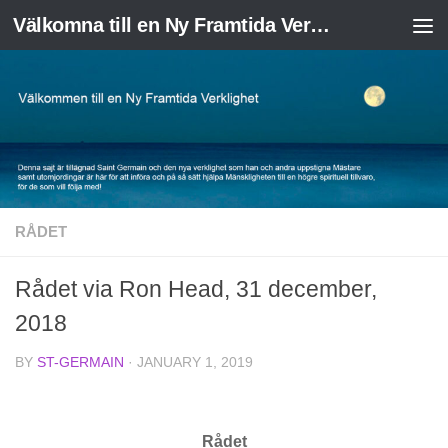
Välkomna till en Ny Framtida Verklighet
Skip to content
RÅDET
Rådet via Ron Head, 31 december,
2018
BY
ST-GERMAIN
·
JANUARY 1, 2019
Rådet