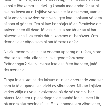
kanske förekommit tillräcklig kontakt med andra för att ni
ska ha insett att ni i själva verket inte är ensamma, utan att
ni är omgivna av dem som verkligen inte uppfattar världen
såsom ni gör det. Om ni inte har börjat få en förståelse om
anledningen till detta, låt oss nu tala om för er att ni har
placerat er själva exakt där ni kommer att behövas. Och
denna tid är något som ni har förberett er för.
Nåväl, menar vi att ni har enorma uppdrag att utföra, stora
rörelser att leda, eller att ni ska genomföra stora
förändringar? Nej, vi menar inte det. Men återigen, jadå,
det menar vi.
Tappa inte siktet på det faktum att ni är vibrerande varelser
som är fördjupade i en värld av vibrationer. Ni kan i själva
verket välja att vara involverade på de sätt som vi har
nämnt. Men era utplaceringar i de samhällen ni lever i är
på andra sätt meningsfulla. Ert kunnande, era vibrationer,