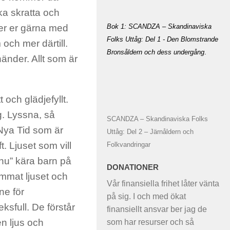
ska skratta och
Bok 1: SCANDZA – Skandinaviska
per er gärna med
Folks Uttåg: Del 1 - Den Blomstrande
 och mer därtill.
Bronsåldern och dess undergång
.
änder. Allt som är
 och glädjefyllt.
ng. Lyssna, så
SCANDZA – Skandinaviska Folks
Nya Tid som är
Uttåg: Del 2 – Järnåldern och
t. Ljuset som vill
Folkvandringar
”nu” kära barn på
DONATIONER
mmat ljuset och
Vår finansiella frihet låter vänta
ne för
på sig. I och med ökat
eksfull. De förstår
finansiellt ansvar ber jag de
 en ljus och
som har resurser och så