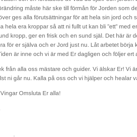
örändring måste här ske till förmån för Jorden som de
er ges alla förutsättningar för att hela sin jord och sit
 hela era kroppar så att ni fullt ut kan bli ”ett” med er
nd kropp, ger en frisk och en sund själ. Det här är d
ra för er själva och er Jord just nu. Låt arbetet börja
iden är inne och vi är med Er dagligen och följer ert 
ek från alla oss mästare och guider. Vi älskar Er! Vi är
lst ni går nu. Kalla på oss och vi hjälper och healar 
Vingar Omsluta Er alla!
a