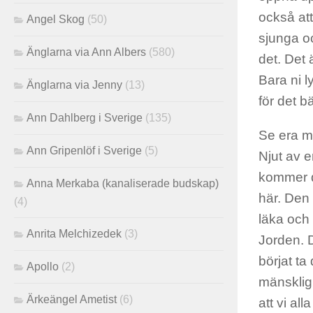
också att
Angel Skog
(50)
sjunga oc
Änglarna via Ann Albers
(580)
det. Det 
Bara ni l
Änglarna via Jenny
(13)
för det b
Ann Dahlberg i Sverige
(135)
Se era me
Ann Gripenlöf i Sverige
(5)
Njut av e
kommer d
Anna Merkaba (kanaliserade budskap)
här. Den 
(4)
läka och 
Anrita Melchizedek
(3)
Jorden. 
börjat ta
Apollo
(2)
mänskligh
Ärkeängel Ametist
(6)
att vi all