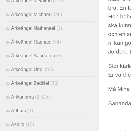
Ärkeängel Metatron
(123)
bra. En f
Ärkeängel Michael
(596)
Hon behöv
ska kunna
Ärkeängel Nathanael
(2)
och en su
Ärkeängel Raphael
(74)
ni kan gö
Jorden. T
Ärkeängel Sandalfon
(5)
Stor kärl
Ärkeängel Uriel
(83)
Er varthe
Ärkeängel Zadkiel
(48)
Må Mina 
Arkturierna
(2,525)
Sanand
Arthura
(1)
Ashira
(15)