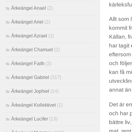
kärleksful
Ärkeängel Anael
(2)
Allt som l
Ärkeängel Ariel
(2)
kommit f
Ärkeängel Azrael
(1)
Källan, f
har tagit
Ärkeängel Chamuel
(2)
eftersom
och följ
Ärkeängel Faith
(3)
kan få mö
Ärkeängel Gabriel
(317)
utvecklin
annat än 
Ärkeängel Jophiel
(14)
Det är en
Ärkeängel Kollektivet
(1)
och har p
Ärkeängel Lucifer
(13)
bättre li
mat, rent