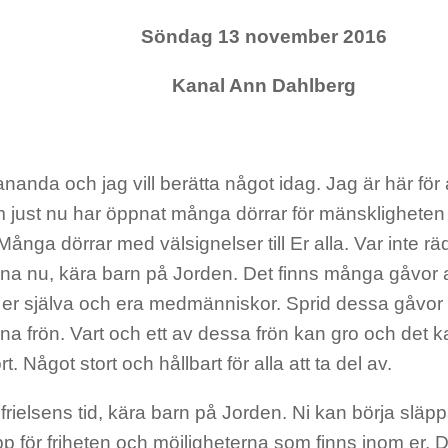
Söndag 13 november 2016
Kanal Ann Dahlberg
nanda och jag vill berätta något idag. Jag är här för 
m just nu har öppnat många dörrar för mänskligheten
ånga dörrar med välsignelser till Er alla. Var inte rä
rna nu, kära barn på Jorden. Det finns många gåvor a
ll er själva och era medmänniskor. Sprid dessa gåvo
ina frön. Vart och ett av dessa frön kan gro och det 
t. Något stort och hållbart för alla att ta del av.
frielsens tid, kära barn på Jorden. Ni kan börja släp
p för friheten och möjligheterna som finns inom er.