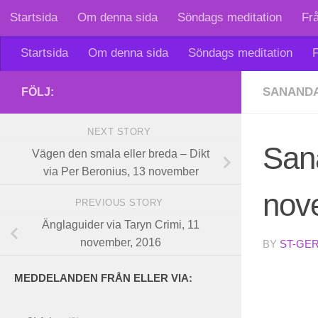
Startsida
Om denna sida
Söndags meditation
Fr
Skip to content
Startsida
Om denna sida
Söndags meditation
F
SANAND
FÖLJ:
NEXT STORY
San
Vägen den smala eller breda – Dikt
via Per Beronius, 13 november
nov
PREVIOUS STORY
Änglaguider via Taryn Crimi, 11
november, 2016
BY
ST-GE
MEDDELANDEN FRÅN ELLER VIA: