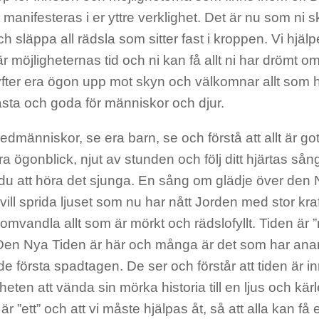
 manifesteras i er yttre verklighet. Det är nu som ni 
h släppa all rädsla som sitter fast i kroppen. Vi hjäl
är möjligheternas tid och ni kan få allt ni har drömt om
yfter era ögon upp mot skyn och välkomnar allt som h
ästa och goda för människor och djur.
dmänniskor, se era barn, se och förstå att allt är gott
ra ögonblick, njut av stunden och följ ditt hjärtas så
u att höra det sjunga. En sång om glädje över den 
vill sprida ljuset som nu har nått Jorden med stor kraf
omvandla allt som är mörkt och rädslofyllt. Tiden är 
Den Nya Tiden är här och många är det som har ana
 de första spadtagen. De ser och förstår att tiden är in
eten att vända sin mörka historia till en ljus och kärl
a är ”ett” och att vi måste hjälpas åt, så att alla kan få