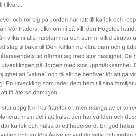
l tillvaro.
ever och rör sig på Jorden har rätt till kärlek och respe
rån Vår Faders, eller om ni så vill, den Högstes han
rån vilka ni alla härstammar och som ni alltid strävar at
 ett steg tillbaka till Den Källan nu kära barn och gläd
 återseendets tid närmar sig med stor hastighet. De 
er utvecklingen på Jorden med stor uppmärksamhet. D
jlighet att ”vakna” och få allt de behöver för att gå vi
g. En utveckling som leder dem hem till sina familjer
att få återse dem igen.
 stor uppgift ni har framför er, men många av er är 
lanerat in sin del i att frälsa den här världen och dess 
v, där kärlek och hälsa är ett hedersord. En god hälsa ge
 vatten och en förståelse av vad du själv och jorden 