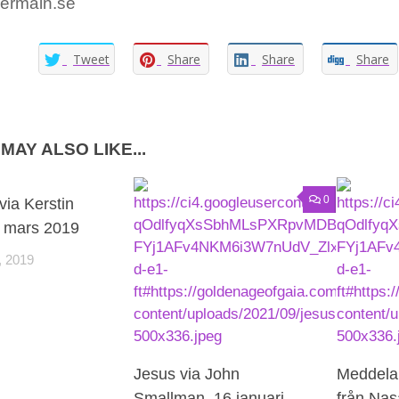
ermain.se
Tweet
Share
Share
Share
MAY ALSO LIKE...
0
ia Kerstin
25 mars 2019
 2019
Jesus via John
Meddela
Smallman, 16 januari
från Nasa