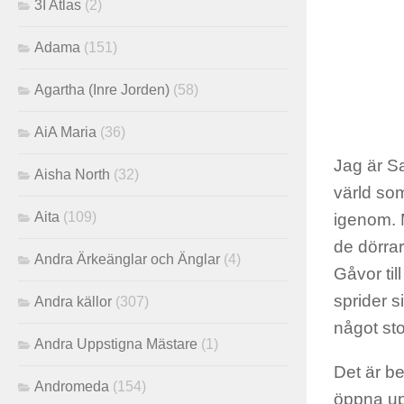
3I Atlas
(2)
Adama
(151)
Agartha (Inre Jorden)
(58)
AiA Maria
(36)
Jag är Sa
Aisha North
(32)
värld so
Aita
(109)
igenom. M
de dörra
Andra Ärkeänglar och Änglar
(4)
Gåvor ti
sprider s
Andra källor
(307)
något stor
Andra Uppstigna Mästare
(1)
Det är be
Andromeda
(154)
öppna up