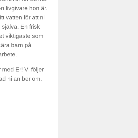
n livgivare hon är.
t vatten för att ni
 själva. En frisk
et viktigaste som
 kära barn på
arbete.
 med Er! Vi följer
vad ni än ber om.