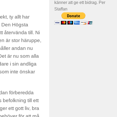
känner att ge ett bidrag. Per
Staffan
kt, ty allt har
d. Den Högsta
t återvända till. Ni
jen är stor häruppe,
håller andan nu
et är nu som alla
dare i sin andliga
 som inte önskar
redan förberedda
befolkning till ett
r ett gott liv, bra
behöver för att må