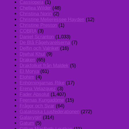
Cassiopeia
(1)
Chellea Wilder
(48)
Christina Norin
(2)
Christine Melieressee Hayden
(12)
Christine Preston
(1)
COBRA
(3)
Daniel Scranton
(1,033)
De Blå Fågelvarelserna
(7)
Delfin och Valriket
(16)
Djwhal Khul
(9)
Draken
(65)
Drakfolket från Maldek
(5)
El Morya
(61)
Elohim
(4)
Enhörningarnas Rike
(17)
Erena Velazquez
(3)
Fader Absolut
(1,407)
Feernas Kungadöme
(15)
Frågor och Svar
(64)
Galaktiska Ljusfederationen
(272)
Galaxygirl
(314)
Gatum
(5)
Gillian MacBeth-Louthan
(11)