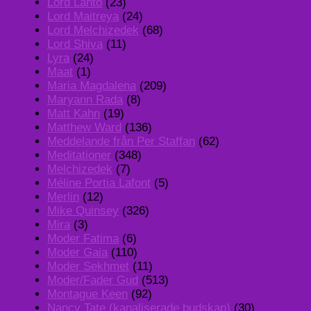
Lord Lanto
(23)
Lord Maitreya
(24)
Lord Melchizedek
(68)
Lord Shiva
(11)
Lyra
(24)
Maat
(1)
Maria Magdalena
(209)
Maryann Rada
(8)
Matt Kahn
(19)
Matthew Ward
(136)
Meddelande från Per Staffan
(62)
Meditationer
(348)
Melchizedek
(7)
Méline Portia Lafont
(5)
Merlin
(12)
Mike Quinsey
(326)
Mira
(3)
Moder Fatima
(6)
Moder Gaia
(110)
Moder Sekhmet
(11)
Moder/Fader Gud
(513)
Montague Keen
(92)
Nancy Tate (kanaliserade budskap)
(30)