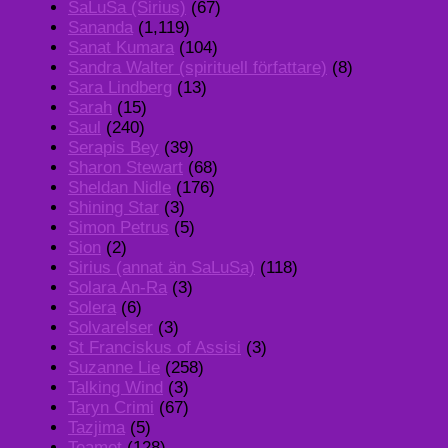
SaLuSa (Sirius)
(67)
Sananda
(1,119)
Sanat Kumara
(104)
Sandra Walter (spirituell författare)
(8)
Sara Lindberg
(13)
Sarah
(15)
Saul
(240)
Serapis Bey
(39)
Sharon Stewart
(68)
Sheldan Nidle
(176)
Shining Star
(3)
Simon Petrus
(5)
Sion
(2)
Sirius (annat än SaLuSa)
(118)
Solara An-Ra
(3)
Solera
(6)
Solvarelser
(3)
St Franciskus of Assisi
(3)
Suzanne Lie
(258)
Talking Wind
(3)
Taryn Crimi
(67)
Tazjima
(5)
Teamet
(128)