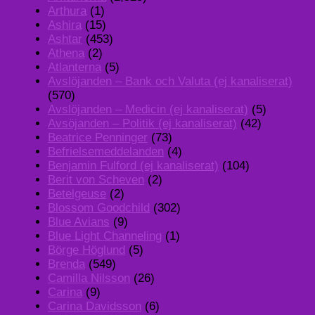
Arthura
(1)
Ashira
(15)
Ashtar
(453)
Athena
(2)
Atlanterna
(5)
Avslöjanden – Bank och Valuta (ej kanaliserat)
(570)
Avslöjanden – Medicin (ej kanaliserat)
(5)
Avsöjanden – Politik (ej kanaliserat)
(42)
Beatrice Penninger
(73)
Befrielsemeddelanden
(4)
Benjamin Fulford (ej kanaliserat)
(104)
Berit von Scheven
(2)
Betelgeuse
(2)
Blossom Goodchild
(302)
Blue Avians
(9)
Blue Light Channeling
(1)
Börge Höglund
(5)
Brenda
(549)
Camilla Nilsson
(26)
Carina
(9)
Carina Davidsson
(6)