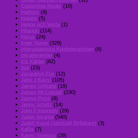
Gudomliga Moder
(10)
Hathors
(9)
Hatonn
(5)
Helios och Vesta
(1)
Hilarion
(114)
Horus
(24)
Inger Noren
(329)
Intergalaktiska Konfederationen
(8)
Intraterrestier
(4)
Iris Kähler
(62)
Isis
(23)
Jacquelyn Fox
(12)
Jahn J Kassl
(105)
James Gilliland
(19)
James McConnell
(230)
Jamye Price
(8)
Jenny Schiltz
(14)
John F Kennedy
(29)
Judas Iskariot
(540)
Judith Kusel (spirituell författare)
(3)
KaRa
(7)
Karen Vivenzio
(29)