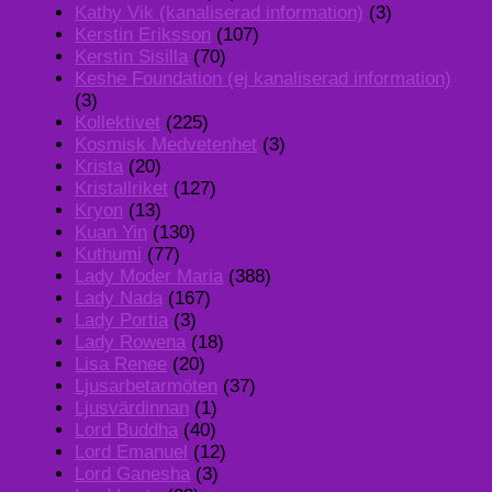
Kathy Vik (kanaliserad information)
(3)
Kerstin Eriksson
(107)
Kerstin Sisilla
(70)
Keshe Foundation (ej kanaliserad information)
(3)
Kollektivet
(225)
Kosmisk Medvetenhet
(3)
Krista
(20)
Kristallriket
(127)
Kryon
(13)
Kuan Yin
(130)
Kuthumi
(77)
Lady Moder Maria
(388)
Lady Nada
(167)
Lady Portia
(3)
Lady Rowena
(18)
Lisa Renee
(20)
Ljusarbetarmöten
(37)
Ljusvärdinnan
(1)
Lord Buddha
(40)
Lord Emanuel
(12)
Lord Ganesha
(3)