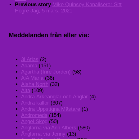
Previous story
Mike Quinsey Kanaliserar Sitt
Högre Jag, 5 mars, 2021
Meddelanden från eller via:
3I Atlas
(2)
Adama
(151)
Agartha (Inre Jorden)
(58)
AiA Maria
(36)
Aisha North
(32)
Aita
(109)
Andra Ärkeänglar och Änglar
(4)
Andra källor
(307)
Andra Uppstigna Mästare
(1)
Andromeda
(154)
Angel Skog
(50)
Änglarna via Ann Albers
(580)
Änglarna via Jenny
(13)