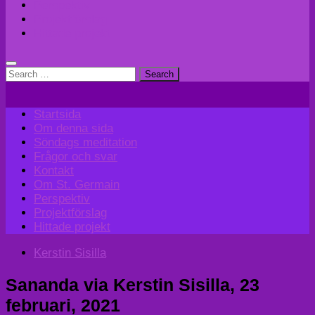
Perspektiv
Projektförslag
Hittade projekt
Search
for:
Startsida
Om denna sida
Söndags meditation
Frågor och svar
Kontakt
Om St. Germain
Perspektiv
Projektförslag
Hittade projekt
Kerstin Sisilla
Sananda via Kerstin Sisilla, 23
februari, 2021