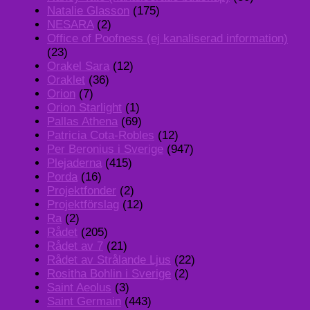
Natalie Glasson
(175)
NESARA
(2)
Office of Poofness (ej kanaliserad information)
(23)
Orakel Sara
(12)
Oraklet
(36)
Orion
(7)
Orion Starlight
(1)
Pallas Athena
(69)
Patricia Cota-Robles
(12)
Per Beronius i Sverige
(947)
Plejaderna
(415)
Porda
(16)
Projektfonder
(2)
Projektförslag
(12)
Ra
(2)
Rådet
(205)
Rådet av 7
(21)
Rådet av Strålande Ljus
(22)
Rositha Bohlin i Sverige
(2)
Saint Aeolus
(3)
Saint Germain
(443)