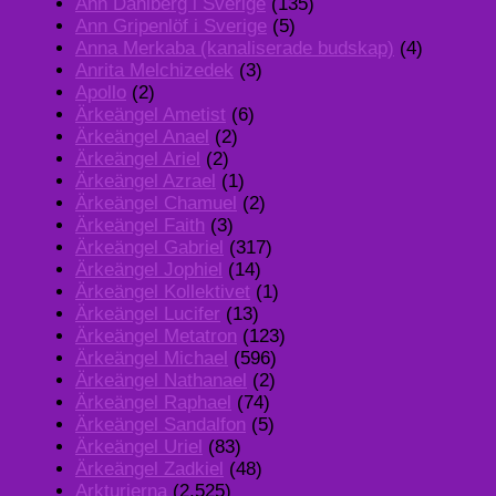
Ann Dahlberg i Sverige
(135)
Ann Gripenlöf i Sverige
(5)
Anna Merkaba (kanaliserade budskap)
(4)
Anrita Melchizedek
(3)
Apollo
(2)
Ärkeängel Ametist
(6)
Ärkeängel Anael
(2)
Ärkeängel Ariel
(2)
Ärkeängel Azrael
(1)
Ärkeängel Chamuel
(2)
Ärkeängel Faith
(3)
Ärkeängel Gabriel
(317)
Ärkeängel Jophiel
(14)
Ärkeängel Kollektivet
(1)
Ärkeängel Lucifer
(13)
Ärkeängel Metatron
(123)
Ärkeängel Michael
(596)
Ärkeängel Nathanael
(2)
Ärkeängel Raphael
(74)
Ärkeängel Sandalfon
(5)
Ärkeängel Uriel
(83)
Ärkeängel Zadkiel
(48)
Arkturierna
(2,525)