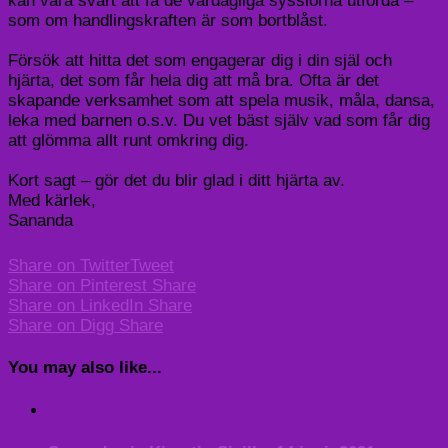
kan vara svårt att få de vardagliga sysslorna utförda –
som om handlingskraften är som bortblåst.
Försök att hitta det som engagerar dig i din själ och
hjärta, det som får hela dig att må bra. Ofta är det
skapande verksamhet som att spela musik, måla, dansa,
leka med barnen o.s.v. Du vet bäst själv vad som får dig
att glömma allt runt omkring dig.
Kort sagt – gör det du blir glad i ditt hjärta av.
Med kärlek,
Sananda
Share on Twitter
Tweet
Share on Pinterest
Share
Share on LinkedIn
Share
Share on Digg
Share
You may also like...