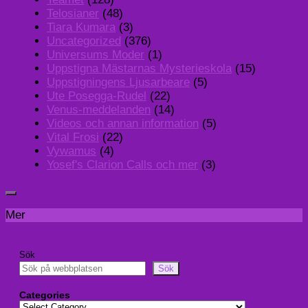
Telosianer
(48)
Tiara Kumara
(3)
Uncategorized
(376)
Universums Moder
(1)
Uppstigna Mästarnas Mysterieskola
(15)
Uppstigningens Ljusarbeare
(5)
Ute Posegga-Rudel
(22)
Venus-meddelanden
(14)
Videos och annan information
(5)
Vital Frosi
(22)
Vywamus
(4)
Yosef's Clarion Calls och mer
(3)
Mer
Sök
Sök
Categories