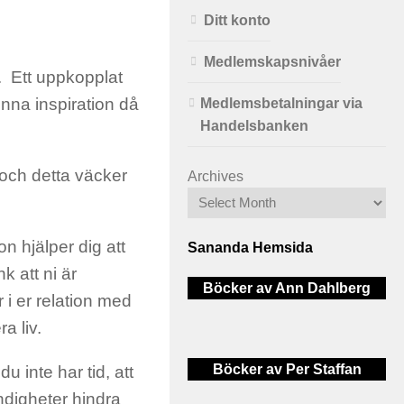
Ditt konto
Medlemskapsnivåer
a. Ett uppkopplat
enna inspiration då
Medlemsbetalningar via
Handelsbanken
 och detta väcker
Archives
on hjälper dig att
Sananda Hemsida
k att ni är
Böcker av Ann Dahlberg
r i er relation med
a liv.
Böcker av Per Staffan
u inte har tid, att
ändigheter hindra