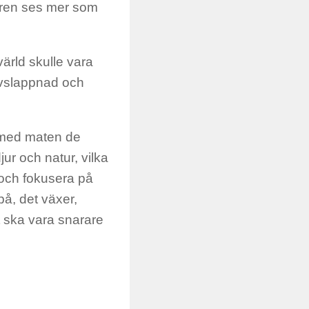
uren ses mer som
ärld skulle vara
avslappnad och
 med maten de
jur och natur, vilka
e och fokusera på
på, det växer,
et ska vara snarare