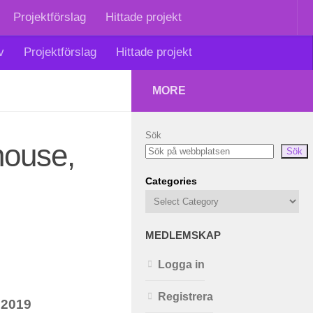
Projektförslag
Hittade projekt
v
Projektförslag
Hittade projekt
MORE
Sök
house,
Sök
Categories
MEDLEMSKAP
Logga in
Registrera
 2019