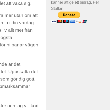
känner att ge ett bidrag. Per
et att växa sig.
Staffan
ra mer utan om att
 in i din vardag.
 liv allt mer från
högsta
 för ni banar vägen
ende är det
 det. Uppskatta det
som gör dig gott.
h uppmärksammar
r och jag vill kort