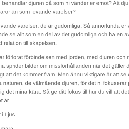
behandlar djuren på som ni vänder er emot? Att dj
aror än som levande varelser?
evande varelser; de är gudomliga. Så annorlunda er v
nde se allt som en del av det gudomliga och ha en 
d relation till skapelsen.
r förlorat förbindelsen med jorden, med djuren och
ia sprider bilder om missförhållanden när det gäller d
tigt att det kommer fram. Men ännu viktigare är att s
a naturen, de välmående djuren, för det ni fokuserar 
ig det mina kära. Så ge ditt fokus till hur du vill att d
t är.
 i Ljus
umara