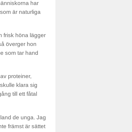
människorna har
som är naturliga
n frisk höna lägger
 så överger hon
de som tar hand
av proteiner,
kulle klara sig
g till ett fåtal
 bland de unga. Jag
te främst är sättet