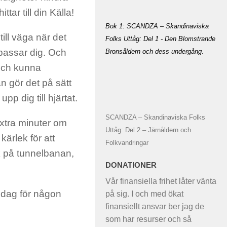
ttar till din Källa!
Bok 1: SCANDZA – Skandinaviska
ill väga när det
Folks Uttåg: Del 1 - Den Blomstrande
 passar dig. Och
Bronsåldern och dess undergång
.
 och kunna
n gör det på sätt
pp dig till hjärtat.
SCANDZA – Skandinaviska Folks
extra minuter om
Uttåg: Del 2 – Järnåldern och
kärlek för att
Folkvandringar
k på tunnelbanan,
DONATIONER
Vår finansiella frihet låter vänta
e dag för någon
på sig. I och med ökat
finansiellt ansvar ber jag de
som har resurser och så