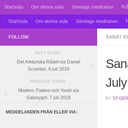
Startsida
Om denna sida
Söndags meditation
Fr
Skip to content
Startsida
Om denna sida
Söndags meditation
F
SANAT 
FOLLOW:
NEXT STORY
San
Det Arkturiska Rådet via Daniel
Scranton, 9 juli 2019
July
PREVIOUS STORY
Modern, Fadern och Yeshi via
Galaxygirl, 7 juli 2019
BY
ST-GE
MEDDELANDEN FRÅN ELLER VIA: