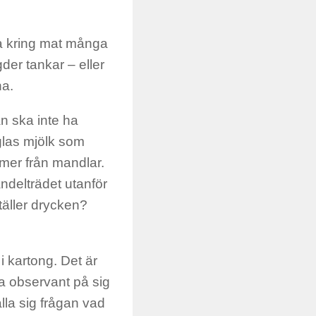
na kring mat många
er tankar – eller
na.
man ska inte ha
t glas mjölk som
mer från mandlar.
ndelträdet utanför
täller drycken?
i kartong. Det är
ra observant på sig
lla sig frågan vad