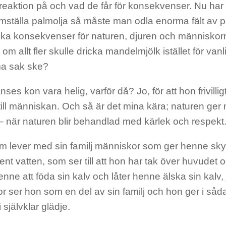
 reaktion på och vad de får för konsekvenser. Nu har
ramställa palmolja så måste man odla enorma fält av p
ska konsekvenser för naturen, djuren och människor
 om allt fler skulle dricka mandelmjölk istället för vanl
a sak ske?
nses kon vara helig, varför då? Jo, för att hon frivilligt
till människan. Och så är det mina kära; naturen ger
– när naturen blir behandlad med kärlek och respekt
 lever med sin familj människor som ger henne skydd
ent vatten, som ser till att hon har tak över huvudet
enne att föda sin kalv och låter henne älska sin kalv,
 ser hon som en del av sin familj och hon ger i sådana
 självklar glädje.