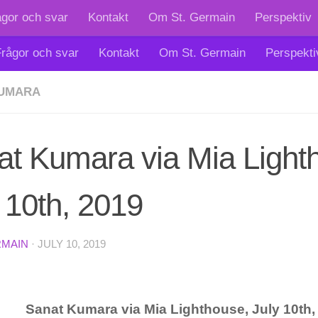
ågor och svar
Kontakt
Om St. Germain
Perspektiv
rågor och svar
Kontakt
Om St. Germain
Perspekti
KUMARA
at Kumara via Mia Light
 10th, 2019
RMAIN
·
JULY 10, 2019
Sanat Kumara via Mia Lighthouse, July 10th,