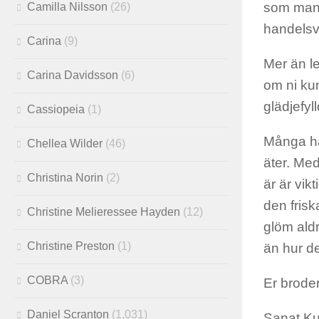
som man 
Camilla Nilsson
(26)
handelsv
Carina
(9)
Mer än l
Carina Davidsson
(6)
om ni ku
glädjefyll
Cassiopeia
(1)
Många ha
Chellea Wilder
(46)
äter. Med
Christina Norin
(2)
är är vik
den frisk
Christine Melieressee Hayden
(12)
glöm aldr
Christine Preston
(1)
än hur de
COBRA
(3)
Er broder
Daniel Scranton
(1,031)
Sanat K