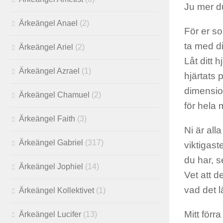
Ju mer du
Ärkeängel Anael
(2)
För er so
ta med d
Ärkeängel Ariel
(2)
Låt ditt h
Ärkeängel Azrael
(1)
hjärtats 
dimension
Ärkeängel Chamuel
(2)
för hela
Ärkeängel Faith
(3)
Ni är all
Ärkeängel Gabriel
(317)
viktigast
du har, s
Ärkeängel Jophiel
(14)
Vet att d
vad det l
Ärkeängel Kollektivet
(1)
Mitt förr
Ärkeängel Lucifer
(13)