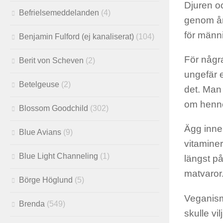
Djuren o
Befrielsemeddelanden
(4)
genom år
för männi
Benjamin Fulford (ej kanaliserat)
(104)
För några
Berit von Scheven
(2)
ungefär 
Betelgeuse
(2)
det. Man
om henn
Blossom Goodchild
(302)
Ägg inne
Blue Avians
(9)
vitaminer
Blue Light Channeling
(1)
längst på
matvaror
Börge Höglund
(5)
Veganism 
Brenda
(549)
skulle vi