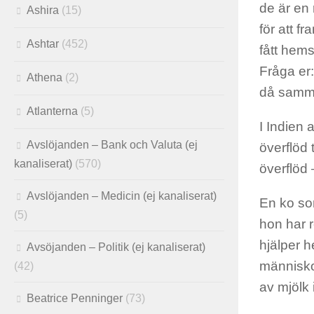
de är en
Ashira
(15)
för att f
Ashtar
(452)
fått hem
Fråga er:
Athena
(2)
då samm
Atlanterna
(5)
I Indien a
Avslöjanden – Bank och Valuta (ej
överflöd 
kanaliserat)
(570)
överflöd 
Avslöjanden – Medicin (ej kanaliserat)
En ko som
(5)
hon har r
hjälper h
Avsöjanden – Politik (ej kanaliserat)
människor
(42)
av mjölk i
Beatrice Penninger
(73)