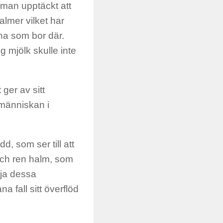
 man upptäckt att
almer vilket har
na som bor där.
ig mjölk skulle inte
 ger av sitt
 människan i
.
, som ser till att
 och ren halm, som
 ja dessa
 fall sitt överflöd