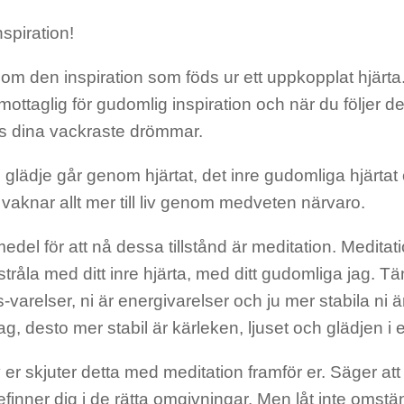
nspiration!
 om den inspiration som föds ur ett uppkopplat hjärt
 mottaglig för gudomlig inspiration och när du följer d
 dina vackraste drömmar.
l glädje går genom hjärtat, det inre gudomliga hjärtat
 vaknar allt mer till liv genom medveten närvaro.
medel för att nå dessa tillstånd är meditation. Meditati
åla med ditt inre hjärta, med ditt gudomliga jag. Tän
s-varelser, ni är energivarelser och ju mer stabila ni ä
jag, desto mer stabil är kärleken, ljuset och glädjen i er
er skjuter detta med meditation framför er. Säger att d
efinner dig i de rätta omgivningar. Men låt inte omst