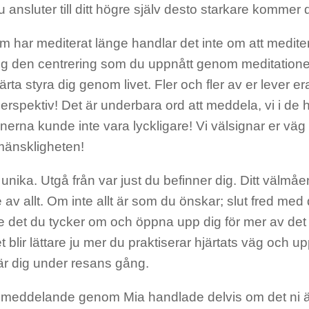
 ansluter till ditt högre själv desto starkare kommer d
m har mediterat länge handlar det inte om att medite
ig den centrering som du uppnått genom meditationen
järta styra dig genom livet. Fler och fler av er lever era
perspektiv! Det är underbara ord att meddela, vi i de 
erna kunde inte vara lyckligare! Vi välsignar er väg
 mänskligheten!
a unika. Utgå från var just du befinner dig. Ditt välmå
e av allt. Om inte allt är som du önskar; slut fred med
e det du tycker om och öppna upp dig för mer av det 
et blir lättare ju mer du praktiserar hjärtats väg oc
är dig under resans gång.
a meddelande genom Mia handlade delvis om det ni äte