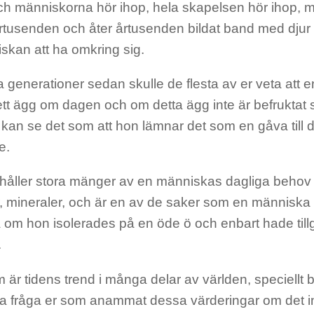
ch människorna hör ihop, hela skapelsen hör ihop, 
tusenden och åter årtusenden bildat band med djur 
skan att ha omkring sig.
 generationer sedan skulle de flesta av er veta att e
ett ägg om dagen och om detta ägg inte är befruktat
 kan se det som att hon lämnar det som en gåva till 
e.
håller stora mänger av en människas dagliga behov 
, mineraler, och är en av de saker som en människa s
 om hon isolerades på en öde ö och enbart hade tillgån
.
är tidens trend i många delar av världen, speciellt
lja fråga er som anammat dessa värderingar om det in