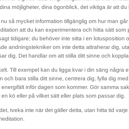
 dina möjligheter, dina ögonblick, det viktiga är att du hi
 nu så mycket information tillgänglig om hur man går t
ditation att du kan experimentera och hitta sätt som
agt tidigare; du behöver inte sitta i en lotusposition
e andningstekniker om inte detta attraherar dig, uta
r dig. Det handlar om att stilla ditt sinne och koppla u
elt. Till exempel kan du ligga kvar i din säng några 
och bara stilla ditt sinne, centrera dig, fylla dig med 
tt energifält inför dagen som kommer. Gör samma sa
 en kö eller på vilket sätt eller plats som passar dig.
et, tveka inte när det gäller detta, utan hitta tid varj
editation.