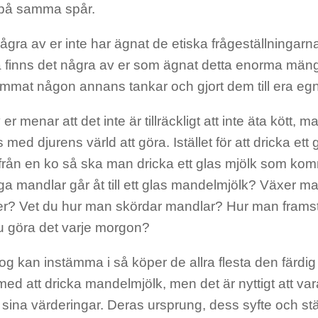
a på samma spår.
ågra av er inte har ägnat de etiska frågeställningar
å finns det några av er som ägnat detta enorma mängd
mmat någon annans tankar och gjort dem till era eg
er menar att det inte är tillräckligt att inte äta kött, 
s med djurens värld att göra. Istället för att dricka et
rån en ko så ska man dricka ett glas mjölk som kom
a mandlar går åt till ett glas mandelmjölk? Växer ma
ster? Vet du hur man skördar mandlar? Hur man frams
u göra det varje morgon?
g kan instämma i så köper de allra flesta den färdig 
 med att dricka mandelmjölk, men det är nyttigt att va
 sina värderingar. Deras ursprung, dess syfte och stä