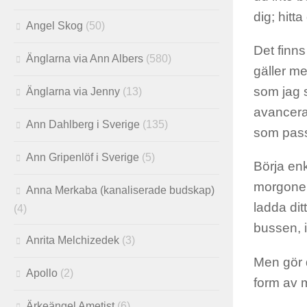
dig; hitta
Angel Skog
(50)
Det finns
Änglarna via Ann Albers
(580)
gäller me
som jag s
Änglarna via Jenny
(13)
avancerad
Ann Dahlberg i Sverige
(135)
som passa
Ann Gripenlöf i Sverige
(5)
Börja enk
morgonen 
Anna Merkaba (kanaliserade budskap)
ladda di
(4)
bussen, i
Anrita Melchizedek
(3)
Men gör d
Apollo
(2)
form av m
Ärkeängel Ametist
(6)