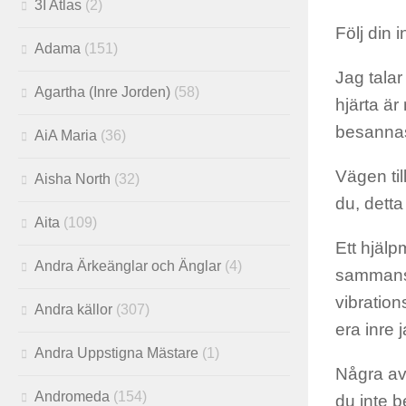
3I Atlas
(2)
Följ din i
Adama
(151)
Jag talar
Agartha (Inre Jorden)
(58)
hjärta är
besannas
AiA Maria
(36)
Vägen til
Aisha North
(32)
du, detta
Aita
(109)
Ett hjälp
Andra Ärkeänglar och Änglar
(4)
sammanstr
vibration
Andra källor
(307)
era inre 
Andra Uppstigna Mästare
(1)
Några av 
Andromeda
(154)
du inte b