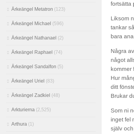
fortsätt
Ärkeängel Metatron
(123)
Liksom n
Ärkeängel Michael
(596)
tankar s
bara ana
Ärkeängel Nathanael
(2)
Några av 
Ärkeängel Raphael
(74)
något all
Ärkeängel Sandalfon
(5)
kommer f
Hur mång
Ärkeängel Uriel
(83)
ditt fön
Ärkeängel Zadkiel
(48)
Brukar d
Arkturierna
(2,525)
Som ni no
inget fel
Arthura
(1)
själv och