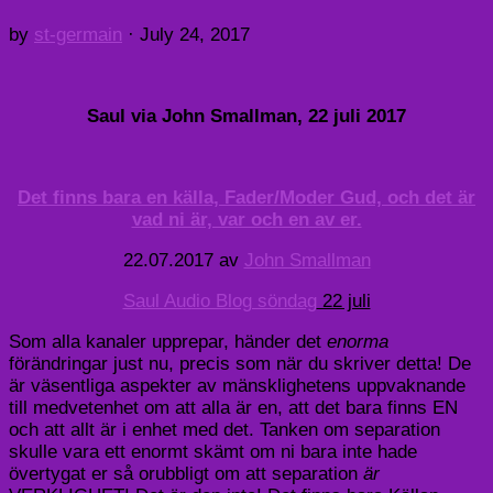
by
st-germain
·
July 24, 2017
Saul via John Smallman, 22 juli 2017
Det finns bara en källa, Fader/Moder Gud, och det är
vad ni är, var och en av er.
22.07.2017 av
John Smallman
Saul Audio Blog söndag
22 juli
Som alla kanaler upprepar, händer det
enorma
förändringar just nu, precis som när du skriver detta! De
är väsentliga aspekter av mänsklighetens uppvaknande
till medvetenhet om att alla är en, att det bara finns EN
och att allt är i enhet med det. Tanken om separation
skulle vara ett enormt skämt om ni bara inte hade
övertygat er så orubbligt om att separation
är