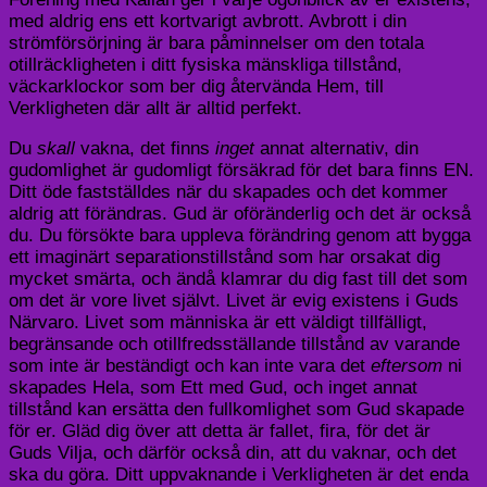
med aldrig ens ett kortvarigt avbrott. Avbrott i din
strömförsörjning är bara påminnelser om den totala
otillräckligheten i ditt fysiska mänskliga tillstånd,
väckarklockor som ber dig återvända Hem, till
Verkligheten där allt är alltid perfekt.
Du
skall
vakna, det finns
inget
annat alternativ, din
gudomlighet är gudomligt försäkrad för det bara finns EN.
Ditt öde fastställdes när du skapades och det kommer
aldrig att förändras. Gud är oföränderlig och det är också
du. Du försökte bara uppleva förändring genom att bygga
ett imaginärt separationstillstånd som har orsakat dig
mycket smärta, och ändå klamrar du dig fast till det som
om det är vore livet självt. Livet är evig existens i Guds
Närvaro. Livet som människa är ett väldigt tillfälligt,
begränsande och otillfredsställande tillstånd av varande
som inte är beständigt och kan inte vara det
eftersom
ni
skapades Hela, som Ett med Gud, och inget annat
tillstånd kan ersätta den fullkomlighet som Gud skapade
för er. Gläd dig över att detta är fallet, fira, för det är
Guds Vilja, och därför också din, att du vaknar, och det
ska du göra. Ditt uppvaknande i Verkligheten är det enda