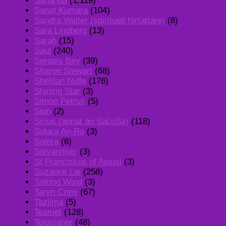
Sananda
(1,119)
Sanat Kumara
(104)
Sandra Walter (spirituell författare)
(8)
Sara Lindberg
(13)
Sarah
(15)
Saul
(240)
Serapis Bey
(39)
Sharon Stewart
(68)
Sheldan Nidle
(176)
Shining Star
(3)
Simon Petrus
(5)
Sion
(2)
Sirius (annat än SaLuSa)
(118)
Solara An-Ra
(3)
Solera
(6)
Solvarelser
(3)
St Franciskus of Assisi
(3)
Suzanne Lie
(258)
Talking Wind
(3)
Taryn Crimi
(67)
Tazjima
(5)
Teamet
(128)
Telosianer
(48)