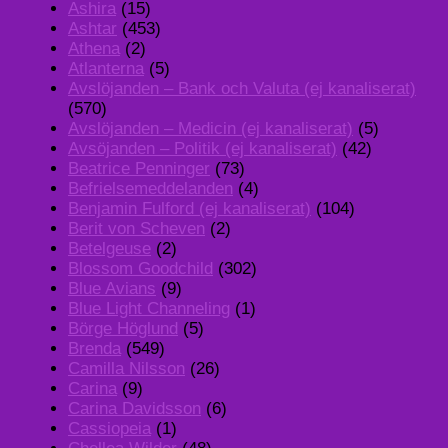
Ashira
(15)
Ashtar
(453)
Athena
(2)
Atlanterna
(5)
Avslöjanden – Bank och Valuta (ej kanaliserat)
(570)
Avslöjanden – Medicin (ej kanaliserat)
(5)
Avsöjanden – Politik (ej kanaliserat)
(42)
Beatrice Penninger
(73)
Befrielsemeddelanden
(4)
Benjamin Fulford (ej kanaliserat)
(104)
Berit von Scheven
(2)
Betelgeuse
(2)
Blossom Goodchild
(302)
Blue Avians
(9)
Blue Light Channeling
(1)
Börge Höglund
(5)
Brenda
(549)
Camilla Nilsson
(26)
Carina
(9)
Carina Davidsson
(6)
Cassiopeia
(1)