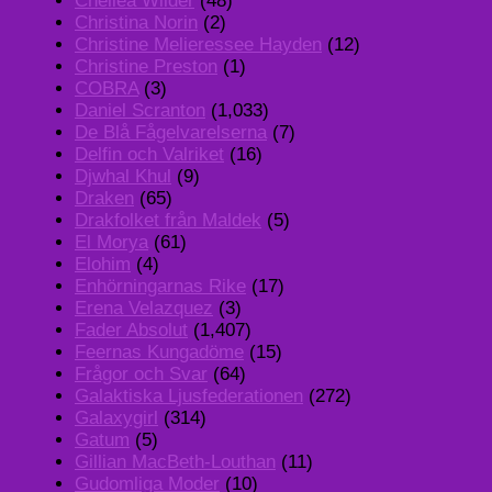
Chellea Wilder
(48)
Christina Norin
(2)
Christine Melieressee Hayden
(12)
Christine Preston
(1)
COBRA
(3)
Daniel Scranton
(1,033)
De Blå Fågelvarelserna
(7)
Delfin och Valriket
(16)
Djwhal Khul
(9)
Draken
(65)
Drakfolket från Maldek
(5)
El Morya
(61)
Elohim
(4)
Enhörningarnas Rike
(17)
Erena Velazquez
(3)
Fader Absolut
(1,407)
Feernas Kungadöme
(15)
Frågor och Svar
(64)
Galaktiska Ljusfederationen
(272)
Galaxygirl
(314)
Gatum
(5)
Gillian MacBeth-Louthan
(11)
Gudomliga Moder
(10)