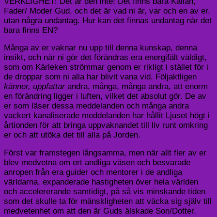
VERKLIGHET! Det är den inte! Det finns bara Källan,
Fader/ Moder Gud, och det är vad ni är, var och en av er,
utan några undantag. Hur kan det finnas undantag när det
bara finns EN?
Många av er vaknar nu upp till denna kunskap, denna
insikt, och när ni gör det förändras era energifält väldigt,
som om Kärleken strömmar genom er rikligt i stället för i
de droppar som ni alla har blivit vana vid. Följaktligen
känner, uppfattar
andra, många, många andra, att enorm
en förändring ligger i luften, vilket det absolut gör. De av
er som läser dessa meddelanden och många andra
vackert kanaliserade meddelanden har hållit Ljuset högt i
årtionden för att bringa uppvaknandet till liv runt omkring
er och att utöka det till alla på Jorden.
Först var framstegen långsamma, men när allt fler av er
blev medvetna om ert andliga väsen och besvarade
anropen från era guider och mentorer i de andliga
världarna, expanderade hastigheten över hela världen
och accelererande samtidigt, på så vis minskande tiden
som det skulle ta för mänskligheten att väcka sig själv till
medvetenhet om att den är Guds älskade Son/Dotter.