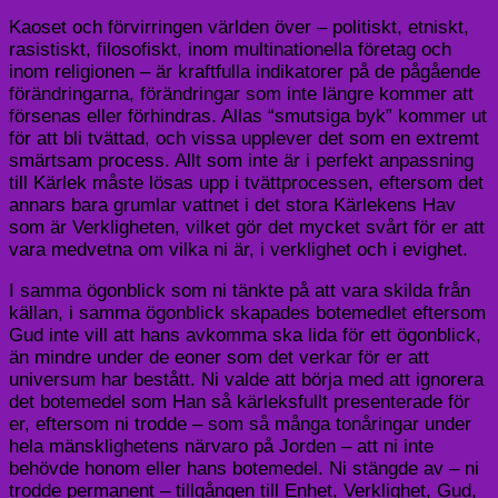
Kaoset och förvirringen världen över – politiskt, etniskt,
rasistiskt, filosofiskt, inom multinationella företag och
inom religionen – är kraftfulla indikatorer på de pågående
förändringarna, förändringar som inte längre kommer att
försenas eller förhindras. Allas “smutsiga byk” kommer ut
för att bli tvättad, och vissa upplever det som en extremt
smärtsam process. Allt som inte är i perfekt anpassning
till Kärlek måste lösas upp i tvättprocessen, eftersom det
annars bara grumlar vattnet i det stora Kärlekens Hav
som är Verkligheten, vilket gör det mycket svårt för er att
vara medvetna om vilka ni är, i verklighet och i evighet.
I samma ögonblick som ni tänkte på att vara skilda från
källan, i samma ögonblick skapades botemedlet eftersom
Gud inte vill att hans avkomma ska lida för ett ögonblick,
än mindre under de eoner som det verkar för er att
universum har bestått. Ni valde att börja med att ignorera
det botemedel som Han så kärleksfullt presenterade för
er, eftersom ni trodde – som så många tonåringar under
hela mänsklighetens närvaro på Jorden – att ni inte
behövde honom eller hans botemedel. Ni stängde av – ni
trodde permanent – tillgången till Enhet, Verklighet, Gud,