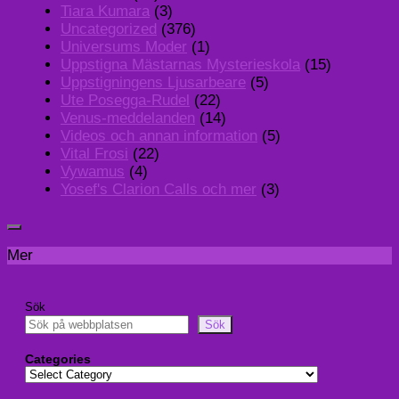
Tiara Kumara
(3)
Uncategorized
(376)
Universums Moder
(1)
Uppstigna Mästarnas Mysterieskola
(15)
Uppstigningens Ljusarbeare
(5)
Ute Posegga-Rudel
(22)
Venus-meddelanden
(14)
Videos och annan information
(5)
Vital Frosi
(22)
Vywamus
(4)
Yosef's Clarion Calls och mer
(3)
Mer
Sök
Sök
Categories