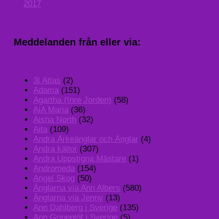
2017
Meddelanden från eller via:
3I Atlas
(2)
Adama
(151)
Agartha (Inre Jorden)
(58)
AiA Maria
(36)
Aisha North
(32)
Aita
(109)
Andra Ärkeänglar och Änglar
(4)
Andra källor
(307)
Andra Uppstigna Mästare
(1)
Andromeda
(154)
Angel Skog
(50)
Änglarna via Ann Albers
(580)
Änglarna via Jenny
(13)
Ann Dahlberg i Sverige
(135)
Ann Gripenlöf i Sverige
(5)