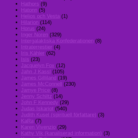
Hathors
(9)
Hatonn
(5)
Helios och Vesta
(1)
Hilarion
(114)
Horus
(24)
Inger Noren
(329)
Intergalaktiska Konfederationen
(8)
Intraterrestier
(4)
Iris Kähler
(62)
Isis
(23)
Jacquelyn Fox
(12)
Jahn J Kassl
(105)
James Gilliland
(19)
James McConnell
(230)
Jamye Price
(8)
Jenny Schiltz
(14)
John F Kennedy
(29)
Judas Iskariot
(540)
Judith Kusel (spirituell författare)
(3)
KaRa
(7)
Karen Vivenzio
(29)
Kathy Vik (kanaliserad information)
(3)