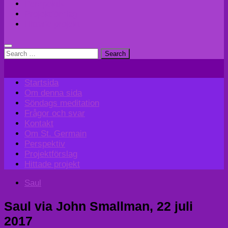
Perspektiv
Projektförslag
Hittade projekt
Search
for:
Startsida
Om denna sida
Söndags meditation
Frågor och svar
Kontakt
Om St. Germain
Perspektiv
Projektförslag
Hittade projekt
Saul
Saul via John Smallman, 22 juli
2017