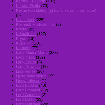
Kerstin Eriksson
(107)
Kerstin Sisilla
(70)
Keshe Foundation (ej kanaliserad information)
(3)
Kollektivet
(225)
Kosmisk Medvetenhet
(3)
Krista
(20)
Kristallriket
(127)
Kryon
(13)
Kuan Yin
(130)
Kuthumi
(77)
Lady Moder Maria
(388)
Lady Nada
(167)
Lady Portia
(3)
Lady Rowena
(18)
Lisa Renee
(20)
Ljusarbetarmöten
(37)
Ljusvärdinnan
(1)
Lord Buddha
(40)
Lord Emanuel
(12)
Lord Ganesha
(3)
Lord Lanto
(23)
Lord Maitreya
(24)