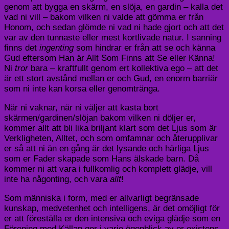
genom att bygga en skärm, en slöja, en gardin – kalla det
vad ni vill – bakom vilken ni valde att gömma er från
Honom, och sedan glömde ni vad ni hade gjort och att det
var av den tunnaste eller mest kortlivade natur. I sanning
finns det
ingenting
som hindrar er från att se och känna
Gud eftersom Han är Allt Som Finns att Se eller Känna!
Ni
tror
bara – kraftfullt genom ert kollektiva ego – att det
är ett stort avstånd mellan er och Gud, en enorm barriär
som ni inte kan korsa eller genomtränga.
När ni vaknar, när ni väljer att kasta bort
skärmen/gardinen/slöjan bakom vilken ni döljer er,
kommer allt att bli lika briljant klart som det Ljus som är
Verkligheten, Alltet, och som omfamnar och återupplivar
er så att ni än en gång är det lysande och härliga Ljus
som er Fader skapade som Hans älskade barn. Då
kommer ni att vara i fullkomlig och komplett glädje, vill
inte ha någonting, och vara
allt
!
Som människa i form, med er allvarligt begränsade
kunskap, medvetenhet och intelligens, är det omöjligt för
er att föreställa er den intensiva och eviga glädje som en
Förening med Källan ger i varje ögonblick av er existens,