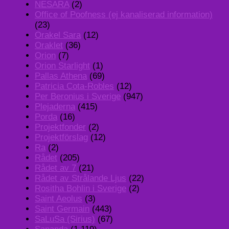
NESARA
(2)
Office of Poofness (ej kanaliserad information)
(23)
Orakel Sara
(12)
Oraklet
(36)
Orion
(7)
Orion Starlight
(1)
Pallas Athena
(69)
Patricia Cota-Robles
(12)
Per Beronius i Sverige
(947)
Plejaderna
(415)
Porda
(16)
Projektfonder
(2)
Projektförslag
(12)
Ra
(2)
Rådet
(205)
Rådet av 7
(21)
Rådet av Strålande Ljus
(22)
Rositha Bohlin i Sverige
(2)
Saint Aeolus
(3)
Saint Germain
(443)
SaLuSa (Sirius)
(67)