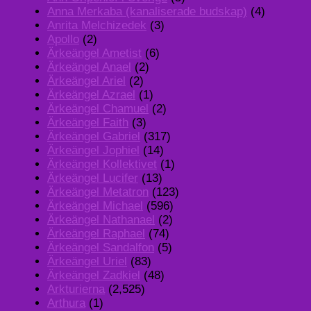
Anna Merkaba (kanaliserade budskap)
(4)
Anrita Melchizedek
(3)
Apollo
(2)
Ärkeängel Ametist
(6)
Ärkeängel Anael
(2)
Ärkeängel Ariel
(2)
Ärkeängel Azrael
(1)
Ärkeängel Chamuel
(2)
Ärkeängel Faith
(3)
Ärkeängel Gabriel
(317)
Ärkeängel Jophiel
(14)
Ärkeängel Kollektivet
(1)
Ärkeängel Lucifer
(13)
Ärkeängel Metatron
(123)
Ärkeängel Michael
(596)
Ärkeängel Nathanael
(2)
Ärkeängel Raphael
(74)
Ärkeängel Sandalfon
(5)
Ärkeängel Uriel
(83)
Ärkeängel Zadkiel
(48)
Arkturierna
(2,525)
Arthura
(1)