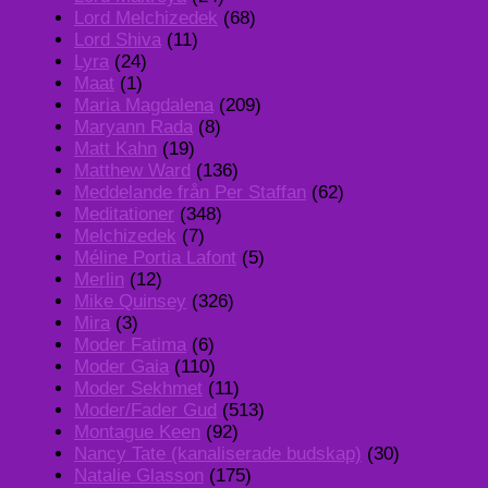
Lord Melchizedek
(68)
Lord Shiva
(11)
Lyra
(24)
Maat
(1)
Maria Magdalena
(209)
Maryann Rada
(8)
Matt Kahn
(19)
Matthew Ward
(136)
Meddelande från Per Staffan
(62)
Meditationer
(348)
Melchizedek
(7)
Méline Portia Lafont
(5)
Merlin
(12)
Mike Quinsey
(326)
Mira
(3)
Moder Fatima
(6)
Moder Gaia
(110)
Moder Sekhmet
(11)
Moder/Fader Gud
(513)
Montague Keen
(92)
Nancy Tate (kanaliserade budskap)
(30)
Natalie Glasson
(175)