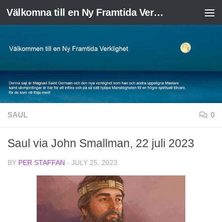
Välkomna till en Ny Framtida Verklighet
Skip to content
SAUL
0
Saul via John Smallman, 22 juli 2023
BY
PER STAFFAN
·
JULY 25, 2023