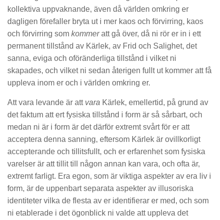
kollektiva uppvaknande, även då världen omkring er
dagligen förefaller bryta ut i mer kaos och förvirring, kaos
och förvirring som
kommer
att gå över, då ni rör er in i ett
permanent tillstånd av Kärlek, av Frid och Salighet, det
sanna, eviga och oföränderliga tillstånd i vilket ni
skapades, och vilket ni sedan återigen fullt ut kommer att få
uppleva inom er och i världen omkring er.
Att vara levande är att
vara
Kärlek, emellertid, på grund av
det faktum att ert fysiska tillstånd i form är så sårbart, och
medan ni är i form är det därför extremt svårt för er att
acceptera denna sanning, eftersom Kärlek är ovillkorligt
accepterande och tillitsfullt, och er erfarenhet som fysiska
varelser är att tillit till någon annan kan vara, och ofta är,
extremt farligt. Era egon, som är viktiga aspekter av era liv i
form, är de uppenbart separata aspekter av illusoriska
identiteter vilka de flesta av er identifierar er med, och som
ni etablerade i det ögonblick ni valde att uppleva det