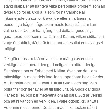
till synes osäkerhet som ni upplever, i alla fall kommer att
starkt hjälpa er att hantera vilka personliga problem som än
dyker upp för er. Och alla som för närvarande är
inkarnerade utsätts för krävande eller smärtsamma
personliga frågor, frågor som måste lösas så att ni kan
vakna upp. Och er framgång med detta är gudomligt
garanterad, eftersom ni
är
Ett med Källan, vilken stöttar er i
varje ögonblick, därför är inget annat resultat ens avlägset
möjligt.
Det gläder oss också nu att se hur många av er som
verkligen accepterar den gudomliga och oföränderliga
Sanningen om er Enhet med Källan, även om det i era
mänskliga liv mestadels inte finns uppenbara bevis för det.
Allt handlar om Tillit – total Tillit till Gud – och dagligen
börjar fler och fler av er att till fullo Lita på Guds oändliga
Kärlek till er, och blir medvetna om att bara Gud är Verklig
och att ni var och en verkligen, i varje ögonblick, är Ett i
Förening med Henne. Detta är magnifika tecken på ert