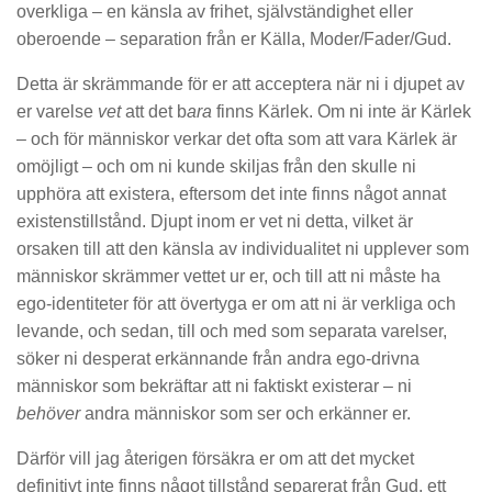
overkliga – en känsla av frihet, självständighet eller
oberoende – separation från er Källa, Moder/Fader/Gud.
Detta är skrämmande för er att acceptera när ni i djupet av
er varelse
vet
att det b
ara
finns Kärlek. Om ni inte är Kärlek
– och för människor verkar det ofta som att vara Kärlek är
omöjligt – och om ni kunde skiljas från den skulle ni
upphöra att existera, eftersom det inte finns något annat
existenstillstånd. Djupt inom er vet ni detta, vilket är
orsaken till att den känsla av individualitet ni upplever som
människor skrämmer vettet ur er, och till att ni måste ha
ego-identiteter för att övertyga er om att ni är verkliga och
levande, och sedan, till och med som separata varelser,
söker ni desperat erkännande från andra ego-drivna
människor som bekräftar att ni faktiskt existerar – ni
behöver
andra människor som ser och erkänner er.
Därför vill jag återigen försäkra er om att det mycket
definitivt inte finns något tillstånd separerat från Gud, ett