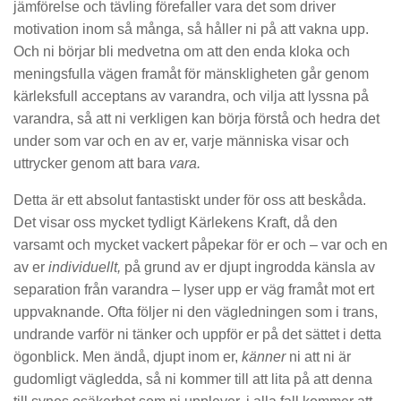
jämförelse och tävling förefaller vara det som driver
motivation inom så många, så håller ni på att vakna upp.
Och ni börjar bli medvetna om att den enda kloka och
meningsfulla vägen framåt för mänskligheten går genom
kärleksfull acceptans av varandra, och vilja att lyssna på
varandra, så att ni verkligen kan börja förstå och hedra det
under som var och en av er, varje människa visar och
uttrycker genom att bara
vara.
Detta är ett absolut fantastiskt under för oss att beskåda.
Det visar oss mycket tydligt Kärlekens Kraft, då den
varsamt och mycket vackert påpekar för er och – var och en
av er
individuellt,
på grund av er djupt ingrodda känsla av
separation från varandra – lyser upp er väg framåt mot ert
uppvaknande. Ofta följer ni den vägledningen som i trans,
undrande varför ni tänker och uppför er på det sättet i detta
ögonblick. Men ändå, djupt inom er,
känner
ni att ni är
gudomligt vägledda, så ni kommer till att lita på att denna