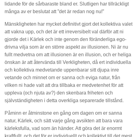
lidande för de sårbaraste bland er. Slutligen har tillräckligt
många av er beslutat att ”det är redan nog nu!”
Mänskligheten har mycket definitivt gjort det kollektiva valet
att vakna upp, och det är ett irreversibelt val därför att ni
gjorde det i Kärlek och inte genom den föränderliga ego-
drivna vilja som är en större aspekt av illusionen. Ni är nu
fullt medvetna om att illusionen är en illusion, och er heliga
önskan är att återvända till Verkligheten, då ert individuella
och kollektiva medvetande uppenbarar sitt djupa inre
vetande och minnet om er sanna och eviga natur, från
vilken ni hade valt att dra tillbaka er medvetenhet för att
uppleva (och njuta av?) den skenbara friheten och
självständigheten i detta overkliga separerade tillstånd.
Påminn er åtminstone en gång om dagen om er sanna
natur, Kärlek, och sätt varje gång avsikten att bara vara
kärleksfulla, vad som än händer. Att göra det är enormt
kraftfullt, och det för er individuellt och kollektivt till det mest