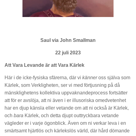
Saul via John Smallman
22 juli 2023
Att Vara Levande är att Vara Kärlek
Här i de icke-fysiska sfärerna, där vi
känner
oss själva som
Kärlek, som Verkligheten, ser vi med förtjusning på då
mänsklighetens kollektiva uppvaknandeprocess fortsätter
att för er avslöja, att ni även i er illusoriska omedvetenhet
har en djup känsla eller vetande om att ni också är Kärlek,
och
bara
Kärlek, och detta djupt outtryckbara vetande
vägleder er i varje ögonblick. Även om ni verkar leva i en
smärtsamt hjärtlös och kärlekslös värld, där hård dömande