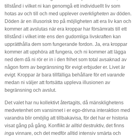
tillstånd i vilket ni kan genomgå ett individuellt liv som
hotas av och till och med upplever
overkligheten
av döden.
Döden är en illusorisk tro på möjligheten att era liv kan och
kommer att avslutas när era kroppar har försämrats till ett
tillstånd i vilket inte ens den gudomliga livskraften kan
upprätthålla dem som fungerande fordon. Ja, era kroppar
kommer att upphöra att fungera, och ni kommer att lägga
ned dem då ni rör er in i den frihet som total avsaknad av
någon form av begränsning för evigt erbjuder er. Livet är
evigt.
Kroppar är bara tillfälliga behållare för ert
varande
medan ni väljer att fortsätta uppleva illusionen av
begränsning och avslut.
Det valet har nu kollektivt återtagits, då mänsklighetens
medvetenhet om vansinnet i er ego-drivna interaktion med
varandra blir omöjlig att tillbakavisa, för det har er historia
visat gång på gång. Konflikt är
alltid
destruktiv, det finns
inga
vinnare, och det medför alltid intensiv smärta och