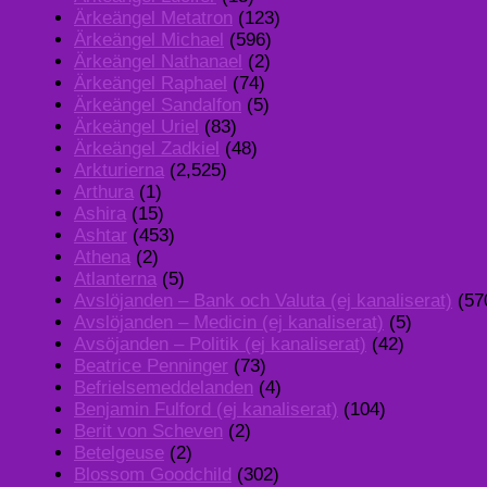
Ärkeängel Metatron
(123)
Ärkeängel Michael
(596)
Ärkeängel Nathanael
(2)
Ärkeängel Raphael
(74)
Ärkeängel Sandalfon
(5)
Ärkeängel Uriel
(83)
Ärkeängel Zadkiel
(48)
Arkturierna
(2,525)
Arthura
(1)
Ashira
(15)
Ashtar
(453)
Athena
(2)
Atlanterna
(5)
Avslöjanden – Bank och Valuta (ej kanaliserat)
(57
Avslöjanden – Medicin (ej kanaliserat)
(5)
Avsöjanden – Politik (ej kanaliserat)
(42)
Beatrice Penninger
(73)
Befrielsemeddelanden
(4)
Benjamin Fulford (ej kanaliserat)
(104)
Berit von Scheven
(2)
Betelgeuse
(2)
Blossom Goodchild
(302)