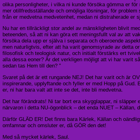
olika personligheter, i vilka ni kunde försöka gömma er för
mer otillfredsställande och omöjliga lösningar, för proble
från er medvetna medvetenhet, medan ni distraherade er sj
Nu har en tillräckligt stor andel av mänskligheten blivit me
beteenden, så att ni kan göra ett meningsfullt val av att vak
försöka dela upp er själva i separata och oberoende aspekt
men naturligtvis, efter att ha varit genomsyrade av detta o
filosofisk och teologisk natur, och initialt förstärks ert tviv
alla dessa eoner? Är det verkligen möjligt att vi har varit 
sedan tas Hem till den? ”
Svaret på det är ett rungande NEJ! Det har varit och är OV
inspirerande, upplyftande och fyller er med Hopp på Gud. Ett 
er, ni har bara valt att inte se det, inte bli medvetna.
Det har förändrats! Ni tar bort era skygglappar, ni släpper
närvaron i detta NU-ögonblick – det enda NUET – Källan, där 
Därför GLÄD ER! Det finns bara Kärlek, Källan och oändligt e
omfamnar och omsluter er, då GÖR den det!
Med så mycket kärlek, Saul.