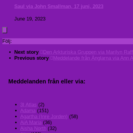
Saul via John Smallman, 17 juni, 2023
June 19, 2023
Följ:
Next story
Den Arkturiska Gruppen via Marilyn Raf
Previous story
Meddelande från Änglarna via Ann 
Meddelanden från eller via:
3I Atlas
(2)
Adama
(151)
Agartha (Inre Jorden)
(58)
AiA Maria
(36)
Aisha North
(32)