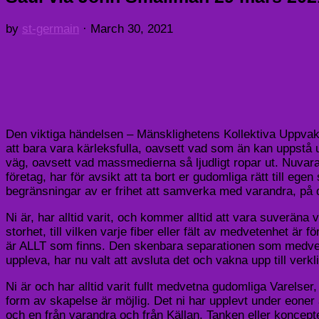
by
st-germain
·
March 30, 2021
Den viktiga händelsen – Mänsklighetens Kollektiva Uppvaknan
att bara vara kärleksfulla, oavsett vad som än kan uppstå un
väg, oavsett vad massmedierna så ljudligt ropar ut. Nuva
företag, har för avsikt att ta bort er gudomliga rätt till ege
begränsningar av er frihet att samverka med varandra, på de
Ni är, har alltid varit, och kommer alltid att vara suveräna
storhet, till vilken varje fiber eller fält av medvetenhet
är ALLT som finns. Den skenbara separationen som medvetand
uppleva, har nu valt att avsluta det och vakna upp till verkl
Ni är och har alltid varit fullt medvetna gudomliga Varelse
form av skapelse är möjlig. Det ni har upplevt under eoner 
och en från varandra och från Källan. Tanken eller koncepte