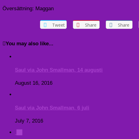
Översättning: Maggan
Tweet
Share
Share
You may also like...
Saul via John Smallman, 14 augusti
August 16, 2016
Saul via John Smallman, 6 juli
July 7, 2016
0