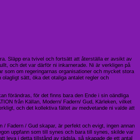
 Släpp era tvivel och fortsätt att återställa er avsikt av
llt, och det var därför ni inkarnerade. Ni är verkligen på
kar som om regeringarnas organisationer och mycket stora
 olagligt sätt, öka det otaliga antalet regler och
 kan förändras, för det finns bara den Ende i sin oändliga
RATION från Källan, Modern/ Fadern/ Gud, Kärleken, vilket
ligt, och det kollektiva fältet av medvetande ni valde att
rn / Fadern / Gud skapar, är perfekt och evigt, ingen annan
gon uppfann som till synes och bara till synes, skilde var
 leva i detta tillstånd av rädsla, så skapade de ett antal