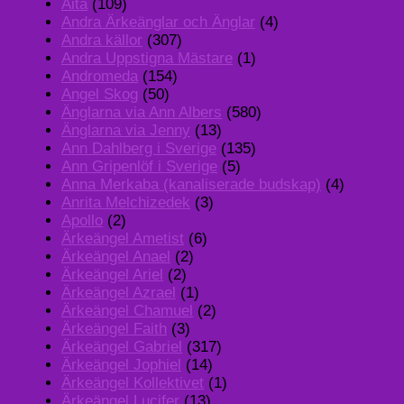
Aita
(109)
Andra Ärkeänglar och Änglar
(4)
Andra källor
(307)
Andra Uppstigna Mästare
(1)
Andromeda
(154)
Angel Skog
(50)
Änglarna via Ann Albers
(580)
Änglarna via Jenny
(13)
Ann Dahlberg i Sverige
(135)
Ann Gripenlöf i Sverige
(5)
Anna Merkaba (kanaliserade budskap)
(4)
Anrita Melchizedek
(3)
Apollo
(2)
Ärkeängel Ametist
(6)
Ärkeängel Anael
(2)
Ärkeängel Ariel
(2)
Ärkeängel Azrael
(1)
Ärkeängel Chamuel
(2)
Ärkeängel Faith
(3)
Ärkeängel Gabriel
(317)
Ärkeängel Jophiel
(14)
Ärkeängel Kollektivet
(1)
Ärkeängel Lucifer
(13)