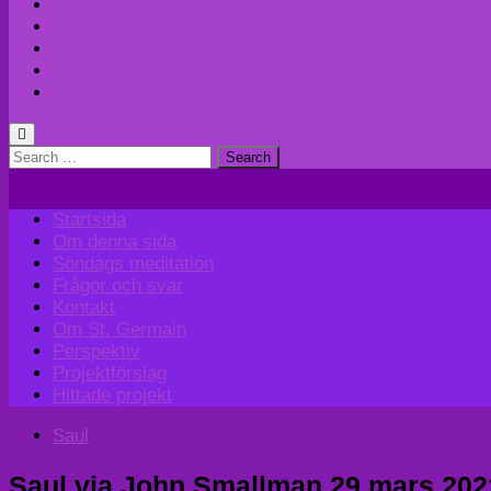
Kontakt
Om St. Germain
Perspektiv
Projektförslag
Hittade projekt
Search
for:
Startsida
Om denna sida
Söndags meditation
Frågor och svar
Kontakt
Om St. Germain
Perspektiv
Projektförslag
Hittade projekt
Saul
Saul via John Smallman 29 mars 202