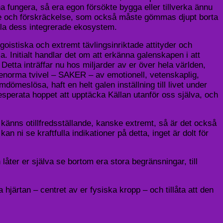
na fungera, så era egon försökte bygga eller tillverka ännu
ande och förskräckelse, som också måste gömmas djupt borta
ela dess integrerade ekosystem.
egoistiska och extremt tävlingsinriktade attityder och
a. Initialt handlar det om att erkänna galenskapen i att
tta inträffar nu hos miljarder av er över hela världen,
r enorma tvivel – SAKER – av emotionell, vetenskaplig,
 omdömeslösa, haft en helt galen inställning till livet under
 desperata hoppet att upptäcka Källan utanför oss själva, och
känns otillfredsställande, kanske extremt, så är det också
n ni se kraftfulla indikationer på detta, inget är dolt för
låter er själva se bortom era stora begränsningar, till
 hjärtan – centret av er fysiska kropp – och tillåta att den