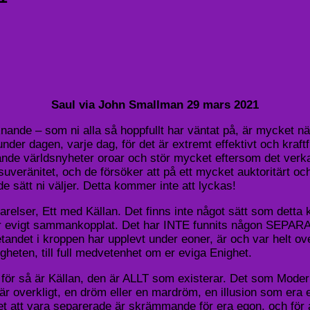
Saul via John Smallman 29 mars 2021
de – som ni alla så hoppfullt har väntat på, är mycket nära.
der dagen, varje dag, för det är extremt effektivt och kraftfu
rande världsnyheter oroar och stör mycket eftersom det ver
n suveränitet, och de försöker att på ett mycket auktoritärt och
 sätt ni väljer. Detta kommer inte att lyckas!
 varelser, Ett med Källan. Det finns inte något sätt som detta
 är för evigt sammankopplat. Det har INTE funnits någon SEPA
et i kroppen har upplevt under eoner, är och var helt overk
igheten, till full medvetenhet om er eviga Enighet.
r, för så är Källan, den är ALLT som existerar. Det som Mode
är overkligt, en dröm eller en mardröm, en illusion som era e
t att vara separerade är skrämmande för era egon, och för att