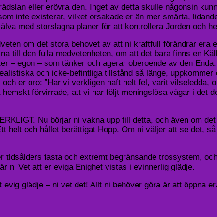
 rädslan eller erövra den. Inget av detta skulle någonsin kun
m som inte existerar, vilket orsakade er än mer smärta, lid
älva med storslagna planer för att kontrollera Jorden och h
dveten om det stora behovet av att ni kraftfull förändrar era 
na till den fulla medvetenheten, om att det bara finns en Käll
er – egon – som tänker och agerar oberoende av den Enda. De
realistiska och icke-befintliga tillstånd så länge, uppkomme
el och er oro: ”Har vi verkligen haft helt fel, varit vilseledda,
så hemskt förvirrade, att vi har följt meningslösa vägar i det
ERKLIGT. Nu börjar ni vakna upp till detta, och även om det 
helt och hållet berättigat Hopp. Om ni väljer att se det, så ka
 er tidsålders fasta och extremt begränsande trossystem, och 
ni Vet att er eviga Enighet vistas i evinnerlig glädje.
vig glädje – ni vet det! Allt ni behöver göra är att öppna era