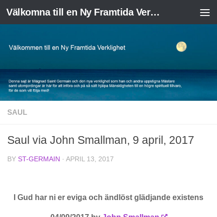
Välkomna till en Ny Framtida Verklighet
Skip to content
SAUL
Saul via John Smallman, 9 april, 2017
BY
ST-GERMAIN
·
APRIL 13, 2017
I Gud har ni er eviga och ändlöst glädjande existens