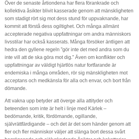
Över de senaste årtiondena har flera förankrade och
kollektiva åsikter blivit kasserade genom att mänskligheten
som stadigt rört sig mot dess stund för uppvaknande, har
kommit att förstå dess ogiltighet. Och många allmänt
accepterade negativa uppfattningar om andra människors
livsstilar har också kasserats. Många försöker äntligen att
hedra den gyllene regeln ”gör inte det med andra som du
inte vill att de ska göra mot dig.” Även om konflikter och
uppfattningar av väldigt hjärtlös natur fortfarande är
endemiska i många områden, rör sig mänskligheten mot
acceptans och medkänsla för alla och envar, och bort från
dömande.
Att vakna upp betyder att överge alla attityder och
beteenden som inte är helt i linje med Kärlek –
bedömande, kritik, fördömande, ogillande,
självrättfärdigande – och det är det som händer genom att
fler och fler människor väljer att slänga bort dessa svårt