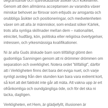
begränsande och självskadande åsikter och koketterier.
Genom att den allmänna acceptansen av varandra växer
minskar behovet av försvar som erbjuds av arroganta och
orubbliga åsikter och positioneringar, och medvetenheten
växer om att alla är människor, som endast söker Kärlek,
trots alla synliga skillnader mellan dem – nationalitet,
etnicitet, hudfärg, kön, politiska eller religiösa övertygelser,
intressen, och yrkesmässiga kvalifikationer.
Ni är
alla
Guds älskade barn som tillfälligt glömt den
gudomliga Sanningen genom att ni drömmer drömmen om
separation och overklighet. Notera ordet ”tillfälligt”, därför
att i Verkligheten finns det bara det eviga nuet, och varje
synligt avsteg från den stunden kan bara vara extremt kort,
så kort att det faktiskt inte går att mäta. Att vakna upp är ert
ofrånkomliga och oundgängliga öde, och för det ska ni
tacka, dagligen.
Verkligheten, ert Hem, är glädjefyllt, illusionen är