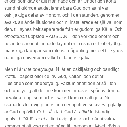
er och som gav er allt Han hade och är. Under den korta
stund ni glömde att det fanns bara Gud och att ni var
oskiljaktiga delar av Honom, och i den stunden, genom er
avsikt, anlände illusionen och ni installerade er själva inom
den, till synes helt separerade från er gudomliga Källa. Och
omedelbart
uppstod RÄDSLAN – den verkade enorm och
hotande därför att ni hade krympt er in i små och obetydliga
mänskliga kroppar som inte var någonting mot det till synes
oändliga universum i vilket ni fann er själva.
Men ni är
inte obetydliga
! Ni är en oskiljaktig och oändligt
kraftfull aspekt eller del av Gud, Källan, och det är
illusionen som är obetydlig. Faktum är att den är så liten
och obetydlig att det inte kommer finnas ett spår av den när
ni vaknar upp, som ni helt säkert kommer att göra. Ni
skapades för evig glädje, och i er upplevelse av evig glädje
är Gud uppfylld. Och, så klart, Gud är
alltid
fullständigt
uppfylld. Därför
är ni
alltid i evig glädje, och när ni vaknar
kommer ni att
veta
det en gång till, genom att tvivel, rädsla,