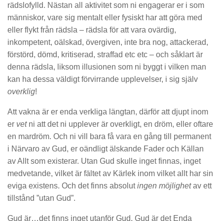
rädslofylld. Nästan all aktivitet som ni engagerar er i som
människor, vare sig mentalt eller fysiskt har att göra med
eller flykt från rädsla – rädsla för att vara ovärdig,
inkompetent, oälskad, övergiven, inte bra nog, attackerad,
förstörd, dömd, kritiserad, straffad etc etc – och såklart är
denna rädsla, liksom illusionen som ni byggt i vilken man
kan ha dessa väldigt förvirrande upplevelser, i sig själv
overklig
!
Att vakna är er enda verkliga längtan, därför att djupt inom
er
vet
ni att det ni upplever är overkligt, en dröm, eller oftare
en mardröm. Och ni vill bara få vara en gång till permanent
i Närvaro av Gud, er oändligt älskande Fader och Källan
av Allt som existerar. Utan Gud skulle inget finnas, inget
medvetande, vilket är fältet av Kärlek inom vilket allt har sin
eviga existens. Och det finns absolut
ingen möjlighet
av ett
tillstånd ”utan Gud”.
Gud är…det finns inget utanför Gud, Gud är det Enda