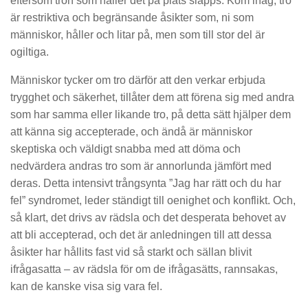
eftersom tron som håller det på plats släpps. Kom ihåg, tro
är restriktiva och begränsande åsikter som, ni som
människor, håller och litar på, men som till stor del är
ogiltiga.
Människor tycker om tro därför att den verkar erbjuda
trygghet och säkerhet, tillåter dem att förena sig med andra
som har samma eller likande tro, på detta sätt hjälper dem
att känna sig accepterade, och ändå är människor
skeptiska och väldigt snabba med att döma och
nedvärdera andras tro som är annorlunda jämfört med
deras. Detta intensivt trångsynta ”Jag har rätt och du har
fel” syndromet, leder ständigt till oenighet och konflikt. Och,
så klart, det drivs av rädsla och det desperata behovet av
att bli accepterad, och det är anledningen till att dessa
åsikter har hållits fast vid så starkt och sällan blivit
ifrågasatta – av rädsla för om de ifrågasätts, rannsakas,
kan de kanske visa sig vara fel.