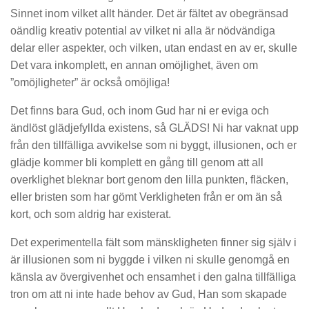
Sinnet inom vilket allt händer. Det är fältet av obegränsad
oändlig kreativ potential av vilket ni alla är nödvändiga
delar eller aspekter, och vilken, utan endast en av er, skulle
Det vara inkomplett, en annan omöjlighet, även om
”omöjligheter” är också omöjliga!
Det finns bara Gud, och inom Gud har ni er eviga och
ändlöst glädjefyllda existens, så GLÄDS! Ni har vaknat upp
från den tillfälliga avvikelse som ni byggt, illusionen, och er
glädje kommer bli komplett en gång till genom att all
overklighet bleknar bort genom den lilla punkten, fläcken,
eller bristen som har gömt Verkligheten från er om än så
kort, och som aldrig har existerat.
Det experimentella fält som mänskligheten finner sig själv i
är illusionen som ni byggde i vilken ni skulle genomgå en
känsla av övergivenhet och ensamhet i den galna tillfälliga
tron om att ni inte hade behov av Gud, Han som skapade