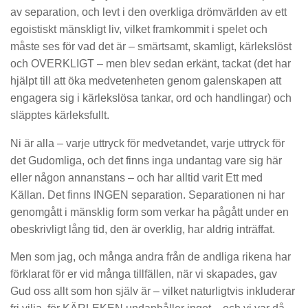
av separation, och levt i den overkliga drömvärlden av ett
egoistiskt mänskligt liv, vilket framkommit i spelet och
måste ses för vad det är – smärtsamt, skamligt, kärlekslöst
och OVERKLIGT – men blev sedan erkänt, tackat (det har
hjälpt till att öka medvetenheten genom galenskapen att
engagera sig i kärlekslösa tankar, ord och handlingar) och
släpptes kärleksfullt.
Ni är alla – varje uttryck för medvetandet, varje uttryck för
det Gudomliga, och det finns inga undantag vare sig här
eller någon annanstans – och har alltid varit Ett med
Källan. Det finns INGEN separation. Separationen ni har
genomgått i mänsklig form som verkar ha pågått under en
obeskrivligt lång tid, den är overklig, har aldrig inträffat.
Men som jag, och många andra från de andliga rikena har
förklarat för er vid många tillfällen, när vi skapades, gav
Gud oss ​​allt som hon själv är – vilket naturligtvis inkluderar