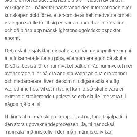
verkligen är – håller för närvarande den informationen eller
kunskapen dold för er, eftersom de är helt medvetna om att
era egon skulle ta till sig en sådan underbar information,
och då blåsa upp mänsklighetens egoistiska aspekter
enormt.
Detta skulle självklart distrahera er från de uppgifter som ni
alla inkarnerade för att göra, eftersom era egon då skulle
försöka bevisa för er hur mycket bättre ni är, hur mycket mer
avancerade ni är på era andliga vägar än alla era vänner
och medarbetare, även de som ni tidigare sökt andlig
vägledning hos, vilket ni tydligt kan förstå skulle vara en
extremt distraherande upplevelse och skulle inte vara till
någon hjälp alls!
Ni finns alla i mänskliga kroppar just nu, för att hjälpa till i
den stora uppvaknandeprocessen. Ja, ni har också
“normala” människoliv, i den mån människoliv kan