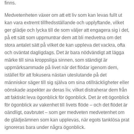
finns.
Medvetenheten växer om att ett liv som kan levas fullt ut
kan vara extremt tillfredsställande och upplyftande, vilket
ger glädje och lycka till de som väljer att engagera sig i det,
på ett sätt som uppmuntrar dem att bli medvetna om det
stora antalet sätt på vilket de kan uppleva det vackra, ofta
och oväntat dagligdags. Det är bara nödvändigt att lägga
märke till sina kroppsliga sinnen, som ständigt är
uppmärksammade på livet när det flödar igenom dem,
istället för att fokusera nästan uteslutande på det
människor säger till sig själva om sina otillräckligheter eller
oönskade aspekter av deras liv, vilket distraherar dem från
att faktiskt leva ögonblick för ögonblick. Det är ett ögonblick
för ögonblick av vakenhet till livets flöde – och det flödet är
oändligt, oavbrutet – som ger medveten medvetenhet om
de glädjeämnen som kan upplevas, när egots tanklösa prat
ignoreras bara under några ögonblick.