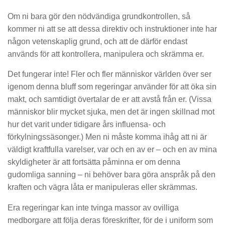
Om ni bara gör den nödvändiga grundkontrollen, så
kommer ni att se att dessa direktiv och instruktioner inte har
någon vetenskaplig grund, och att de därför endast
används för att kontrollera, manipulera och skrämma er.
Det fungerar inte! Fler och fler människor världen över ser
igenom denna bluff som regeringar använder för att öka sin
makt, och samtidigt övertalar de er att avstå från er. (Vissa
människor blir mycket sjuka, men det är ingen skillnad mot
hur det varit under tidigare års influensa- och
förkylningssäsonger.) Men ni måste komma ihåg att ni är
väldigt kraftfulla varelser, var och en av er – och en av mina
skyldigheter är att fortsätta påminna er om denna
gudomliga sanning – ni behöver bara göra anspråk på den
kraften och vägra låta er manipuleras eller skrämmas.
Era regeringar kan inte tvinga massor av ovilliga
medborgare att följa deras föreskrifter, för de i uniform som