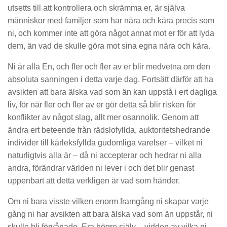
utsetts till att kontrollera och skrämma er, är själva
människor med familjer som har nära och kära precis som
ni, och kommer inte att göra något annat mot er för att lyda
dem, än vad de skulle göra mot sina egna nära och kära.
Ni är alla En, och fler och fler av er blir medvetna om den
absoluta sanningen i detta varje dag. Fortsätt därför att ha
avsikten att bara älska vad som än kan uppstå i ert dagliga
liv, för när fler och fler av er gör detta så blir risken för
konflikter av något slag, allt mer osannolik. Genom att
ändra ert beteende från rädslofyllda, auktoritetshedrande
individer till kärleksfyllda gudomliga varelser – vilket ni
naturligtvis alla är – då ni accepterar och hedrar ni alla
andra, förändrar världen ni lever i och det blir genast
uppenbart att detta verkligen är vad som händer.
Om ni bara visste vilken enorm framgång ni skapar varje
gång ni har avsikten att bara älska vad som än uppstår, ni
skulle bli förvånade. Era högre själv – vidden av vilka ni