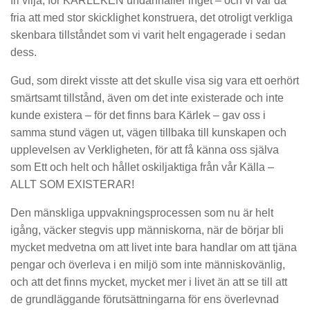
fri vilja, för KÄRLEKEN undanhåller inget – och vi var då
fria att med stor skicklighet konstruera, det otroligt verkliga
skenbara tillståndet som vi varit helt engagerade i sedan
dess.
Gud, som direkt visste att det skulle visa sig vara ett oerhört
smärtsamt tillstånd, även om det inte existerade och inte
kunde existera – för det finns bara Kärlek – gav oss i
samma stund vägen ut, vägen tillbaka till kunskapen och
upplevelsen av Verkligheten, för att få känna oss själva
som Ett och helt och hållet oskiljaktiga från vår Källa –
ALLT SOM EXISTERAR!
Den mänskliga uppvakningsprocessen som nu är helt
igång, väcker stegvis upp människorna, när de börjar bli
mycket medvetna om att livet inte bara handlar om att tjäna
pengar och överleva i en miljö som inte människovänlig,
och att det finns mycket, mycket mer i livet än att se till att
de grundläggande förutsättningarna för ens överlevnad