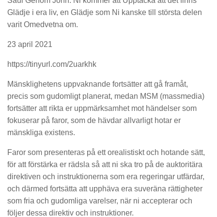
Saul Genom John: Ni kommer att Upptäcka att det finns
Glädje i era liv, en Glädje som Ni kanske till största delen
varit Omedvetna om.
23 april 2021
https://tinyurl.com/2uarkhk
Mänsklighetens uppvaknande fortsätter att gå framåt,
precis som gudomligt planerat, medan MSM (massmedia)
fortsätter att rikta er uppmärksamhet mot händelser som
fokuserar på faror, som de hävdar allvarligt hotar er
mänskliga existens.
Faror som presenteras på ett orealistiskt och hotande sätt,
för att förstärka er rädsla så att ni ska tro på de auktoritära
direktiven och instruktionerna som era regeringar utfärdar,
och därmed fortsätta att upphäva era suveräna rättigheter
som fria och gudomliga varelser, när ni accepterar och
följer dessa direktiv och instruktioner.