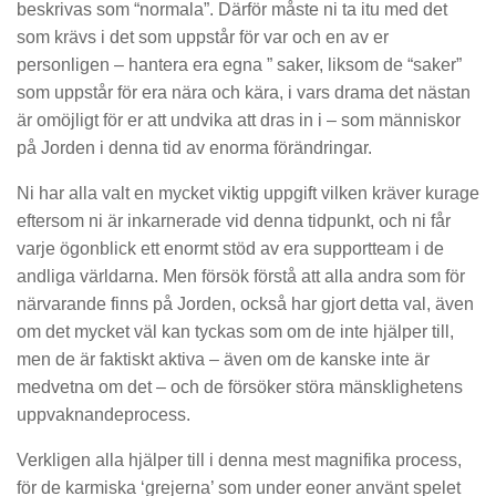
beskrivas som “normala”. Därför måste ni ta itu med det
som krävs i det som uppstår för var och en av er
personligen – hantera era egna ” saker, liksom de “saker”
som uppstår för era nära och kära, i vars drama det nästan
är omöjligt för er att undvika att dras in i – som människor
på Jorden i denna tid av enorma förändringar.
Ni har alla valt en mycket viktig uppgift vilken kräver kurage
eftersom ni är inkarnerade vid denna tidpunkt, och ni får
varje ögonblick ett enormt stöd av era supportteam i de
andliga världarna. Men försök förstå att alla andra som för
närvarande finns på Jorden, också har gjort detta val, även
om det mycket väl kan tyckas som om de inte hjälper till,
men de är faktiskt aktiva – även om de kanske inte är
medvetna om det – och de försöker störa mänsklighetens
uppvaknandeprocess.
Verkligen alla hjälper till i denna mest magnifika process,
för de karmiska ‘grejerna’ som under eoner använt spelet