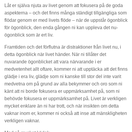
Låt er själva njuta av livet genom att fokusera på de goda
aspekterna – och det finns många ständigt tillgängliga som
flödar genom er med livets flöde – när de uppstår ögonblick
för ögonblick, den enda gången ni kan uppleva det nu-
ögonblick som är ert liv.
Framtiden och det förflutna är distraktioner från livet nu, i
detta ögonblick när livet händer. När ni tillåter det
nuvarande ögonblicket att vara närvarande i er
medvetenhet allt oftare, kommer ni att upptäcka att det finns
glädje i era liv, glädje som ni kanske till stor del inte varit
medvetna om på grund av alla bekymmer och oro som ni
känt att ni borde fokusera er uppmärksamhet på, som ni
behövde fokusera er uppmärksamhet på. Livet är verkligen
mycket enklare än ni har trott, och när insikten om detta
vaknar inom er, kommer ni också att inse att mänskligheten
verkligen vaknar.