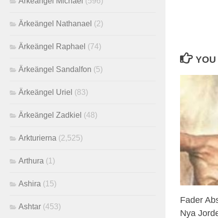
Ärkeängel Michael
(596)
Ärkeängel Nathanael
(2)
Ärkeängel Raphael
(74)
YOU 
Ärkeängel Sandalfon
(5)
Ärkeängel Uriel
(83)
Ärkeängel Zadkiel
(48)
Arkturierna
(2,525)
Arthura
(1)
Ashira
(15)
Fader Abs
Ashtar
(453)
Nya Jord