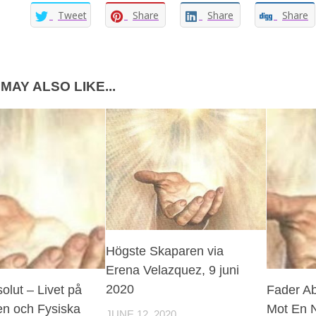
Tweet
Share
Share
Share
MAY ALSO LIKE...
Högste Skaparen via
Erena Velazquez, 9 juni
2020
olut – Livet på
Fader Ab
en och Fysiska
Mot En N
JUNE 12, 2020