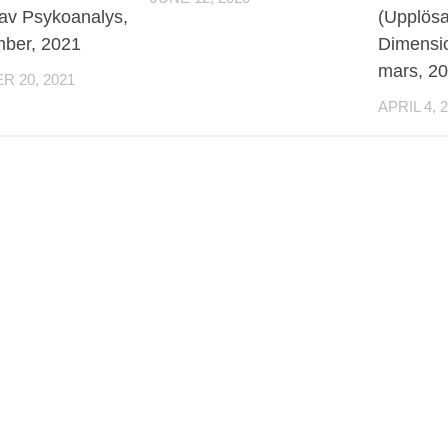
av Psykoanalys,
(Upplösa
mber, 2021
Dimensio
mars, 2
 20, 2021
APRIL 4, 