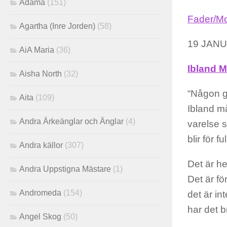
Adama
(151)
Fader/Mo
Agartha (Inre Jorden)
(58)
19 JANU
AiA Maria
(36)
Ibland 
Aisha North
(32)
“Någon gå
Aita
(109)
Ibland m
Andra Ärkeänglar och Änglar
(4)
varelse s
blir för f
Andra källor
(307)
Det är he
Andra Uppstigna Mästare
(1)
Det är fö
Andromeda
(154)
det är int
har det b
Angel Skog
(50)