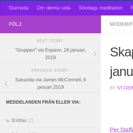
Startsida
Om denna sida
Söndags meditation
F
MODER/F
FÖLJ:
NEXT STORY
Skap
”Gruppen” via Espavo, 18 januari,
2019
janu
PREVIOUS STORY
Sananda via James McConnell, 6
januari 2019
BY
ST-GE
MEDDELANDEN FRÅN ELLER VIA:
3I Atlas
(2)
Per Staf