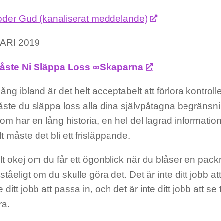
der Gud (kanaliserat meddelande)
ARI 2019
Måste Ni Släppa Loss ∞Skaparna
ng ibland är det helt acceptabelt att förlora kontrolle
åste du släppa loss alla dina självpåtagna begränsni
om har en lång historia, en hel del lagrad information
ullt måste det bli ett frisläppande.
lt okej om du får ett ögonblick när du blåser en pack
rståeligt om du skulle göra det. Det är inte ditt jobb at
e ditt jobb att passa in, och det är inte ditt jobb att se t
ra.