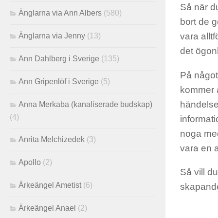
Så när du
Änglarna via Ann Albers
(580)
bort de 
vara allt
Änglarna via Jenny
(13)
det ögonb
Ann Dahlberg i Sverige
(135)
På något
Ann Gripenlöf i Sverige
(5)
kommer at
händelse
Anna Merkaba (kanaliserade budskap)
(4)
informati
noga med 
Anrita Melchizedek
(3)
vara en 
Apollo
(2)
Så vill du
Ärkeängel Ametist
(6)
skapandet
Ärkeängel Anael
(2)