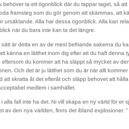
 behöver ta ett ögonblick där du tappar taget, så att 
goda framsteg som du gör genom att skämmas, att kä
för ursäktande. Alla har dessa ögonblick. Alla kan relat
lick när du bara inte kan ta det längre.
 sätt är detta en av de mest befriande sakerna du k
t känna en lätthet inom dig efter att du haft denna t
 eftersom du kommer att ha släppt så mycket av de
onen. Och det är ju lätthet som du är när allt komme
att skratta åt det efteråt och släpp behovet att hålla a
acceptabel medlem i samhället.
 i alla fall inte ha det. Ni vill skapa en ny värld för er s
 av den nya världen, finns det ibland explosioner. ”