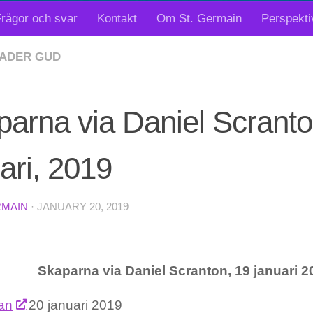
rågor och svar
Kontakt
Om St. Germain
Perspekti
ADER GUD
arna via Daniel Scranto
ari, 2019
RMAIN
·
JANUARY 20, 2019
Skaparna via Daniel Scranton, 19 januari 2
fan
20 januari 2019