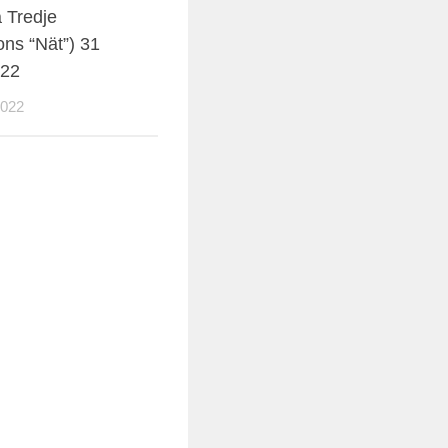
 Tredje
ns “Nät”) 31
022
2022