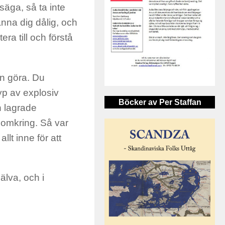
säga, så ta inte
nna dig dålig, och
era till och förstå
an göra. Du
yp av explosiv
Böcker av Per Staffan
n lagrade
r omkring. Så var
llt inne för att
jälva, och i