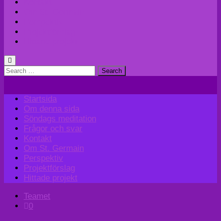
Kontakt
Om St. Germain
Perspektiv
Projektförslag
Hittade projekt
Search
for:
Startsida
Om denna sida
Söndags meditation
Frågor och svar
Kontakt
Om St. Germain
Perspektiv
Projektförslag
Hittade projekt
Teamet
0