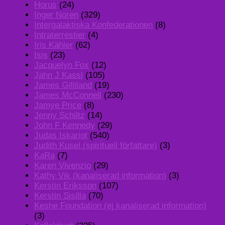
Horus
(24)
Inger Noren
(329)
Intergalaktiska Konfederationen
(8)
Intraterrestier
(4)
Iris Kähler
(62)
Isis
(23)
Jacquelyn Fox
(12)
Jahn J Kassl
(105)
James Gilliland
(19)
James McConnell
(230)
Jamye Price
(8)
Jenny Schiltz
(14)
John F Kennedy
(29)
Judas Iskariot
(540)
Judith Kusel (spirituell författare)
(3)
KaRa
(7)
Karen Vivenzio
(29)
Kathy Vik (kanaliserad information)
(3)
Kerstin Eriksson
(107)
Kerstin Sisilla
(70)
Keshe Foundation (ej kanaliserad information)
(3)