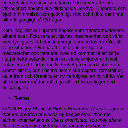
energetiska övningar som kan och kommer att skifta
vibrationer; använd alla tillgängliga verktyg. Engagera och
bjud in himmelskt och gudomligt stöd och hjälp, det finns
alltid tillgängligt på förfrågan.
Kom ihåg, det är i hjärtats bägare som transformationens
alkemi sker. Fokusera ert hjärtas medvetenhet och sänd
med tydlig avsikt helande energi, som en laserstråle, till
varje situation. Öva på att ansluta till ert hjärtas
medvetenhet och vetande; över tid kommer ni att börja
lita på detta vetande, innan ert sinne erbjuder er tvivel.
Fokusera ert hjärtas medvetenhet på en verklighet som
stöttar allt liv, och i denna alkemiska bägare, föreställ er,
kalla fram och förankra en ny verklighet, en ny värld. Vet
att ni är över måttan mäktiga när ert fokus ligger i ert
heliga hjärta.
Teamet
©2024 Peggy Black All Rights Reserved. Notice is given
that the creation of videos by people other than the
author, channel and scribe is prohibited. You may share
this message and distribute as long as nothing is