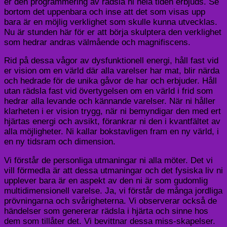
er den programmering av rädsla ni hela tiden erbjuds. Se
bortom det uppenbara och inse att det som visas upp
bara är en möjlig verklighet som skulle kunna utvecklas.
Nu är stunden här för er att börja skulptera den verklighet
som hedrar andras välmående och magnifiscens.
Rid på dessa vågor av dysfunktionell energi, håll fast vid
er vision om en värld där alla varelser har mat, blir närda
och hedrade för de unika gåvor de har och erbjuder. Håll
utan rädsla fast vid övertygelsen om en värld i frid som
hedrar alla levande och kännande varelser. När ni håller
klarheten i er vision trygg, när ni bemyndigar den med ert
hjärtas energi och avsikt, förankrar ni den i kvantfältet av
alla möjligheter. Ni kallar bokstavligen fram en ny värld, i
en ny tidsram och dimension.
Vi förstår de personliga utmaningar ni alla möter. Det vi
vill förmedla är att dessa utmaningar och det fysiska liv ni
upplever bara är en aspekt av den ni är som gudomlig
multidimensionell varelse. Ja, vi förstår de många jordliga
prövningarna och svårigheterna. Vi observerar också de
händelser som genererar rädsla i hjärta och sinne hos
dem som tillåter det. Vi bevittnar dessa miss-skapelser.