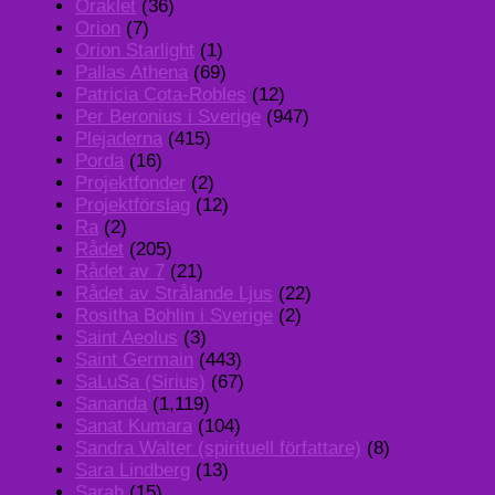
Oraklet
(36)
Orion
(7)
Orion Starlight
(1)
Pallas Athena
(69)
Patricia Cota-Robles
(12)
Per Beronius i Sverige
(947)
Plejaderna
(415)
Porda
(16)
Projektfonder
(2)
Projektförslag
(12)
Ra
(2)
Rådet
(205)
Rådet av 7
(21)
Rådet av Strålande Ljus
(22)
Rositha Bohlin i Sverige
(2)
Saint Aeolus
(3)
Saint Germain
(443)
SaLuSa (Sirius)
(67)
Sananda
(1,119)
Sanat Kumara
(104)
Sandra Walter (spirituell författare)
(8)
Sara Lindberg
(13)
Sarah
(15)