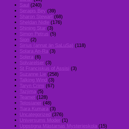
Saul
(240)
Serapis Bey
(39)
Sharon Stewart
(68)
Sheldan Nidle
(176)
Shining Star
(3)
Simon Petrus
(5)
Sion
(2)
Sirius (annat än SaLuSa)
(118)
Solara An-Ra
(3)
Solera
(6)
Solvarelser
(3)
St Franciskus of Assisi
(3)
Suzanne Lie
(258)
Talking Wind
(3)
Taryn Crimi
(67)
Tazjima
(5)
Teamet
(128)
Telosianer
(48)
Tiara Kumara
(3)
Uncategorized
(376)
Universums Moder
(1)
Uppstigna Mästarnas Mysterieskola
(15)