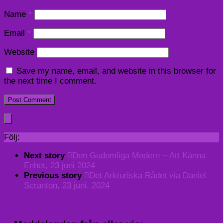
Name
*
Email
*
Website
Save my name, email, and website in this browser for
the next time I comment.
Följ:
Next story
Den Gudomliga Modern ~ Att Känna
Enhet, 23 juni 2024
Previous story
Det Arkturiska Rådet via Daniel
Scranton, 23 juni, 2024