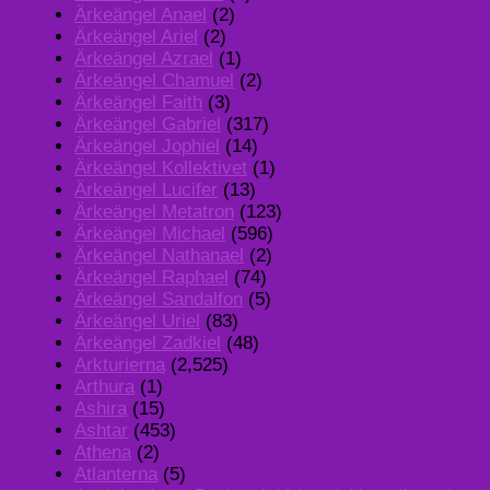
Ärkeängel Anael
(2)
Ärkeängel Ariel
(2)
Ärkeängel Azrael
(1)
Ärkeängel Chamuel
(2)
Ärkeängel Faith
(3)
Ärkeängel Gabriel
(317)
Ärkeängel Jophiel
(14)
Ärkeängel Kollektivet
(1)
Ärkeängel Lucifer
(13)
Ärkeängel Metatron
(123)
Ärkeängel Michael
(596)
Ärkeängel Nathanael
(2)
Ärkeängel Raphael
(74)
Ärkeängel Sandalfon
(5)
Ärkeängel Uriel
(83)
Ärkeängel Zadkiel
(48)
Arkturierna
(2,525)
Arthura
(1)
Ashira
(15)
Ashtar
(453)
Athena
(2)
Atlanterna
(5)