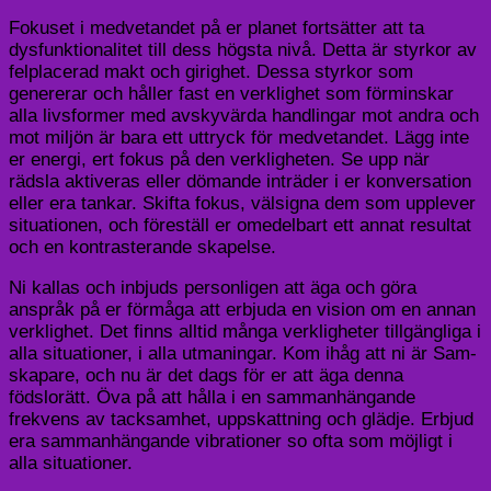
Fokuset i medvetandet på er planet fortsätter att ta
dysfunktionalitet till dess högsta nivå. Detta är styrkor av
felplacerad makt och girighet. Dessa styrkor som
genererar och håller fast en verklighet som förminskar
alla livsformer med avskyvärda handlingar mot andra och
mot miljön är bara ett uttryck för medvetandet. Lägg inte
er energi, ert fokus på den verkligheten. Se upp när
rädsla aktiveras eller dömande inträder i er konversation
eller era tankar. Skifta fokus, välsigna dem som upplever
situationen, och föreställ er omedelbart ett annat resultat
och en kontrasterande skapelse.
Ni kallas och inbjuds personligen att äga och göra
anspråk på er förmåga att erbjuda en vision om en annan
verklighet. Det finns alltid många verkligheter tillgängliga i
alla situationer, i alla utmaningar. Kom ihåg att ni är Sam-
skapare, och nu är det dags för er att äga denna
födslorätt. Öva på att hålla i en sammanhängande
frekvens av tacksamhet, uppskattning och glädje. Erbjud
era sammanhängande vibrationer so ofta som möjligt i
alla situationer.