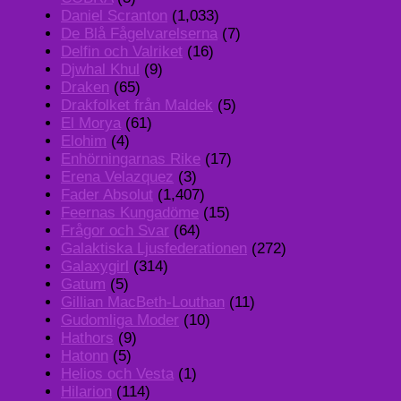
Daniel Scranton
(1,033)
De Blå Fågelvarelserna
(7)
Delfin och Valriket
(16)
Djwhal Khul
(9)
Draken
(65)
Drakfolket från Maldek
(5)
El Morya
(61)
Elohim
(4)
Enhörningarnas Rike
(17)
Erena Velazquez
(3)
Fader Absolut
(1,407)
Feernas Kungadöme
(15)
Frågor och Svar
(64)
Galaktiska Ljusfederationen
(272)
Galaxygirl
(314)
Gatum
(5)
Gillian MacBeth-Louthan
(11)
Gudomliga Moder
(10)
Hathors
(9)
Hatonn
(5)
Helios och Vesta
(1)
Hilarion
(114)