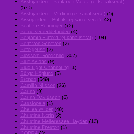
Avslöjanden – Bank och Valuta (ej kanaliserat)
(570)
Avslöjanden – Medicin (ej kanaliserat)
(5)
Avsöjanden – Politik (ej kanaliserat)
(42)
Beatrice Penninger
(73)
Befrielsemeddelanden
(4)
Benjamin Fulford (ej kanaliserat)
(104)
Berit von Scheven
(2)
Betelgeuse
(2)
Blossom Goodchild
(302)
Blue Avians
(9)
Blue Light Channeling
(1)
Börge Höglund
(5)
Brenda
(549)
Camilla Nilsson
(26)
Carina
(9)
Carina Davidsson
(6)
Cassiopeia
(1)
Chellea Wilder
(48)
Christina Norin
(2)
Christine Melieressee Hayden
(12)
Christine Preston
(1)
COBRA
(3)