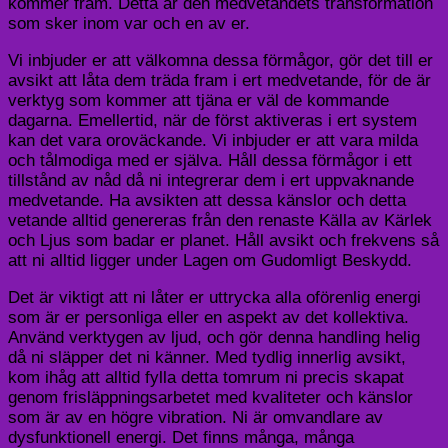
kommer fram. Detta är den medvetandets transformation
som sker inom var och en av er.
Vi inbjuder er att välkomna dessa förmågor, gör det till er
avsikt att låta dem träda fram i ert medvetande, för de är
verktyg som kommer att tjäna er väl de kommande
dagarna. Emellertid, när de först aktiveras i ert system
kan det vara oroväckande. Vi inbjuder er att vara milda
och tålmodiga med er själva. Håll dessa förmågor i ett
tillstånd av nåd då ni integrerar dem i ert uppvaknande
medvetande. Ha avsikten att dessa känslor och detta
vetande alltid genereras från den renaste Källa av Kärlek
och Ljus som badar er planet. Håll avsikt och frekvens så
att ni alltid ligger under Lagen om Gudomligt Beskydd.
Det är viktigt att ni låter er uttrycka alla oförenlig energi
som är er personliga eller en aspekt av det kollektiva.
Använd verktygen av ljud, och gör denna handling helig
då ni släpper det ni känner. Med tydlig innerlig avsikt,
kom ihåg att alltid fylla detta tomrum ni precis skapat
genom frisläppningsarbetet med kvaliteter och känslor
som är av en högre vibration. Ni är omvandlare av
dysfunktionell energi. Det finns många, många