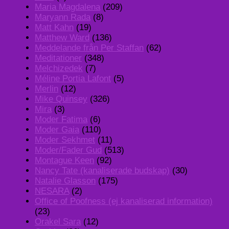
Maria Magdalena
(209)
Maryann Rada
(8)
Matt Kahn
(19)
Matthew Ward
(136)
Meddelande från Per Staffan
(62)
Meditationer
(348)
Melchizedek
(7)
Méline Portia Lafont
(5)
Merlin
(12)
Mike Quinsey
(326)
Mira
(3)
Moder Fatima
(6)
Moder Gaia
(110)
Moder Sekhmet
(11)
Moder/Fader Gud
(513)
Montague Keen
(92)
Nancy Tate (kanaliserade budskap)
(30)
Natalie Glasson
(175)
NESARA
(2)
Office of Poofness (ej kanaliserad information)
(23)
Orakel Sara
(12)