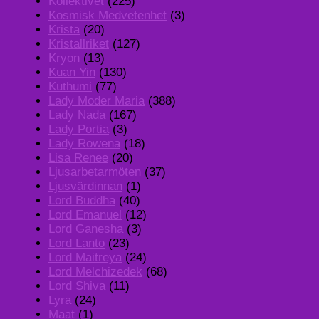
Kollektivet
(225)
Kosmisk Medvetenhet
(3)
Krista
(20)
Kristallriket
(127)
Kryon
(13)
Kuan Yin
(130)
Kuthumi
(77)
Lady Moder Maria
(388)
Lady Nada
(167)
Lady Portia
(3)
Lady Rowena
(18)
Lisa Renee
(20)
Ljusarbetarmöten
(37)
Ljusvärdinnan
(1)
Lord Buddha
(40)
Lord Emanuel
(12)
Lord Ganesha
(3)
Lord Lanto
(23)
Lord Maitreya
(24)
Lord Melchizedek
(68)
Lord Shiva
(11)
Lyra
(24)
Maat
(1)