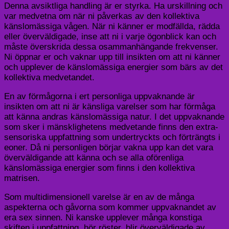
Denna avsiktliga handling är er styrka. Ha urskillning och
var medvetna om när ni påverkas av den kollektiva
känslomässiga vågen. När ni känner er modfällda, rädda
eller överväldigade, inse att ni i varje ögonblick kan och
måste överskrida dessa osammanhängande frekvenser.
Ni öppnar er och vaknar upp till insikten om att ni känner
och upplever de känslomässiga energier som bärs av det
kollektiva medvetandet.
En av förmågorna i ert personliga uppvaknande är
insikten om att ni är känsliga varelser som har förmåga
att känna andras känslomässiga natur. I det uppvaknande
som sker i mänsklighetens medvetande finns den extra-
sensoriska uppfattning som undertryckts och förträngts i
eoner. Då ni personligen börjar vakna upp kan det vara
överväldigande att känna och se alla oförenliga
känslomässiga energier som finns i den kollektiva
matrisen.
Som multidimensionell varelse är en av de många
aspekterna och gåvorna som kommer uppvaknandet av
era sex sinnen. Ni kanske upplever många konstiga
skiften i uppfattning, hör röster, blir överväldigade av