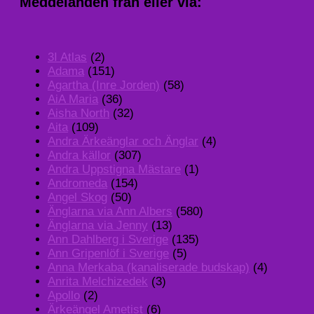
Meddelanden från eller via:
3I Atlas
(2)
Adama
(151)
Agartha (Inre Jorden)
(58)
AiA Maria
(36)
Aisha North
(32)
Aita
(109)
Andra Ärkeänglar och Änglar
(4)
Andra källor
(307)
Andra Uppstigna Mästare
(1)
Andromeda
(154)
Angel Skog
(50)
Änglarna via Ann Albers
(580)
Änglarna via Jenny
(13)
Ann Dahlberg i Sverige
(135)
Ann Gripenlöf i Sverige
(5)
Anna Merkaba (kanaliserade budskap)
(4)
Anrita Melchizedek
(3)
Apollo
(2)
Ärkeängel Ametist
(6)