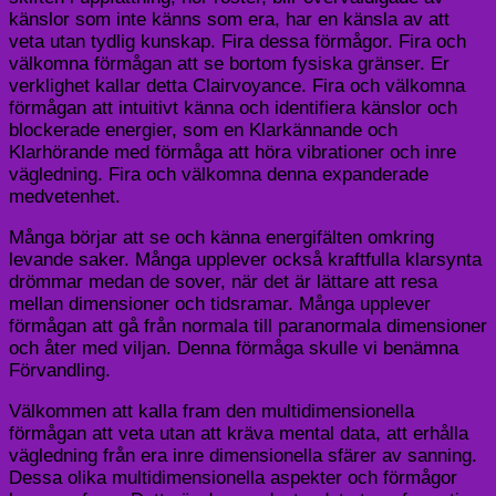
känslor som inte känns som era, har en känsla av att
veta utan tydlig kunskap. Fira dessa förmågor. Fira och
välkomna förmågan att se bortom fysiska gränser. Er
verklighet kallar detta Clairvoyance. Fira och välkomna
förmågan att intuitivt känna och identifiera känslor och
blockerade energier, som en Klarkännande och
Klarhörande med förmåga att höra vibrationer och inre
vägledning. Fira och välkomna denna expanderade
medvetenhet.
Många börjar att se och känna energifälten omkring
levande saker. Många upplever också kraftfulla klarsynta
drömmar medan de sover, när det är lättare att resa
mellan dimensioner och tidsramar. Många upplever
förmågan att gå från normala till paranormala dimensioner
och åter med viljan. Denna förmåga skulle vi benämna
Förvandling.
Välkommen att kalla fram den multidimensionella
förmågan att veta utan att kräva mental data, att erhålla
vägledning från era inre dimensionella sfärer av sanning.
Dessa olika multidimensionella aspekter och förmågor