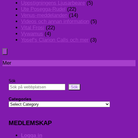
Uppstigningens Ljusarbeare
(5)
Ute Posegga-Rudel
(22)
Venus-meddelanden
(14)
Videos och annan information
(5)
Vital Frosi
(22)
Vywamus
(4)
Yosef's Clarion Calls och mer
(3)
Mer
Sök
Sök
Categories
MEDLEMSKAP
Logga in