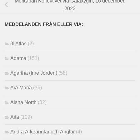
Merkabah Kollektivet via Galaxygirl, 16 december,
2023
MEDDELANDEN FRÅN ELLER VIA:
3I Atlas
(2)
Adama
(151)
Agartha (Inre Jorden)
(58)
AiA Maria
(36)
Aisha North
(32)
Aita
(109)
Andra Ärkeänglar och Änglar
(4)