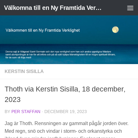
Välkomna till en Ny Framtida Verklighet
Skip to content
KERSTIN SISILLA
Thoth via Kerstin Sisilla, 18 december,
2023
BY
PER STAFFAN
·
DECEMBER 19, 2023
Jag är Thoth. Rensningen av gammalt pågår jorden över.
Med regn, snö och vindar i storm- och orkanstyrka och