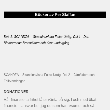
Böcker av Per Staffan
Bok 1: SCANDZA – Skandinaviska Folks Uttåg: Del 1 - Den
Blomstrande Bronsåldern och dess undergång
.
SCANDZA – Skandinaviska Folks Uttåg: Del 2 – Järnåldern och
Folkvandringar
DONATIONER
Vår finansiella frihet låter vänta på sig. I och med ökat
finansiellt ansvar ber jag de som har resurser och så