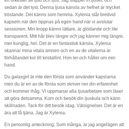
en orkester av ljud och ljus. Jag släpper in ljuset, och
sedan är det tyst. Denna ljusa känsla av helhet är mycket
tröstande. Det känns som hemma. Xylenia står bredvid
kapseln när den öppnas på egen hand när vi avslutar
sessionen. Min kropp känns lättare, är glödande och lite
transparent. Mitt hår blev längre och jag känner mig längre,
mer kunglig, hel. Det är en fantastisk känsla. Xylenia
skannar mina vitala ämnen och en av de vitalerna är
förhållandet kol till kristallint. Hon ler och håller om min
hand.
Du galaxgirl är inte den första som använder kapslarna
men du är en av de första som skriver ner din erfarenhet
och kommer ihåg. Vi uppmanar alla ljusarbetare som läser
att göra detsamma. Kom och besök din ljuskula och känn
skillnaden. Tack för ditt besök idag. Välsignelser. Det är en
ära att få tjäna. Jag är Xylenia.
En personlig anteckning: Som många, är jag angelägen att