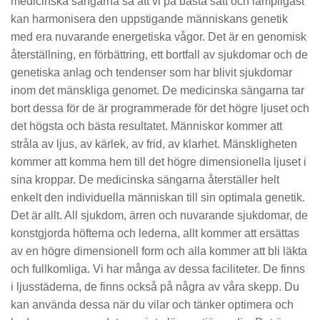
medicinska sängarna så att vi på bästa sätt och lämpligast
kan harmonisera den uppstigande människans genetik
med era nuvarande energetiska vågor. Det är en genomisk
återställning, en förbättring, ett bortfall av sjukdomar och de
genetiska anlag och tendenser som har blivit sjukdomar
inom det mänskliga genomet. De medicinska sängarna tar
bort dessa för de är programmerade för det högre ljuset och
det högsta och bästa resultatet. Människor kommer att
stråla av ljus, av kärlek, av frid, av klarhet. Mänskligheten
kommer att komma hem till det högre dimensionella ljuset i
sina kroppar. De medicinska sängarna återställer helt
enkelt den individuella människan till sin optimala genetik.
Det är allt. All sjukdom, ärren och nuvarande sjukdomar, de
konstgjorda höfterna och lederna, allt kommer att ersättas
av en högre dimensionell form och alla kommer att bli läkta
och fullkomliga. Vi har många av dessa faciliteter. De finns
i ljusstäderna, de finns också på några av våra skepp. Du
kan använda dessa när du vilar och tänker optimera och