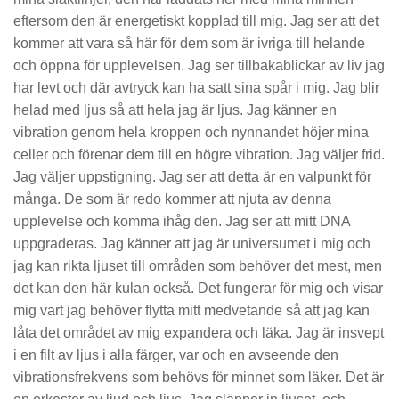
eftersom den är energetiskt kopplad till mig. Jag ser att det
kommer att vara så här för dem som är ivriga till helande
och öppna för upplevelsen. Jag ser tillbakablickar av liv jag
har levt och där avtryck kan ha satt sina spår i mig. Jag blir
helad med ljus så att hela jag är ljus. Jag känner en
vibration genom hela kroppen och nynnandet höjer mina
celler och förenar dem till en högre vibration. Jag väljer frid.
Jag väljer uppstigning. Jag ser att detta är en valpunkt för
många. De som är redo kommer att njuta av denna
upplevelse och komma ihåg den. Jag ser att mitt DNA
uppgraderas. Jag känner att jag är universumet i mig och
jag kan rikta ljuset till områden som behöver det mest, men
det kan den här kulan också. Det fungerar för mig och visar
mig vart jag behöver flytta mitt medvetande så att jag kan
låta det området av mig expandera och läka. Jag är insvept
i en filt av ljus i alla färger, var och en avseende den
vibrationsfrekvens som behövs för minnet som läker. Det är