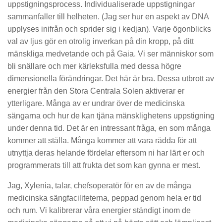
uppstigningsprocess. Individualiserade uppstigningar
sammanfaller till helheten. (Jag ser hur en aspekt av DNA
upplyses inifrån och sprider sig i kedjan). Varje ögonblicks
val av ljus gör en otrolig inverkan på din kropp, på ditt
mänskliga medvetande och på Gaia. Vi ser människor som
bli snällare och mer kärleksfulla med dessa högre
dimensionella förändringar. Det här är bra. Dessa utbrott av
energier från den Stora Centrala Solen aktiverar er
ytterligare. Många av er undrar över de medicinska
sängarna och hur de kan tjäna mänsklighetens uppstigning
under denna tid. Det är en intressant fråga, en som många
kommer att ställa. Många kommer att vara rädda för att
utnyttja deras helande fördelar eftersom ni har lärt er och
programmerats till att frukta det som kan gynna er mest.
Jag, Xylenia, talar, chefsoperatör för en av de många
medicinska sängfaciliteterna, peppad genom hela er tid
och rum. Vi kalibrerar våra energier ständigt inom de