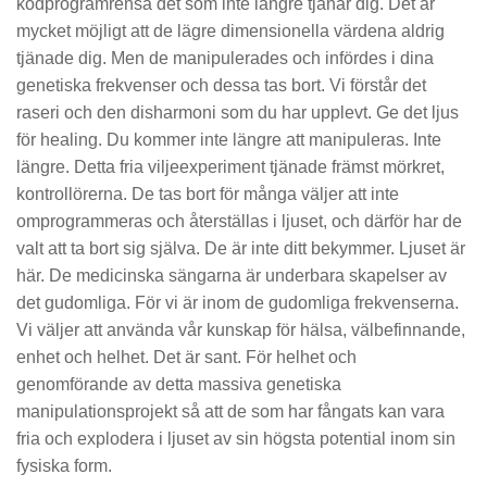
kodprogramrensa det som inte längre tjänar dig. Det är
mycket möjligt att de lägre dimensionella värdena aldrig
tjänade dig. Men de manipulerades och infördes i dina
genetiska frekvenser och dessa tas bort. Vi förstår det
raseri och den disharmoni som du har upplevt. Ge det ljus
för healing. Du kommer inte längre att manipuleras. Inte
längre. Detta fria viljeexperiment tjänade främst mörkret,
kontrollörerna. De tas bort för många väljer att inte
omprogrammeras och återställas i ljuset, och därför har de
valt att ta bort sig själva. De är inte ditt bekymmer. Ljuset är
här. De medicinska sängarna är underbara skapelser av
det gudomliga. För vi är inom de gudomliga frekvenserna.
Vi väljer att använda vår kunskap för hälsa, välbefinnande,
enhet och helhet. Det är sant. För helhet och
genomförande av detta massiva genetiska
manipulationsprojekt så att de som har fångats kan vara
fria och explodera i ljuset av sin högsta potential inom sin
fysiska form.