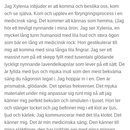
Jag Xylenia inbjuder er att komma och besöka oss, kom
och se själva. Kom och upplev en föryngringsprocess i en
medicinsk säng. Det kommer att kännas som hemma. (Jag
hör ett trevligt nynnande i mina öron. Jag ser Xylenia, en
mycket lång tunn humanoid med lila hud och stora ögon
som bär en lång vit medicinsk rock. Hon gestikulerar till
mig att komma med sina långa lila fingrar. Jag ser ett
massivt rum på ett skepp fyllt med tusentals glödande
lyckligt nynnande lavendelkapslar som lever på ett sätt. De
är fyllda med ljus och mjuka inuti som den mest bekväma
säng du någonsin legat i. Jag hoppar in i en. Den är
prismatisk, glödande. Det spelas frekvenser. Det mjuka
materialet under mig anpassar sig runt mig så att jag
känner mig perfekt bekväm och omsluten i ljuset. Hon ler
och stänger locket och jag befinner mig i ett klot av ljus,
ljud och kärlek. Jag kommunicerar med det lila klotet. Det
känner mig. Det är min medicinska säng. Den känner till
mina släktlinjer, den har laddats ner med mina minnen