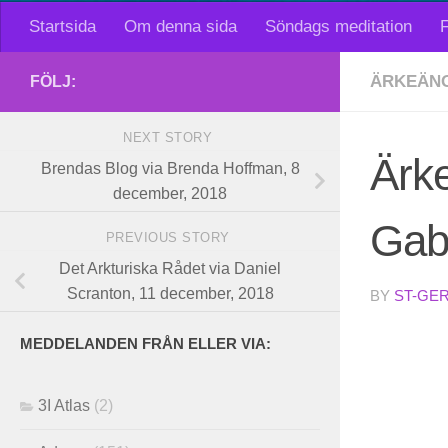
Startsida
Om denna sida
Söndags meditation
F
ÄRKEÄNG
FÖLJ:
NEXT STORY
Ärke
Brendas Blog via Brenda Hoffman, 8
december, 2018
Gab
PREVIOUS STORY
Det Arkturiska Rådet via Daniel
Scranton, 11 december, 2018
BY
ST-GE
MEDDELANDEN FRÅN ELLER VIA:
3I Atlas
(2)