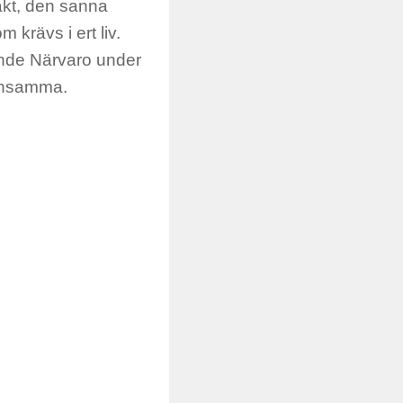
akt, den sanna
 krävs i ert liv.
ande Närvaro under
 ensamma.