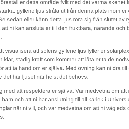
öreställ er detta område fyllt med det varma skenet f
 starka, gyllene ljus stråla ut från denna plats inom er 
Se sedan eller känn detta ljus röra sig från slutet av
 att ni kan ansluta er till den fruktbara, närande och
.
att visualisera att solens gyllene ljus fyller er solarpl
 klar, stadig kraft som kommer att låta er ta de nö
r att ta hand om er själva. Med övning kan ni dra til
v det här ljuset när helst det behövs.
g med att respektera er själva. Var medvetna om att 
 barn och att ni har anslutning till all kärlek i Univer
glar när ni vill, och var medvetna om att ni vägleds
s.