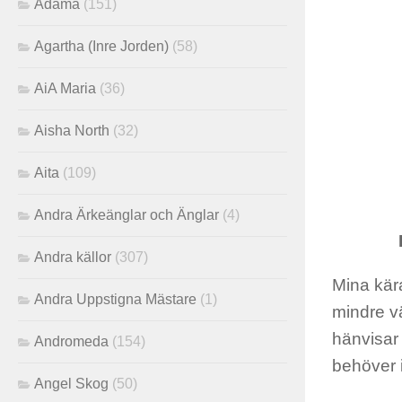
Adama
(151)
Agartha (Inre Jorden)
(58)
AiA Maria
(36)
Aisha North
(32)
Aita
(109)
Andra Ärkeänglar och Änglar
(4)
Andra källor
(307)
Mina kära
Andra Uppstigna Mästare
(1)
mindre v
hänvisar 
Andromeda
(154)
behöver 
Angel Skog
(50)