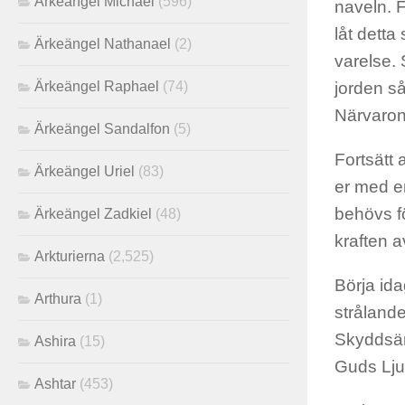
Ärkeängel Michael
(596)
naveln. F
låt detta
Ärkeängel Nathanael
(2)
varelse. 
jorden så
Ärkeängel Raphael
(74)
Närvaron
Ärkeängel Sandalfon
(5)
Fortsätt 
Ärkeängel Uriel
(83)
er med en
behövs fö
Ärkeängel Zadkiel
(48)
kraften a
Arkturierna
(2,525)
Börja ida
Arthura
(1)
strålande
Skyddsän
Ashira
(15)
Guds Lju
Ashtar
(453)