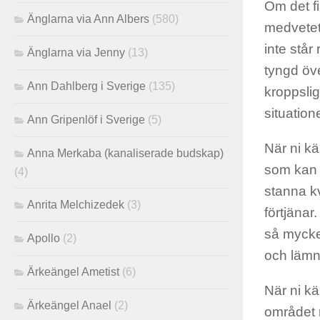
Om det fi
Änglarna via Ann Albers
(580)
medvetet 
inte står
Änglarna via Jenny
(13)
tyngd öv
Ann Dahlberg i Sverige
(135)
kroppslig
situation
Ann Gripenlöf i Sverige
(5)
När ni kä
Anna Merkaba (kanaliserade budskap)
som kan s
(4)
stanna kv
Anrita Melchizedek
(3)
förtjänar
så mycke
Apollo
(2)
och lämn
Ärkeängel Ametist
(6)
När ni k
Ärkeängel Anael
(2)
området r