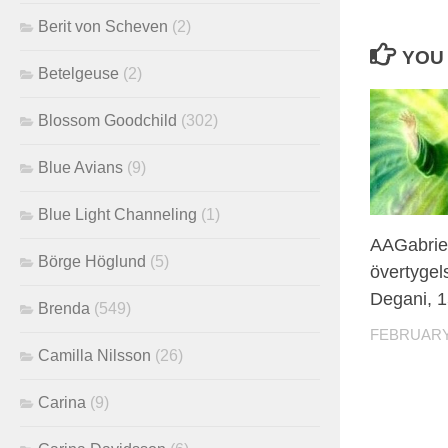
Berit von Scheven
(2)
YOU 
Betelgeuse
(2)
Blossom Goodchild
(302)
Blue Avians
(9)
Blue Light Channeling
(1)
AAGabrie
Börge Höglund
(5)
övertygel
Degani, 1
Brenda
(549)
FEBRUARY 
Camilla Nilsson
(26)
Carina
(9)