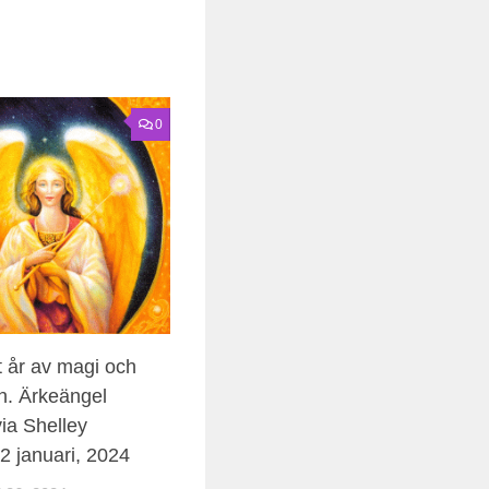
0
t år av magi och
n. Ärkeängel
via Shelley
2 januari, 2024