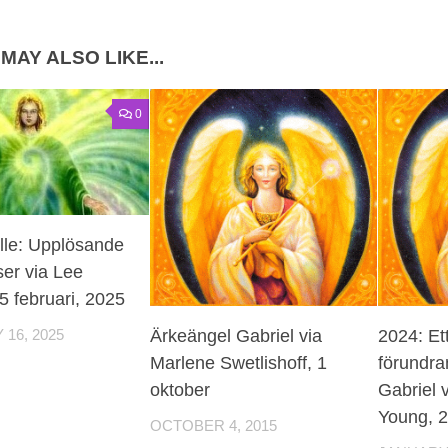
MAY ALSO LIKE...
0
lle: Upplösande
ser via Lee
5 februari, 2025
Ärkeängel Gabriel via
2024: Et
16, 2025
Marlene Swetlishoff, 1
förundra
oktober
Gabriel 
Young, 2
OCTOBER 4, 2015