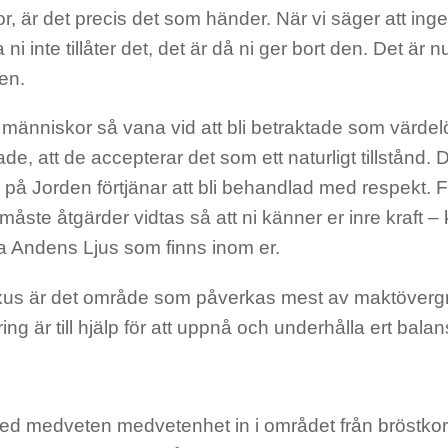
r, är det precis det som händer. När vi säger att ing
 ni inte tillåter det, det är då ni ger bort den. Det är nu
den.
r människor så vana vid att bli betraktade som värde
de, att de accepterar det som ett naturligt tillstånd. D
l på Jorden förtjänar att bli behandlad med respekt. För
 måste åtgärder vidtas så att ni känner er inre kraft 
 Andens Ljus som finns inom er.
xus är det område som påverkas mest av maktövergr
ring är till hjälp för att uppnå och underhålla ert bal
d medveten medvetenhet in i området från bröstkorg