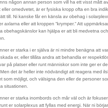
nns någon annan person som vill ha ett visst mått av
eller omedvetet, är er fysiska kropp ofta en bra indik
 rätt till. Ni kanske får en känsla av obehag i solarpl
er axlarna eller att kroppen ”krymper.” Att uppmärk
a obehagskänslor kan hjälpa er att bli medvetna och
en.
nner er starka i er själva är ni mindre benägna att var
kada er, eller tillåta andra att behandla er respektlö
ar på platser eller runt människor som inte ger er de
. Men det är heller inte nödvändigt att reagera med ilsk
t som möjligt, och välsigna den eller de personer s
a situationen.
änner er starka inombords och mår väl och är fokus
unt er solarplexus att fyllas med energi. När ni börj