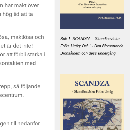
en har makt över
 hög tid att ta
lösa, maktlösa och
Bok 1: SCANDZA – Skandinaviska
et är det inte!
Folks Uttåg: Del 1 - Den Blomstrande
Bronsåldern och dess undergång
.
 att förbli starka i
– kontakten med
epp, så följande
anscentrum.
en till nedanför