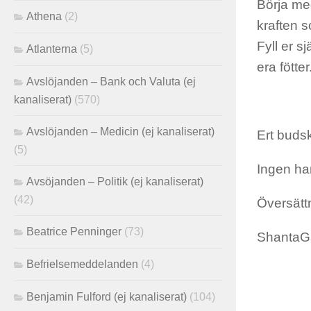
Börja me
Athena
(2)
kraften s
Fyll er 
Atlanterna
(5)
era fötte
Avslöjanden – Bank och Valuta (ej
kanaliserat)
(570)
Avslöjanden – Medicin (ej kanaliserat)
Ert buds
(5)
Ingen har
Avsöjanden – Politik (ej kanaliserat)
(42)
Översätt
Beatrice Penninger
(73)
ShantaG
Befrielsemeddelanden
(4)
Benjamin Fulford (ej kanaliserat)
(104)