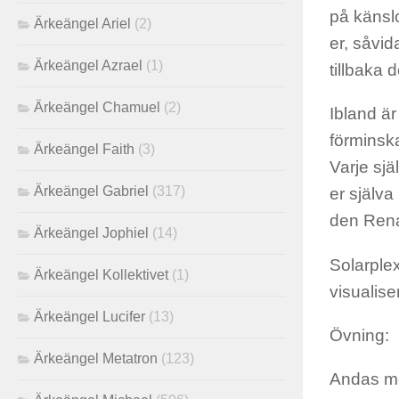
på känslo
Ärkeängel Ariel
(2)
er, såvida
Ärkeängel Azrael
(1)
tillbaka 
Ärkeängel Chamuel
(2)
Ibland ä
förminska
Ärkeängel Faith
(3)
Varje sjä
Ärkeängel Gabriel
(317)
er själva
den Rena
Ärkeängel Jophiel
(14)
Solarple
Ärkeängel Kollektivet
(1)
visualise
Ärkeängel Lucifer
(13)
Övning:
Ärkeängel Metatron
(123)
Andas me