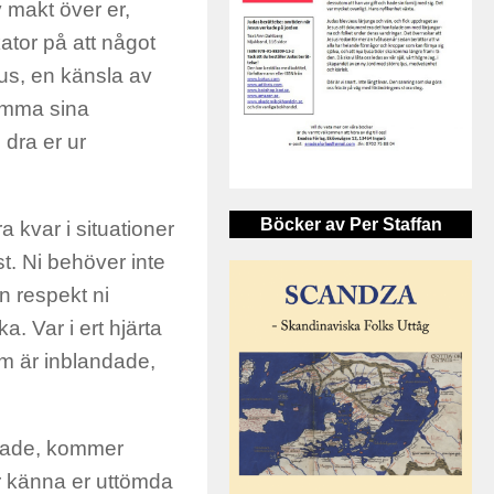
 makt över er,
ator på att något
exus, en känsla av
samma sina
 dra er ur
Böcker av Per Staffan
a kvar i situationer
st. Ni behöver inte
n respekt ni
a. Var i ert hjärta
om är inblandade,
erade, kommer
ar känna er uttömda