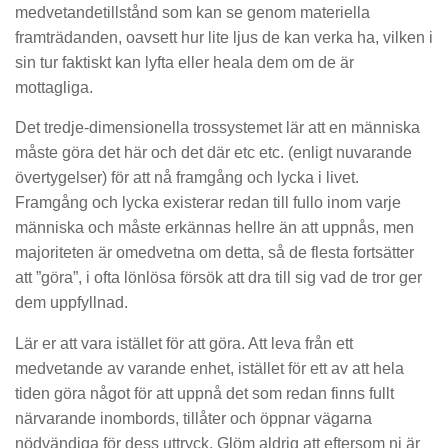
medvetandetillstånd som kan se genom materiella
framträdanden, oavsett hur lite ljus de kan verka ha, vilken i
sin tur faktiskt kan lyfta eller heala dem om de är
mottagliga.
Det tredje-dimensionella trossystemet lär att en människa
måste göra det här och det där etc etc. (enligt nuvarande
övertygelser) för att nå framgång och lycka i livet.
Framgång och lycka existerar redan till fullo inom varje
människa och måste erkännas hellre än att uppnås, men
majoriteten är omedvetna om detta, så de flesta fortsätter
att ”göra”, i ofta lönlösa försök att dra till sig vad de tror ger
dem uppfyllnad.
Lär er att vara istället för att göra. Att leva från ett
medvetande av varande enhet, istället för ett av att hela
tiden göra något för att uppnå det som redan finns fullt
närvarande inombords, tillåter och öppnar vägarna
nödvändiga för dess uttryck. Glöm aldrig att eftersom ni är