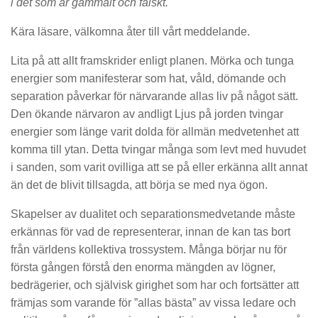
i det som är gammalt och falskt.
Kära läsare, välkomna åter till vårt meddelande.
Lita på att allt framskrider enligt planen. Mörka och tunga
energier som manifesterar som hat, våld, dömande och
separation påverkar för närvarande allas liv på något sätt.
Den ökande närvaron av andligt Ljus på jorden tvingar
energier som länge varit dolda för allmän medvetenhet att
komma till ytan. Detta tvingar många som levt med huvudet
i sanden, som varit ovilliga att se på eller erkänna allt annat
än det de blivit tillsagda, att börja se med nya ögon.
Skapelser av dualitet och separationsmedvetande måste
erkännas för vad de representerar, innan de kan tas bort
från världens kollektiva trossystem. Många börjar nu för
första gången förstå den enorma mängden av lögner,
bedrägerier, och självisk girighet som har och fortsätter att
främjas som varande för ”allas bästa” av vissa ledare och