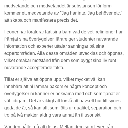
medvetande och medvetandet är substansen för form,
kommer ett medvetande av ”Jag har inte. Jag behöver etc.”
att skapa och manifestera precis det.
I eoner har föräldrar lärt sina barn vad de vet, religioner har
främjat sina övertygelser, lärare ger studenter nuvarande
information och experter uttalar sanningar på sina
expertområden. Alla dessa områden utvecklas och öppnas,
vilket orsakar motstånd från dem som byggt sina liv runt
nuvarande accepterade fakta.
Tillåt er själva att öppna upp, vilket mycket väl kan
innebära att ni lämnar bakom er några koncept och
övertygelser ni känner er bekväma med och som tjänat er
väl tidigare. Det är viktigt att förstå att oavsett hur till synes
goda de är, så kan allt som fötts ur dualitet, separation och
tro på två makter, aldrig vara annat än illusoriskt.
Världen håller på att delas. Mellan dem som lever från