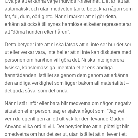
Öva på att erkänna varje individs Kristenhet. Det är lätt att
automatiskt och utan medveten tanke beteckna någon som
fet, ful, dum, oärlig etc. När ni märker att ni gör detta,
erkänn att också till synes harmlösa etiketter representerar
att ”döma hunden efter håren”.
Detta betyder inte att ni ska låtsas att ni inte ser hur det ser
ut eller verkar vara, inte heller att ni inte kan diskutera med
personen om han/hon vill göra det. Ni ska inte ignorera
fysiska, känslomässiga, mentala eller ens andliga
framträdanden, istället se genom dem genom att erkänna
den andliga verklighet som ligger bakom all materialitet –
det goda såväl som det onda.
När ni står inför eller bara blir medvetna om någon negativ
situation eller person, säg er själva något som; ”Jag vet
vem du egentligen är, ett uttryck för den levande Guden.”
Använd vilka ord ni vill. Det betyder inte att ni plötsligt blir
omedvetna om hur det ser ut, utan istället att ni lever i ett