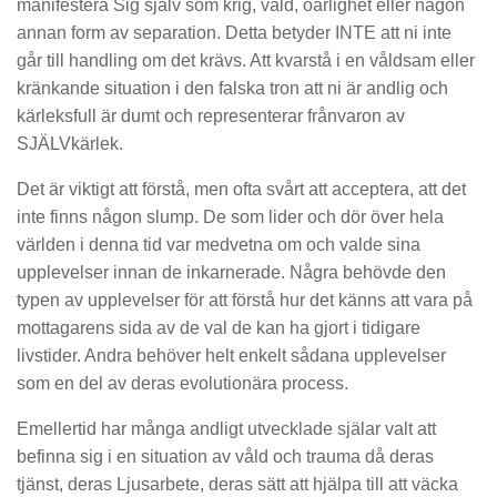
manifestera Sig själv som krig, våld, oärlighet eller någon
annan form av separation. Detta betyder INTE att ni inte
går till handling om det krävs. Att kvarstå i en våldsam eller
kränkande situation i den falska tron att ni är andlig och
kärleksfull är dumt och representerar frånvaron av
SJÄLVkärlek.
Det är viktigt att förstå, men ofta svårt att acceptera, att det
inte finns någon slump. De som lider och dör över hela
världen i denna tid var medvetna om och valde sina
upplevelser innan de inkarnerade. Några behövde den
typen av upplevelser för att förstå hur det känns att vara på
mottagarens sida av de val de kan ha gjort i tidigare
livstider. Andra behöver helt enkelt sådana upplevelser
som en del av deras evolutionära process.
Emellertid har många andligt utvecklade själar valt att
befinna sig i en situation av våld och trauma då deras
tjänst, deras Ljusarbete, deras sätt att hjälpa till att väcka