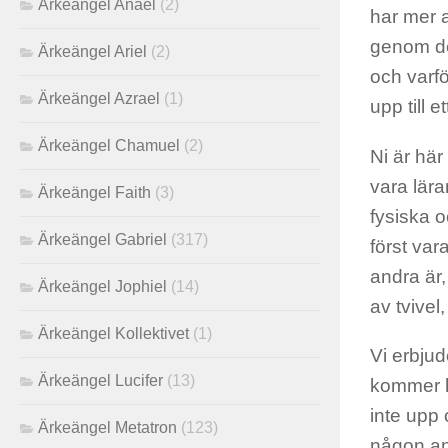
Ärkeängel Anael
(2)
har mer 
genom det
Ärkeängel Ariel
(2)
och varfö
Ärkeängel Azrael
(1)
upp till e
Ärkeängel Chamuel
(2)
Ni är här 
vara lära
Ärkeängel Faith
(3)
fysiska o
Ärkeängel Gabriel
(317)
först vara
andra är
Ärkeängel Jophiel
(14)
av tvivel
Ärkeängel Kollektivet
(1)
Vi erbjud
Ärkeängel Lucifer
(13)
kommer he
inte upp 
Ärkeängel Metatron
(123)
någon ann