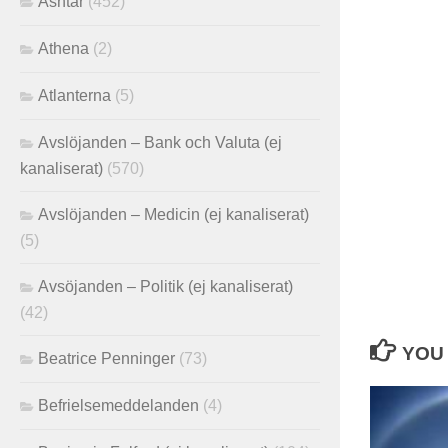
Ashtar
(452)
Athena
(2)
Atlanterna
(5)
Avslöjanden – Bank och Valuta (ej
kanaliserat)
(570)
Avslöjanden – Medicin (ej kanaliserat)
(5)
Avsöjanden – Politik (ej kanaliserat)
(42)
YOU 
Beatrice Penninger
(73)
Befrielsemeddelanden
(4)