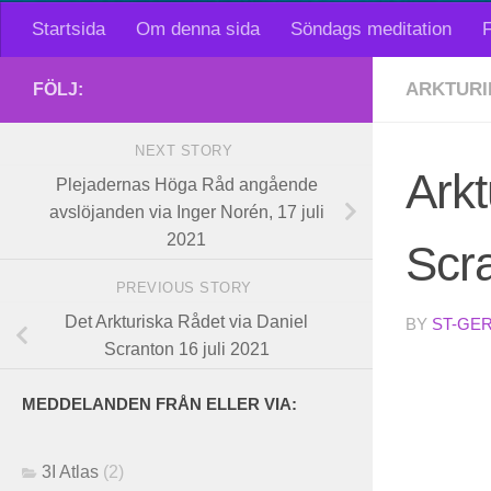
Startsida
Om denna sida
Söndags meditation
F
ARKTURI
FÖLJ:
NEXT STORY
Arkt
Plejadernas Höga Råd angående
avslöjanden via Inger Norén, 17 juli
2021
Scra
PREVIOUS STORY
Det Arkturiska Rådet via Daniel
BY
ST-GE
Scranton 16 juli 2021
MEDDELANDEN FRÅN ELLER VIA:
3I Atlas
(2)