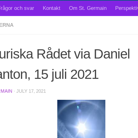
rågor och svar
Kontakt
Om St. Germain
Perspekti
ERNA
uriska Rådet via Daniel
nton, 15 juli 2021
RMAIN
·
JULY 17, 2021