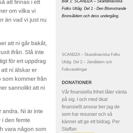
Bok 1: SCANDZA – Skandinaviska
 att finnas i ett
Folks Uttåg: Del 1 - Den Blomstrande
er om vilka vi
Bronsåldern och dess undergång
.
er än vad vi just nu
er att ni går bakåt,
uxit ifrån. Slå inte
SCANDZA – Skandinaviska Folks
tigt för ert uppdrag
Uttåg: Del 2 – Järnåldern och
 att ni älskar er
Folkvandringar
älp som kommer från
DONATIONER
er sannolikt att ni
Vår finansiella frihet låter vänta
på sig. I och med ökat
finansiellt ansvar ber jag de
er andra. Ni är inte
som har resurser och så
iv i den femte
känner att ge ett bidrag. Per
 och vara någon som
Staffan