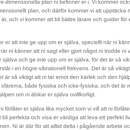
re-dimensionella plan ni befinner er i. Vi kommer också
ensionellt plan, och därför kommer vi att upptäcka m
 är, och vi kommer att bli bättre lärare och guider för 
er er att inte ge upp om er själva, speciellt när ni känn
när ni känner att ni sagt eller gjort något ni trodde ni v
 själva och ge inte upp om er själva, för det är så vik
rstår i en högre-vibrationell frekvens. Det är så viktigt
et är så viktigt att ni tar emot den kärlek och den hj
sfärerna, både fysiska och icke-fysiska, och det är m
jälpen om ni älskar er själva ovillkorligt.
t ni förlåter er själva lika mycket som vi vill att ni förlåt
t bli perfekta och visa er värdiga att leva ett perfekt l
en. Ni är där för att alltid delta i pågående arbete