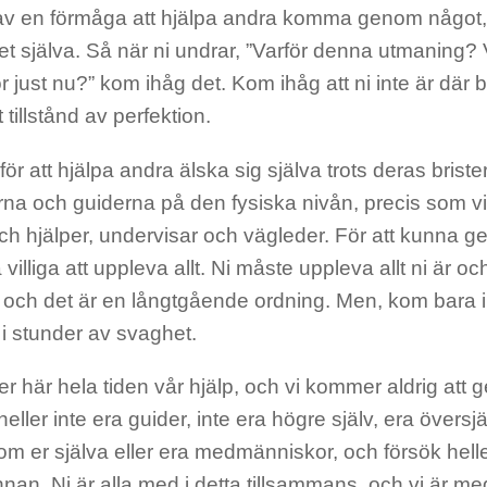
av en förmåga att hjälpa andra komma genom något, dä
 själva. Så när ni undrar, ”Varför denna utmaning? V
r just nu?” kom ihåg det. Kom ihåg att ni inte är där ba
tt tillstånd av perfektion.
för att hjälpa andra älska sig själva trots deras brister.
rna och guiderna på den fysiska nivån, precis som vi 
ch hjälper, undervisar och vägleder. För att kunna g
 villiga att uppleva allt. Ni måste uppleva allt ni är oc
, och det är en långtgående ordning. Men, kom bara i
, i stunder av svaghet.
er här hela tiden vår hjälp, och vi kommer aldrig att 
ller inte era guider, inte era högre själv, era översjä
om er själva eller era medmänniskor, och försök heller
an. Ni är alla med i detta tillsammans, och vi är med