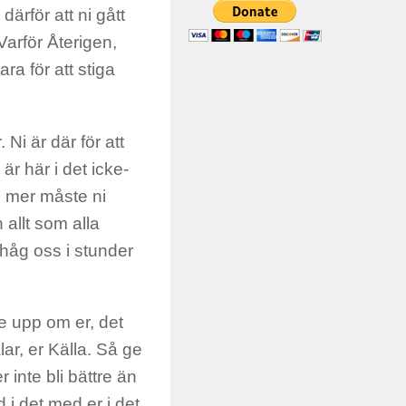
rför att ni gått
arför Återigen,
ra för att stiga
 Ni är där för att
är här i det icke-
e mer måste ni
h allt som alla
håg oss i stunder
ge upp om er, det
lar, er Källa. Så ge
 inte bli bättre än
 i det med er i det