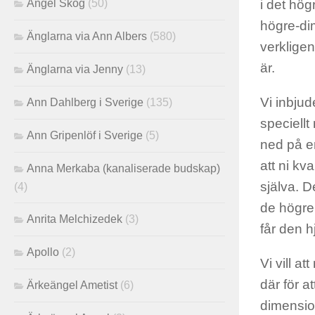
Angel Skog
(50)
i det hög
högre-dim
Änglarna via Ann Albers
(580)
verkligen
är.
Änglarna via Jenny
(13)
Vi inbjud
Ann Dahlberg i Sverige
(135)
speciellt 
Ann Gripenlöf i Sverige
(5)
ned på er
att ni kva
Anna Merkaba (kanaliserade budskap)
själva. D
(4)
de högre 
Anrita Melchizedek
(3)
får den h
Apollo
(2)
Vi vill at
där för at
Ärkeängel Ametist
(6)
dimension