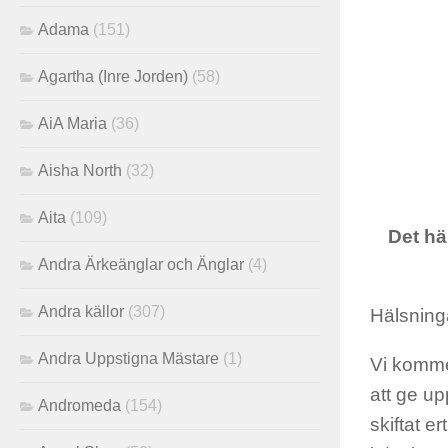
Adama
(151)
Agartha (Inre Jorden)
(58)
AiA Maria
(36)
Aisha North
(32)
Aita
(109)
Det hä
Andra Ärkeänglar och Änglar
(4)
Andra källor
(307)
Hälsninga
Andra Uppstigna Mästare
(1)
Vi kommer
att ge up
Andromeda
(154)
skiftat e