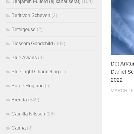
Benjamin Fulford (ej kanaliserat)
(104)
Berit von Scheven
(2)
Betelgeuse
(2)
Blossom Goodchild
(302)
Blue Avians
(9)
Det Arktu
Daniel Sc
Blue Light Channeling
(1)
2022
Börge Höglund
(5)
MARCH 16,
Brenda
(549)
Camilla Nilsson
(26)
Carina
(9)