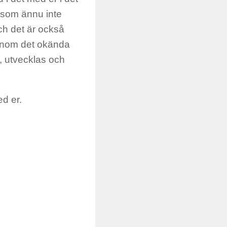
d som ännu inte
och det är också
genom det okända
s, utvecklas och
ed er.