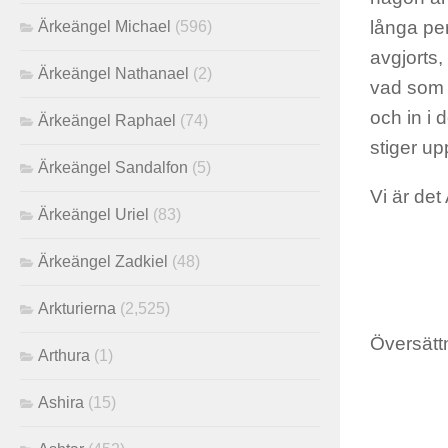
långa per
Ärkeängel Michael
(596)
avgjorts,
Ärkeängel Nathanael
(2)
vad som 
och in i 
Ärkeängel Raphael
(74)
stiger upp
Ärkeängel Sandalfon
(5)
Vi är det
Ärkeängel Uriel
(83)
Ärkeängel Zadkiel
(48)
Arkturierna
(2,525)
Översätt
Arthura
(1)
Ashira
(15)