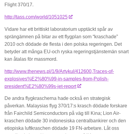
Flight 370/17.
http://tass.com/world/1051025
Vidare har ett brittiskt laboratorium upptäckt spår av
sprängämnen på bitar av ett flygplan som “kraschade”
2010 och dödade de flesta i den polska regeringen. Det
betyder att många EU-och ryska regeringstjänstemän snart
kan åtalas för massmord.
http://www.thenews.pl/1/9/Artykul/412600,Traces-of-
explosives%E2%80%99-in-samples-from-Polish-
president%E2%80%99s-jet-report
De andra flygkrascherna hade också en strategisk
påverkan. Malaysias flyg 370/17:s krasch dödade forskare
från Fairchild Semiconductors på väg till Kina; Lion Air-
kraschen dödade 30 indonesiska centralbankirer och den
etiopiska luftkraschen dödade 19 FN-arbetare. Låt oss