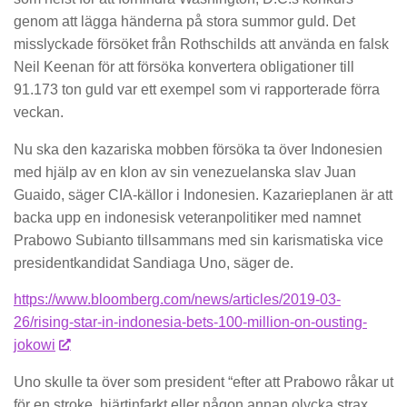
genom att lägga händerna på stora summor guld. Det
misslyckade försöket från Rothschilds att använda en falsk
Neil Keenan för att försöka konvertera obligationer till
91.173 ton guld var ett exempel som vi rapporterade förra
veckan.
Nu ska den kazariska mobben försöka ta över Indonesien
med hjälp av en klon av sin venezuelanska slav Juan
Guaido, säger CIA-källor i Indonesien. Kazarieplanen är att
backa upp en indonesisk veteranpolitiker med namnet
Prabowo Subianto tillsammans med sin karismatiska vice
presidentkandidat Sandiaga Uno, säger de.
https://www.bloomberg.com/news/articles/2019-03-
26/rising-star-in-indonesia-bets-100-million-on-ousting-
jokowi
Uno skulle ta över som president “efter att Prabowo råkar ut
för en stroke, hjärtinfarkt eller någon annan olycka strax