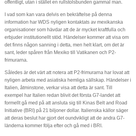
offentligt, utan i stället en rullstolsbunden gammal man.
I vad som kan vara delvis en bekräftelse på denna
information har WDS nyligen kontaktats av mexikanska
organisationer som hävdar att de är mycket kraftfulla och
erbjuder institutionellt stöd. Händelser kommer att visa om
det finns någon sanning i detta, men helt klart, om det är
sant, leder spåren från Mexiko till Vatikanen och P2-
frimurarna.
Således är det värt att notera att P2-frimurarna har lovat att
nyligen arbeta med asiatiska hemliga sällskap. Händelser i
Italien, åtminstone, verkar visa att detta är sant. Till
exempel har Italien redan blivit det första G7-landet att
formellt gå med på att ansluta sig till Kinas Belt and Road
Initiative (BRI) på 21 biljoner dollar. Italienska källor säger
att deras beslut har gjort det oundvikligt att de andra G7-
länderna kommer följa efter och gå med i BRI.