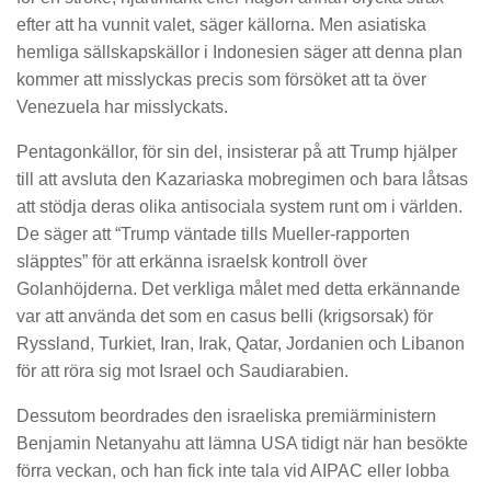
efter att ha vunnit valet, säger källorna. Men asiatiska
hemliga sällskapskällor i Indonesien säger att denna plan
kommer att misslyckas precis som försöket att ta över
Venezuela har misslyckats.
Pentagonkällor, för sin del, insisterar på att Trump hjälper
till att avsluta den Kazariaska mobregimen och bara låtsas
att stödja deras olika antisociala system runt om i världen.
De säger att “Trump väntade tills Mueller-rapporten
släpptes” för att erkänna israelsk kontroll över
Golanhöjderna. Det verkliga målet med detta erkännande
var att använda det som en casus belli (krigsorsak) för
Ryssland, Turkiet, Iran, Irak, Qatar, Jordanien och Libanon
för att röra sig mot Israel och Saudiarabien.
Dessutom beordrades den israeliska premiärministern
Benjamin Netanyahu att lämna USA tidigt när han besökte
förra veckan, och han fick inte tala vid AIPAC eller lobba