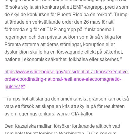
försöka skylla sin konkurs på ett EMP-angrepp, precis som
de skyllde konkursen för Puerto Rico på en “orkan”. Trump
utfärdade en verkställande order den 26 mars för att
förbereda sig för ett EMP-angrepp på “funktionerna i
regeringen och den privata sektorn som är så viktiga för
Förenta staterna att deras störningar, korruption eller
dysfunktion skulle ha en försvagande effekt på säkerhet,
nationell ekonomisk säkerhet, folkhälsa eller säkerhet. ”
https://www.whitehouse.gov/presidential-actions/executive-
order-coordinating-national-resilience-electromagnetic-
pulses/
Trumps hot att stänga den amerikanska gränsen kan också
vara ett försök att skapa en kris att skylla på för resultaten
av en regeringskonkurs, varnar CIA-källor.
Den Kazariska maffian försöker fortfarande allt och vad
som helst för att förhindra Washington, D.C.s konkurs