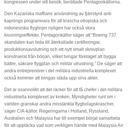
kongressen under sitt besök, berättade Pentagonkällorna.
Den Kazariska maffians användning av fjärrstyrd anti-
kapnings programvara för att krascha etiopiska och
indonesiska flyglinjer nyligen har också stora
krusningseffekter. Pentagonkällor säger att “Boeing 737
skandalen kan leda till återkallade certifieringar,
produktionsavslutning och ett nytt smalt skrovplan
konstruerat från början, vilket tvingar företaget att bygga
bättre, säkrare flygplan och militär utrustning.” De säger att
andra entreprenörer i det militära industriella komplexet
också kommer att tvingas städa upp sina akter.
Det är osannolikt att det räcker för att få chefer i det militära
industriella komplexet av kroken. Myndigheter runt om i
världen granskar andra misstänkta flygbolagskrascher,
säger CIA-källor. Regeringarna i Holland, Ryssland,
Australien och Malaysia har till exempel börjat samarbeta
för att upptäcka vad som verkligen hände med Malaysia Air