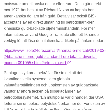
motsvarar amerikanska dollar eller euro. Detta går direkt
mot 1971 års beslut av Richard Nixon att koppla bort
amerikanska dollarn från guld. Detta visar också BIS-
acceptans av en direkt utmaning till petrodollarn-den
kinesiska guld-backade oljeterminshandeln. För mer
information, använd Google Translate eller ett liknande
verktyg för att läsa den italienska artikeln på länken nedan.
https://www.ilsole24ore.com/art/finanza-e-mercati/2019-02-
24/banche-ritorno-gold-standard-l-oro-bilanci-diventa-
moneta-091055.shtml?refresh_ce=1
Pentagonstyrkorna bekräftar för sin del att det
kvantfinansiella systemet, den globala
valutaåterställningen och uppkomsten av guldbackade
valutor är andra tecken på tillbakagången av
petrodollarsystemet. “En multipolär värld händer, där USA
förlorar sin unipolära betydelse”, erkänner de. Förlusten av
USAs makt har bekräftats av flera händelser, såsom