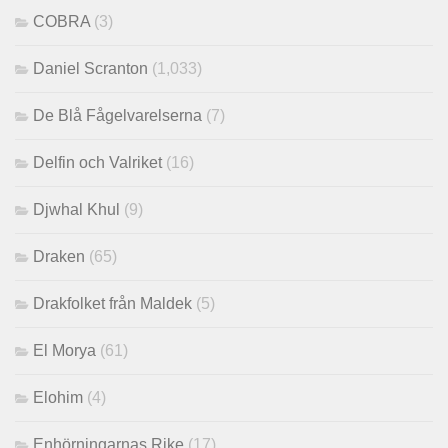
COBRA
(3)
Daniel Scranton
(1,033)
De Blå Fågelvarelserna
(7)
Delfin och Valriket
(16)
Djwhal Khul
(9)
Draken
(65)
Drakfolket från Maldek
(5)
El Morya
(61)
Elohim
(4)
Enhörningarnas Rike
(17)