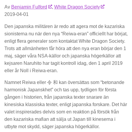
Av
Benjamin Fulford
,
White Dragon Society
2019-04-01
Den japanska militären är redo att agera mot de kazariska
sionisterna nu när den nya “Reiwa-eran” officiellt har börjat,
enligt flera generaler som kontaktat White Dragon Society.
Trots att allmänheten får höra att den nya eran börjar den 1
maj, säger våra NSA-källor och japanska högerkällor att
kejsaren Naruhito har tagit kontroll idag, den 1 april 2019
eller år Noll i Reiwa-eran.
Namnet Reiwa eller 令 和 kan översättas som “betonande
harmonisk Japanskhet” och tas upp, tydligen för första
gången i historien, från japanska texter snarare än
kinesiska klassiska texter, enligt japanska forskare. Det här
valet inspirerades delvis som en reaktion på försök från
den kazariska mafian att sälja ut Japan till kineserna i
utbyte mot skydd, säger japanska högerkällor.