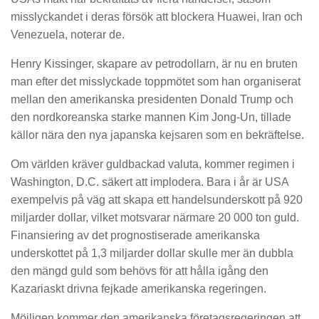
misslyckandet i deras försök att blockera Huawei, Iran och
Venezuela, noterar de.
Henry Kissinger, skapare av petrodollarn, är nu en bruten
man efter det misslyckade toppmötet som han organiserat
mellan den amerikanska presidenten Donald Trump och
den nordkoreanska starke mannen Kim Jong-Un, tillade
källor nära den nya japanska kejsaren som en bekräftelse.
Om världen kräver guldbackad valuta, kommer regimen i
Washington, D.C. säkert att implodera. Bara i år är USA
exempelvis på väg att skapa ett handelsunderskott på 920
miljarder dollar, vilket motsvarar närmare 20 000 ton guld.
Finansiering av det prognostiserade amerikanska
underskottet på 1,3 miljarder dollar skulle mer än dubbla
den mängd guld som behövs för att hålla igång den
Kazariaskt drivna fejkade amerikanska regeringen.
Möjligen kommer den amerikanska företagsregeringen att