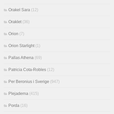
Orakel Sara
(12)
Oraklet
(36)
Orion
(7)
Orion Starlight
(1)
Pallas Athena
(69)
Patricia Cota-Robles
(12)
Per Beronius i Sverige
(947)
Plejaderna
(415)
Porda
(16)