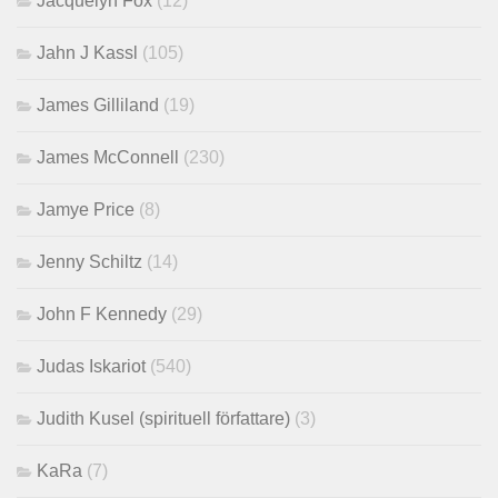
Jacquelyn Fox
(12)
Jahn J Kassl
(105)
James Gilliland
(19)
James McConnell
(230)
Jamye Price
(8)
Jenny Schiltz
(14)
John F Kennedy
(29)
Judas Iskariot
(540)
Judith Kusel (spirituell författare)
(3)
KaRa
(7)