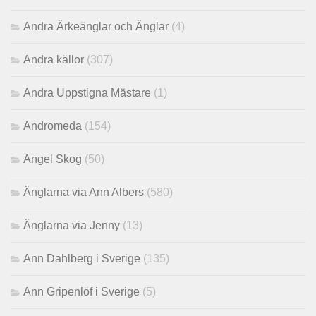
Andra Ärkeänglar och Änglar
(4)
Andra källor
(307)
Andra Uppstigna Mästare
(1)
Andromeda
(154)
Angel Skog
(50)
Änglarna via Ann Albers
(580)
Änglarna via Jenny
(13)
Ann Dahlberg i Sverige
(135)
Ann Gripenlöf i Sverige
(5)