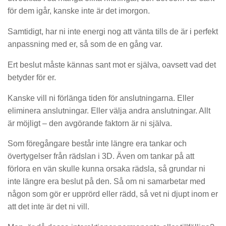
för dem igår, kanske inte är det imorgon.
Samtidigt, har ni inte energi nog att vänta tills de är i perfekt
anpassning med er, så som de en gång var.
Ert beslut måste kännas sant mot er själva, oavsett vad det
betyder för er.
Kanske vill ni förlänga tiden för anslutningarna. Eller
eliminera anslutningar. Eller välja andra anslutningar. Allt
är möjligt – den avgörande faktorn är ni själva.
Som föregångare består inte längre era tankar och
övertygelser från rädslan i 3D. Även om tankar på att
förlora en vän skulle kunna orsaka rädsla, så grundar ni
inte längre era beslut på den. Så om ni samarbetar med
någon som gör er upprörd eller rädd, så vet ni djupt inom er
att det inte är det ni vill.