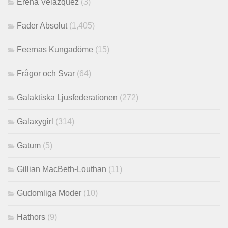
Erena Velazquez
(3)
Fader Absolut
(1,405)
Feernas Kungadöme
(15)
Frågor och Svar
(64)
Galaktiska Ljusfederationen
(272)
Galaxygirl
(314)
Gatum
(5)
Gillian MacBeth-Louthan
(11)
Gudomliga Moder
(10)
Hathors
(9)