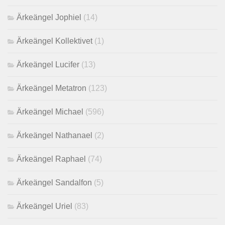
Ärkeängel Jophiel
(14)
Ärkeängel Kollektivet
(1)
Ärkeängel Lucifer
(13)
Ärkeängel Metatron
(123)
Ärkeängel Michael
(596)
Ärkeängel Nathanael
(2)
Ärkeängel Raphael
(74)
Ärkeängel Sandalfon
(5)
Ärkeängel Uriel
(83)