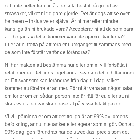
och inte heller kan ni låta er fatta beslut på grund av
småsaker, vilket ni tidigare gjorde. Det är dags att se över
helheten – inklusive er själva. Är ni mer eller mindre
känsliga än ni brukade vara? Accepterar ni att de som bara
är i början av detta, kommer vara lite ojämn i kanterna?
Eller är ni trötta på att röra er i umgänget tillsammans med
de som inte förstår varför de förändras?
Ni har makten att bestämma hur eller om ni vill fortsätta i
relationerna. Det finns inget annat svar än det ni hittar inom
er. Ett svar som kan förändras från dag till dag, vilket
kommer att förvirra er än mer. För ni är vana att någon talar
om för er om en sådan person inte är rätt för er, eller att ni
ska avsluta en vänskap baserat på vissa felaktiga ord.
Vi vill påminna er om att det troliga är att 99% av jordens
befolkning, ännu inte tänker eller agerar som ni gör. Och att
99% dagligen förundras när de utvecklas, precis som det