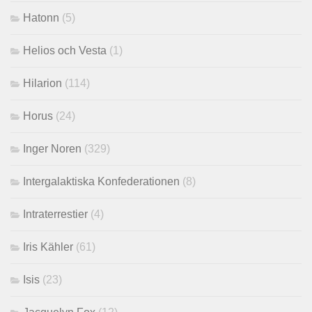
Hatonn
(5)
Helios och Vesta
(1)
Hilarion
(114)
Horus
(24)
Inger Noren
(329)
Intergalaktiska Konfederationen
(8)
Intraterrestier
(4)
Iris Kähler
(61)
Isis
(23)