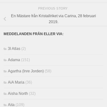
PREVIOUS STORY
En Mästare från Kristallriket via Carina, 28 februari
2019.
MEDDELANDEN FRÅN ELLER VIA:
3I Atlas
(2)
Adama
(151)
Agartha (Inre Jorden)
(58)
AiA Maria
(36)
Aisha North
(32)
Aita
(109)