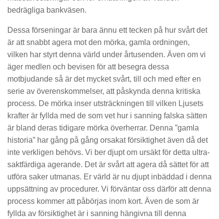
bedrägliga bankväsen.
Dessa förseningar är bara ännu ett tecken på hur svårt det
är att snabbt agera mot den mörka, gamla ordningen,
vilken har styrt denna värld under årtusenden. Även om vi
äger medlen och bevisen för att besegra dessa
motbjudande så är det mycket svårt, till och med efter en
serie av överenskommelser, att påskynda denna kritiska
process. De mörka inser utsträckningen till vilken Ljusets
krafter är fyllda med de som vet hur i sanning falska sätten
är bland deras tidigare mörka överherrar. Denna ”gamla
historia” har gång på gång orsakat försiktighet även då det
inte verkligen behövs. Vi ber djupt om ursäkt för detta ultra-
saktfärdiga agerande. Det är svårt att agera då sättet för att
utföra saker utmanas. Er värld är nu djupt inbäddad i denna
uppsättning av procedurer. Vi förväntar oss därför att denna
process kommer att påbörjas inom kort. Även de som är
fyllda av försiktighet är i sanning hängivna till denna