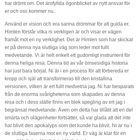
har drömt om. Det ärofyllda ögonblicket av nytt ansvar för
er och oss kommer nu.
Använd er vision och era sanna drömmar för att guida er.
Himlen förstår vilka ni verkligen är och visar er vägen
framåt mot en ny verklighet. Det är Himlen som har skickat
er på denna nya slutliga väg som leder mot fullt
medvetande. Vi är helt enkelt ett gudomligt instrument för
denna heliga resa. Denna tid av vår ömsesidiga historia
har just bara börjat. Ni är i en process för att förbereda er
kropp och själ att transformeras till den kristallina
versionen, vilken är ert fullt medvetna jag. Ni har besparats
från de enorma svårigheterna som skapades av denna
resa och i dess ställe finns en blek spegling av ert jag i
begränsat medvetande. Även om detta har tillåtit att en del
smärta och olägenheter fortsätter, så var glada att det inte
har blivit den apokalyps som det kunde ha blivit. Ni är nu i
de slutliga faserna mot en ny värld. Er väg är klar för en