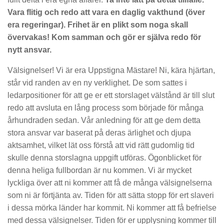
Vara flitig och redo att vara en daglig vakthund (över
era regeringar). Frihet är en plikt som noga skall
övervakas! Kom samman och gör er själva redo för
nytt ansvar.
Välsignelser! Vi är era Uppstigna Mästare! Ni, kära hjärtan,
står vid randen av en ny verklighet. De som sattes i
ledarpositioner för att ge er ett storslaget välstånd är till slut
redo att avsluta en lång process som började för många
århundraden sedan. Vår anledning för att ge dem detta
stora ansvar var baserat på deras ärlighet och djupa
aktsamhet, vilket lät oss förstå att vid rätt gudomlig tid
skulle denna storslagna uppgift utföras. Ögonblicket för
denna heliga fullbordan är nu kommen. Vi är mycket
lyckliga över att ni kommer att få de många välsignelserna
som ni är förtjänta av. Tiden för att sätta stopp för ert slaveri
i dessa mörka länder har kommit. Ni kommer att få befrielse
med dessa välsignelser. Tiden för er upplysning kommer till