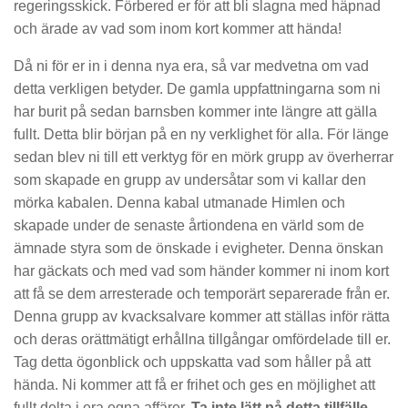
regeringsskick. Förbered er för att bli slagna med häpnad
och ärade av vad som inom kort kommer att hända!
Då ni för er in i denna nya era, så var medvetna om vad
detta verkligen betyder. De gamla uppfattningarna som ni
har burit på sedan barnsben kommer inte längre att gälla
fullt. Detta blir början på en ny verklighet för alla. För länge
sedan blev ni till ett verktyg för en mörk grupp av överherrar
som skapade en grupp av undersåtar som vi kallar den
mörka kabalen. Denna kabal utmanade Himlen och
skapade under de senaste årtiondena en värld som de
ämnade styra som de önskade i evigheter. Denna önskan
har gäckats och med vad som händer kommer ni inom kort
att få se dem arresterade och temporärt separerade från er.
Denna grupp av kvacksalvare kommer att ställas inför rätta
och deras orättmätigt erhållna tillgångar omfördelade till er.
Tag detta ögonblick och uppskatta vad som håller på att
hända. Ni kommer att få er frihet och ges en möjlighet att
fullt delta i era egna affärer.
Ta inte lätt på detta tillfälle.