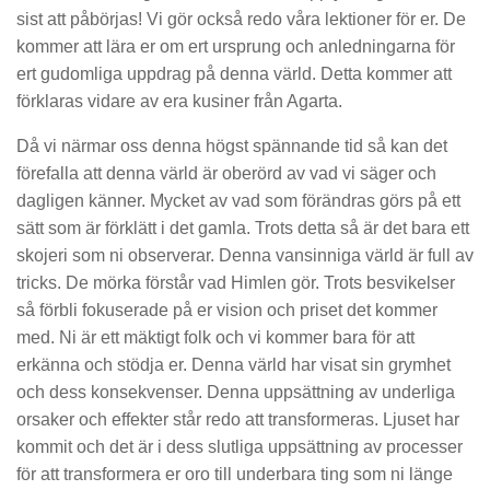
sist att påbörjas! Vi gör också redo våra lektioner för er. De
kommer att lära er om ert ursprung och anledningarna för
ert gudomliga uppdrag på denna värld. Detta kommer att
förklaras vidare av era kusiner från Agarta.
Då vi närmar oss denna högst spännande tid så kan det
förefalla att denna värld är oberörd av vad vi säger och
dagligen känner. Mycket av vad som förändras görs på ett
sätt som är förklätt i det gamla. Trots detta så är det bara ett
skojeri som ni observerar. Denna vansinniga värld är full av
tricks. De mörka förstår vad Himlen gör. Trots besvikelser
så förbli fokuserade på er vision och priset det kommer
med. Ni är ett mäktigt folk och vi kommer bara för att
erkänna och stödja er. Denna värld har visat sin grymhet
och dess konsekvenser. Denna uppsättning av underliga
orsaker och effekter står redo att transformeras. Ljuset har
kommit och det är i dess slutliga uppsättning av processer
för att transformera er oro till underbara ting som ni länge