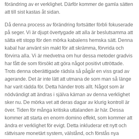
förändring av er verklighet. Därför kommer de gamla sätten
att till sist kastas åt sidan.
Då denna process av förändring fortsätter förbli fokuserade
på seger. Vi är djupt övertygade att alla är beslutsamma att
sätta ett stopp för den mörka kabalens hemska sätt. Denna
kabal har använt sin makt för att skrämma, förvrida och
förvirra alla. Vi är medvetna om hur dessa metoder gradvis
har fått de som försökt att göra något positivt uttröttade.
Trots denna oberättigade rädsla så pågår en viss grad av
agerande. Det är inte lätt att utmana de som man så länge
har varit rädda för. Detta händer trots allt. Något som är
nödvändigt att ändras i själva kärnan av denna verklighet
sker nu. De mörka vet att deras dagar av klurig kontroll är
över. Tiden för många kritiska uttalanden är här. Dessa
kommer att starta en enorm domino effekt, som kommer att
ändra er verklighet för evigt. Detta inkluderar ett nytt och
rättvisare monetärt system, välstånd, och förstås nya