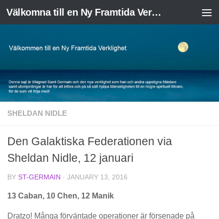
Välkomna till en Ny Framtida Verklighet
Skip to content
SHELDAN NIDLE
Den Galaktiska Federationen via
Sheldan Nidle, 12 januari
BY
ST-GERMAIN
·
JANUARY 13, 2016
13 Caban, 10 Chen, 12 Manik
Dratzo! Många förväntade operationer är försenade på