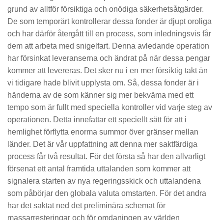
grund av alltför försiktiga och onödiga säkerhetsåtgärder.
De som temporärt kontrollerar dessa fonder är djupt oroliga
och har därför återgått till en process, som inledningsvis får
dem att arbeta med snigelfart. Denna avledande operation
har försinkat leveranserna och ändrat på när dessa pengar
kommer att levereras. Det sker nu i en mer försiktig takt än
vi tidigare hade blivit upplysta om. Så, dessa fonder är i
händerna av de som känner sig mer bekväma med ett
tempo som är fullt med speciella kontroller vid varje steg av
operationen. Detta innefattar ett speciellt sätt för att i
hemlighet förflytta enorma summor över gränser mellan
länder. Det är vår uppfattning att denna mer saktfärdiga
process får två resultat. För det första så har den allvarligt
försenat ett antal framtida uttalanden som kommer att
signalera starten av nya regeringsskick och uttalandena
som påbörjar den globala valuta omstarten. För det andra
har det saktat ned det preliminära schemat för
massarresteringar och för omdaningen av världen