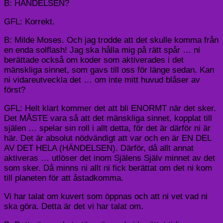
B: HÄNDELSEN?
GFL: Korrekt.
B: Milde Moses. Och jag trodde att det skulle komma från
en enda solflash! Jag ska hålla mig på rätt spår … ni
berättade också om koder som aktiverades i det
mänskliga sinnet, som gavs till oss för länge sedan. Kan
ni vidareutveckla det … om inte mitt huvud blåser av
först?
GFL: Helt klart kommer det att bli ENORMT när det sker.
Det MÅSTE vara så att det mänskliga sinnet, kopplat till
själen … spelar sin roll i allt detta, för det är därför ni är
här. Det är absolut nödvändigt att var och en är EN DEL
AV DET HELA (HÄNDELSEN). Därför, då allt annat
aktiveras … utlöser det inom Själens Själv minnet av det
som sker. Då minns ni allt ni fick berättat om det ni kom
till planeten för att åstadkomma.
Vi har talat om kuvert som öppnas och att ni vet vad ni
ska göra. Detta är det vi har talat om.