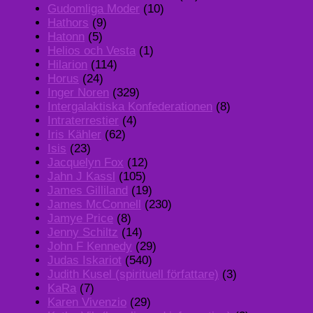
Gudomliga Moder
(10)
Hathors
(9)
Hatonn
(5)
Helios och Vesta
(1)
Hilarion
(114)
Horus
(24)
Inger Noren
(329)
Intergalaktiska Konfederationen
(8)
Intraterrestier
(4)
Iris Kähler
(62)
Isis
(23)
Jacquelyn Fox
(12)
Jahn J Kassl
(105)
James Gilliland
(19)
James McConnell
(230)
Jamye Price
(8)
Jenny Schiltz
(14)
John F Kennedy
(29)
Judas Iskariot
(540)
Judith Kusel (spirituell författare)
(3)
KaRa
(7)
Karen Vivenzio
(29)