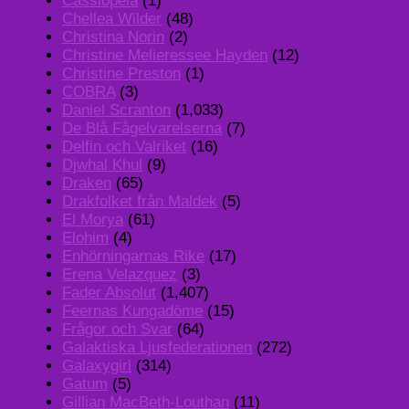
Cassiopeia
(1)
Chellea Wilder
(48)
Christina Norin
(2)
Christine Melieressee Hayden
(12)
Christine Preston
(1)
COBRA
(3)
Daniel Scranton
(1,033)
De Blå Fågelvarelserna
(7)
Delfin och Valriket
(16)
Djwhal Khul
(9)
Draken
(65)
Drakfolket från Maldek
(5)
El Morya
(61)
Elohim
(4)
Enhörningarnas Rike
(17)
Erena Velazquez
(3)
Fader Absolut
(1,407)
Feernas Kungadöme
(15)
Frågor och Svar
(64)
Galaktiska Ljusfederationen
(272)
Galaxygirl
(314)
Gatum
(5)
Gillian MacBeth-Louthan
(11)