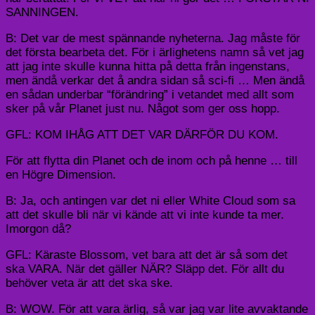
SANNINGEN.
B: Det var de mest spännande nyheterna. Jag måste för
det första bearbeta det. För i ärlighetens namn så vet jag
att jag inte skulle kunna hitta på detta från ingenstans,
men ändå verkar det å andra sidan så sci-fi … Men ändå
en sådan underbar “förändring” i vetandet med allt som
sker på vår Planet just nu. Något som ger oss hopp.
GFL: KOM IHÅG ATT DET VAR DÄRFÖR DU KOM.
För att flytta din Planet och de inom och på henne … till
en Högre Dimension.
B: Ja, och antingen var det ni eller White Cloud som sa
att det skulle bli när vi kände att vi inte kunde ta mer.
Imorgon då?
GFL: Käraste Blossom, vet bara att det är så som det
ska VARA. När det gäller NÄR? Släpp det. För allt du
behöver veta är att det ska ske.
B: WOW. För att vara ärlig, så var jag var lite avvaktande