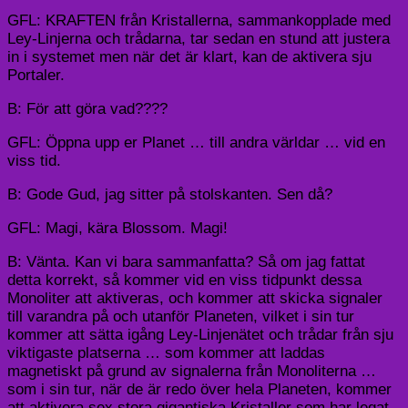
GFL: KRAFTEN från Kristallerna, sammankopplade med
Ley-Linjerna och trådarna, tar sedan en stund att justera
in i systemet men när det är klart, kan de aktivera sju
Portaler.
B: För att göra vad????
GFL: Öppna upp er Planet … till andra världar … vid en
viss tid.
B: Gode Gud, jag sitter på stolskanten. Sen då?
GFL: Magi, kära Blossom. Magi!
B: Vänta. Kan vi bara sammanfatta? Så om jag fattat
detta korrekt, så kommer vid en viss tidpunkt dessa
Monoliter att aktiveras, och kommer att skicka signaler
till varandra på och utanför Planeten, vilket i sin tur
kommer att sätta igång Ley-Linjenätet och trådar från sju
viktigaste platserna … som kommer att laddas
magnetiskt på grund av signalerna från Monoliterna …
som i sin tur, när de är redo över hela Planeten, kommer
att aktivera sex stora gigantiska Kristaller som har legat