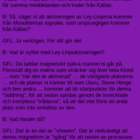
får samma meddelanden och koder från Källan.
B: Så, säger ni att aktiveringen av Ley-Linjerna kommer
från Monoliternas signaler, som ursprungligen kommer
från Källan?
GFL: Ja verkligen. För allt gör det.
B: Vad är syftet med Ley-Linjeaktiveringen?
GFL: De laddar magnetiskt själva marken ni går på.
Föreställ dig en matris som sträcker sig över hela Klotet
… som “när den är aktiverad” … de viktigaste platserna
… och de platser ni känner till som Uluru, Stone Henge
och fem andra … kommer att bli startpunkter för denna
“laddning”, för att sedan spridas genom de invecklade
och komplexa “trådarna”, så att det inte finns en enda
plats som inte omfattas av den.
B: Vad händer då?
GFL: Det är en del av ”showen”. Det är nödvändigt att
denna magnetism är “igång” för att resten av processen