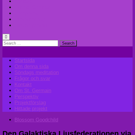
Kontakt
Om St. Germain
Perspektiv
Projektförslag
Hittade projekt
Search
for:
Startsida
Om denna sida
Söndags meditation
Frågor och svar
Kontakt
Om St. Germain
Perspektiv
Projektförslag
Hittade projekt
Blossom Goodchild
Den Galaktiska Ljusfederationen via