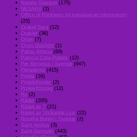
Natalie Glasson
(175)
NESARA
(2)
Office of Poofness (ej kanaliserad information)
(23)
Orakel Sara
(12)
Oraklet
(36)
Orion
(7)
Orion Starlight
(1)
Pallas Athena
(69)
Patricia Cota-Robles
(12)
Per Beronius i Sverige
(947)
Plejaderna
(415)
Porda
(16)
Projektfonder
(2)
Projektförslag
(12)
Ra
(2)
Rådet
(205)
Rådet av 7
(21)
Rådet av Strålande Ljus
(22)
Rositha Bohlin i Sverige
(2)
Saint Aeolus
(3)
Saint Germain
(443)