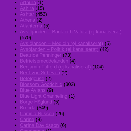
Arthura
(1)
Ashira
(15)
Ashtar
(453)
Athena
(2)
Atlanterna
(5)
Avslöjanden – Bank och Valuta (ej kanaliserat)
(570)
Avslöjanden – Medicin (ej kanaliserat)
(5)
Avsöjanden – Politik (ej kanaliserat)
(42)
Beatrice Penninger
(73)
Befrielsemeddelanden
(4)
Benjamin Fulford (ej kanaliserat)
(104)
Berit von Scheven
(2)
Betelgeuse
(2)
Blossom Goodchild
(302)
Blue Avians
(9)
Blue Light Channeling
(1)
Börge Höglund
(5)
Brenda
(549)
Camilla Nilsson
(26)
Carina
(9)
Carina Davidsson
(6)