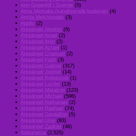
Ann Gripenlöf i Sverige
(5)
Anna Merkaba (kanaliserade budskap)
(4)
Anrita Melchizedek
(3)
Apollo
(2)
Ärkeängel Ametist
(6)
Ärkeängel Anael
(2)
Ärkeängel Ariel
(2)
Ärkeängel Azrael
(1)
Ärkeängel Chamuel
(2)
Ärkeängel Faith
(3)
Ärkeängel Gabriel
(317)
Ärkeängel Jophiel
(14)
Ärkeängel Kollektivet
(1)
Ärkeängel Lucifer
(13)
Ärkeängel Metatron
(123)
Ärkeängel Michael
(596)
Ärkeängel Nathanael
(2)
Ärkeängel Raphael
(74)
Ärkeängel Sandalfon
(5)
Ärkeängel Uriel
(83)
Ärkeängel Zadkiel
(48)
Arkturierna
(2,525)