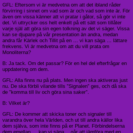
GFL: Eftersom vi är medvetna om att det ibland råder
förvirring i sinnet om vad som är och vad som inte är. För
även om vissa känner att vi pratar i gåtor, så gör vi inte
det. Vi uttrycker oss helt enkelt på ett sätt som tillåter
varje själ att göra sin egen tolkning av det vi säger. Vissa
kan se djupare på vår presentation än andra, medan
andra får Kärlek och Tillit på en … vi kan säga … lättare
frekvens. Vi är medvetna om att du vill prata om
Monoliterna?
B: Ja tack. Om det passar? För en hel del efterfrågar en
uppdatering om dem.
GFL: Alla finns nu på plats. Men ingen ska aktiveras just
nu. De ska förbli vilande tills ”Signalen” ges, och då ska
de ”komma till liv och göra sina saker”.
B: Vilket är?
GFL: De kommer att skicka toner och signaler till
varandra över hela Världen, och ut till andra källor lika
dem själva, som inte finns på er Planet. Förbindelserna
dem emellan … kan vi säga …går att jämföra med en