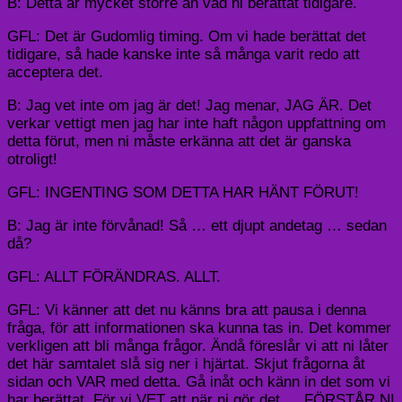
B: Detta är mycket större än vad ni berättat tidigare.
GFL: Det är Gudomlig timing. Om vi hade berättat det
tidigare, så hade kanske inte så många varit redo att
acceptera det.
B: Jag vet inte om jag är det! Jag menar, JAG ÄR. Det
verkar vettigt men jag har inte haft någon uppfattning om
detta förut, men ni måste erkänna att det är ganska
otroligt!
GFL: INGENTING SOM DETTA HAR HÄNT FÖRUT!
B: Jag är inte förvånad! Så … ett djupt andetag … sedan
då?
GFL: ALLT FÖRÄNDRAS. ALLT.
GFL: Vi känner att det nu känns bra att pausa i denna
fråga, för att informationen ska kunna tas in. Det kommer
verkligen att bli många frågor. Ändå föreslår vi att ni låter
det här samtalet slå sig ner i hjärtat. Skjut frågorna åt
sidan och VAR med detta. Gå inåt och känn in det som vi
har berättat. För vi VET att när ni gör det … FÖRSTÅR NI