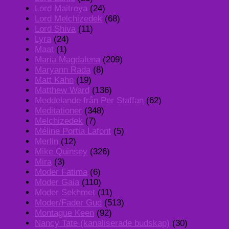
Lord Maitreya
(24)
Lord Melchizedek
(68)
Lord Shiva
(11)
Lyra
(24)
Maat
(1)
Maria Magdalena
(209)
Maryann Rada
(8)
Matt Kahn
(19)
Matthew Ward
(136)
Meddelande från Per Staffan
(62)
Meditationer
(348)
Melchizedek
(7)
Méline Portia Lafont
(5)
Merlin
(12)
Mike Quinsey
(326)
Mira
(3)
Moder Fatima
(6)
Moder Gaia
(110)
Moder Sekhmet
(11)
Moder/Fader Gud
(513)
Montague Keen
(92)
Nancy Tate (kanaliserade budskap)
(30)