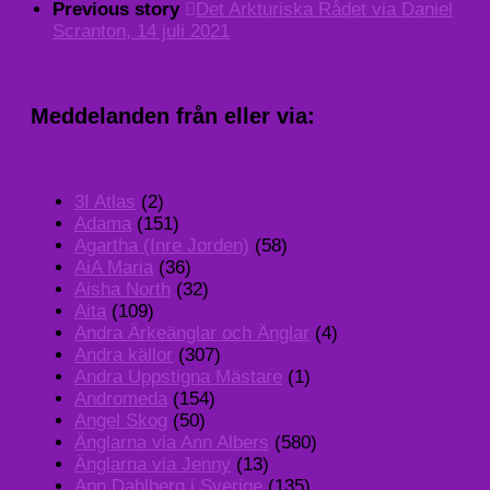
Previous story
Det Arkturiska Rådet via Daniel
Scranton, 14 juli 2021
Meddelanden från eller via:
3I Atlas
(2)
Adama
(151)
Agartha (Inre Jorden)
(58)
AiA Maria
(36)
Aisha North
(32)
Aita
(109)
Andra Ärkeänglar och Änglar
(4)
Andra källor
(307)
Andra Uppstigna Mästare
(1)
Andromeda
(154)
Angel Skog
(50)
Änglarna via Ann Albers
(580)
Änglarna via Jenny
(13)
Ann Dahlberg i Sverige
(135)