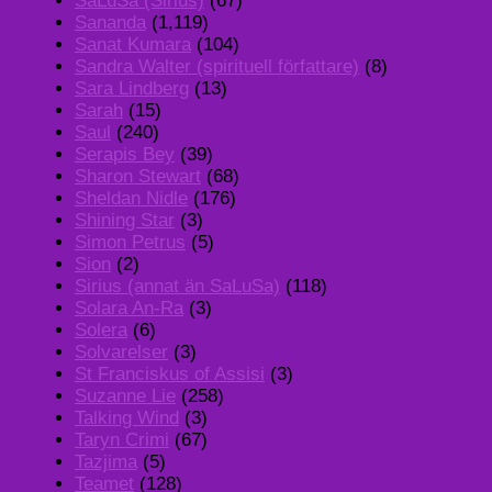
SaLuSa (Sirius)
(67)
Sananda
(1,119)
Sanat Kumara
(104)
Sandra Walter (spirituell författare)
(8)
Sara Lindberg
(13)
Sarah
(15)
Saul
(240)
Serapis Bey
(39)
Sharon Stewart
(68)
Sheldan Nidle
(176)
Shining Star
(3)
Simon Petrus
(5)
Sion
(2)
Sirius (annat än SaLuSa)
(118)
Solara An-Ra
(3)
Solera
(6)
Solvarelser
(3)
St Franciskus of Assisi
(3)
Suzanne Lie
(258)
Talking Wind
(3)
Taryn Crimi
(67)
Tazjima
(5)
Teamet
(128)