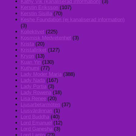
Kathy Vik (kanaliserad information)
(3)
Kerstin Eriksson
(107)
Kerstin Sisilla
(70)
Keshe Foundation (ej kanaliserad information)
(3)
Kollektivet
(225)
Kosmisk Medvetenhet
(3)
Krista
(20)
Kristallriket
(127)
Kryon
(13)
Kuan Yin
(130)
Kuthumi
(77)
Lady Moder Maria
(388)
Lady Nada
(167)
Lady Portia
(3)
Lady Rowena
(18)
Lisa Renee
(20)
Ljusarbetarmöten
(37)
Ljusvärdinnan
(1)
Lord Buddha
(40)
Lord Emanuel
(12)
Lord Ganesha
(3)
Lord Lanto
(23)