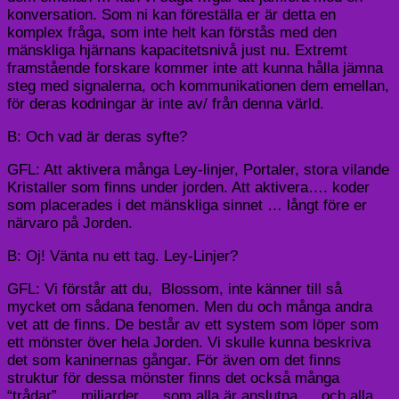
konversation. Som ni kan föreställa er är detta en
komplex fråga, som inte helt kan förstås med den
mänskliga hjärnans kapacitetsnivå just nu. Extremt
framstående forskare kommer inte att kunna hålla jämna
steg med signalerna, och kommunikationen dem emellan,
för deras kodningar är inte av/ från denna värld.
B: Och vad är deras syfte?
GFL: Att aktivera många Ley-linjer, Portaler, stora vilande
Kristaller som finns under jorden. Att aktivera…. koder
som placerades i det mänskliga sinnet … långt före er
närvaro på Jorden.
B: Oj! Vänta nu ett tag. Ley-Linjer?
GFL: Vi förstår att du, Blossom, inte känner till så
mycket om sådana fenomen. Men du och många andra
vet att de finns. De består av ett system som löper som
ett mönster över hela Jorden. Vi skulle kunna beskriva
det som kaninernas gångar. För även om det finns
struktur för dessa mönster finns det också många
“trådar” … miljarder … som alla är anslutna … och alla