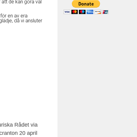
r att de kan göra val
t för en av era
dje, då vi ansluter
uriska Rådet via
cranton 20 april