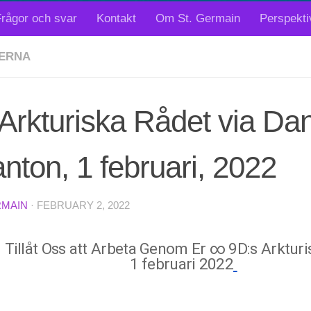
rågor och svar
Kontakt
Om St. Germain
Perspekti
ERNA
Arkturiska Rådet via Dan
nton, 1 februari, 2022
RMAIN
·
FEBRUARY 2, 2022
Tillåt Oss att Arbeta Genom Er
∞
9D:s Arkturi
1 februari 2022