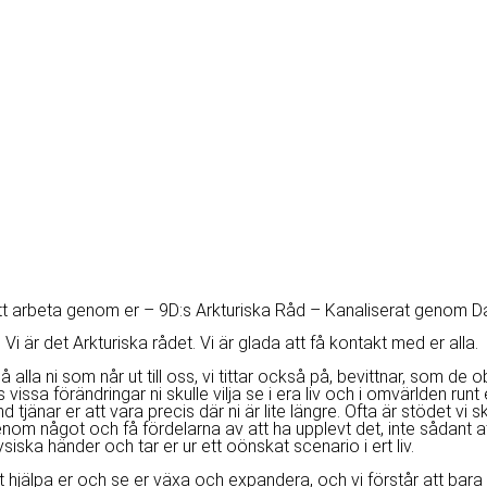
 att arbeta genom er – 9D:s Arkturiska Råd – Kanaliserat genom 
 Vi är det Arkturiska rådet. Vi är glada att få kontakt med er alla.
å alla ni som når ut till oss, vi tittar också på, bevittnar, som de o
s vissa förändringar ni skulle vilja se i era liv och i omvärlden run
nd tjänar er att vara precis där ni är lite längre. Ofta är stödet vi s
genom något och få fördelarna av att ha upplevt det, inte sådant at
ysiska händer och tar er ur ett oönskat scenario i ert liv.
tt hjälpa er och se er växa och expandera, och vi förstår att bara