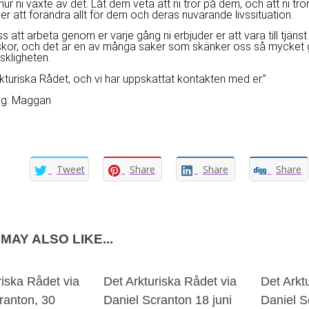
ur ni växte av det. Låt dem veta att ni tror på dem, och att ni tro
att förändra allt för dem och deras nuvarande livssituation.
oss att arbeta genom er varje gång ni erbjuder er att vara till tjäns
or, och det är en av många saker som skänker oss så mycket glä
nskligheten.
rkturiska Rådet, och vi har uppskattat kontakten med er.”
ng: Maggan
Tweet
Share
Share
Share
MAY ALSO LIKE...
riska Rådet via
Det Arkturiska Rådet via
Det Arkt
ranton, 30
Daniel Scranton 18 juni
Daniel S