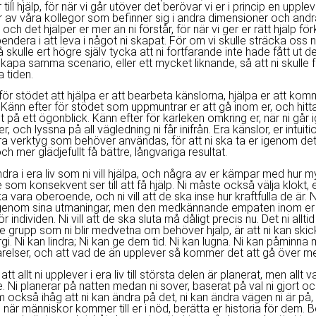
 till hjälp, för när vi går utöver det berövar vi er i princip en upple
er av våra kollegor som befinner sig i andra dimensioner och andr
ch det hjälper er mer än ni förstår, för när vi ger er rätt hjälp för
endera i att leva i något ni skapat. För om vi skulle sträcka oss n
å skulle ert högre själv tycka att ni fortfarande inte hade fått ut 
skapa samma scenario, eller ett mycket liknande, så att ni skulle f
 tiden.
för stödet att hjälpa er att bearbeta känslorna, hjälpa er att komm
 Känn efter för stödet som uppmuntrar er att gå inom er, och hitta 
lt på ett ögonblick. Känn efter för kärleken omkring er, när ni går
, och lyssna på all vägledning ni får inifrån. Era känslor, er intui
a verktyg som behöver användas, för att ni ska ta er igenom det 
h mer glädjefullt få bättre, långvariga resultat.
ndra i era liv som ni vill hjälpa, och några av er kämpar med hur 
de som konsekvent ser till att få hjälp. Ni måste också välja klokt, e
ka vara oberoende, och ni vill att de ska inse hur kraftfulla de är. 
genom sina utmaningar, men den medkännande empaten inom er v
för individen. Ni vill att de ska sluta må dåligt precis nu. Det ni all
e grupp som ni blir medvetna om behöver hjälp, är att ni kan ski
gi. Ni kan lindra; Ni kan ge dem tid. Ni kan lugna. Ni kan påminna
varelser, och att vad de än upplever så kommer det att gå över me
att allt ni upplever i era liv till största delen är planerat, men allt v
. Ni planerar på natten medan ni sover, baserat på val ni gjort oc
 också ihåg att ni kan ändra på det, ni kan ändra vägen ni är på,
när människor kommer till er i nöd, berätta er historia för dem. B