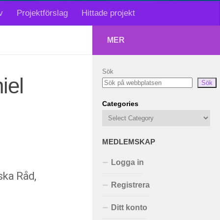
v
Projektförslag
Hittade projekt
MER
Sök
iel
Sök
Categories
MEDLEMSKAP
Logga in
ska Råd,
Registrera
Ditt konto