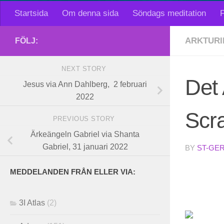
Startsida
Om denna sida
Söndags meditation
F
ARKTURI
FÖLJ:
NEXT STORY
Det 
Jesus via Ann Dahlberg, 2 februari
2022
Scra
PREVIOUS STORY
Ärkeängeln Gabriel via Shanta
Gabriel, 31 januari 2022
BY
ST-GE
MEDDELANDEN FRÅN ELLER VIA:
3I Atlas
(2)