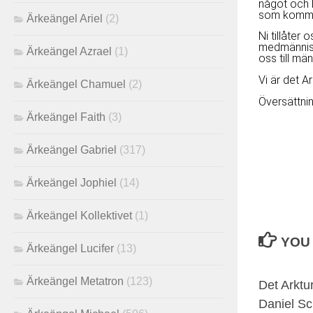
något och h
som kommer 
Ärkeängel Ariel
(2)
Ni tillåter 
medmännisk
Ärkeängel Azrael
(1)
oss till mä
Vi är det A
Ärkeängel Chamuel
(2)
Översättni
Ärkeängel Faith
(3)
Ärkeängel Gabriel
(317)
Ärkeängel Jophiel
(14)
Ärkeängel Kollektivet
(1)
YOU 
Ärkeängel Lucifer
(13)
Ärkeängel Metatron
(123)
Det Arktu
Daniel Sc