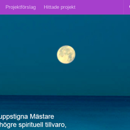
Projektförslag
Hittade projekt