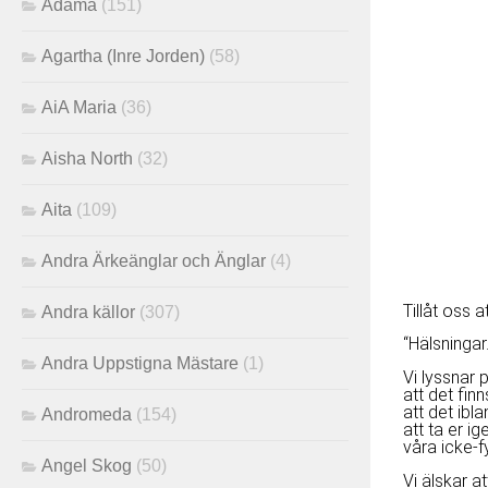
Adama
(151)
Agartha (Inre Jorden)
(58)
AiA Maria
(36)
Aisha North
(32)
Aita
(109)
Andra Ärkeänglar och Änglar
(4)
Tillåt oss
Andra källor
(307)
“Hälsningar.
Andra Uppstigna Mästare
(1)
Vi lyssnar p
att det finn
att det ibla
Andromeda
(154)
att ta er i
våra icke-f
Angel Skog
(50)
Vi älskar a