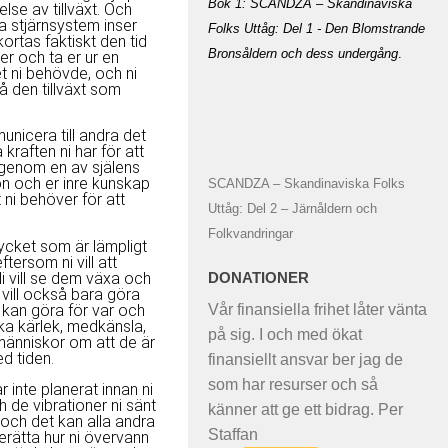
Bok 1: SCANDZA – Skandinaviska
velse av tillväxt. Och
a stjärnsystem inser
Folks Uttåg: Del 1 - Den Blomstrande
kortas faktiskt den tid
Bronsåldern och dess undergång
.
er och ta er ur en
det ni behövde, och ni
å den tillväxt som
unicera till andra det
kraften ni har för att
 igenom en av själens
tion och er inre kunskap
SCANDZA – Skandinaviska Folks
ni behöver för att
Uttåg: Del 2 – Järnåldern och
Folkvandringar
mycket som är lämpligt
ftersom ni vill att
Ni vill se dem växa och
DONATIONER
ill också bara göra
Vår finansiella frihet låter vänta
tid kan göra för var och
cka kärlek, medkänsla,
på sig. I och med ökat
 människor om att de är
d tiden.
finansiellt ansvar ber jag de
som har resurser och så
ar inte planerat innan ni
h de vibrationer ni sänt
känner att ge ett bidrag. Per
 och det kan alla andra
Staffan
erätta hur ni övervann