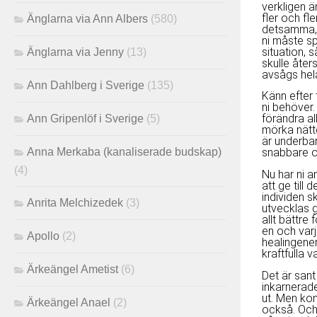
verkligen är
fler och fl
Änglarna via Ann Albers
(580)
detsamma, o
ni måste sp
situation, s
Änglarna via Jenny
(13)
skulle åter
avsågs hela
Ann Dahlberg i Sverige
(135)
Känn efter 
ni behöver.
förändra al
Ann Gripenlöf i Sverige
(5)
mörka nätter
är underbar
Anna Merkaba (kanaliserade budskap)
snabbare oc
(4)
Nu har ni a
att ge till 
individen s
Anrita Melchizedek
(3)
utvecklas 
allt bättre 
en och varj
Apollo
(2)
healingener
kraftfulla 
Ärkeängel Ametist
(6)
Det är sant 
inkarnerade
ut. Men kom
Ärkeängel Anael
(2)
också. Och 