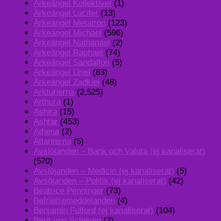
Ärkeängel Kollektivet
(1)
Ärkeängel Lucifer
(13)
Ärkeängel Metatron
(123)
Ärkeängel Michael
(596)
Ärkeängel Nathanael
(2)
Ärkeängel Raphael
(74)
Ärkeängel Sandalfon
(5)
Ärkeängel Uriel
(83)
Ärkeängel Zadkiel
(48)
Arkturierna
(2,525)
Arthura
(1)
Ashira
(15)
Ashtar
(453)
Athena
(2)
Atlanterna
(5)
Avslöjanden – Bank och Valuta (ej kanaliserat)
(570)
Avslöjanden – Medicin (ej kanaliserat)
(5)
Avsöjanden – Politik (ej kanaliserat)
(42)
Beatrice Penninger
(73)
Befrielsemeddelanden
(4)
Benjamin Fulford (ej kanaliserat)
(104)
Berit von Scheven
(2)