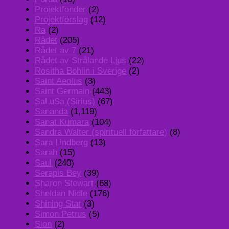
Projektfonder
(2)
Projektförslag
(12)
Ra
(2)
Rådet
(205)
Rådet av 7
(21)
Rådet av Strålande Ljus
(22)
Rositha Bohlin i Sverige
(2)
Saint Aeolus
(3)
Saint Germain
(443)
SaLuSa (Sirius)
(67)
Sananda
(1,119)
Sanat Kumara
(104)
Sandra Walter (spirituell författare)
(8)
Sara Lindberg
(13)
Sarah
(15)
Saul
(240)
Serapis Bey
(39)
Sharon Stewart
(68)
Sheldan Nidle
(176)
Shining Star
(3)
Simon Petrus
(5)
Sion
(2)