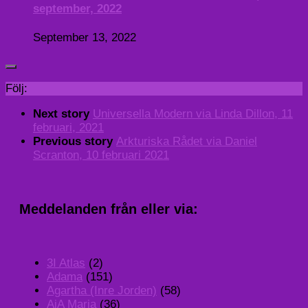
september, 2022
September 13, 2022
Följ:
Next story
Universella Modern via Linda Dillon, 11
februari, 2021
Previous story
Arkturiska Rådet via Daniel
Scranton, 10 februari 2021
Meddelanden från eller via:
3I Atlas
(2)
Adama
(151)
Agartha (Inre Jorden)
(58)
AiA Maria
(36)