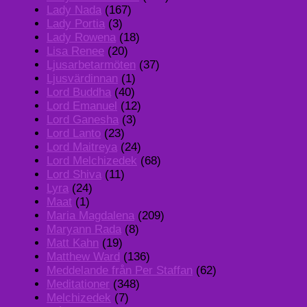
Lady Nada
(167)
Lady Portia
(3)
Lady Rowena
(18)
Lisa Renee
(20)
Ljusarbetarmöten
(37)
Ljusvärdinnan
(1)
Lord Buddha
(40)
Lord Emanuel
(12)
Lord Ganesha
(3)
Lord Lanto
(23)
Lord Maitreya
(24)
Lord Melchizedek
(68)
Lord Shiva
(11)
Lyra
(24)
Maat
(1)
Maria Magdalena
(209)
Maryann Rada
(8)
Matt Kahn
(19)
Matthew Ward
(136)
Meddelande från Per Staffan
(62)
Meditationer
(348)
Melchizedek
(7)