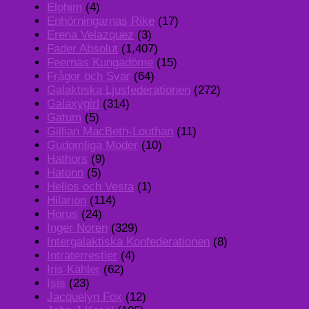
Elohim
(4)
Enhörningarnas Rike
(17)
Erena Velazquez
(3)
Fader Absolut
(1,407)
Feernas Kungadöme
(15)
Frågor och Svar
(64)
Galaktiska Ljusfederationen
(272)
Galaxygirl
(314)
Gatum
(5)
Gillian MacBeth-Louthan
(11)
Gudomliga Moder
(10)
Hathors
(9)
Hatonn
(5)
Helios och Vesta
(1)
Hilarion
(114)
Horus
(24)
Inger Noren
(329)
Intergalaktiska Konfederationen
(8)
Intraterrestier
(4)
Iris Kähler
(62)
Isis
(23)
Jacquelyn Fox
(12)