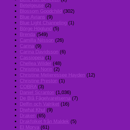
Betelgeuse
(2)
Blossom Goodchild
(302)
Blue Avians
(9)
Blue Light Channeling
(1)
Börge Höglund
(5)
Brenda
(549)
Camilla Nilsson
(26)
Carina
(9)
Carina Davidsson
(6)
Cassiopeia
(1)
Chellea Wilder
(48)
Christina Norin
(2)
Christine Melieressee Hayden
(12)
Christine Preston
(1)
COBRA
(3)
Daniel Scranton
(1,036)
De Blå Fågelvarelserna
(7)
Delfin och Valriket
(16)
Djwhal Khul
(9)
Draken
(65)
Drakfolket från Maldek
(5)
El Morya
(61)