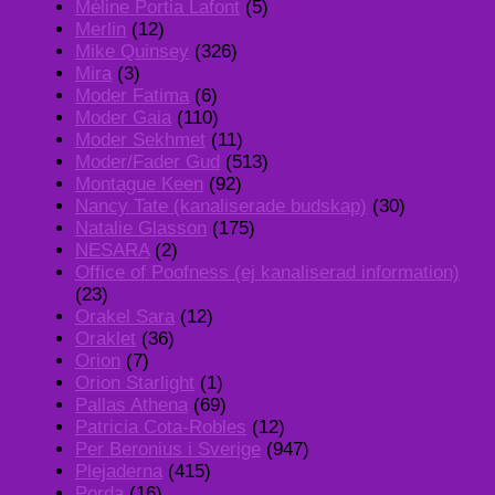
Méline Portia Lafont
(5)
Merlin
(12)
Mike Quinsey
(326)
Mira
(3)
Moder Fatima
(6)
Moder Gaia
(110)
Moder Sekhmet
(11)
Moder/Fader Gud
(513)
Montague Keen
(92)
Nancy Tate (kanaliserade budskap)
(30)
Natalie Glasson
(175)
NESARA
(2)
Office of Poofness (ej kanaliserad information)
(23)
Orakel Sara
(12)
Oraklet
(36)
Orion
(7)
Orion Starlight
(1)
Pallas Athena
(69)
Patricia Cota-Robles
(12)
Per Beronius i Sverige
(947)
Plejaderna
(415)
Porda
(16)