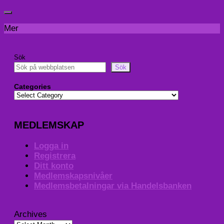
Mer
Sök
Sök
Categories
MEDLEMSKAP
Logga in
Registrera
Ditt konto
Medlemskapsnivåer
Medlemsbetalningar via Handelsbanken
Archives