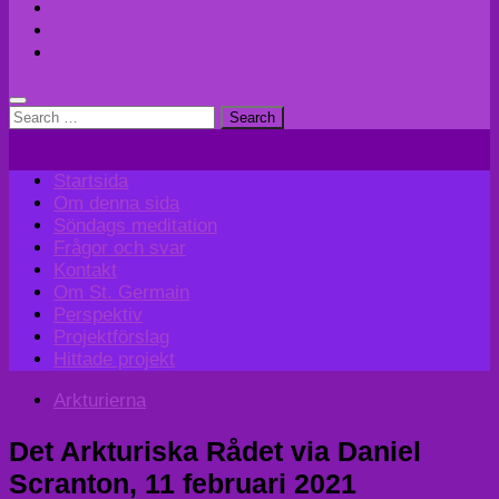
Perspektiv
Projektförslag
Hittade projekt
Search
for:
Startsida
Om denna sida
Söndags meditation
Frågor och svar
Kontakt
Om St. Germain
Perspektiv
Projektförslag
Hittade projekt
Arkturierna
Det Arkturiska Rådet via Daniel
Scranton, 11 februari 2021