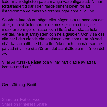
leder mänskligheten på så många väsentliga sätt. Ni har
fortfarande tid där i den fjärde dimensionen för att
åstadkomma de massiva förändringar som ni vill se.
Så vänta inte på att något eller någon ska ta hand om det
åt er, utan sträck snarare de muskler som ni har, de
muskler som ger er rätten och tillstånd att skapa hela
världar, hela stjärnsystem och hela galaxer. Och visa oss
alla här i den nionde dimensionen vem som tittar på vad
ni är kapabla till med bara lite fokus och uppmärksamhet
på vad ni vill se utanför er i det samhälle som ni är en del
av.
Vi är Arkturiska Rådet och vi har haft glädje av att få
kontakt med er.”
Översättning: Bodil
Share on Twitter
Tweet
Share on Pinterest
Share