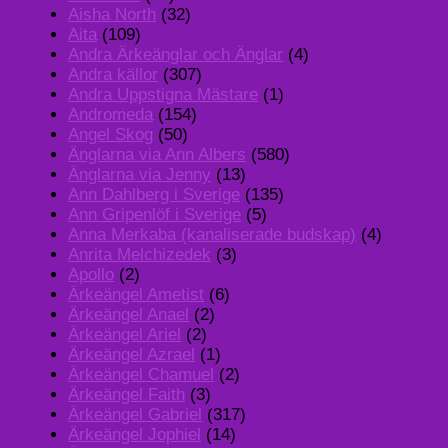
Aisha North
(32)
Aita
(109)
Andra Ärkeänglar och Änglar
(4)
Andra källor
(307)
Andra Uppstigna Mästare
(1)
Andromeda
(154)
Angel Skog
(50)
Änglarna via Ann Albers
(580)
Änglarna via Jenny
(13)
Ann Dahlberg i Sverige
(135)
Ann Gripenlöf i Sverige
(5)
Anna Merkaba (kanaliserade budskap)
(4)
Anrita Melchizedek
(3)
Apollo
(2)
Ärkeängel Ametist
(6)
Ärkeängel Anael
(2)
Ärkeängel Ariel
(2)
Ärkeängel Azrael
(1)
Ärkeängel Chamuel
(2)
Ärkeängel Faith
(3)
Ärkeängel Gabriel
(317)
Ärkeängel Jophiel
(14)