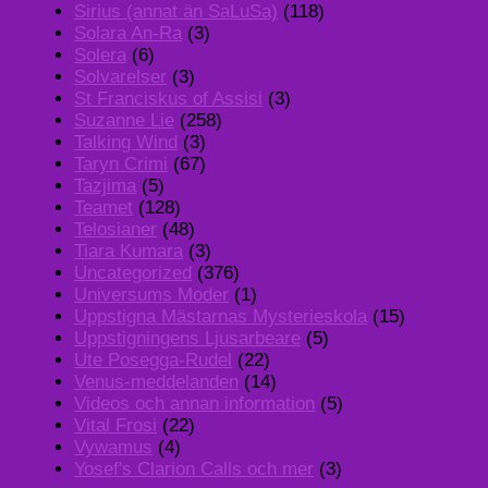
Sirius (annat än SaLuSa)
(118)
Solara An-Ra
(3)
Solera
(6)
Solvarelser
(3)
St Franciskus of Assisi
(3)
Suzanne Lie
(258)
Talking Wind
(3)
Taryn Crimi
(67)
Tazjima
(5)
Teamet
(128)
Telosianer
(48)
Tiara Kumara
(3)
Uncategorized
(376)
Universums Moder
(1)
Uppstigna Mästarnas Mysterieskola
(15)
Uppstigningens Ljusarbeare
(5)
Ute Posegga-Rudel
(22)
Venus-meddelanden
(14)
Videos och annan information
(5)
Vital Frosi
(22)
Vywamus
(4)
Yosef's Clarion Calls och mer
(3)