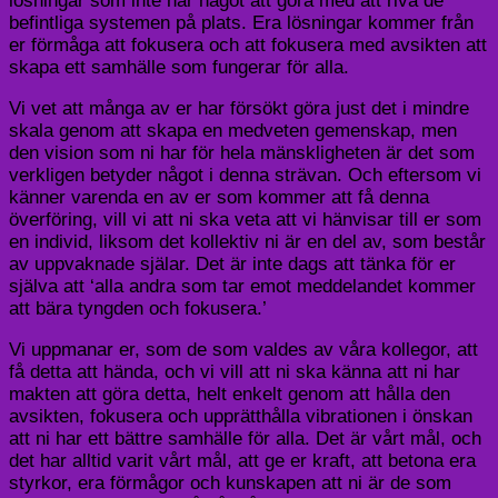
lösningar som inte har något att göra med att riva de
befintliga systemen på plats. Era lösningar kommer från
er förmåga att fokusera och att fokusera med avsikten att
skapa ett samhälle som fungerar för alla.
Vi vet att många av er har försökt göra just det i mindre
skala genom att skapa en medveten gemenskap, men
den vision som ni har för hela mänskligheten är det som
verkligen betyder något i denna strävan. Och eftersom vi
känner varenda en av er som kommer att få denna
överföring, vill vi att ni ska veta att vi hänvisar till er som
en individ, liksom det kollektiv ni är en del av, som består
av uppvaknade själar. Det är inte dags att tänka för er
själva att ‘alla andra som tar emot meddelandet kommer
att bära tyngden och fokusera.’
Vi uppmanar er, som de som valdes av våra kollegor, att
få detta att hända, och vi vill att ni ska känna att ni har
makten att göra detta, helt enkelt genom att hålla den
avsikten, fokusera och upprätthålla vibrationen i önskan
att ni har ett bättre samhälle för alla. Det är vårt mål, och
det har alltid varit vårt mål, att ge er kraft, att betona era
styrkor, era förmågor och kunskapen att ni är de som