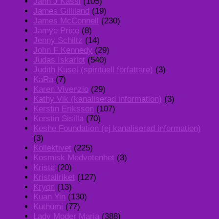
Jahn J Kassl
(105)
James Gilliland
(19)
James McConnell
(230)
Jamye Price
(8)
Jenny Schiltz
(14)
John F Kennedy
(29)
Judas Iskariot
(540)
Judith Kusel (spirituell författare)
(3)
KaRa
(7)
Karen Vivenzio
(29)
Kathy Vik (kanaliserad information)
(3)
Kerstin Eriksson
(107)
Kerstin Sisilla
(70)
Keshe Foundation (ej kanaliserad information)
(3)
Kollektivet
(225)
Kosmisk Medvetenhet
(3)
Krista
(20)
Kristallriket
(127)
Kryon
(13)
Kuan Yin
(130)
Kuthumi
(77)
Lady Moder Maria
(388)