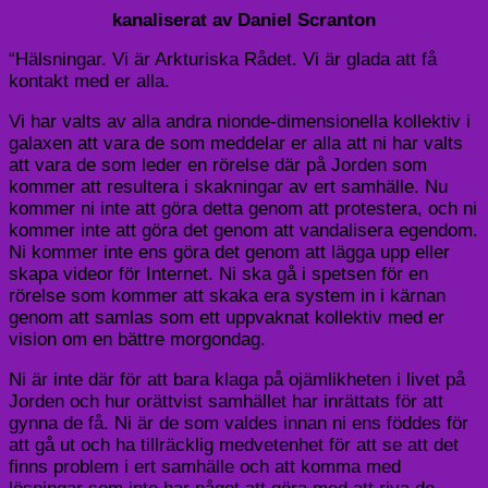
kanaliserat av Daniel Scranton
“Hälsningar. Vi är Arkturiska Rådet. Vi är glada att få
kontakt med er alla.
Vi har valts av alla andra nionde-dimensionella kollektiv i
galaxen att vara de som meddelar er alla att ni har valts
att vara de som leder en rörelse där på Jorden som
kommer att resultera i skakningar av ert samhälle. Nu
kommer ni inte att göra detta genom att protestera, och ni
kommer inte att göra det genom att vandalisera egendom.
Ni kommer inte ens göra det genom att lägga upp eller
skapa videor för Internet. Ni ska gå i spetsen för en
rörelse som kommer att skaka era system in i kärnan
genom att samlas som ett uppvaknat kollektiv med er
vision om en bättre morgondag.
Ni är inte där för att bara klaga på ojämlikheten i livet på
Jorden och hur orättvist samhället har inrättats för att
gynna de få. Ni är de som valdes innan ni ens föddes för
att gå ut och ha tillräcklig medvetenhet för att se att det
finns problem i ert samhälle och att komma med