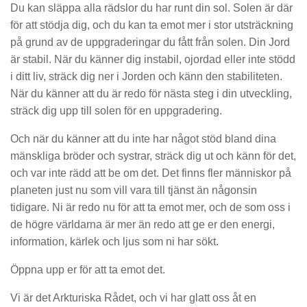
Du kan släppa alla rädslor du har runt din sol. Solen är där
för att stödja dig, och du kan ta emot mer i stor utsträckning
på grund av de uppgraderingar du fått från solen. Din Jord
är stabil. När du känner dig instabil, ojordad eller inte stödd
i ditt liv, sträck dig ner i Jorden och känn den stabiliteten.
När du känner att du är redo för nästa steg i din utveckling,
sträck dig upp till solen för en uppgradering.
Och när du känner att du inte har något stöd bland dina
mänskliga bröder och systrar, sträck dig ut och känn för det,
och var inte rädd att be om det. Det finns fler människor på
planeten just nu som vill vara till tjänst än någonsin
tidigare. Ni är redo nu för att ta emot mer, och de som oss i
de högre världarna är mer än redo att ge er den energi,
information, kärlek och ljus som ni har sökt.
Öppna upp er för att ta emot det.
Vi är det Arkturiska Rådet, och vi har glatt oss åt en