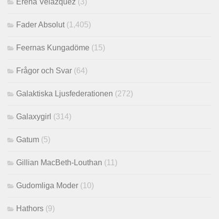
Erena Velazquez
(3)
Fader Absolut
(1,405)
Feernas Kungadöme
(15)
Frågor och Svar
(64)
Galaktiska Ljusfederationen
(272)
Galaxygirl
(314)
Gatum
(5)
Gillian MacBeth-Louthan
(11)
Gudomliga Moder
(10)
Hathors
(9)