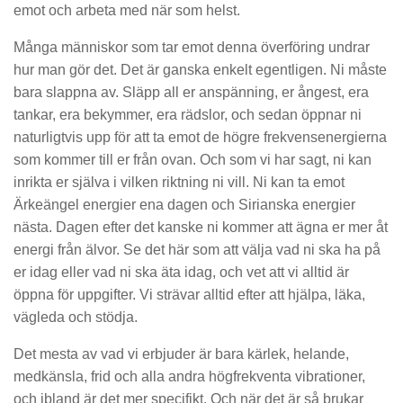
emot och arbeta med när som helst.
Många människor som tar emot denna överföring undrar
hur man gör det. Det är ganska enkelt egentligen. Ni måste
bara slappna av. Släpp all er anspänning, er ångest, era
tankar, era bekymmer, era rädslor, och sedan öppnar ni
naturligtvis upp för att ta emot de högre frekvensenergierna
som kommer till er från ovan. Och som vi har sagt, ni kan
inrikta er själva i vilken riktning ni vill. Ni kan ta emot
Ärkeängel energier ena dagen och Sirianska energier
nästa. Dagen efter det kanske ni kommer att ägna er mer åt
energi från älvor. Se det här som att välja vad ni ska ha på
er idag eller vad ni ska äta idag, och vet att vi alltid är
öppna för uppgifter. Vi strävar alltid efter att hjälpa, läka,
vägleda och stödja.
Det mesta av vad vi erbjuder är bara kärlek, helande,
medkänsla, frid och alla andra högfrekventa vibrationer,
och ibland är det mer specifikt. Och när det är så brukar