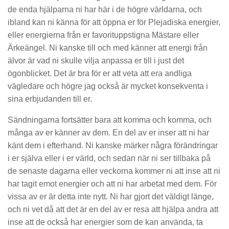
de enda hjälparna ni har här i de högre världarna, och
ibland kan ni känna för att öppna er för Plejadiska energier,
eller energierna från er favorituppstigna Mästare eller
Ärkeängel. Ni kanske till och med känner att energi från
älvor är vad ni skulle vilja anpassa er till i just det
ögonblicket. Det är bra för er att veta att era andliga
vägledare och högre jag också är mycket konsekventa i
sina erbjudanden till er.
Sändningarna fortsätter bara att komma och komma, och
många av er känner av dem. En del av er inser att ni har
känt dem i efterhand. Ni kanske märker några förändringar
i er själva eller i er värld, och sedan när ni ser tillbaka på
de senaste dagarna eller veckorna kommer ni att inse att ni
har tagit emot energier och att ni har arbetat med dem. För
vissa av er är detta inte nytt. Ni har gjort det väldigt länge,
och ni vet då att det är en del av er resa att hjälpa andra att
inse att de också har energier som de kan använda, ta