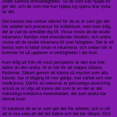
under samma omständigheter. Så de som kan hjälpa till
gör det, och de som inte kan hjälpa sig själva drar nytta
av det.
Det kanske inte verkar rättvist för de av er som gör det
här arbetet och processar för kollektivet, men kom ihåg,
det är vad du anmälde dig till. Vissa visste att de skulle
inkarnera i familjer med enastående rikedom, och andra
visste att de skulle inkarnera till usel fattigdom. Det är ett
beslut som ni fattar innan ni inkarnerar, och sedan när ni
kommer hit så upplever ni verkligheten i det livet.
Kom ihåg att från ett visst perspektiv är den ena inte
bättre än den andra. Ni är här för att släppa sådana
fördomar. Säkert genom att känna så mycket som alla
känner, har ni tillgång till mer glädje, mer kärlek och mer
medkänsla. Därför accelereras er personliga utveckling
också av er vilja att känna det som är en del av det
mänskliga kollektiva medvetandet, det som andra har
lämnat kvar.
Vi saluterar de av er som gör det här arbetet, och vi vill
att ni ska veta att det blir bättre och det blir lättare. Och