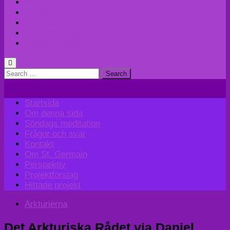
Kontakt
Om St. Germain
Perspektiv
Projektförslag
Hittade projekt
Search
for:
Startsida
Om denna sida
Söndags meditation
Frågor och svar
Kontakt
Om St. Germain
Perspektiv
Projektförslag
Hittade projekt
Arkturierna
Det Arkturiska Rådet via Daniel