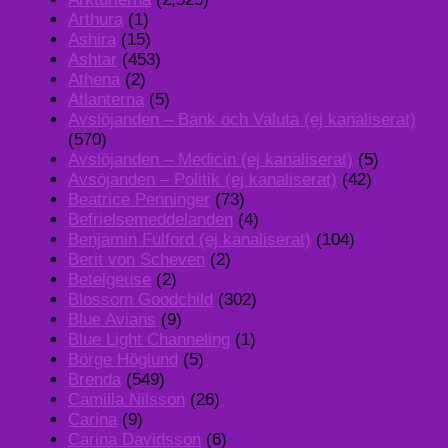
Arthura
(1)
Ashira
(15)
Ashtar
(453)
Athena
(2)
Atlanterna
(5)
Avslöjanden – Bank och Valuta (ej kanaliserat)
(570)
Avslöjanden – Medicin (ej kanaliserat)
(5)
Avsöjanden – Politik (ej kanaliserat)
(42)
Beatrice Penninger
(73)
Befrielsemeddelanden
(4)
Benjamin Fulford (ej kanaliserat)
(104)
Berit von Scheven
(2)
Betelgeuse
(2)
Blossom Goodchild
(302)
Blue Avians
(9)
Blue Light Channeling
(1)
Börge Höglund
(5)
Brenda
(549)
Camilla Nilsson
(26)
Carina
(9)
Carina Davidsson
(6)