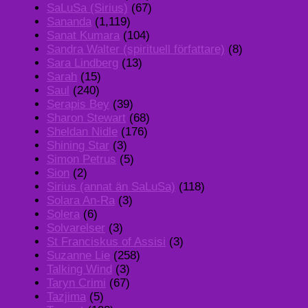
SaLuSa (Sirius)
(67)
Sananda
(1,119)
Sanat Kumara
(104)
Sandra Walter (spirituell författare)
(8)
Sara Lindberg
(13)
Sarah
(15)
Saul
(240)
Serapis Bey
(39)
Sharon Stewart
(68)
Sheldan Nidle
(176)
Shining Star
(3)
Simon Petrus
(5)
Sion
(2)
Sirius (annat än SaLuSa)
(118)
Solara An-Ra
(3)
Solera
(6)
Solvarelser
(3)
St Franciskus of Assisi
(3)
Suzanne Lie
(258)
Talking Wind
(3)
Taryn Crimi
(67)
Tazjima
(5)