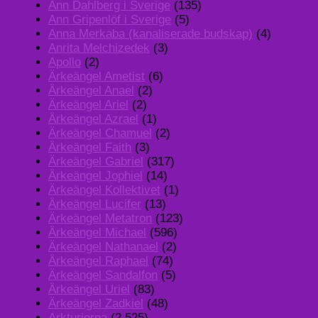
Ann Dahlberg i Sverige
(135)
Ann Gripenlöf i Sverige
(5)
Anna Merkaba (kanaliserade budskap)
(4)
Anrita Melchizedek
(3)
Apollo
(2)
Ärkeängel Ametist
(6)
Ärkeängel Anael
(2)
Ärkeängel Ariel
(2)
Ärkeängel Azrael
(1)
Ärkeängel Chamuel
(2)
Ärkeängel Faith
(3)
Ärkeängel Gabriel
(317)
Ärkeängel Jophiel
(14)
Ärkeängel Kollektivet
(1)
Ärkeängel Lucifer
(13)
Ärkeängel Metatron
(123)
Ärkeängel Michael
(596)
Ärkeängel Nathanael
(2)
Ärkeängel Raphael
(74)
Ärkeängel Sandalfon
(5)
Ärkeängel Uriel
(83)
Ärkeängel Zadkiel
(48)
Arkturierna
(2,525)