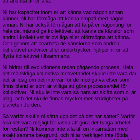
att ansluta till er alla.
Ni har kapacitet inom er att känna vad någon annan
känner. Ni har förmåga att känna empati med någon
annan. Ni har också förmågan att ta på er någonting för
hela det mänskliga kollektivet, att känna de känslor som
andra i kollektivet är ovilliga eller oförmögna att känna.
Och genom att bearbeta de känslorna som andra i
kollektivet undviker eller undertrycker, hjälper ni er att
flytta kollektivet tillsammans.
Ni bidrar till evolutionens redan pågående process. Hela
det mänskliga kollektiva medvetandet skulle inte vara där
det är idag om det inte var för de modiga varelser som
finns bland er som är villiga att göra processandet för
kollektivet. Ni skulle inte vara så nära att skifta som ni är
idag, och det skulle finnas mycket mer stridigheter på
planeten Jorden.
Så varför skulle ni sätta upp det på det här sättet? Varför
ska det vara möjligt för vissa att göra det tunga arbetet
för resten? Ni kommer inte alla till en inkarnation med
exakt samma bakgrund, och ni är verkligen inte födda