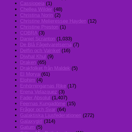
Cassiopeia
(1)
Chellea Wilder
(48)
Christina Norin
(2)
Christine Melieressee Hayden
(12)
Christine Preston
(1)
COBRA
(3)
Daniel Scranton
(1,033)
De Blå Fågelvarelserna
(7)
Delfin och Valriket
(16)
Djwhal Khul
(9)
Draken
(65)
Drakfolket från Maldek
(5)
El Morya
(61)
Elohim
(4)
Enhörningarnas Rike
(17)
Erena Velazquez
(3)
Fader Absolut
(1,407)
Feernas Kungadöme
(15)
Frågor och Svar
(64)
Galaktiska Ljusfederationen
(272)
Galaxygirl
(314)
Gatum
(5)