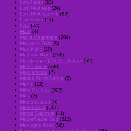
Lord Lanto
(23)
Lord Maitreya
(24)
Lord Melchizedek
(68)
Lord Shiva
(11)
Lyra
(24)
Maat
(1)
Maria Magdalena
(209)
Maryann Rada
(8)
Matt Kahn
(19)
Matthew Ward
(136)
Meddelande från Per Staffan
(62)
Meditationer
(348)
Melchizedek
(7)
Méline Portia Lafont
(5)
Merlin
(12)
Mike Quinsey
(326)
Mira
(3)
Moder Fatima
(6)
Moder Gaia
(110)
Moder Sekhmet
(11)
Moder/Fader Gud
(513)
Montague Keen
(92)
Nancy Tate (kanaliserade budskap)
(30)