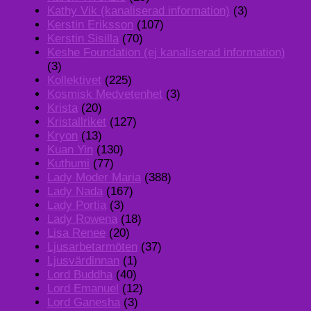
Kathy Vik (kanaliserad information)
(3)
Kerstin Eriksson
(107)
Kerstin Sisilla
(70)
Keshe Foundation (ej kanaliserad information)
(3)
Kollektivet
(225)
Kosmisk Medvetenhet
(3)
Krista
(20)
Kristallriket
(127)
Kryon
(13)
Kuan Yin
(130)
Kuthumi
(77)
Lady Moder Maria
(388)
Lady Nada
(167)
Lady Portia
(3)
Lady Rowena
(18)
Lisa Renee
(20)
Ljusarbetarmöten
(37)
Ljusvärdinnan
(1)
Lord Buddha
(40)
Lord Emanuel
(12)
Lord Ganesha
(3)