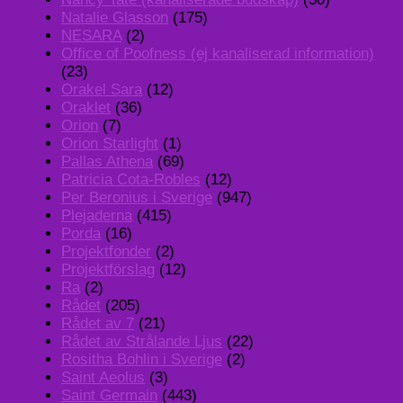
Natalie Glasson
(175)
NESARA
(2)
Office of Poofness (ej kanaliserad information)
(23)
Orakel Sara
(12)
Oraklet
(36)
Orion
(7)
Orion Starlight
(1)
Pallas Athena
(69)
Patricia Cota-Robles
(12)
Per Beronius i Sverige
(947)
Plejaderna
(415)
Porda
(16)
Projektfonder
(2)
Projektförslag
(12)
Ra
(2)
Rådet
(205)
Rådet av 7
(21)
Rådet av Strålande Ljus
(22)
Rositha Bohlin i Sverige
(2)
Saint Aeolus
(3)
Saint Germain
(443)