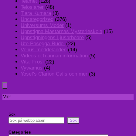
Teamet
(128)
Telosianer
(48)
Tiara Kumara
(3)
Uncategorized
(376)
Universums Moder
(1)
Uppstigna Mästarnas Mysterieskola
(15)
Uppstigningens Ljusarbeare
(5)
Ute Posegga-Rudel
(22)
Venus-meddelanden
(14)
Videos och annan information
(5)
Vital Frosi
(22)
Vywamus
(4)
Yosef's Clarion Calls och mer
(3)
Mer
Sök
Sök
Categories