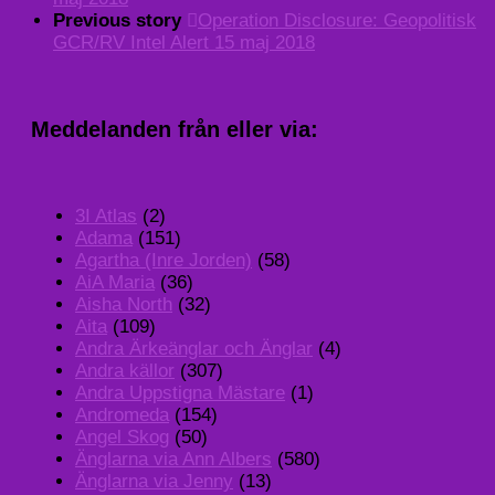
Previous story
Operation Disclosure: Geopolitisk
GCR/RV Intel Alert 15 maj 2018
Meddelanden från eller via:
3I Atlas
(2)
Adama
(151)
Agartha (Inre Jorden)
(58)
AiA Maria
(36)
Aisha North
(32)
Aita
(109)
Andra Ärkeänglar och Änglar
(4)
Andra källor
(307)
Andra Uppstigna Mästare
(1)
Andromeda
(154)
Angel Skog
(50)
Änglarna via Ann Albers
(580)
Änglarna via Jenny
(13)