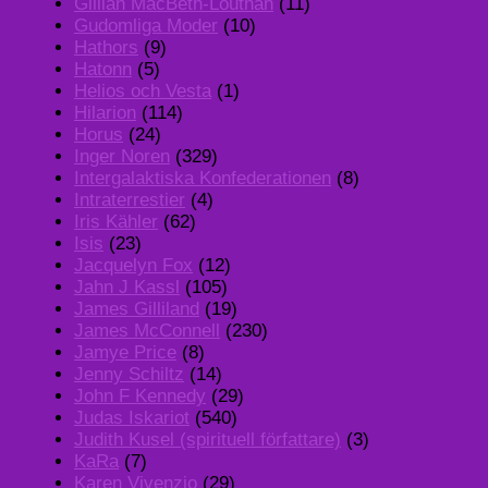
Gillian MacBeth-Louthan
(11)
Gudomliga Moder
(10)
Hathors
(9)
Hatonn
(5)
Helios och Vesta
(1)
Hilarion
(114)
Horus
(24)
Inger Noren
(329)
Intergalaktiska Konfederationen
(8)
Intraterrestier
(4)
Iris Kähler
(62)
Isis
(23)
Jacquelyn Fox
(12)
Jahn J Kassl
(105)
James Gilliland
(19)
James McConnell
(230)
Jamye Price
(8)
Jenny Schiltz
(14)
John F Kennedy
(29)
Judas Iskariot
(540)
Judith Kusel (spirituell författare)
(3)
KaRa
(7)
Karen Vivenzio
(29)