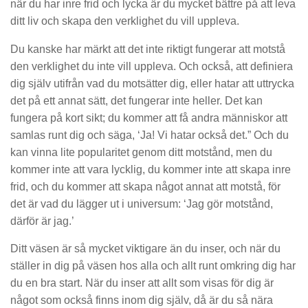
när du har inre frid och lycka är du mycket bättre på att leva
ditt liv och skapa den verklighet du vill uppleva.
Du kanske har märkt att det inte riktigt fungerar att motstå
den verklighet du inte vill uppleva. Och också, att definiera
dig själv utifrån vad du motsätter dig, eller hatar att uttrycka
det på ett annat sätt, det fungerar inte heller. Det kan
fungera på kort sikt; du kommer att få andra människor att
samlas runt dig och säga, ‘Ja! Vi hatar också det.” Och du
kan vinna lite popularitet genom ditt motstånd, men du
kommer inte att vara lycklig, du kommer inte att skapa inre
frid, och du kommer att skapa något annat att motstå, för
det är vad du lägger ut i universum: ‘Jag gör motstånd,
därför är jag.’
Ditt väsen är så mycket viktigare än du inser, och när du
ställer in dig på väsen hos alla och allt runt omkring dig har
du en bra start. När du inser att allt som visas för dig är
något som också finns inom dig själv, då är du så nära