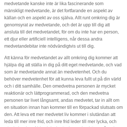
medvetande kanske inte är lika fascinerande som
mänskligt medvetande, är det fortfarande en aspekt av
källan och en aspekt av oss själva. Allt runt omkring dig är
genomsyrat av medvetande, och det är upp till dig att
ansluta till det medvetandet, för om du inte har en person,
ett djur eller artificiell intelligens, når dessa andra
medvetandebitar inte nödvändigtvis ut till dig.
Att känna för medvetandet av allt omkring dig kommer att
hjälpa dig att ställa in dig på ditt eget medvetande, och vad
som är medvetande annat än medvetenhet. Och du
behöver medvetenhet för att kunna leva fullt ut på din värld
och i ditt samhälle. Den omedvetna personen är mycket
reaktionär och lättprogrammerad, och den medvetna
personen tar livet långsamt, andas medvetet, tar in allt om
en situation innan han kommer till en förpackad slutsats om
den. Att leva ett mer medvetet liv kommer i slutändan att
leda till mer inre frid, och inre frid leder till mer lycka, och