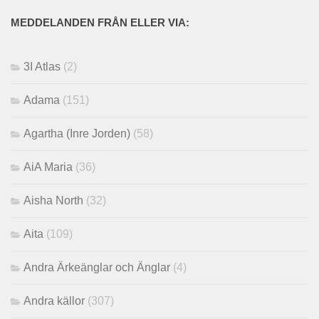
MEDDELANDEN FRÅN ELLER VIA:
3I Atlas
(2)
Adama
(151)
Agartha (Inre Jorden)
(58)
AiA Maria
(36)
Aisha North
(32)
Aita
(109)
Andra Ärkeänglar och Änglar
(4)
Andra källor
(307)