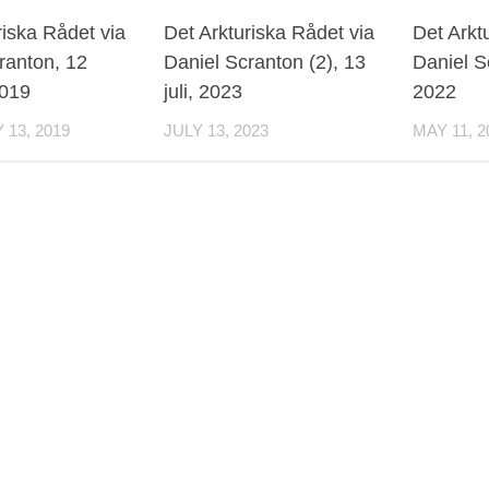
0
riska Rådet via
Det Arkturiska Rådet via
Det Arkt
ranton, 12
Daniel Scranton (2), 13
Daniel S
2019
juli, 2023
2022
13, 2019
JULY 13, 2023
MAY 11, 2