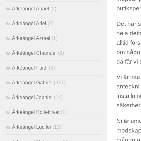
butiksper
Ärkeängel Anael
(2)
Det här 
Ärkeängel Ariel
(2)
hela dett
Ärkeängel Azrael
(1)
alltid fö
om något 
Ärkeängel Chamuel
(2)
då får vi
Ärkeängel Faith
(3)
Vi är int
Ärkeängel Gabriel
(317)
antecknin
inställni
Ärkeängel Jophiel
(14)
säkerhet 
Ärkeängel Kollektivet
(1)
Ni är uni
Ärkeängel Lucifer
(13)
medskapa
många av