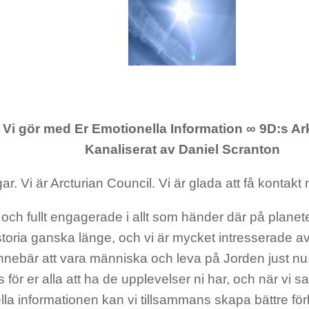
 Vi gör med Er Emotionella Information ∞ 9D:s Ar
Kanaliserat av Daniel Scranton
ar. Vi är Arcturian Council. Vi är glada att få kontakt 
t och fullt engagerade i allt som händer där på planet
historia ganska länge, och vi är mycket intresserade av
nnebär att vara människa och leva på Jorden just nu. 
 för er alla att ha de upplevelser ni har, och när vi s
lla informationen kan vi tillsammans skapa bättre fö