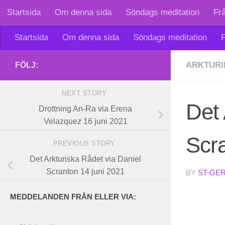
Startsida
Om denna sida
Söndags meditation
Fr
Skip to content
Startsida
Om denna sida
Söndags meditation
F
ARKTURI
FÖLJ:
NEXT STORY
Det 
Drottning An-Ra via Erena
Velazquez 16 juni 2021
Scra
PREVIOUS STORY
Det Arkturiska Rådet via Daniel
Scranton 14 juni 2021
BY
ST-GE
MEDDELANDEN FRÅN ELLER VIA: