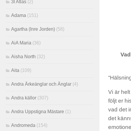
3I Atlas
(2)
Adama
(151)
Agartha (Inre Jorden)
(58)
AiA Maria
(36)
Vad
Aisha North
(32)
Aita
(109)
“Hälsning
Andra Ärkeänglar och Änglar
(4)
Vi är hel
Andra källor
(307)
följt er 
vad det i
Andra Uppstigna Mästare
(1)
det känns
Andromeda
(154)
emotione