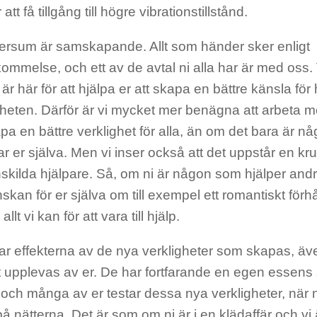
 att få tillgång till högre vibrationstillstånd.
iversum är samskapande. Allt som händer sker enligt
mmelse, och ett av de avtal ni alla har är med oss. Vi
i är här för att hjälpa er att skapa en bättre känsla för
heten. Därför är vi mycket mer benägna att arbeta m
apa en bättre verklighet för alla, än om det bara är n
ar er själva. Men vi inser också att det uppstår en kru
nskilda hjälpare. Så, om ni är någon som hjälper an
skan för er själva om till exempel ett romantiskt förh
allt vi kan för att vara till hjälp.
rar effekterna av de nya verkligheter som skapas, äv
t upplevas av er. De har fortfarande en egen essens
 och många av er testar dessa nya verkligheter, när ni
å nätterna. Det är som om ni är i en klädaffär och vi 