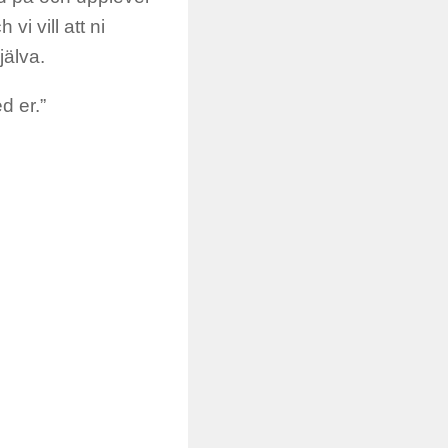
vi vill att ni
jälva.
d er.”