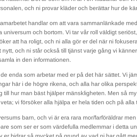
sonalen, och ni provar kläder och berättar hur de kä
samarbetet handlar om att vara sammanlänkade med a
a universum och bortom. Vi tar vår roll väldigt seriöst
rsöker att ha roligt, och ni alla gör er del när ni fokus
nytt, och ni står också till tjänst varje gång vi känner
 samla in den informationen.
e de enda som arbetar med er på det här sättet. Vi jäm
gar här i de högre rikena, och alla har olika perspekt
ng till hur man bäst hjälper mänskligheten. Men så m
veta; vi försöker alla hjälpa er hela tiden och på alla
versums barn, och vi är era rara mor/farföräldrar men
re som ser er som värdefulla medlemmar i detta u
 er bidrar så mycket på grund av vad ni har gått me