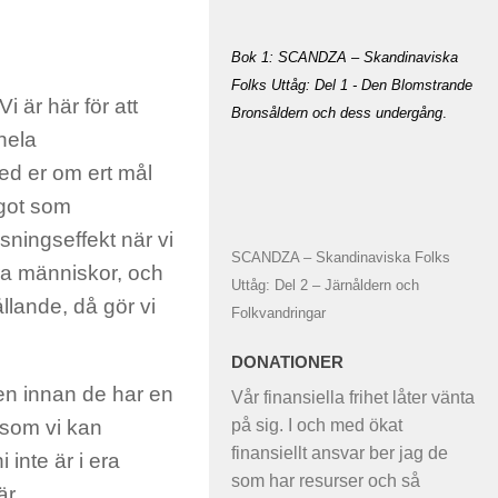
Bok 1: SCANDZA – Skandinaviska
Folks Uttåg: Del 1 - Den Blomstrande
 är här för att
Bronsåldern och dess undergång
.
 hela
ed er om ert mål
ågot som
sningseffekt när vi
SCANDZA – Skandinaviska Folks
dra människor, och
Uttåg: Del 2 – Järnåldern och
ållande, då gör vi
Folkvandringar
DONATIONER
en innan de har en
Vår finansiella frihet låter vänta
på sig. I och med ökat
 som vi kan
finansiellt ansvar ber jag de
 inte är i era
som har resurser och så
är