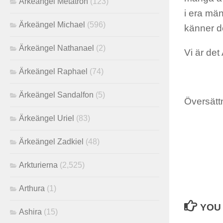
Ärkeängel Metatron
(123)
i era mäns
Ärkeängel Michael
(596)
känner d
Ärkeängel Nathanael
(2)
Vi är det
Ärkeängel Raphael
(74)
Ärkeängel Sandalfon
(5)
Översätt
Ärkeängel Uriel
(83)
Ärkeängel Zadkiel
(48)
Arkturierna
(2,525)
Arthura
(1)
YOU 
Ashira
(15)