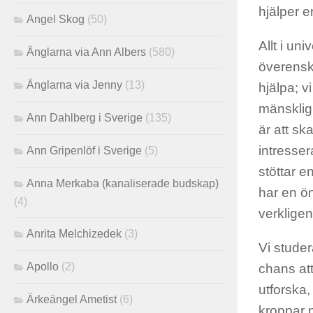
hjälper er
Angel Skog
(50)
Allt i un
Änglarna via Ann Albers
(580)
överensko
Änglarna via Jenny
(13)
hjälpa; v
mänsklig
Ann Dahlberg i Sverige
(135)
är att sk
intresser
Ann Gripenlöf i Sverige
(5)
stöttar e
Anna Merkaba (kanaliserade budskap)
har en ön
(4)
verkligen 
Anrita Melchizedek
(3)
Vi stude
Apollo
(2)
chans at
utforska,
Ärkeängel Ametist
(6)
kroppar p