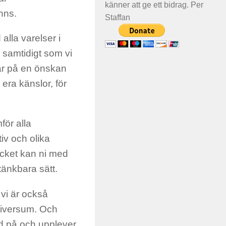
känner att ge ett bidrag. Per
nns.
Staffan
lla varelser i
, samtidigt som vi
erar på en önskan
 era känslor, för
för alla
iv och olika
ycket kan ni med
 tänkbara sätt.
 vi är också
niversum. Och
d på och upplever