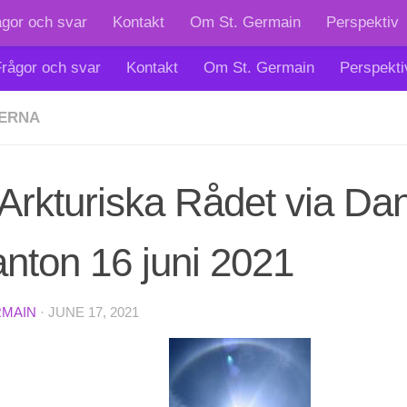
ågor och svar
Kontakt
Om St. Germain
Perspektiv
rågor och svar
Kontakt
Om St. Germain
Perspekti
ERNA
Arkturiska Rådet via Dan
nton 16 juni 2021
RMAIN
·
JUNE 17, 2021