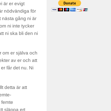
 är er evigt
 är nödvändiga för
t nästa gång ni är
om ni inte tycker
t ni ska bli den ni
ar om er själva och
ekter av er och att
r får det nu. Ni
t detta är att
femte-
t femte
tt släppa ert