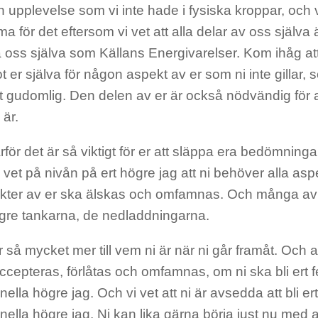
 upplevelse som vi inte hade i fysiska kroppar, och vi
 för det eftersom vi vet att alla delar av oss själva
 oss själva som Källans Energivarelser. Kom ihåg at
 er själva för någon aspekt av er som ni inte gillar, s
lt gudomlig. Den delen av er är också nödvändig för at
 är.
rför det är så viktigt för er att släppa era bedömning
 vet på nivån på ert högre jag att ni behöver alla asp
ekter av er ska älskas och omfamnas. Och många av e
ögre tankarna, de nedladdningarna.
 så mycket mer till vem ni är när ni går framåt. Och all
ccepteras, förlåtas och omfamnas, om ni ska bli ert 
ella högre jag. Och vi vet att ni är avsedda att bli er
ella högre jag. Ni kan lika gärna börja just nu med a