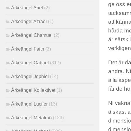
ge oss en
Ärkeängel Ariel
(2)
tacksamma
att känna
Ärkeängel Azrael
(1)
hårda mot
Ärkeängel Chamuel
(2)
är särski
verkligen
Ärkeängel Faith
(3)
Det är dä
Ärkeängel Gabriel
(317)
andra. Ni
Ärkeängel Jophiel
(14)
alla asp
får de h
Ärkeängel Kollektivet
(1)
Ni vaknar
Ärkeängel Lucifer
(13)
älskas, a
Ärkeängel Metatron
(123)
dimension
dimension