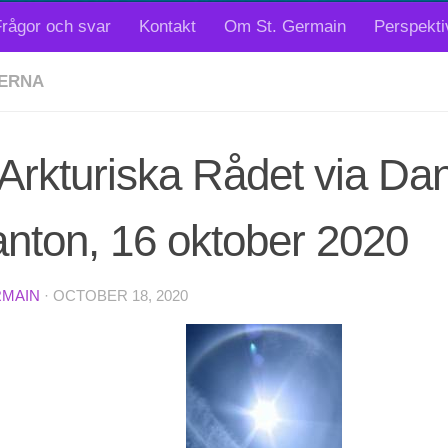
rågor och svar
Kontakt
Om St. Germain
Perspekti
ERNA
Arkturiska Rådet via Dan
nton, 16 oktober 2020
RMAIN
·
OCTOBER 18, 2020