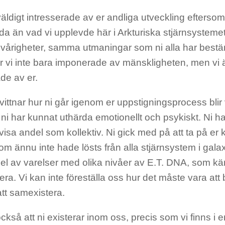
väldigt intresserade av er andliga utveckling efterso
a än vad vi upplevde här i Arkturiska stjärnsystemet
årigheter, samma utmaningar som ni alla har bestämt
r vi inte bara imponerade av mänskligheten, men vi 
de av er.
vittnar hur ni går igenom er uppstigningsprocess blir
ni har kunnat uthärda emotionellt och psykiskt. Ni ha
tvisa andel som kollektiv. Ni gick med på att ta på er 
m ännu inte hade lösts från alla stjärnsystem i gala
el av varelser med olika nivåer av E.T. DNA, som käm
ra. Vi kan inte föreställa oss hur det måste vara a
att samexistera.
ckså att ni existerar inom oss, precis som vi finns i er. 