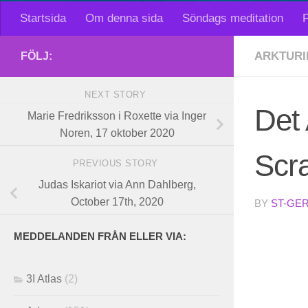
Startsida
Om denna sida
Söndags meditation
F
ARKTURI
FÖLJ:
NEXT STORY
Det 
Marie Fredriksson i Roxette via Inger
Noren, 17 oktober 2020
Scra
PREVIOUS STORY
Judas Iskariot via Ann Dahlberg,
October 17th, 2020
BY
ST-GE
MEDDELANDEN FRÅN ELLER VIA:
3I Atlas
(2)