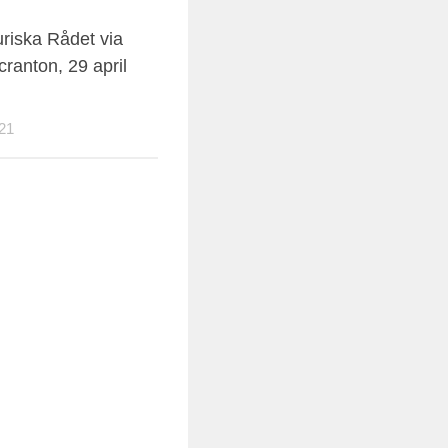
uriska Rådet via
cranton, 29 april
21