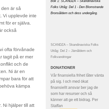
Bok 1: SCANDZA – Skandinaviska
Folks Uttåg: Del 1 - Den Blomstrande
m den är så
Bronsåldern och dess undergång
.
. Vi upplevde inte
 för er själva.
är också
SCANDZA – Skandinaviska Folks
 vi ofta förvånade
Uttåg: Del 2 – Järnåldern och
r tagit på er mer
Folkvandringar
konflikt och de
DONATIONER
xen. Ni är en
Vår finansiella frihet låter vänta
par bara för att
på sig. I och med ökat
tt behöva kämpa
finansiellt ansvar ber jag de
som har resurser och så
känner att ge ett bidrag. Per
Ni hjälper till att
Staffan