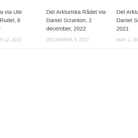
na via Ute
Det Arkturiska Rådet via
Det Arkt
Rudel, 8
Daniel Scranton, 2
Daniel S
r
december, 2022
2021
12, 2015
DECEMBER 4, 2022
MAY 2, 20