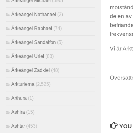
Ärkeängel Michael
(596)
motstånd
Ärkeängel Nathanael
(2)
delen av 
befriande
Ärkeängel Raphael
(74)
frekvens
Ärkeängel Sandalfon
(5)
Vi är Ark
Ärkeängel Uriel
(83)
Ärkeängel Zadkiel
(48)
Översättn
Arkturierna
(2,525)
Arthura
(1)
Ashira
(15)
YOU 
Ashtar
(453)