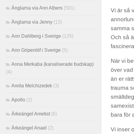
Änglarna via Ann Albers
(581)
Vi är så 
annorlund
Änglarna via Jenny
(13)
samma sv
Ann Dahlberg i Sverige
(135)
Och så ä
fascinera
Ann Gripenlöf i Sverige
(5)
När vi be
Anna Merkaba (kanaliserade budskap)
över vad 
(4)
än er rät
Anrita Melchizedek
(3)
trauma so
smältdeg
Apollo
(2)
samexiste
Ärkeängel Ametist
(6)
bara för 
Ärkeängel Anael
(2)
Vi inser o