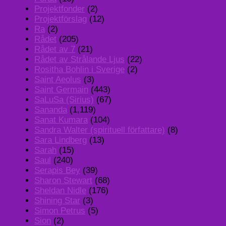
Projektfonder
(2)
Projektförslag
(12)
Ra
(2)
Rådet
(205)
Rådet av 7
(21)
Rådet av Strålande Ljus
(22)
Rositha Bohlin i Sverige
(2)
Saint Aeolus
(3)
Saint Germain
(443)
SaLuSa (Sirius)
(67)
Sananda
(1,119)
Sanat Kumara
(104)
Sandra Walter (spirituell författare)
(8)
Sara Lindberg
(13)
Sarah
(15)
Saul
(240)
Serapis Bey
(39)
Sharon Stewart
(68)
Sheldan Nidle
(176)
Shining Star
(3)
Simon Petrus
(5)
Sion
(2)