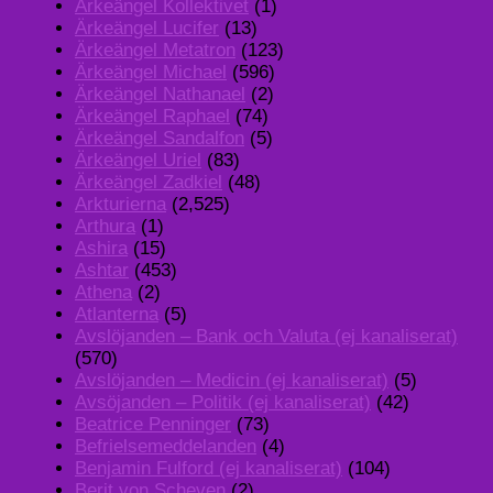
Ärkeängel Kollektivet
(1)
Ärkeängel Lucifer
(13)
Ärkeängel Metatron
(123)
Ärkeängel Michael
(596)
Ärkeängel Nathanael
(2)
Ärkeängel Raphael
(74)
Ärkeängel Sandalfon
(5)
Ärkeängel Uriel
(83)
Ärkeängel Zadkiel
(48)
Arkturierna
(2,525)
Arthura
(1)
Ashira
(15)
Ashtar
(453)
Athena
(2)
Atlanterna
(5)
Avslöjanden – Bank och Valuta (ej kanaliserat)
(570)
Avslöjanden – Medicin (ej kanaliserat)
(5)
Avsöjanden – Politik (ej kanaliserat)
(42)
Beatrice Penninger
(73)
Befrielsemeddelanden
(4)
Benjamin Fulford (ej kanaliserat)
(104)
Berit von Scheven
(2)