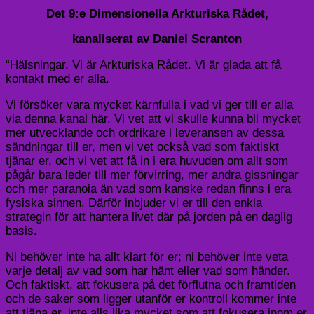
Det 9:e Dimensionella Arkturiska Rådet,
kanaliserat av Daniel Scranton
“Hälsningar. Vi är Arkturiska Rådet. Vi är glada att få
kontakt med er alla.
Vi försöker vara mycket kärnfulla i vad vi ger till er alla
via denna kanal här. Vi vet att vi skulle kunna bli mycket
mer utvecklande och ordrikare i leveransen av dessa
sändningar till er, men vi vet också vad som faktiskt
tjänar er, och vi vet att få in i era huvuden om allt som
pågår bara leder till mer förvirring, mer andra gissningar
och mer paranoia än vad som kanske redan finns i era
fysiska sinnen. Därför inbjuder vi er till den enkla
strategin för att hantera livet där på jorden på en daglig
basis.
Ni behöver inte ha allt klart för er; ni behöver inte veta
varje detalj av vad som har hänt eller vad som händer.
Och faktiskt, att fokusera på det förflutna och framtiden
och de saker som ligger utanför er kontroll kommer inte
att tjäna er, inte alls lika mycket som att fokusera inom er