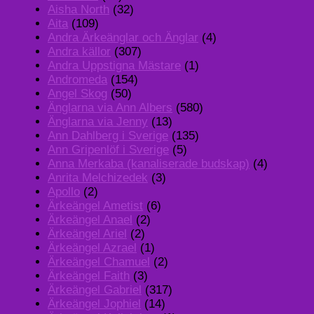
Aisha North
(32)
Aita
(109)
Andra Ärkeänglar och Änglar
(4)
Andra källor
(307)
Andra Uppstigna Mästare
(1)
Andromeda
(154)
Angel Skog
(50)
Änglarna via Ann Albers
(580)
Änglarna via Jenny
(13)
Ann Dahlberg i Sverige
(135)
Ann Gripenlöf i Sverige
(5)
Anna Merkaba (kanaliserade budskap)
(4)
Anrita Melchizedek
(3)
Apollo
(2)
Ärkeängel Ametist
(6)
Ärkeängel Anael
(2)
Ärkeängel Ariel
(2)
Ärkeängel Azrael
(1)
Ärkeängel Chamuel
(2)
Ärkeängel Faith
(3)
Ärkeängel Gabriel
(317)
Ärkeängel Jophiel
(14)