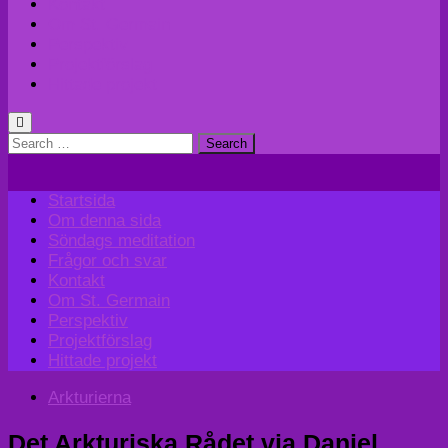
Kontakt
Om St. Germain
Perspektiv
Projektförslag
Hittade projekt
Search
for:
Startsida
Om denna sida
Söndags meditation
Frågor och svar
Kontakt
Om St. Germain
Perspektiv
Projektförslag
Hittade projekt
Arkturierna
Det Arkturiska Rådet via Daniel