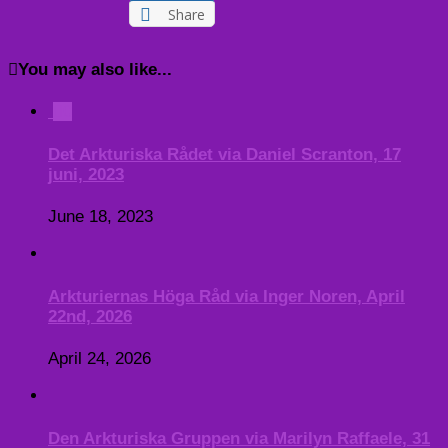
Share
You may also like...
0
Det Arkturiska Rådet via Daniel Scranton, 17
juni, 2023
June 18, 2023
Arkturiernas Höga Råd via Inger Noren, April
22nd, 2026
April 24, 2026
Den Arkturiska Gruppen via Marilyn Raffaele, 31