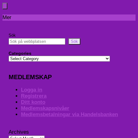
Mer
Sök
Sök
Categories
MEDLEMSKAP
Logga in
Registrera
Ditt konto
Medlemskapsnivåer
Medlemsbetalningar via Handelsbanken
Archives