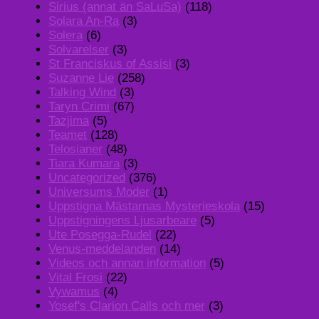
Sirius (annat än SaLuSa)
(118)
Solara An-Ra
(3)
Solera
(6)
Solvarelser
(3)
St Franciskus of Assisi
(3)
Suzanne Lie
(258)
Talking Wind
(3)
Taryn Crimi
(67)
Tazjima
(5)
Teamet
(128)
Telosianer
(48)
Tiara Kumara
(3)
Uncategorized
(376)
Universums Moder
(1)
Uppstigna Mästarnas Mysterieskola
(15)
Uppstigningens Ljusarbeare
(5)
Ute Posegga-Rudel
(22)
Venus-meddelanden
(14)
Videos och annan information
(5)
Vital Frosi
(22)
Vywamus
(4)
Yosef's Clarion Calls och mer
(3)