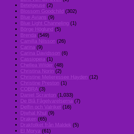
Betelgeuse
(2)
Blossom Goodchild
(302)
Blue Avians
(9)
Blue Light Channeling
(1)
Börge Höglund
(5)
Brenda
(549)
Camilla Nilsson
(26)
Carina
(9)
Carina Davidsson
(6)
Cassiopeia
(1)
Chellea Wilder
(48)
Christina Norin
(2)
Christine Melieressee Hayden
(12)
Christine Preston
(1)
COBRA
(3)
Daniel Scranton
(1,033)
De Blå Fågelvarelserna
(7)
Delfin och Valriket
(16)
Djwhal Khul
(9)
Draken
(65)
Drakfolket från Maldek
(5)
El Morya
(61)