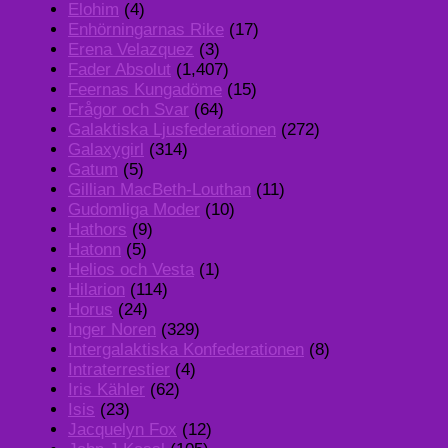
Elohim
(4)
Enhörningarnas Rike
(17)
Erena Velazquez
(3)
Fader Absolut
(1,407)
Feernas Kungadöme
(15)
Frågor och Svar
(64)
Galaktiska Ljusfederationen
(272)
Galaxygirl
(314)
Gatum
(5)
Gillian MacBeth-Louthan
(11)
Gudomliga Moder
(10)
Hathors
(9)
Hatonn
(5)
Helios och Vesta
(1)
Hilarion
(114)
Horus
(24)
Inger Noren
(329)
Intergalaktiska Konfederationen
(8)
Intraterrestier
(4)
Iris Kähler
(62)
Isis
(23)
Jacquelyn Fox
(12)