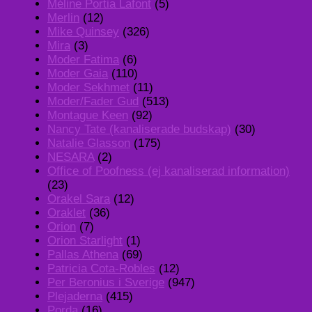
Méline Portia Lafont
(5)
Merlin
(12)
Mike Quinsey
(326)
Mira
(3)
Moder Fatima
(6)
Moder Gaia
(110)
Moder Sekhmet
(11)
Moder/Fader Gud
(513)
Montague Keen
(92)
Nancy Tate (kanaliserade budskap)
(30)
Natalie Glasson
(175)
NESARA
(2)
Office of Poofness (ej kanaliserad information)
(23)
Orakel Sara
(12)
Oraklet
(36)
Orion
(7)
Orion Starlight
(1)
Pallas Athena
(69)
Patricia Cota-Robles
(12)
Per Beronius i Sverige
(947)
Plejaderna
(415)
Porda
(16)