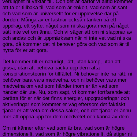
verklighet ni växlar till. Och det är därför vi alltid kommer
att ta er tillbaka till vad som är enkelt, vad som är sant
och vad som är universellt för er upplevelse där på
Jorden. Många av er fastnar också i tanken på ett
uppdrag, ett syfte, något som ni ska göra men på något
sätt inte vet om ännu. Och vi säger att om ni slappnar av
och andas och är uppmärksam när ni inte vet vad ni ska
göra, då kommer det ni behöver göra och vad som är till
nytta för er att göra.
Det kommer till er naturligt, lätt, utan kamp, ​​utan att
gissa, utan att behöva backa upp den rätta
konspirationsteorin för tillfället. Ni behöver inte ha rätt; ni
behöver bara vara medvetna, och ni behöver vara mer
medvetna om vad som händer inom er än vad som
händer där ute. Nu, som sagt, vi kommer fortfarande att
berätta för er när det finns energier, uppgraderingar och
aktiveringar som kommer er väg eftersom det faktiskt
tjänar er att veta om dessa saker, och det tjänar er ännu
mer att öppna upp för dem medvetet och känna av dem.
Om ni känner efter vad som är bra, vad som är högre
dimensionellt, vad som är högre vibrationellt, då stiger ni