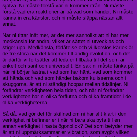
själva. Ni måste förstå var ni kommer ifrån. Ni måste
förstå vad era reaktioner är på vad som händer. Ni måste
känna in era känslor, och ni måste släppa nästan allt
annat.
När ni tittar inåt mer, är det mer sannolikt att ni har mer
medkänsla för andra, vilket är sättet ni utvecklas och
stiger upp. Medkänsla, förlåtelse och villkorslös kärlek är
de tre stora när det kommer till andlig evolution, och det
är därför vi fortsätter att leda er tillbaka till det som är
enkelt och sant och universellt. En sak ni måste tänka på
när ni börjar fastna i vad som har hänt, vad som kommer
att hända och vad som händer bakom kulisserna och i
skuggorna, är att ni ständigt hoppar mellan tidslinjer. Ni
förändrar verkligheten hela tiden, och när ni förändrar
verkligheten har ni olika förflutna och olika framtider i de
olika verkligheterna.
Så då, vad gör det för skillnad om ni har allt klart i den
verklighet ni befinner er i när ni bara ska byta till en
annan verklighet i nästa ögonblick? Det som betyder mer
är att ni uppmärksammar er vibration, som avgör vilken