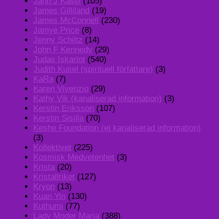
Jahn J Kassl
(105)
James Gilliland
(19)
James McConnell
(230)
Jamye Price
(8)
Jenny Schiltz
(14)
John F Kennedy
(29)
Judas Iskariot
(540)
Judith Kusel (spirituell författare)
(3)
KaRa
(7)
Karen Vivenzio
(29)
Kathy Vik (kanaliserad information)
(3)
Kerstin Eriksson
(107)
Kerstin Sisilla
(70)
Keshe Foundation (ej kanaliserad information)
(3)
Kollektivet
(225)
Kosmisk Medvetenhet
(3)
Krista
(20)
Kristallriket
(127)
Kryon
(13)
Kuan Yin
(130)
Kuthumi
(77)
Lady Moder Maria
(388)