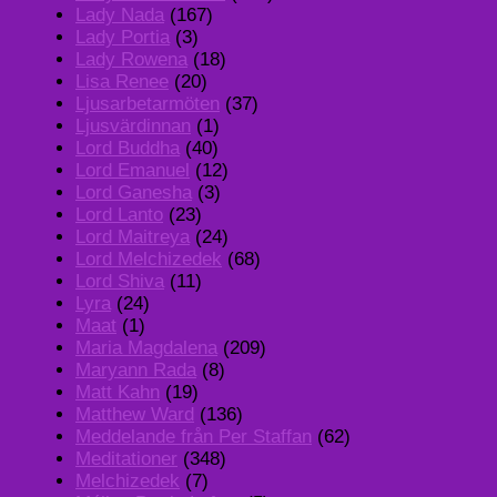
Lady Nada
(167)
Lady Portia
(3)
Lady Rowena
(18)
Lisa Renee
(20)
Ljusarbetarmöten
(37)
Ljusvärdinnan
(1)
Lord Buddha
(40)
Lord Emanuel
(12)
Lord Ganesha
(3)
Lord Lanto
(23)
Lord Maitreya
(24)
Lord Melchizedek
(68)
Lord Shiva
(11)
Lyra
(24)
Maat
(1)
Maria Magdalena
(209)
Maryann Rada
(8)
Matt Kahn
(19)
Matthew Ward
(136)
Meddelande från Per Staffan
(62)
Meditationer
(348)
Melchizedek
(7)