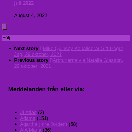
juli 2022
August 4, 2022
Följ:
Next story
Mike Quinsey Kanaliserar Sitt Högre
Jag, 29 oktober, 2021
Previous story
Arkturierna via Natalie Glasson,
29 oktober 2021
Meddelanden från eller via:
3I Atlas
(2)
Adama
(151)
Agartha (Inre Jorden)
(58)
AiA Maria
(36)