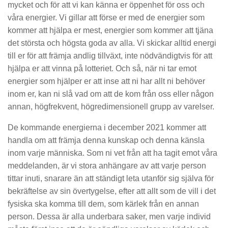
mycket och för att vi kan känna er öppenhet för oss och
våra energier. Vi gillar att förse er med de energier som
kommer att hjälpa er mest, energier som kommer att tjäna
det största och högsta goda av alla. Vi skickar alltid energi
till er för att främja andlig tillväxt, inte nödvändigtvis för att
hjälpa er att vinna på lotteriet. Och så, när ni tar emot
energier som hjälper er att inse att ni har allt ni behöver
inom er, kan ni slå vad om att de kom från oss eller någon
annan, högfrekvent, högredimensionell grupp av varelser.
De kommande energierna i december 2021 kommer att
handla om att främja denna kunskap och denna känsla
inom varje människa. Som ni vet från att ha tagit emot våra
meddelanden, är vi stora anhängare av att varje person
tittar inuti, snarare än att ständigt leta utanför sig själva för
bekräftelse av sin övertygelse, efter att allt som de vill i det
fysiska ska komma till dem, som kärlek från en annan
person. Dessa är alla underbara saker, men varje individ