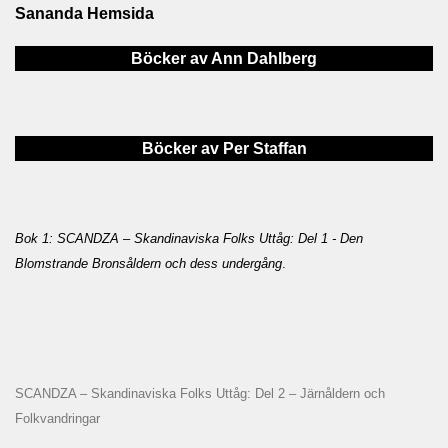
Sananda Hemsida
Böcker av Ann Dahlberg
Böcker av Per Staffan
Bok 1: SCANDZA – Skandinaviska Folks Uttåg: Del 1 - Den
Blomstrande Bronsåldern och dess undergång
.
SCANDZA – Skandinaviska Folks Uttåg: Del 2 – Järnåldern och
Folkvandringar